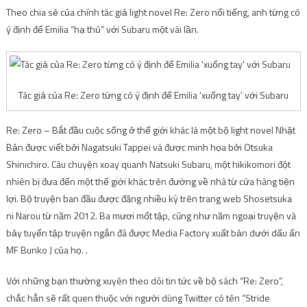
Theo chia sẻ của chính tác giả light novel Re: Zero nổi tiếng, anh từng có
ý định để Emilia “hạ thủ” với Subaru một vài lần.
Tác giả của Re: Zero từng có ý định để Emilia ‘xuống tay’ với Subaru
Re: Zero – Bắt đầu cuộc sống ở thế giới khác là một bộ light novel Nhật
Bản được viết bởi Nagatsuki Tappei và được minh họa bởi Otsuka
Shinichiro. Câu chuyện xoay quanh Natsuki Subaru, một hikikomori đột
nhiên bị đưa đến một thế giới khác trên đường về nhà từ cửa hàng tiện
lợi. Bộ truyện ban đầu được đăng nhiều kỳ trên trang web Shosetsuka
ni Narou từ năm 2012. Ba mươi mốt tập, cũng như năm ngoại truyện và
bảy tuyển tập truyện ngắn đã được Media Factory xuất bản dưới dấu ấn
MF Bunko J của họ. .
Với những bạn thường xuyên theo dõi tin tức về bộ sách “Re: Zero”,
chắc hẳn sẽ rất quen thuộc với người dùng Twitter có tên “Stride