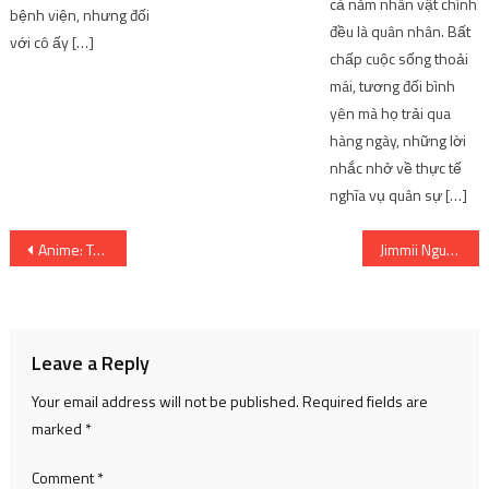
cả năm nhân vật chính
bệnh viện, nhưng đối
đều là quân nhân. Bất
với cô ấy […]
chấp cuộc sống thoải
mái, tương đối bình
yên mà họ trải qua
hàng ngày, những lời
nhắc nhở về thực tế
nghĩa vụ quân sự […]
Post
Anime: Top 3 anime hành động
Jimmii Nguyễn tiết lộ lý do trở về Việt Nam sau sự kiện mất người thân
navigation
Leave a Reply
Your email address will not be published.
Required fields are
marked
*
Comment
*