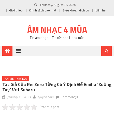
Thursday, August 06, 2026
Giới thiệu
Chính sách bảo mật
Điều khoản dịch vụ
Liên hệ
ÂM NHẠC 4 MÙA
Tin âm nhạc – Tin tức sao Hot 4 mùa
ANIME - MANGA
Tác Giả Của Re: Zero Từng Có Ý Định Để Emilia ‘xuống
Tay’ Với Subaru
January 15, 2023
Quynh Nhu
Comment(0)
Rate this post