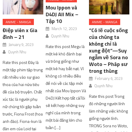
Mou Ippon và
D4DJ All Mix –
Tập 10
ANIME - MANGA
ANIME - MANGA
March 12, 2023
Điệp viên x Gia
“Có lẽ cuộc sống
Quynh Nhu
đình – 21
của chúng ta
không chỉ là
January 9, 2023
Rate this post Megu là
xung đột”—Suy
Quynh Nhu
một kẻ khó đánh bại
ngẫm về Sora no
và trông giống như
Rate this post Đây là
Woto – Pháp sư
một kẻ hay bắt nạt. Vì
một tập phim tập trung
trong thùng
không có nhiều điều
rất nhiều vào sự giao
February 6, 2023
để nói về các tập mới
thoa của hai nửa tiêu
Quynh Nhu
nhất của Mou Ippon Và
đề của bộ truyện. Chất
Rate this post Trong
D4DJ Kết hợp tất cảTôi
xúc tác là người phụ
đó những người lính
sẽ kết hợp những suy
nữ chúng tôi gặp tuần
làm những việc không
nghĩ của mình trong
trước, Fiona Frost (hoa
giống người lính.
một bài đăng lớn cho
anh đào). Fiona-kun là
TRONG Sora no Woto,
tuần […]
đàn em của Loid tại