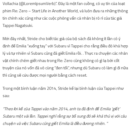
Vollachia (@LoremIpsumVerb)”. Đây là một fan cuồng, có uy tín của loạt
phim Re: Zero – Start Life in Another World, và luôn đưa ra những thông
tin chính xác cũng như các cuộc phỏng vấn cá nhân bị rò rỉ của tác giả
Tappei Nagatsuki.
Mới đây nhất, Stride cho biết tác giả của bộ sách đã không ít lần có ý
định để Emilia “xuống tay” với Subaru vì Tappei cho rằng điều đó khá hợp
lý và tự nhiên vì Subaru cũng đã giết Emilia rồi. . Thực ra chuyện các nhân
vật chính chém giết nhau trong Re: Zero cũng không có gì lạ bởi cốt
truyện của nó vốn đã vô cùng “đen tối”, nhưng dù Subaru có làm gì đi nữa
thì cũng sẽ cứu được mọi người bằng cách reset.
Trong một bình luận năm 2014, Stride kể lại bình luận của Tappei như
sau:
“Theo lời kể của Tappei vào năm 2014, anh ta đã định để Emilia ‘giết’
Subaru một vài lần. Tappei nghĩ rằng sự bổ sung đó sẽ khá thú vị với câu
chuyện và việc Subaru cũng giết Emilia là điều đương nhiên. ”