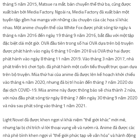
tháng 5 năm 2015, Matsue ra mắt. bản chuyển thể thứ ba, cũng được
xuất bản bởi Media Factory. Ngoài ra, Media Factory đã xuất bản một
tuyển tập gồm hai manga với những câu chuyện của các họa sĩ khác
nhau. Một anime chuyển thể của White Fox được phát sóng từ ngày 4
tháng 4 năm 2016 đến ngày 19 tháng 9 năm 2016, bắt đầu với một tập
đặc biệt dài một giờ. OVA đầu tiên trong số hai OVA dựa trên bộ truyện
được phát hành vào ngày 6 tháng 10 năm 2018 và OVA thứ hai được
phát hành vào ngày 8 tháng 11 năm 2019. Vào tháng 3 năm 2017, nhà
phát triển trò chơi 5pb. đã phát hành một cuốn tiểu thuyết trực quan dựa
trên bộ truyện. Mùa thứ hai của anime đã được lên kế hoạch khởi chiếu
vào tháng 4 năm 2020, nhưng đã bị trì hoãn đến tháng 7 năm 2020 do
đại dịch COVID-19. Mùa anime này được thông báo sẽ chia thành 2 nửa,
với nửa đầu phát sóng từ ngày 8 tháng 7 đến ngày 30 tháng 9 năm 2020
và nửa sau phát sóng vào tháng 1 năm 2021.
Light Novel đã được khen ngợi vì khái niệm “thế giới khác” mới mẻ,
nhưng lại bị chỉ trích vì lời thoại vụng về và rườm rà. Anime đã được các
nhà phê bình khen ngợi vì “thế giới phức tạp về văn hóa” và hành động