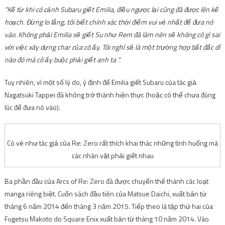
“Kể từ khi có cảnh Subaru giết Emilia, điều ngược lại cũng đã được lên kế
hoạch. Đừng lo lắng, tôi biết chính xác thời điểm vui vẻ nhất để đưa nó
vào. Không phải Emilia sẽ giết Su như Rem đã làm nên sẽ không có gì sai
với việc xây dựng char của cô ấy. Tôi nghĩ sẽ là một trường hợp bất đắc dĩ
nào đó mà cô ấy buộc phải giết anh ta ”.
Tuy nhiên, vì một số lý do, ý định để Emilia giết Subaru của tác giả
Nagatsuki Tappei đã không trở thành hiện thực (hoặc có thể chưa đúng
lúc để đưa nó vào).
Có vẻ như tác giả của Re: Zero rất thích khai thác những tình huống mà
các nhân vật phải giết nhau
Ba phần đầu của Arcs of Re: Zero đã được chuyển thể thành các loạt
manga riêng biệt. Cuốn sách đầu tiên của Matsue Daichi, xuất bản từ
tháng 6 năm 2014 đến tháng 3 năm 2015. Tiếp theo là tập thứ hai của
Fugetsu Makoto do Square Enix xuất bản từ tháng 10 năm 2014. Vào