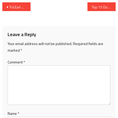
Post
Trà Earl Grey trong văn hóa đại chúng
Top 15 Donghua 3D mới của Trung Quốc đáng xem năm 2023
navigation
Leave a Reply
Your email address will not be published.
Required fields are
marked
*
Comment
*
Name
*