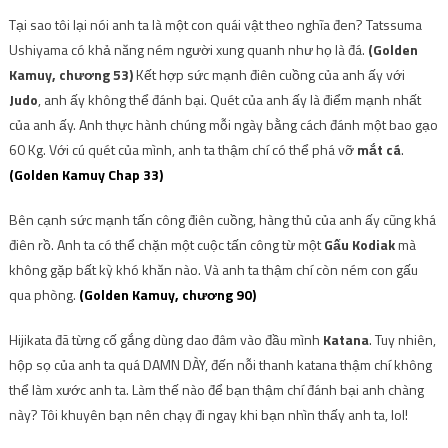
Tại sao tôi lại nói anh ta là một con quái vật theo nghĩa đen? Tatssuma
Ushiyama có khả năng ném người
xung quanh như họ
là đá.
(Golden
Kamuy, chương 53)
Kết hợp sức mạnh điên cuồng của anh ấy với
Judo
, anh ấy không thể đánh bại. Quét của anh ấy là điểm mạnh nhất
của anh ấy. Anh thực hành chúng mỗi ngày bằng cách đánh một bao gạo
60 Kg. Với cú quét của mình, anh ta thậm chí có thể phá vỡ
mắt cá
.
(Golden Kamuy Chap 33
)
Bên cạnh sức mạnh tấn công điên cuồng, hàng thủ của anh ấy cũng khá
điên rồ. Anh ta có thể chặn một cuộc tấn công từ một
Gấu Kodiak
mà
không gặp bất kỳ khó khăn nào. Và anh ta thậm chí còn ném con gấu
qua phòng.
(Golden Kamuy, chương 90)
Hijikata đã từng cố gắng dùng dao đâm vào đầu mình
Katana
. Tuy nhiên,
hộp sọ của anh ta quá DAMN DÀY, đến nỗi thanh katana thậm chí không
thể làm xước anh ta. Làm thế nào để bạn thậm chí đánh bại anh chàng
này? Tôi khuyên bạn nên chạy đi ngay khi bạn nhìn thấy anh ta, lol!