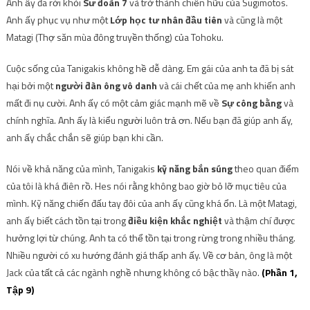
Anh ấy đã rời khỏi
Sư đoàn 7
và trở thành chiến hữu của Sugimotos.
Anh ấy phục vụ như một
Lớp học tư nhân đầu tiên
và cũng là một
Matagi (Thợ săn mùa đông truyền thống) của Tohoku.
Cuộc sống của Tanigakis không hề dễ dàng. Em gái của anh ta đã bị sát
hại bởi một
người đàn ông vô danh
và cái chết của mẹ anh khiến anh
mất đi nụ cười. Anh ấy có một cảm giác mạnh mẽ về
Sự công bằng
và
chính nghĩa. Anh ấy là kiểu người luôn trả ơn. Nếu bạn đã giúp anh ấy,
anh ấy chắc chắn sẽ giúp bạn khi cần.
Nói về khả năng của mình, Tanigakis
kỹ năng bắn súng
theo quan điểm
của tôi là khá điên rồ. Hes nói rằng không bao giờ bỏ lỡ mục tiêu của
mình. Kỹ năng chiến đấu tay đôi của anh ấy cũng khá ổn. Là một Matagi,
anh ấy biết cách tồn tại trong
điều kiện khắc nghiệt
và thậm chí được
hưởng lợi từ chúng. Anh ta có thể tồn tại trong rừng trong nhiều tháng.
Nhiều người có xu hướng đánh giá thấp anh ấy. Về cơ bản, ông là một
Jack của tất cả các ngành nghề nhưng không có bậc thầy nào.
(Phần 1,
Tập 9)