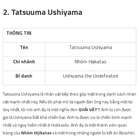
2. Tatsuuma Ushiyama
THÔNG TIN
Tên
Tatsuuma Ushiyama
Chi nhánh
Nhóm Hijikatas
Bí danh
Ushiyama the Undefeated
Tatsuuma Ushiyama là nhân vật tiếp theo góp mặt trong danh sách nhân
vật mạnh nhất này. Nếu tôi phải mô tả người đàn ông này bằng một từ
duy nhất, tôi nói anh ấy là một nghĩa đen
QUÁI VẬT
!!! Anh ta còn được
gọi là Ushiyama Bất khả chiến bại. Anh ta được coi là chiến binh mạnh
nhất và nguy hiểm nhất ở Hokkaido. Anh ấy là một thành viên quan
trọng của
Nhóm Hijikatas
và một trong những người bị kết án Abashiri.