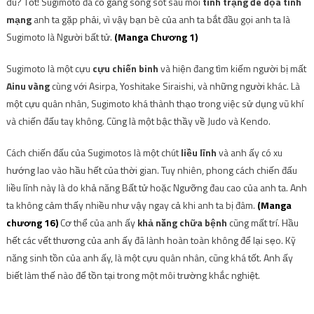
dù
? Tốt! Sugimoto đã cố gắng sống sót sau mỗi
tình trạng đe dọa tính
mạng
anh ta gặp phải, vì vậy bạn bè của anh ta bắt đầu gọi anh ta là
Sugimoto là Người bất tử.
(Manga Chương 1)
Sugimoto là một cựu
cựu chiến binh
và hiện đang tìm kiếm người bị mất
Ainu vàng
cùng với Asirpa, Yoshitake Siraishi, và những người khác. Là
một cựu quân nhân, Sugimoto khá thành thạo trong việc sử dụng vũ khí
và chiến đấu tay không. Cũng là một bậc thầy về Judo và Kendo.
Cách chiến đấu của Sugimotos là một chút
liều lĩnh
và anh ấy có xu
hướng
lao vào hầu hết
của thời gian. Tuy nhiên, phong cách chiến đấu
liều lĩnh này là do khả năng Bất tử hoặc Ngưỡng đau cao của anh ta. Anh
ta không cảm thấy nhiều như vậy ngay cả khi anh ta bị đâm.
(Manga
chương 16)
Cơ thể của anh ấy
khả năng chữa bệnh
cũng mất trí. Hầu
hết các vết thương của anh ấy đã lành
hoàn toàn không để lại sẹo. Kỹ
năng sinh tồn của anh ấy, là một cựu quân nhân, cũng khá tốt. Anh ấy
biết làm thế nào để tồn tại trong một môi trường khắc nghiệt.
.