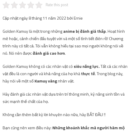
Rate this post
Cập nhật ngày 8 tháng 11 năm 2022 bởi Ernie
Golden Kamuy là một trong những
anime bị đánh giá thấp
. Hoạt hình
mê hoặc, cảnh chiến đấu tuyệt vời và một số tình tiết điên rồ! Chương
trình này có tất cả. Tôi vẫn không hiểu tại sao mọi người không nói về
nó. Nó nên được
đánh giá cao hơn
.
Golden Kamuy không có các nhân vật có
siêu năng lực.
Tất cả các nhân
vật đều là con người và khả năng của họ khá
thực tế
. Trong blog này,
hãy nói về một số
Kamuy vàng
nhân vật.
Hãy đánh giá các nhân vật dựa trên trí thông minh, kỹ năng sinh tồn và
sức mạnh thể chất của họ.
Không cần thêm bất kỳ lời khuyên nào nữa, hãy BẮT ĐẦU !!
Bạn cũng nên xem điều này:
Những khoảnh khắc mà người hâm mộ