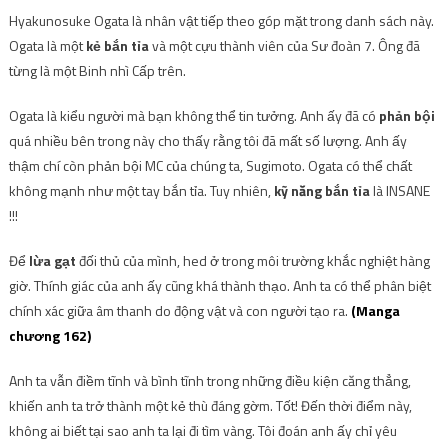
Hyakunosuke Ogata là nhân vật tiếp theo góp mặt trong danh sách này.
Ogata là một
kẻ bắn tỉa
và một cựu thành viên của Sư đoàn 7. Ông đã
từng là một Binh nhì Cấp trên.
Ogata là kiểu người mà bạn không thể tin tưởng. Anh ấy đã có
phản bội
quá nhiều bên trong này cho thấy rằng tôi đã mất số lượng. Anh ấy
thậm chí còn phản bội MC của chúng ta, Sugimoto. Ogata có thể chất
không mạnh như một tay bắn tỉa. Tuy nhiên,
kỹ năng bắn tỉa
là INSANE
!!!
Để
lừa gạt
đối thủ của mình, hed ở trong môi trường khắc nghiệt hàng
giờ. Thính giác của anh ấy cũng khá thành thạo. Anh ta có thể phân biệt
chính xác giữa âm thanh do động vật và con người tạo ra.
(Manga
chương 162)
Anh ta vẫn điềm tĩnh và bình tĩnh trong những điều kiện căng thẳng,
khiến anh ta trở thành một kẻ thù đáng gờm. Tốt! Đến thời điểm này,
không ai biết tại sao anh ta lại đi tìm vàng. Tôi đoán anh ấy chỉ yêu