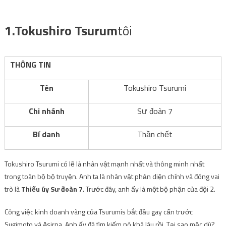
.
1.Tokushiro Tsurum
tôi
THÔNG TIN
Tên
Tokushiro Tsurumi
Chi nhánh
Sư đoàn 7
Bí danh
Thần chết
Tokushiro Tsurumi có lẽ là nhân vật mạnh nhất và thông minh nhất
trong toàn bộ bộ truyện. Anh ta là nhân vật phản diện chính và đóng vai
trò là
Thiếu úy Sư đoàn 7
. Trước đây, anh ấy là một bộ phận của đội 2.
Công việc kinh doanh vàng của Tsurumis bắt đầu gay cấn trước
Sugimoto và Asirpa. Anh ấy đã tìm kiếm nó khá lâu rồi.
Tại sao mặc dù
?