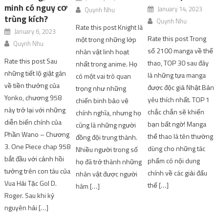
minh có nguy cơ
January 14, 2023
Quynh Nhu
trùng kích?
Quynh Nhu
Rate this post Knight là
January 6, 2023
Rate this post Trong
một trong những lớp
Quynh Nhu
số 2100 manga về thể
nhân vật linh hoạt
Rate this post Sau
thao, TOP 30 sau đây
nhất trong anime. Họ
những tiết lộ giật gân
là những tựa manga
có một vai trò quan
về tiền thưởng của
được độc giả Nhật Bản
trọng như những
Yonko, chương 958
yêu thích nhất. TOP 1
chiến binh bảo vệ
này trở lại với những
chắc chắn sẽ khiến
chính nghĩa, nhưng họ
diễn biến chính của
bạn bất ngờ! Manga
cũng là những người
Phần Wano – Chương
thể thao là tên thường
đồng đội trung thành.
3. One Piece chap 958
dùng cho những tác
Nhiều người trong số
bắt đầu với cảnh hồi
phẩm có nội dung
họ đã trở thành những
tưởng trên con tàu của
chính về các giải đấu
nhân vật được người
Vua Hải Tặc Gol D.
thể […]
hâm […]
Roger. Sau khi kỷ
nguyên hải […]