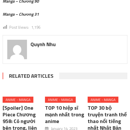
Manga – Chương 90
Manga – Chương 31
Post Views:
1,196
Quynh Nhu
RELATED ARTICLES
ANIME - MANGA
ANIME - MANGA
ANIME - MANGA
[Spoiler] One
TOP 10 hiệp sĩ
TOP 30 bộ
Piece Chương
mạnh nhất trong
truyện tranh thể
958: Có người
anime
thao nổi tiếng
bên trong, liên
nhất Nhật Bản
January 14, 2023