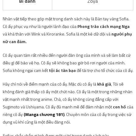
Bí danh
Zoya
Nhân vật tiếp theo góp mặt trong danh sách này là Bàn tay vàng Sofia.
Cô ấy phục vụ như là người lãnh đạo của
Phong trào cách mạng Nga
và khá thân với Wink và Kiroranke. Sofia là một kẻ dữ dội và
người phụ
nữ can đảm.
Cô ấy quan tâm rất nhiều đến người đàn ông của mình và sẽ làm bất cứ
điều gì để bảo vệ họ. Cô ấy sẽ không bao giờ bỏ rơi người của mình.
Sofia không ngại cam kết
tội ác tàn bạo
để tài trợ cho tổ chức của cô ấy.
Hãy chỉ nói về điểm mạnh của cô ấy. Mặc dù cô ấy là
khá già
, Tôi sẽ
không đánh giá thấp cô ấy một chút nào. Cô ấy là một trong những nhân
vật mạnh nhất trong anime. Chà, cô ấy không cùng đẳng cấp với
Sugimoto và Ushiyama. Cô ấy đủ mạnh mẽ để đảm nhận một
con hổ
của
riêng cô ấy
(Manga chương 181)
.
Chuyên môn của cô ấy trong việc sử
dụng vũ khí cũng là một điều đáng nói.
Sofias chắc chắn giành được một vị trí trong danh sách này.