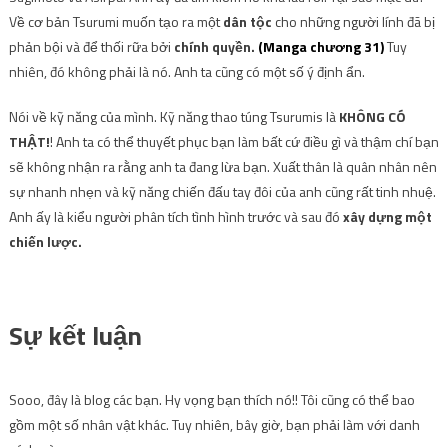
Về cơ bản Tsurumi muốn tạo ra một
dân tộc
cho những người lính đã bị
phản bội và để thối rữa bởi
chính quyền.
(Manga chương 31)
Tuy
nhiên, đó không phải là nó. Anh ta cũng có một số ý định ẩn.
Nói về kỹ năng của mình. Kỹ năng thao túng Tsurumis là
KHÔNG CÓ
THẬT!
! Anh ta có thể thuyết phục bạn làm bất cứ điều gì và thậm chí bạn
sẽ không nhận ra rằng anh ta đang lừa bạn. Xuất thân là quân nhân nên
sự nhanh nhẹn và kỹ năng chiến đấu tay đôi của anh cũng rất tinh nhuệ.
Anh ấy là kiểu người phân tích tình hình trước và sau đó
xây dựng một
chiến lược.
.
Sự kết luận
Sooo, đây là blog các bạn. Hy vọng bạn thích nó!! Tôi cũng có thể bao
gồm một số nhân vật khác. Tuy nhiên, bây giờ, bạn phải làm với danh