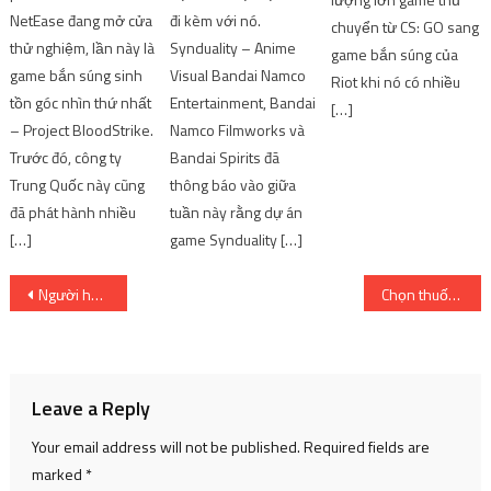
NetEase đang mở cửa
đi kèm với nó.
chuyển từ CS: GO sang
thử nghiệm, lần này là
Synduality – Anime
game bắn súng của
game bắn súng sinh
Visual Bandai Namco
Riot khi nó có nhiều
tồn góc nhìn thứ nhất
Entertainment, Bandai
[…]
– Project BloodStrike.
Namco Filmworks và
Trước đó, công ty
Bandai Spirits đã
Trung Quốc này cũng
thông báo vào giữa
đã phát hành nhiều
tuần này rằng dự án
[…]
game Synduality […]
Post
Người hâm mộ lo lắng cho tình trạng của Britney Spears
Chọn thuốc bổ mắt cho trẻ
navigation
Leave a Reply
Your email address will not be published.
Required fields are
marked
*