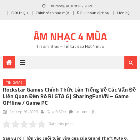
Thursday, August 06, 2026
Giới thiệu
Chính sách bảo mật
Điều khoản dịch vụ
Liên hệ
ÂM NHẠC 4 MÙA
Tin âm nhạc – Tin tức sao Hot 4 mùa
TIN GAME
Rockstar Games Chính Thức Lên Tiếng Về Các Vấn Đề
Liên Quan Đến Rò Rỉ GTA 6 | SharingFunVN – Game
Offline / Game PC
January 16, 2023
Quynh Nhu
Comment(0)
Rate this post
Sau vụ rò rỉ lớn vào cuối tuần vừa qua của Grand Theft Auto 6,