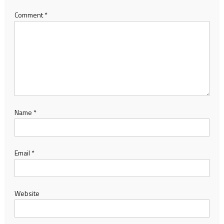
Comment
*
Name
*
Email
*
Website