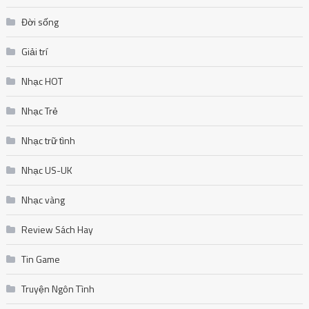
Đời sống
Giải trí
Nhạc HOT
Nhạc Trẻ
Nhạc trữ tình
Nhạc US-UK
Nhạc vàng
Review Sách Hay
Tin Game
Truyện Ngôn Tình