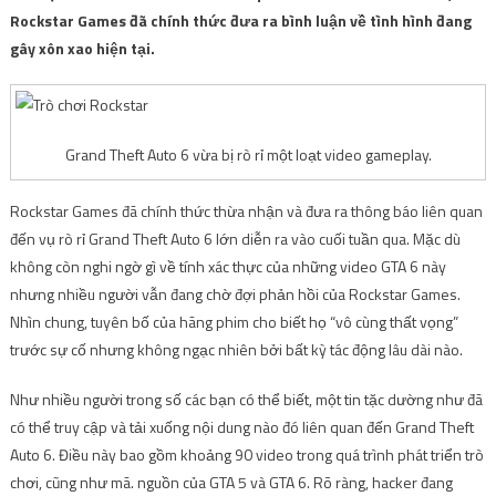
Rockstar Games đã chính thức đưa ra bình luận về tình hình đang
gây xôn xao hiện tại.
Grand Theft Auto 6 vừa bị rò rỉ một loạt video gameplay.
Rockstar Games đã chính thức thừa nhận và đưa ra thông báo liên quan
đến vụ rò rỉ Grand Theft Auto 6 lớn diễn ra vào cuối tuần qua. Mặc dù
không còn nghi ngờ gì về tính xác thực của những video GTA 6 này
nhưng nhiều người vẫn đang chờ đợi phản hồi của Rockstar Games.
Nhìn chung, tuyên bố của hãng phim cho biết họ “vô cùng thất vọng”
trước sự cố nhưng không ngạc nhiên bởi bất kỳ tác động lâu dài nào.
Như nhiều người trong số các bạn có thể biết, một tin tặc dường như đã
có thể truy cập và tải xuống nội dung nào đó liên quan đến Grand Theft
Auto 6. Điều này bao gồm khoảng 90 video trong quá trình phát triển trò
chơi, cũng như mã. nguồn của GTA 5 và GTA 6. Rõ ràng, hacker đang