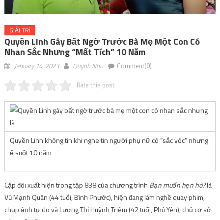
GIẢI TRÍ
Quyền Linh Gây Bất Ngờ Trước Bà Mẹ Một Con Có
Nhan Sắc Nhưng “mất Tích” 10 Năm
January 14, 2023
Quynh Nhu
Comment(0)
Rate this post
Quyền Linh không tin khi nghe tin người phụ nữ có “sắc vóc” nhưng
ế suốt 10 năm
Cặp đôi xuất hiện trong tập 838 của chương trình
Bạn muốn hẹn hò?
là
Vũ Mạnh Quân (44 tuổi, Bình Phước), hiện đang làm nghề quay phim,
chụp ảnh tự do và Lương Thị Huỳnh Triêm (42 tuổi, Phú Yên), chủ cơ sở