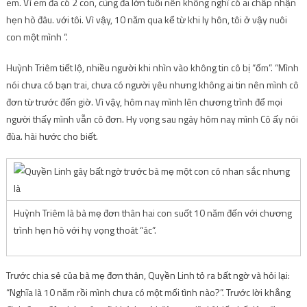
em. Vì em đã có 2 con, cũng đã lớn tuổi nên không nghĩ có ai chấp nhận
hẹn hò đâu. với tôi. Vì vậy, 10 năm qua kể từ khi ly hôn, tôi ở vậy nuôi
con một mình “.
Huỳnh Triêm tiết lộ, nhiều người khi nhìn vào không tin cô bị “ốm”. “Mình
nói chưa có bạn trai, chưa có người yêu nhưng không ai tin nên mình cô
đơn từ trước đến giờ. Vì vậy, hôm nay mình lên chương trình để mọi
người thấy mình vẫn cô đơn. Hy vọng sau ngày hôm nay mình Cô ấy nói
đùa. hài hước cho biết.
Huỳnh Triêm là bà mẹ đơn thân hai con suốt 10 năm đến với chương
trình hẹn hò với hy vọng thoát “ác”.
Trước chia sẻ của bà mẹ đơn thân, Quyền Linh tỏ ra bất ngờ và hỏi lại:
“Nghĩa là 10 năm rồi mình chưa có một mối tình nào?”. Trước lời khẳng