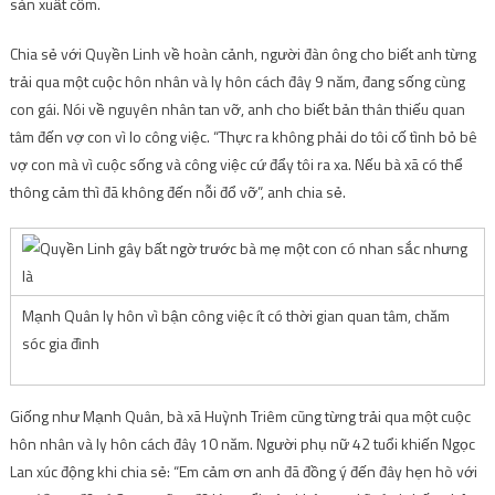
sản xuất cốm.
Chia sẻ với Quyền Linh về hoàn cảnh, người đàn ông cho biết anh từng
trải qua một cuộc hôn nhân và ly hôn cách đây 9 năm, đang sống cùng
con gái. Nói về nguyên nhân tan vỡ, anh cho biết bản thân thiếu quan
tâm đến vợ con vì lo công việc. “Thực ra không phải do tôi cố tình bỏ bê
vợ con mà vì cuộc sống và công việc cứ đẩy tôi ra xa. Nếu bà xã có thể
thông cảm thì đã không đến nỗi đổ vỡ”, anh chia sẻ.
Mạnh Quân ly hôn vì bận công việc ít có thời gian quan tâm, chăm
sóc gia đình
Giống như Mạnh Quân, bà xã Huỳnh Triêm cũng từng trải qua một cuộc
hôn nhân và ly hôn cách đây 10 năm. Người phụ nữ 42 tuổi khiến Ngọc
Lan xúc động khi chia sẻ: “Em cảm ơn anh đã đồng ý đến đây hẹn hò với