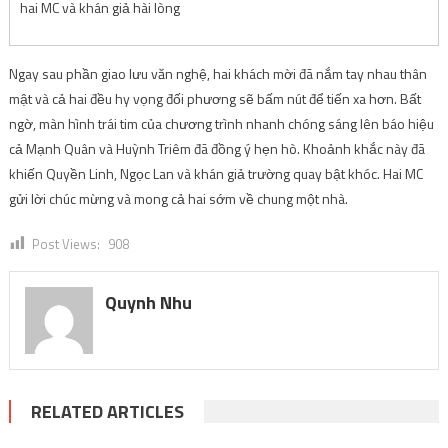
hai MC và khán giả hài lòng
Ngay sau phần giao lưu văn nghệ, hai khách mời đã nắm tay nhau thân
mật và cả hai đều hy vọng đối phương sẽ bấm nút để tiến xa hơn. Bất
ngờ, màn hình trái tim của chương trình nhanh chóng sáng lên báo hiệu
cả Mạnh Quân và Huỳnh Triêm đã đồng ý hẹn hò. Khoảnh khắc này đã
khiến Quyền Linh, Ngọc Lan và khán giả trường quay bật khóc. Hai MC
gửi lời chúc mừng và mong cả hai sớm về chung một nhà.
Post Views:
908
Quynh Nhu
RELATED ARTICLES