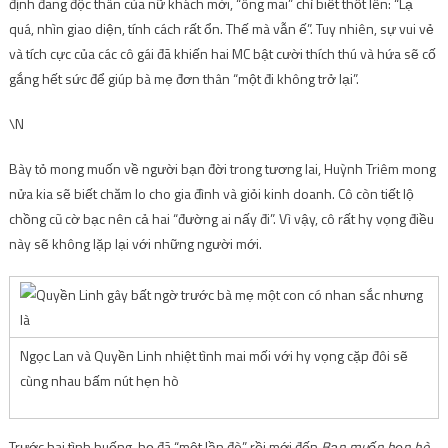
định đang độc thân của nữ khách mời, “ông mai” chỉ biết thốt lên: “Lạ
quá, nhìn giao diện, tính cách rất ổn. Thế mà vẫn ế”. Tuy nhiên, sự vui vẻ
và tích cực của các cô gái đã khiến hai MC bật cười thích thú và hứa sẽ cố
gắng hết sức để giúp bà mẹ đơn thân “một đi không trở lại”.
\N
Bày tỏ mong muốn về người bạn đời trong tương lai, Huỳnh Triêm mong
nửa kia sẽ biết chăm lo cho gia đình và giỏi kinh doanh. Cô còn tiết lộ
chồng cũ cờ bạc nên cả hai “đường ai nấy đi”. Vì vậy, cô rất hy vọng điều
này sẽ không lặp lại với những người mới.
Ngọc Lan và Quyền Linh nhiệt tình mai mối với hy vọng cặp đôi sẽ
cùng nhau bấm nút hẹn hò
Trước hai tình huống, họ đã “một lần đò” rồi mới đến
Bạn muốn hẹn hò,