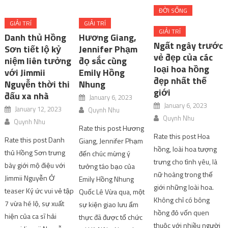
ĐỜI SỐNG
GIẢI TRÍ
GIẢI TRÍ
GIẢI TRÍ
Danh thủ Hồng
Hương Giang,
Ngất ngây trước
Sơn tiết lộ kỷ
Jennifer Phạm
vẻ đẹp của các
niệm liên tưởng
đọ sắc cùng
loại hoa hồng
với Jimmii
Emily Hồng
đẹp nhất thế
Nguyễn thời thi
Nhung
giới
đấu xa nhà
January 6, 2023
January 6, 2023
January 12, 2023
Quynh Nhu
Quynh Nhu
Quynh Nhu
Rate this post Hương
Rate this post Hoa
Rate this post Danh
Giang, Jennifer Phạm
hồng, loài hoa tượng
thủ Hồng Sơn trưng
đến chúc mừng ý
trưng cho tình yêu, là
bày giới mộ điệu với
tưởng táo bạo của
nữ hoàng trong thế
Jimmii Nguyễn Ở
Emily Hồng Nhung
giới những loài hoa.
teaser Ký ức vui vẻ tập
Quốc Lê Vừa qua, một
Không chỉ có bông
7 vừa hé lộ, sự xuất
sự kiện giao lưu ẩm
hồng đỏ vốn quen
hiện của ca sĩ hải
thực đã được tổ chức
thuộc với nhiều người