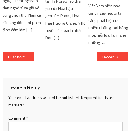
ngoại Jimmii Nguyễn
tại Hà Nội với sự tham
Việt Nam hiện nay
dàn nghệ sĩ và giả vô
gia của Hoa hậu
càng ngày người ta
cùng thích thú. Nam ca
Jennifer Phạm, Hoa
càng phát hiện ra
sĩ mang đến loạt phim
hậu Hương Giang, NTK
nhiều những loại hồng
đình đám làm […]
Tuyết Lê, doanh nhân
mới, mỗi loại lại mang
Don […]
những […]
Post
Các bộ trưởng theo dõi sát lệnh cấm xuất khẩu gạo của Ấn Độ, đưa ra các giải pháp phù hợp
Tekken 8: Thông tin, nền tảng và ngày ra mắt | SharingFunVN – Game offline / Game PC
navigation
Leave a Reply
Your email address will not be published.
Required fields are
marked
*
Comment
*