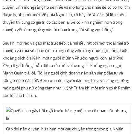
Quyền Linh mong rằng họ sẽ hiểu và mở lòng cho nhau để có cơ hội tìm
được hạnh phúc mới. Về phía Ngọc Lan, cô bày tỏ: “Ai đã một lần chèo
thuyền thì cũng có giá trị đó các bạn ạ. Sẽ có kinh nghiệm hơn trong
chuyện yêu đương, ứng xử với nhau trong đời sống vợ chồng”.
Sau khi mở rào và gặp mặt trực tiếp, cả hai đều rất cởi mở, thoải mái trò
chuyện và chia sẻ quan điểm trong công việc cũng như cuộc sống. Giữa
khoảng cách địa lý khi một người ở Bình Phước, người còn lại ở Phú
Yên, cô gái thẳng thắn đặt ra câu hỏi về tương lai. Không ngần ngại,
Mạnh Quân trả lời: “Tôi là người kinh doanh nên sẵn sàng đầu tư và
sống ở đó ở đâu tốt”. Bên cạnh đó, người đàn ông tỏ ra vô cùng ngưỡng
mộ người phụ nữ dũng cảm như Huỳnh Triêm khi một mình có thể chăm
sóc tốt cho hai con.
Cặp đôi nên duyên, hứa hẹn một câu chuyện trong tương lai khiến