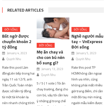
RELATED ARTICLES
ĐỜI SỐNG
ĐỜI SỐNG
Bất ngờ được
Nghề người mẫu
chuyển khoản 2
tay – VnExpress
ĐỜI SỐNG
tỷ đồng
Đời sống
Mẹ ăn chay và
January 4, 2023
January 5, 2023
cho con bú nên
Quynh Nhu
Quynh Nhu
bổ sung gì?
Rate this post Lâm
Rate this post TP
January 13, 2023
đồngLiên tiếp trong hai
HCMKhông cần ngoại
Quynh Nhu
ngày 11 và 12/9, anh
hình ưa nhìn, cũng
5 / 5 ( 1 vote ) Tôi ăn
Trần Quốc Toản nhận
không phải mất nhiều
chay trường, đang cho
được số tiền tỷ đồng
giờ trang điểm, chỉ cần
con bú, vậy tôi cần lưu
từ một tài khoản lạ
một đôi tay mịn màng,
ý những gì trong chế
nên nhanh chóng trình
người mẫu kiếm được