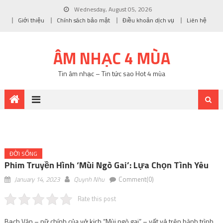
Wednesday, August 05, 2026
Giới thiệu
Chính sách bảo mật
Điều khoản dịch vụ
Liên hệ
ÂM NHẠC 4 MÙA
Tin âm nhạc – Tin tức sao Hot 4 mùa
ĐỜI SỐNG
Phim Truyền Hình ‘Mùi Ngò Gai’: Lựa Chọn Tình Yêu
January 14, 2023
Quynh Nhu
Comment(0)
Rate this post
Bạch Vân – nữ chính của vở kịch “Mùi ngò gai” – vất vả trên hành trình