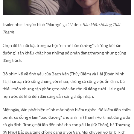
Trailer phim truyền hình “Mùi ngò gai”. Video:
Sân khấu Hoàng Thái
Thanh
Chọn đề tài nổi bật trong xã hội “em bé bán đường” và “ông bố bán
đường”, sân khấu khắc họa những số phận đáng thương nhưng cũng
đáng trách.
Bộ phim kể về tình yêu của Bạch Vân (Thúy Diễm) và Hải (Đoàn Minh
Tài), hai bạn trẻ sống chung với nhau, không có công việc ổn định. Dù
thiếu thốn nhưng căn phòng trọ nhỏ vẫn rộn rã tiếng cười. Hai người
hẹn ước dù khó đến đâu cũng sẵn sàng chấp nhận.
Một ngày, Vân phát hiện mình mắc bệnh hiểm nghèo. Để kiếm tiền chữa
bệnh, cô đồng ý làm “bao đường” cho anh Trí (Thành Hội), một đại gia đã
có gia đình. Trong một lần đến nhà cho con gái Hạ (Kỳ Thảo), bà Thương
(Ái Như) bắt quả tang chồng đang ở với Vân. Mọi chuyện vỡ lở, bi kịch