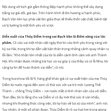
Nội dung vở kịch gửi gắm thông điệp hạnh phúc không thể xây dựng
bằng sự giả dối, giả tạo. Trên hành trình đi tìm hương vị hạnh phúc,
Bạch Vân liên tục phải vật lộn giữa thực tế thiếu thốn vật chất, bệnh tật
và lý tưởng là một tình yêu vô vị lợi.
Diễn xuất của Thúy Diễm trong vai Bạch Vân là điểm sáng của tác
phẩm.
Cô vào vai một nhân vật ngây thơ tin vào tình yêu trong sáng với
kỹ sư Hải, trong khi tự dằn vặt bản thân trong những cảnh quay nhận ra
lỗi lầm. “Khó khăn lớn nhất của tôi là diễn cảnh tình cảm với anh Thành
Hội. Khi nhận được những bài học và sự góp ý của thầy và cô Ái Như, tôi
càng tự tin để hoàn thành vai diễn”, cô nói.
Trong liveshow tối 8/9, hàng ghế khán giả có sự xuất hiện của mẹ Thúy
Diễm từ nước ngoài đến xem cô thử sức với vai trò mới. Lương Thế
Thành – chồng Thúy Diễm – rơi nước mắt vì tính nhân văn của vở diễn.
“Ban đầu, tôi lo lắng cho vai Diễm vì cô ấy mới thử sức ở sân khấu,
nhưng khi thưởng thức công việc, tôi tự hào về bà xã của mình”, anh nói.
Tuy nhiên, ở một số phân đoạn, Thúy Diễm lộ rõ ​​sự hụt hơi trong giọng