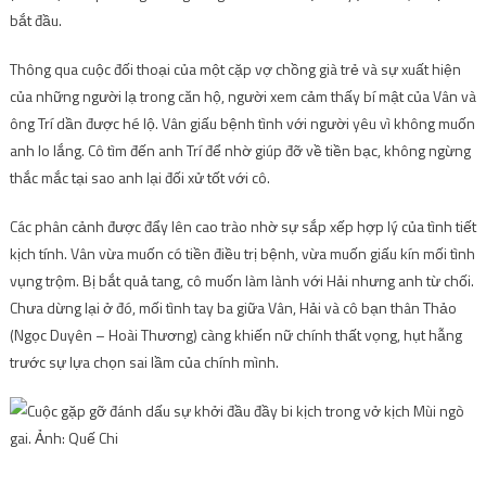
bắt đầu.
Thông qua cuộc đối thoại của một cặp vợ chồng già trẻ và sự xuất hiện
của những người lạ trong căn hộ, người xem cảm thấy bí mật của Vân và
ông Trí dần được hé lộ. Vân giấu bệnh tình với người yêu vì không muốn
anh lo lắng. Cô tìm đến anh Trí để nhờ giúp đỡ về tiền bạc, không ngừng
thắc mắc tại sao anh lại đối xử tốt với cô.
Các phân cảnh được đẩy lên cao trào nhờ sự sắp xếp hợp lý của tình tiết
kịch tính. Vân vừa muốn có tiền điều trị bệnh, vừa muốn giấu kín mối tình
vụng trộm. Bị bắt quả tang, cô muốn làm lành với Hải nhưng anh từ chối.
Chưa dừng lại ở đó, mối tình tay ba giữa Vân, Hải và cô bạn thân Thảo
(Ngọc Duyên – Hoài Thương) càng khiến nữ chính thất vọng, hụt hẫng
trước sự lựa chọn sai lầm của chính mình.