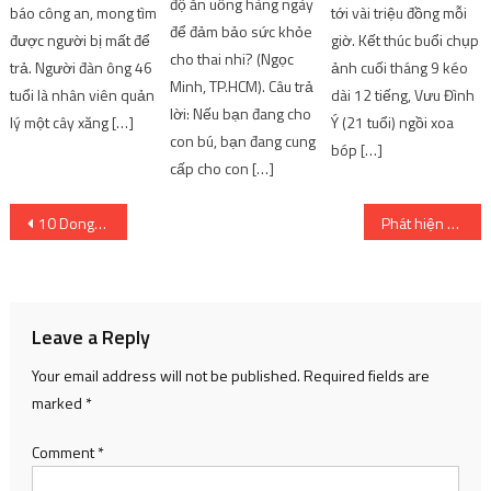
độ ăn uống hàng ngày
báo công an, mong tìm
tới vài triệu đồng mỗi
để đảm bảo sức khỏe
được người bị mất để
giờ. Kết thúc buổi chụp
cho thai nhi? (Ngọc
trả. Người đàn ông 46
ảnh cuối tháng 9 kéo
Minh, TP.HCM). Câu trả
tuổi là nhân viên quản
dài 12 tiếng, Vưu Đình
lời: Nếu bạn đang cho
lý một cây xăng […]
Ý (21 tuổi) ngồi xoa
con bú, bạn đang cung
bóp […]
cấp cho con […]
Post
10 Donghua & Anime Like Dragon’s Disciple (Long Cô Yanyi)
Phát hiện ung thư từ các dấu hiệu mờ nhạt
navigation
Leave a Reply
Your email address will not be published.
Required fields are
marked
*
Comment
*