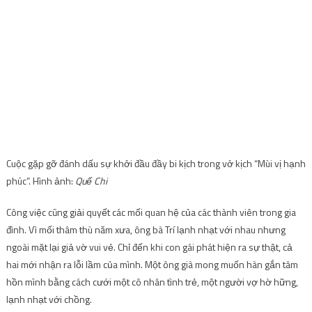
Cuộc gặp gỡ đánh dấu sự khởi đầu đầy bi kịch trong vở kịch “Mùi vị hạnh
phúc”. Hình ảnh:
Quế Chi
Công việc cũng giải quyết các mối quan hệ của các thành viên trong gia
đình. Vì mối thâm thù năm xưa, ông bà Trí lạnh nhạt với nhau nhưng
ngoài mặt lại giả vờ vui vẻ. Chỉ đến khi con gái phát hiện ra sự thật, cả
hai mới nhận ra lỗi lầm của mình. Một ông già mong muốn hàn gắn tâm
hồn mình bằng cách cưới một cô nhân tình trẻ, một người vợ hờ hững,
lạnh nhạt với chồng.