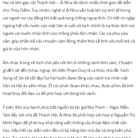
Hai cái tên gạo cội Thành Hội – Ái Như đã dành nhiều thời gian để diễn
cho Thúy Diễm. Tuy nhiên, nghệ sĩ Ái Như vẫn toát lên sự tinh tế trong
vai người vợ cay đắng khi bắt quả tang chồng ngoại tình. Chi tiết cô ngập
ngừng hất cốc nước vào mặt Vân ở cuối vở kịch chính là sự thức tỉnh mà
người vợ muốn nhân tình của chồng phải đón nhận. Các vai phụ vừa
vặn, góp phần kể câu chuyện cảm động, thấm thía về tình yêu tuổi trẻ và
giá trị của hôn nhân.
Âm nhạc trong vở kịch chủ yếu nổi lên ở những cảnh tình cảm,
Chuyện
gì đến sẽ đến
(nhạc ngoại, lời Việt: Phạm Duy) là ca khúc chủ đề. Sách
Vọng cổ
Vợ tôi rất đẹp
Sự hài hước được lồng vào cảnh hai nhân vật
Vân và Hải âu yếm nhau. Ở các phân đoạn khác nhau, đoàn phim đã linh
hoạt thay đổi đạo cụ để phù hợp với từng bối cảnh.
Ý kiến
Mùi của hạnh phúc
bắt nguồn từ tác giả Mai Thịnh – Ngọc Mẫn.
Tâm đắc với chủ đề Thành Hội, Ái Như đã phối hợp với họa sĩ Nguyễn Thị
Minh Ngọc để phát huy khả năng viết những câu thoại đậm chất văn
học. Hầu hết các diễn viên đều có kỹ năng làm chủ đài và ứng biến phù
hợp. Tuy nhiên, tác phẩm bao trùm một chủ đề lớn nên thời lượng khá