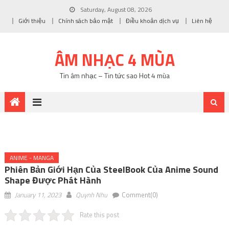
Saturday, August 08, 2026
Giới thiệu
Chính sách bảo mật
Điều khoản dịch vụ
Liên hệ
ÂM NHẠC 4 MÙA
Tin âm nhạc – Tin tức sao Hot 4 mùa
ANIME - MANGA
Phiên Bản Giới Hạn Của SteelBook Của Anime Sound
Shape Được Phát Hành
January 11, 2023
Quynh Nhu
Comment(0)
Rate this post