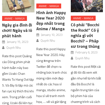
ANIME - MANGA
Hình ảnh Happy
New Year 2020
ANIME - MANGA
ANIME - MANGA
đẹp nhất trong
Có phải “Bocchi
Ngày gia đình đi
Anime / Manga
the Rock!” Có ý
chơi! Ngày và lô
nghĩa gì với
January 10, 2023
phát hành
Bocchi? – Pháp
Quynh Nhu
January 15, 2023
sư trong thùng
Quynh Nhu
Rate this post Happy
February 6, 2023
New Year 2020. Hãy
Rate this post Quảng
Quynh Nhu
cùng #mgnw trên
cáo Dòng phim phát
Rate this post Một cái
Twitter để chọn ra
hành tuần này bao
gì đó tôi đã xem xét
những bức tranh chúc
gồm Uzaki-Chan
gần như kể từ khi bắt
mừng năm mới đẹp
Wants To Hang Out tập
đầu Đá Bocchi! là
nhất do các họa sĩ
5. Và đây là tập mà các
nguồn trung tâm của
manga, studio anime,
fan cực kỳ thích thú khi
bộ phim hài của
họa sĩ vẽ tranh minh
xem. Trong phần cuối
chương trình và cách
họa, … vẽ và gửi tặng
cùng, Uzaki đã liên tục