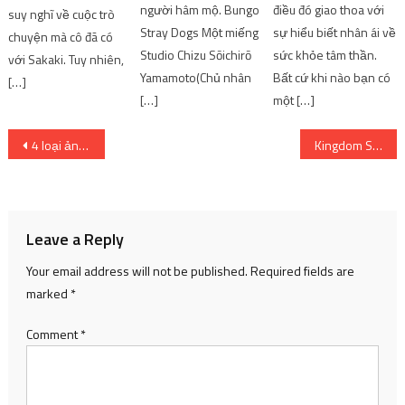
điều đó giao thoa với
người hâm mộ. Bungo
suy nghĩ về cuộc trò
sự hiểu biết nhân ái về
Stray Dogs Một miếng
chuyện mà cô đã có
sức khỏe tâm thần.
Studio Chizu Sōichirō
với Sakaki. Tuy nhiên,
Bất cứ khi nào bạn có
Yamamoto(Chủ nhân
[…]
một […]
[…]
Post
4 loại ảnh động chính để thưởng thức và học cách tạo
Kingdom Season 5 Anime được công bố vào tháng 1 năm 2024
navigation
Leave a Reply
Your email address will not be published.
Required fields are
marked
*
Comment
*