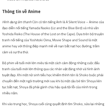
Thông tin về Anime
Hình dạng âm thanh
Còn có tên tiếng Anh là A Silent Voice – Anime của
đạo diễn nổi tiếng Yamada Naoko (Liz and the Blue Bird) và nhà văn
Yoshida Reiko (The House of the Lost on the Cape). Dựa trên bộ truyện
tranh nổi tiếng của Yoshitoki Oima, Movie Shape and Sound là một
anime hay với thông điệp mạnh mẽ về nạn bắt nạt học đường, trầm
cảm và sự tha thứ.
Bộ phim về tuổi mới lớn miêu tả một cách cảm động những cuộc đấu
tranh của tuổi mới lớn thông qua các nhân vật đáng nhớ và hình ảnh
tuyệt đẹp. Khi một nữ sinh tiểu học khiếm thính tên là Shoko buộc phải
chuyển đến một ngôi trường mới sau khi bị một cậu bé tên Shoya liên
tục bắt nạt, Shoya đã phải gánh chịu hậu quả tội lỗi của mình trong
nhiều năm.
Khi vào trung học, Shoya cuối cùng quyết định tìm Shoko, sửa lại những