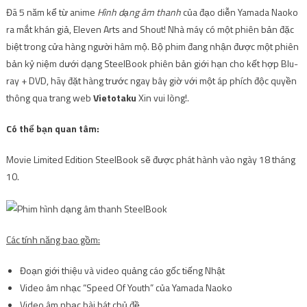
Đã 5 năm kể từ anime
Hình dạng âm thanh
của đạo diễn Yamada Naoko
ra mắt khán giả, Eleven Arts and Shout! Nhà máy có một phiên bản đặc
biệt trong cửa hàng người hâm mộ. Bộ phim đang nhận được một phiên
bản kỷ niệm dưới dạng SteelBook phiên bản giới hạn cho kết hợp Blu-
ray + DVD, hãy đặt hàng trước ngay bây giờ với một áp phích độc quyền
thông qua trang web
Vietotaku
Xin vui lòng!.
Có thể bạn quan tâm:
Movie Limited Edition SteelBook sẽ được phát hành vào ngày 18 tháng
10.
Các tính năng bao gồm:
Đoạn giới thiệu và video quảng cáo gốc tiếng Nhật
Video âm nhạc “Speed ​​Of Youth” của Yamada Naoko
Video âm nhạc bài hát chủ đề