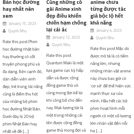
Bản học đường
Cùng những cô
anime chưa
hay nhất nên
gái Anime xinh
từng được tác
xem
đẹp điều khiển
giả bộc lộ hết
chiến hạm chống
khả năng
January 15, 2023
lại cái ác
January 4, 2023
Quynh Nhu
January 12, 2023
Quynh Nhu
Rate this post Phim
Quynh Nhu
Rate this post Mặc dù
học đường nhật bản
Rate this post
được mô tả là có tiềm
hay thường có cốt
Quantum Maki là một
năng lớn, nhưng
truyện phong phú và
tựa game cực kỳ hấp
những nhân vật anime
đa dạng. Bên cạnh đó,
dẫn và được cộng
này chưa bao giờ có
dàn diễn viên xinh
đồng game thủ vô
‘cơ sở’ để thể hiện sức
đẹp, trẻ trung, tài năng
cùng mong đợi kể từ
mạnh thực sự của
cũng là điểm thu hút
khi công bố cho đến
mình. Hầu hết các bộ
của những bộ phim
nay. Mak lượng tửi là
phim hoạt hình mỗi
học đường Nhật Bản.
một trong những cái
người có một số lượng
Dưới đây là 20 bộ
tên được cộng đồng
lớn nhân vật đến nỗi
phim Nhật Bản hay
game thủ mong đợi và
họ […]
nhất về đề […]