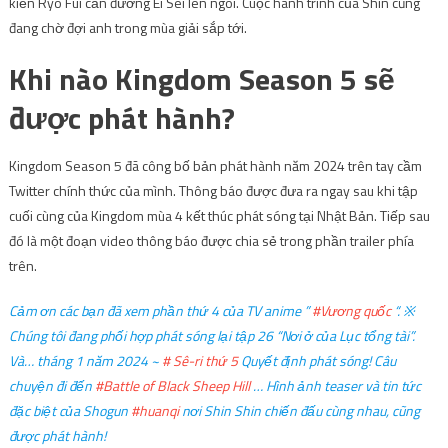
kiến ​​Ryo Fui cản đường Ei Sei lên ngôi. Cuộc hành trình của Shin cũng
đang chờ đợi anh trong mùa giải sắp tới.
Khi nào Kingdom Season 5 sẽ
được phát hành?
Kingdom Season 5 đã công bố bản phát hành năm 2024 trên tay cầm
Twitter chính thức của mình. Thông báo được đưa ra ngay sau khi tập
cuối cùng của Kingdom mùa 4 kết thúc phát sóng tại Nhật Bản. Tiếp sau
đó là một đoạn video thông báo được chia sẻ trong phần trailer phía
trên.
Cảm ơn các bạn đã xem phần thứ 4 của TV anime ”
#Vương quốc
“. ※
Chúng tôi đang phối hợp phát sóng lại tập 26 “Nơi ở của Lục tổng tài”.
Và… tháng 1 năm 2024 ~
# Sê-ri thứ 5
Quyết định phát sóng! Câu
chuyện đi đến
#Battle of Black Sheep Hill
… Hình ảnh teaser và tin tức
đặc biệt của Shogun
#huanqi
nơi Shin Shin chiến đấu cùng nhau, cũng
được phát hành!