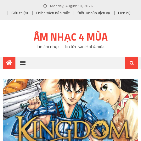
Monday, August 10, 2026
Giới thiệu
Chính sách bảo mật
Điều khoản dịch vụ
Liên hệ
ÂM NHẠC 4 MÙA
Tin âm nhạc – Tin tức sao Hot 4 mùa