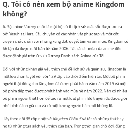
Q. Tôi có nên xem bộ anime Kingdom
không?
A. Bộ anime Vương quốc là một bộ sử thi lịch sử xuất sắc được tạo ra
bởi Yasuhisa Hara. Câu chuyện có các nhân vật phức tạp và một cốt
truyện chắc chắn với những xung đột, quyết tâm và âm mưu. Kingdom có
​​66 tập đã được xuất bản từ năm 2006. Tất cả các mùa của anime đều
được đánh giá trên 8.5 / 10 trong Danh sách Anime của Tôi.
Đối với những khán giả yêu thích chủ đề lịch sử và quân sự, Kingdom là
một lựa chọn tuyệt vời với 129 tập vào thời điểm hiện tại. Một bộ phim
người thật đóng cho Kingdom đã được phát hành vào năm 2019 và một
bộ phim tiếp theo được phát hành vào mùa hè năm 2022. Nên có nhiều
bộ phim người thật hơn để tạo ra một loạt phim. Bộ truyện đã được giới
phê bình đánh giá cao và có một lượng người hâm mộ khổng lồ.
Hãy theo dõi để cập nhật về
Kingdom Phần 5
và tất cả những thứ hay
ho từ những tựa sách yêu thích của bạn. Trong thời gian chờ đợi, đừng