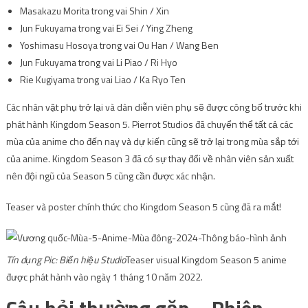
Masakazu Morita trong vai Shin / Xin
Jun Fukuyama trong vai Ei Sei / Ying Zheng
Yoshimasu Hosoya trong vai Ou Han / Wang Ben
Jun Fukuyama trong vai Li Piao / Ri Hyo
Rie Kugiyama trong vai Liao / Ka Ryo Ten
Các nhân vật phụ trở lại và dàn diễn viên phụ sẽ được công bố trước khi
phát hành Kingdom Season 5. Pierrot Studios đã chuyển thể tất cả các
mùa của anime cho đến nay và dự kiến ​​cũng sẽ trở lại trong mùa sắp tới
của anime. Kingdom Season 3 đã có sự thay đổi về nhân viên sản xuất
nên đội ngũ của Season 5 cũng cần được xác nhận.
Teaser và poster chính thức cho Kingdom Season 5 cũng đã ra mắt!
Tín dụng Pic: Biển hiệu Studio
Teaser visual Kingdom Season 5 anime
được phát hành vào ngày 1 tháng 10 năm 2022.
Câu hỏi thường gặp – Phiên