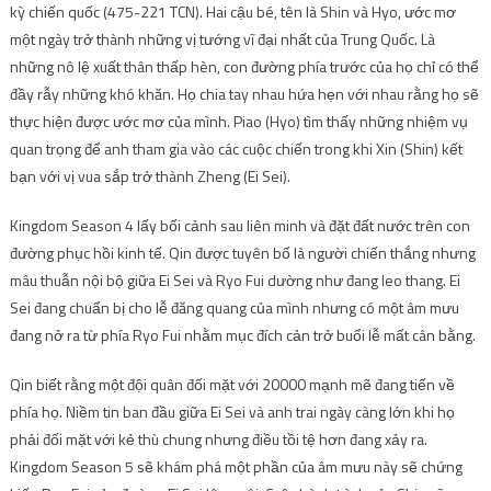
kỳ chiến quốc (475-221 TCN). Hai cậu bé, tên là Shin và Hyo, ước mơ
một ngày trở thành những vị tướng vĩ đại nhất của Trung Quốc. Là
những nô lệ xuất thân thấp hèn, con đường phía trước của họ chỉ có thể
đầy rẫy những khó khăn. Họ chia tay nhau hứa hẹn với nhau rằng họ sẽ
thực hiện được ước mơ của mình. Piao (Hyo) tìm thấy những nhiệm vụ
quan trọng để anh tham gia vào các cuộc chiến trong khi Xin (Shin) kết
bạn với vị vua sắp trở thành Zheng (Ei Sei).
Kingdom Season 4 lấy bối cảnh sau liên minh và đặt đất nước trên con
đường phục hồi kinh tế. Qin được tuyên bố là người chiến thắng nhưng
mâu thuẫn nội bộ giữa Ei Sei và Ryo Fui dường như đang leo thang. Ei
Sei đang chuẩn bị cho lễ đăng quang của mình nhưng có một âm mưu
đang nở ra từ phía Ryo Fui nhằm mục đích cản trở buổi lễ mất cân bằng.
Qin biết rằng một đội quân đối mặt với 20000 mạnh mẽ đang tiến về
phía họ. Niềm tin ban đầu giữa Ei Sei và anh trai ngày càng lớn khi họ
phải đối mặt với kẻ thù chung nhưng điều tồi tệ hơn đang xảy ra.
Kingdom Season 5 sẽ khám phá một phần của âm mưu này sẽ chứng