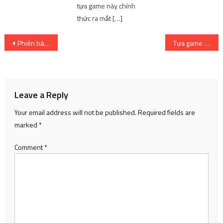
tựa game này chính
thức ra mắt […]
Post
Phiên bản giới hạn của SteelBook của anime Sound Shape được phát hành
Tựa game nhập vai 3D Smilegate sắp ra mắt phiên bản quốc tế
navigation
Leave a Reply
Your email address will not be published.
Required fields are
marked
*
Comment
*