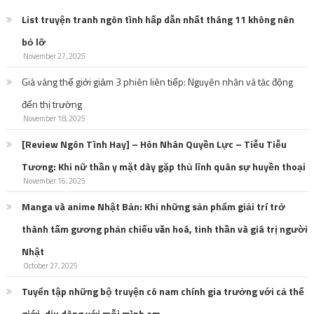
List truyện tranh ngôn tình hấp dẫn nhất tháng 11 không nên
bỏ lỡ
November 27, 2025
Giá vàng thế giới giảm 3 phiên liên tiếp: Nguyên nhân và tác động
đến thị trường
November 18, 2025
[Review Ngôn Tình Hay] – Hôn Nhân Quyền Lực – Tiễu Tiễu
Tương: Khi nữ thần y mặt dày gặp thủ lĩnh quân sự huyền thoại
November 16, 2025
Manga và anime Nhật Bản: Khi những sản phẩm giải trí trở
thành tấm gương phản chiếu văn hoá, tinh thần và giá trị người
Nhật
October 27, 2025
Tuyển tập những bộ truyện có nam chính gia trưởng với cả thế
giới, dịu dàng với mỗi mình em