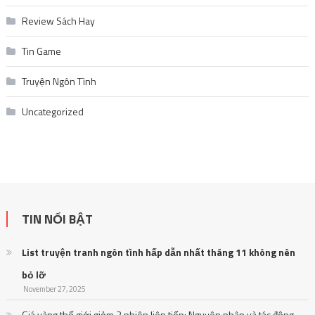
Review Sách Hay
Tin Game
Truyện Ngôn Tình
Uncategorized
TIN NỔI BẬT
List truyện tranh ngôn tình hấp dẫn nhất tháng 11 không nên
bỏ lỡ
November 27, 2025
Giá vàng thế giới giảm 3 phiên liên tiếp: Nguyên nhân và tác động