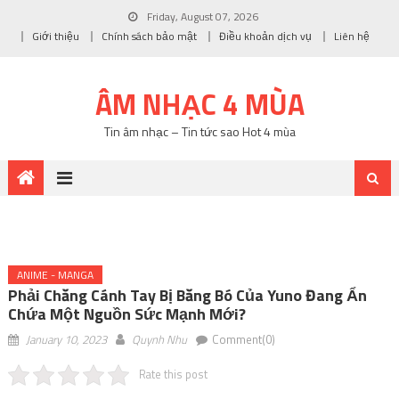
Friday, August 07, 2026
Giới thiệu
Chính sách bảo mật
Điều khoản dịch vụ
Liên hệ
ÂM NHẠC 4 MÙA
Tin âm nhạc – Tin tức sao Hot 4 mùa
ANIME - MANGA
Phải Chăng Cánh Tay Bị Băng Bó Của Yuno Đang Ẩn
Chứa Một Nguồn Sức Mạnh Mới?
January 10, 2023
Quynh Nhu
Comment(0)
Rate this post