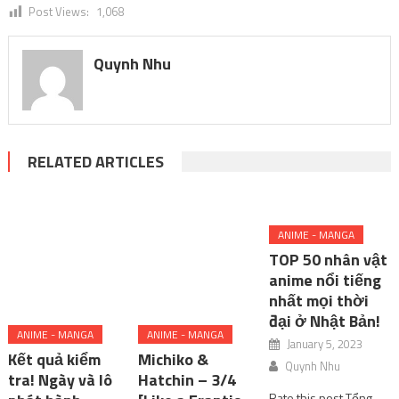
Post Views:
1,068
Quynh Nhu
RELATED ARTICLES
ANIME - MANGA
TOP 50 nhân vật
anime nổi tiếng
nhất mọi thời
đại ở Nhật Bản!
ANIME - MANGA
ANIME - MANGA
January 5, 2023
Kết quả kiểm
Michiko &
Quynh Nhu
tra! Ngày và lô
Hatchin – 3/4
Rate this post Tổng