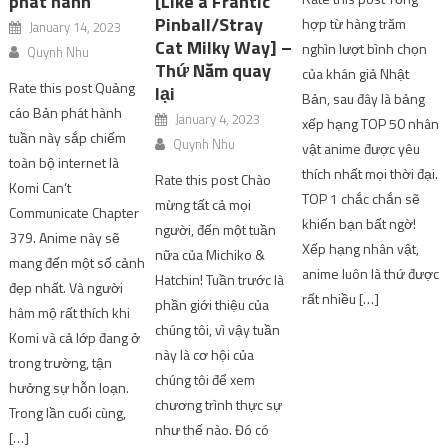
phát hành
[Like a Frantic
Pinball/Stray
hợp từ hàng trăm
January 14, 2023
Cat Milky Way] –
nghìn lượt bình chọn
Quynh Nhu
Thứ Năm quay
của khán giả Nhật
Rate this post Quảng
lại
Bản, sau đây là bảng
cáo Bản phát hành
January 4, 2023
xếp hạng TOP 50 nhân
tuần này sắp chiếm
Quynh Nhu
vật anime được yêu
toàn bộ internet là
thích nhất mọi thời đại.
Rate this post Chào
Komi Can’t
TOP 1 chắc chắn sẽ
mừng tất cả mọi
Communicate Chapter
khiến bạn bất ngờ!
người, đến một tuần
379. Anime này sẽ
Xếp hạng nhân vật,
nữa của Michiko &
mang đến một số cảnh
anime luôn là thứ được
Hatchin! Tuần trước là
đẹp nhất. Và người
rất nhiều […]
phần giới thiệu của
hâm mộ rất thích khi
chúng tôi, vì vậy tuần
Komi và cả lớp đang ở
này là cơ hội của
trong trường, tận
chúng tôi để xem
hưởng sự hỗn loạn.
chương trình thực sự
Trong lần cuối cùng,
như thế nào. Đó có
[…]