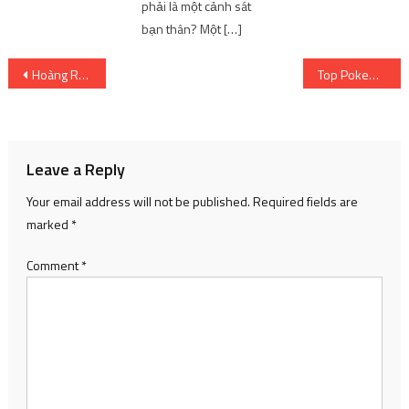
phải là một cảnh sát
bạn thân? Một […]
Post
Hoàng Rapper choáng ngợp trước cơ ngơi đồ sộ của Vũ Mạnh Cường
Top Pokemon thuộc hệ bay tốt nhất trong Pokemon GO
navigation
Leave a Reply
Your email address will not be published.
Required fields are
marked
*
Comment
*