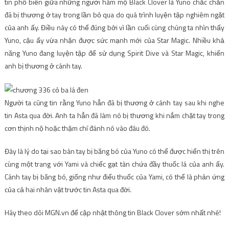
tin phổ biến giữa những người hâm mộ Black Clover là Yuno chắc chắn
đã bị thương ở tay trong lần bỏ qua do quá trình luyện tập nghiêm ngặt
của anh ấy. Điều này có thể đúng bởi vì lần cuối cùng chúng ta nhìn thấy
Yuno, cậu ấy vừa nhận được sức mạnh mới của Star Magic. Nhiều khả
năng Yuno đang luyện tập để sử dụng Spirit Dive và Star Magic, khiến
anh bị thương ở cánh tay.
Người ta cũng tin rằng Yuno hẳn đã bị thương ở cánh tay sau khi nghe
tin Asta qua đời. Anh ta hẳn đã làm nó bị thương khi nắm chặt tay trong
cơn thịnh nộ hoặc thậm chí đánh nó vào đâu đó.
Đây là lý do tại sao bàn tay bị băng bó của Yuno có thể được hiển thị trên
cùng một trang với Yami và chiếc gạt tàn chứa đầy thuốc lá của anh ấy.
Cánh tay bị băng bó, giống như điếu thuốc của Yami, có thể là phản ứng
của cả hai nhân vật trước tin Asta qua đời.
Hãy theo dõi MGN.vn để cập nhật thông tin Black Clover sớm nhất nhé!