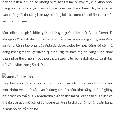
này có nghĩa là Yuno sẽ không bị thương ở tay. Vì vậy tay của Yuno phải
băng bó do một chuyện xảy ra trước hoặc sau trận chiến. Đây là lý do tại
sao chúng tôi tin rằng bàn tay bị băng bó của Yuno có thể ẩn chứa một
sức mạnh bí mật.
Một niềm tin phổ biến giữa những người hâm mộ Black Clover là
Mangaka Yuki Tabata có thể đang cố gắng vẽ ra sự song song giữa Asta
và Yuno. Cánh tay phải của Asta đã được Liebe ký hợp đồng để có khả
năng kháng ma thuật xuyên qua nó. Người hâm mộ tin rằng Yuno chắc
chắn phải thực hiện một thỏa thuận tương tự với Sylph để có cánh tay
trái vĩnh viễn trong Spirit Dive.
Đây thực sự có thể là một buff lớn và có thể là lý do tại sao Yuno hạ gục
một nhóm yêu quái cấp cao ở dạng cơ bản. Một khả năng khác là giống
như cách cơ thể của Mereoleona biến thành mana, cánh tay của Yuno có
thể đã trải qua một cái gì đó tương tự. Anh ta chắc chắn phải quấn băng
quanh nó để cố định nó.