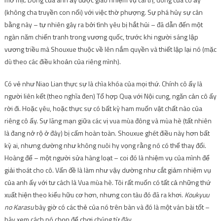
(không cha truyền con nối) với việc thờ phượng. Sự phá hủy sự cân
bằng này – tự nhiên gây ra bởi tình yêu bị hắt hủi – đã dẫn đến một
ngàn năm chiến tranh trong vương quốc, trước khi người sáng lập
vương triều mà Shouxue thuộc về lên nắm quyền và thiết lập lại nó (mặc
dù theo các điều khoản của riêng mình).
Có vẻ như Niao Lian thực sự là chìa khóa của mọi thứ. Chính cô ấy là
người liên kết (theo nghĩa đen) Tổ hợp Quạ với Nội cung, ngăn cản cô ấy
rời đi. Hoặc yêu, hoặc thực sự có bất kỳ ham muốn vật chất nào của
riêng cô ấy. Sự lãng mạn giữa các vị vua mùa đông và mùa hè (tất nhiên
là đang nở rộ ở đây) bị cấm hoàn toàn. Shouxue ghét điều này hơn bất
kỳ ai, nhưng dường như không nuôi hy vọng rằng nó có thể thay đổi.
Hoàng đế – một người sửa hàng loạt – coi đó là nhiệm vụ của mình để
giải thoát cho cô. Vấn đề là làm như vậy dường như cắt giảm nhiệm vụ
của anh ấy với tư cách là Vua mùa hè. Tôi rất muốn có tất cả những thứ
xuất hiện theo kiểu hữu cơ hơn, nhưng con tàu đó đã ra khơi.
Koukyuu
no Karasu
bây giờ có các thẻ của nó trên bàn và đó là một ván bài tốt –
hãy xem cách nó chọn để chơi chúng từ đây.