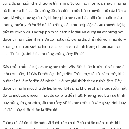
cũng đang muốn che chương trình này. Nó còn lâu mới hoàn hảo, nhưng
nó thực sự thú vị. Tôi không đề cập đến nhiều bản chuyển thể của LN (rõ
ràng là vậy) nhưng cái này không phù hợp với hầu hết các khuôn mẫu
thông thường. Điều đó nói lên rằng, cấu trúc nhịp độ và câu chuyện kỳ ​​lạ
đến mức khó xử. Các tập phim có cách bắt đầu và dừng lại ở những nơi
dường như ngẫu nhiên. Và có một chất lượng địa chấn đối với nhịp độ –
không có nhiều sự thể hiện của cốt truyện chính trong nhiều tuần, và
sau đó là một tình tiết khi căng thẳng tăng lên đủ.
Đây chắc chắn là một trường hợp như vậy. Nếu tuần trước có vẻ như là
một cơn bão, thì đây là một đợt thủy triều. Trên thực tế, tôi cảm thấy khá
buồn vì nó là một tiền đề rất thú vị được giải thích theo nghĩa đen. Đây
dường như là một chủ đề lặp lại với LN và nó không phải là cách tốt nhất
để kể một câu chuyện (mặc dù có lẽ là dễ nhất). Nhưng nếu bạn sẽ trình
bày bằng lời giải thích, tôi cho rằng sẽ tốt hơn nếu nó
thú vị
sự trình bày,
và điều này chắc chắn là điều đó.
Chúng tôi đã tìm thấy một cái đuôi trên cơ thể của bí ẩn tuần trước khi