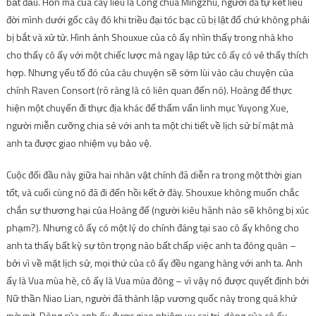
bắt đầu. Hồn ma của cây liễu là Công chúa Mingzhu, người đã tự kết liễu
đời mình dưới gốc cây đó khi triều đại tóc bạc cũ bị lật đổ chứ không phải
bị bắt và xử tử. Hình ảnh Shouxue của cô ấy nhìn thấy trong nhà kho
cho thấy cô ấy với một chiếc lược mà ngay lập tức cô ấy có vẻ thấy thích
hợp. Nhưng yếu tố đó của câu chuyện sẽ sớm lùi vào câu chuyện của
chính Raven Consort (rõ ràng là có liên quan đến nó). Hoàng đế thực
hiện một chuyến đi thực địa khác để thẩm vấn linh mục Yuyong Xue,
người miễn cưỡng chia sẻ với anh ta một chi tiết về lịch sử bí mật mà
anh ta được giao nhiệm vụ bảo vệ.
Cuộc đối đầu này giữa hai nhân vật chính đã diễn ra trong một thời gian
tốt, và cuối cùng nó đã đi đến hồi kết ở đây. Shouxue không muốn chắc
chắn sự thương hại của Hoàng đế (người kiêu hãnh nào sẽ không bị xúc
phạm?). Nhưng cô ấy có một lý do chính đáng tại sao cô ấy không cho
anh ta thấy bất kỳ sự tôn trọng nào bất chấp việc anh ta đóng quân –
bởi vì về mặt lịch sử, mọi thứ của cô ấy đều ngang hàng với anh ta. Anh
ấy là Vua mùa hè, cô ấy là Vua mùa đông – vì vậy nó được quyết định bởi
Nữ thần Niao Lian, người đã thành lập vương quốc này trong quá khứ
mờ mịt. Dòng của anh ấy được giao nhiệm vụ cai trị, dòng của cô ấy