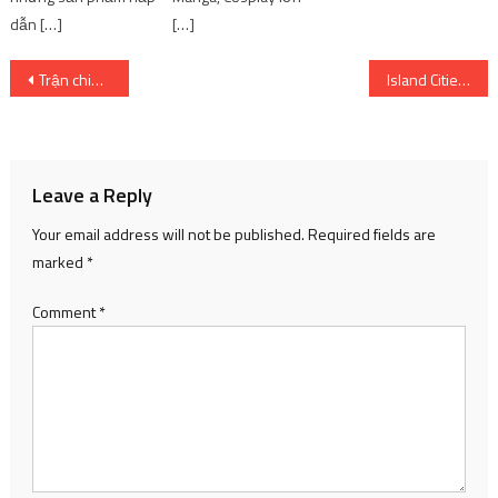
dẫn […]
[…]
Post
Trận chiến cuối cùng chống lại băng đảng thế giới! Ngày và lô phát hành
Island Cities – Ghép hình Xây dựng hòn đảo thiên đường
navigation
Leave a Reply
Your email address will not be published.
Required fields are
marked
*
Comment
*