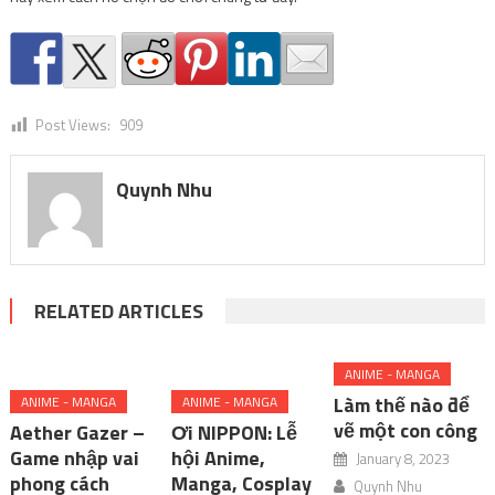
Post Views:
909
Quynh Nhu
RELATED ARTICLES
ANIME - MANGA
Làm thế nào để
ANIME - MANGA
ANIME - MANGA
vẽ một con công
Aether Gazer –
Ơi NIPPON: Lễ
Game nhập vai
hội Anime,
January 8, 2023
phong cách
Manga, Cosplay
Quynh Nhu