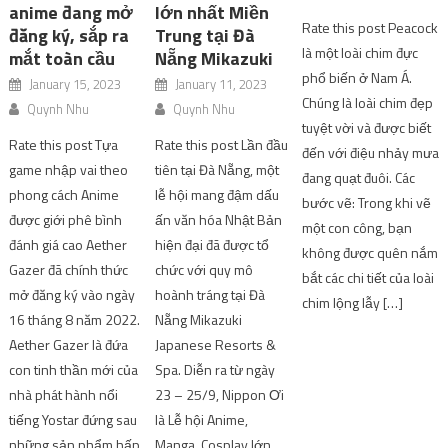
anime đang mở
lớn nhất Miền
Rate this post Peacock
đăng ký, sắp ra
Trung tại Đà
là một loài chim đực
mắt toàn cầu
Nẵng Mikazuki
phổ biến ở Nam Á.
January 15, 2023
January 11, 2023
Chúng là loài chim đẹp
Quynh Nhu
Quynh Nhu
tuyệt vời và được biết
Rate this post Tựa
Rate this post Lần đầu
đến với điệu nhảy mưa
game nhập vai theo
tiên tại Đà Nẵng, một
đang quạt đuôi. Các
phong cách Anime
lễ hội mang đậm dấu
bước vẽ: Trong khi vẽ
được giới phê bình
ấn văn hóa Nhật Bản
một con công, bạn
đánh giá cao Aether
hiện đại đã được tổ
không được quên nắm
Gazer đã chính thức
chức với quy mô
bắt các chi tiết của loài
mở đăng ký vào ngày
hoành tráng tại Đà
chim lộng lẫy […]
16 tháng 8 năm 2022.
Nẵng Mikazuki
Aether Gazer là đứa
Japanese Resorts &
con tinh thần mới của
Spa. Diễn ra từ ngày
nhà phát hành nổi
23 – 25/9, Nippon Ơi
tiếng Yostar đứng sau
là Lễ hội Anime,
những sản phẩm hấp
Manga, Cosplay lớn