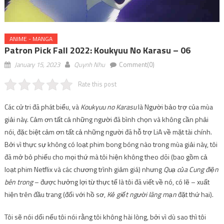
ANIME - MANGA
Patron Pick Fall 2022: Koukyuu No Karasu – 06
January 15, 2023
Quynh Nhu
Comment(0)
Rate this post
Các cử tri đã phát biểu, và
Koukyuu no Karasu
là Người bảo trợ của mùa
giải này. Cảm ơn tất cả những người đã bình chọn và không cần phải
nói, đặc biệt cảm ơn tất cả những người đã hỗ trợ LiA về mặt tài chính.
Bởi vì thực sự không có loạt phim bong bóng nào trong mùa giải này, tôi
đã mở bỏ phiếu cho mọi thứ mà tôi hiện không theo dõi (bao gồm cả
loạt phim Netflix và các chương trình giảm giá) nhưng
Quạ của Cung điện
bên trong
– được hưởng lợi từ thực tế là tôi đã viết về nó, có lẽ – xuất
hiện trên đầu trang (đối với hồ sơ,
Kẻ giết người lãng mạn
đặt thứ hai).
Tôi sẽ nói dối nếu tôi nói rằng tôi không hài lòng, bởi vì dù sao thì tôi