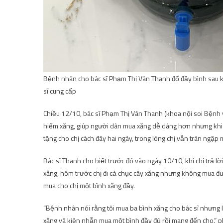
Bệnh nhân cho bác sĩ Phạm Thị Vân Thanh đổ đầy bình sau khi
sĩ cung cấp
Chiều 12/10, bác sĩ Phạm Thị Vân Thanh (khoa nội soi Bệnh 
hiếm xăng, giúp người dân mua xăng dễ dàng hơn nhưng khi
tặng cho chị cách đây hai ngày, trong lòng chị vẫn tràn ngập 
Bác sĩ Thanh cho biết trước đó vào ngày 10/10, khi chị trả lờ
xăng, hôm trước chị đi cả chục cây xăng nhưng không mua đ
mua cho chị một bình xăng đầy.
“Bệnh nhân nói rằng tôi mua ba bình xăng cho bác sĩ nhưng 
xăng và kiên nhẫn mua một bình đầy đủ rồi mang đến cho.” phò