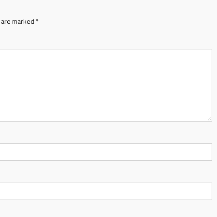
s are marked
*