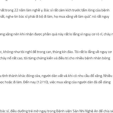
nhất trong 22 năm làm nghề y. Bác sĩ rất cảm kích trước tấm lòng của bệnh
ất, nghe tin bác sĩ phải đi bộ đi làm, họ mua xăng về làm quà”. nó rất nguy
g xăng nên khi nhận được phần quà này rất lo lắng vì nguy cơ rò rỉ, cháy 
 không như tôi nghĩ để trong can, thùng kín đáo. Tôi rất lo lắng về nguy cơ
háy nổ rất cao, tôi từng chứng kiến ​​và điều trị cho nhiều bệnh nhân bỏng
 tỉnh thành khác đóng cửa, người dân vất vả khi có nhu cầu đổ xăng. Nhiều
i học hoặc đi làm. Đến nay (12/10), việc mua xăng của người dân đã dễ dàng
bác sĩ, điều dưỡng trẻ mở ngay trong Bệnh viện Sản Nhi Nghệ An để chia s