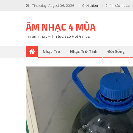
Thursday, August 06, 2026
Giới thiệu
Chính sách bảo 
ÂM NHẠC 4 MÙA
Tin âm nhạc – Tin tức sao Hot 4 mùa
Nhạc Trẻ
Nhạc Trữ Tình
Đời Sống