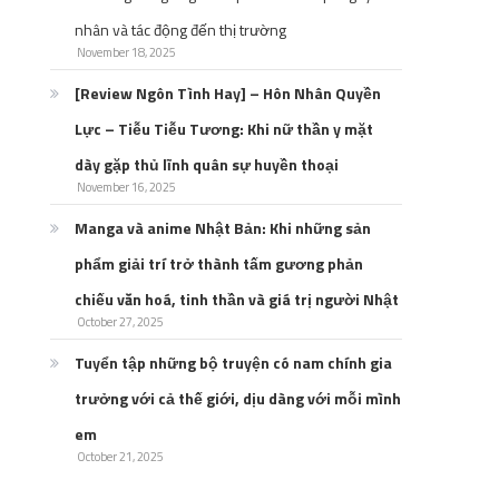
nhân và tác động đến thị trường
November 18, 2025
[Review Ngôn Tình Hay] – Hôn Nhân Quyền
Lực – Tiễu Tiễu Tương: Khi nữ thần y mặt
dày gặp thủ lĩnh quân sự huyền thoại
November 16, 2025
Manga và anime Nhật Bản: Khi những sản
phẩm giải trí trở thành tấm gương phản
chiếu văn hoá, tinh thần và giá trị người Nhật
October 27, 2025
Tuyển tập những bộ truyện có nam chính gia
trưởng với cả thế giới, dịu dàng với mỗi mình
em
October 21, 2025