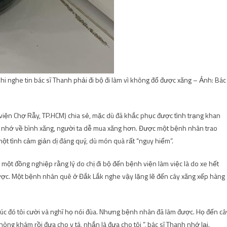
 nghe tin bác sĩ Thanh phải đi bộ đi làm vì không đổ được xăng – Ảnh: Bác
viện Chợ Rẫy, TP.HCM) chia sẻ, mặc dù đã khắc phục được tình trạng khan
 nhớ về bình xăng, người ta dễ mua xăng hơn. Được một bệnh nhân trao
một tình cảm giản dị đáng quý, dù món quà rất “nguy hiểm”.
i một đồng nghiệp rằng lý do chị đi bộ đến bệnh viện làm việc là do xe hết
ược. Một bệnh nhân quê ở Đắk Lắk nghe vậy lặng lẽ đến cây xăng xếp hàng
lúc đó tôi cười và nghĩ họ nói đùa. Nhưng bệnh nhân đã làm được. Họ đến câ
ng khám rồi đưa cho y tá, nhắn là đưa cho tôi ”, bác sĩ Thanh nhớ lại.