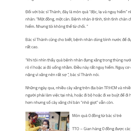
Đối với bác sĩ Thành, đây là món quà “độc, lạ và nguy hiểm” 
nhân: “Một đồng, một cân. Bệnh nhân ở tỉnh, tính tình chân ch
hiểm. Nhưng tôi không thể từ chối. “
Bác sĩ Thành cũng cho biết, bệnh nhân dùng bình nước để đựn
rất cao.
“Khi tôi nhìn thấy quà bệnh nhân đựng xăng trong thùng nước,
rò rỉ hoặc ai đó uống nhầm. Điều này rất nguy hiểm. Nguy cơ c
nặng vì xăng nên rất sợ ”, bác sĩ Thành nói.
Những ngày qua, nhiều cây xăng trên địa bàn TP.HCM và nhiều
người phải làm việc tại nhà, hoặc đi bộ hoặc đi xe buýt để đ
hơn nhưng số cây xăng chỉ bán “nhỏ giọt” vẫn còn.
Món quà 0 đồng từ bác sĩ trẻ
TTO – Gian hàng 0 đồng được các 