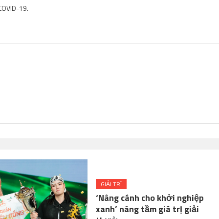
 COVID-19.
GIẢI TRÍ
‘Nâng cánh cho khởi nghiệp
xanh’ nâng tầm giá trị giải