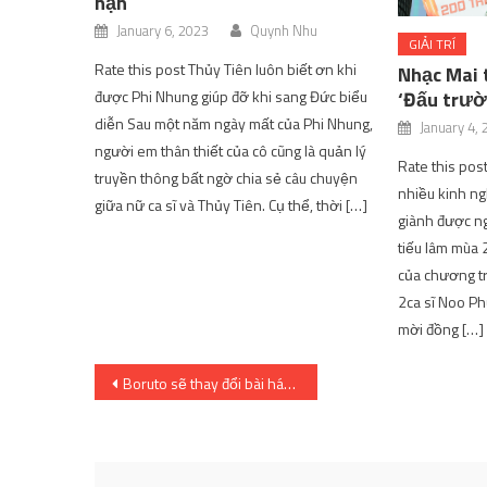
nạn
January 6, 2023
Quynh Nhu
GIẢI TRÍ
Rate this post Thủy Tiên luôn biết ơn khi
Nhạc Mai 
được Phi Nhung giúp đỡ khi sang Đức biểu
‘Đấu trườ
diễn Sau một năm ngày mất của Phi Nhung,
January 4,
người em thân thiết của cô cũng là quản lý
Rate this post
truyền thông bất ngờ chia sẻ câu chuyện
nhiều kinh ng
giữa nữ ca sĩ và Thủy Tiên. Cụ thể, thời […]
giành được ng
tiếu lâm mùa 
của chương tr
2ca sĩ Noo Ph
mời đồng […]
Post
Boruto sẽ thay đổi bài hát kết thúc vào tháng 10 sắp tới này! | SharingFunVN
navigation