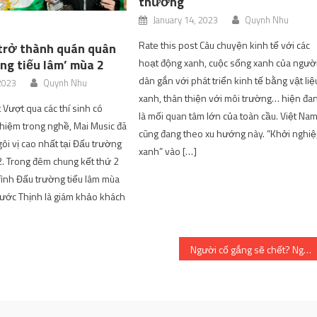
thưởng
January 14, 2023
Quynh Nhu
Rate this post Câu chuyện kinh tế với các
trở thành quán quân
hoạt động xanh, cuộc sống xanh của ngườ
ng tiếu lâm’ mùa 2
dân gắn với phát triển kinh tế bằng vật liệ
 2023
Quynh Nhu
xanh, thân thiện với môi trường… hiện đa
 Vượt qua các thí sinh có
là mối quan tâm lớn của toàn cầu. Việt Na
hiệm trong nghề, Mai Music đã
cũng đang theo xu hướng này. “Khởi nghi
ôi vị cao nhất tại Đấu trường
xanh” vào […]
2. Trong đêm chung kết thứ 2
ình Đấu trường tiếu lâm mùa
ước Thịnh là giám khảo khách
Người cố gắng sẽ chết? Ngày và lô phát hành