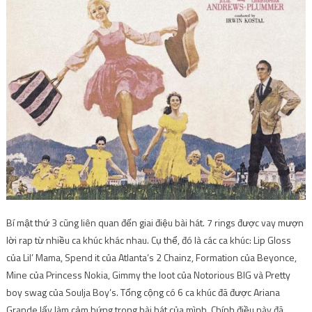
Bí mật thứ 3 cũng liên quan đến giai điệu bài hát. 7 rings được vay mượn
lời rap từ nhiều ca khúc khác nhau. Cụ thể, đó là các ca khúc: Lip Gloss
của Lil’ Mama, Spend it của Atlanta’s 2 Chainz, Formation của Beyonce,
Mine của Princess Nokia, Gimmy the loot của Notorious BIG và Pretty
boy swag của Soulja Boy’s. Tổng cộng có 6 ca khúc đã được Ariana
Grande lấy làm cảm hứng trong bài hát của mình. Chính điều này đã