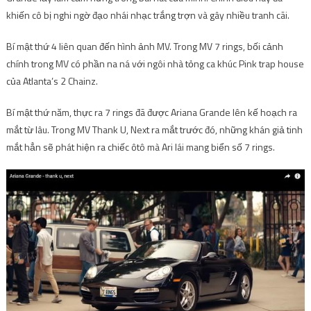
khiến cô bị nghi ngờ đạo nhái nhạc trắng trợn và gây nhiều tranh cãi.
Bí mật thứ 4 liên quan đến hình ảnh MV. Trong MV 7 rings, bối cảnh
chính trong MV có phần na ná với ngôi nhà tỏng ca khúc Pink trap house
của Atlanta’s 2 Chainz.
Bí mật thứ năm, thực ra 7 rings đã được Ariana Grande lên kế hoạch ra
mắt từ lâu. Trong MV Thank U, Next ra mắt trước đó, những khán giả tinh
mắt hẳn sẽ phát hiện ra chiếc ôtô mà Ari lái mang biển số 7 rings.