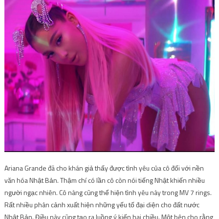
Ariana Grande đã cho khán giả thấy được tình yêu của cô đối với nền
văn hóa Nhật Bản. Thậm chí có lần cô còn nói tiếng Nhật khiến nhiều
người ngạc nhiên. Cô nàng cũng thể hiện tình yêu này trong MV 7 rings.
Rất nhiều phân cảnh xuất hiện những yếu tố đại diện cho đất nước
Nhật Bản. Điều này cũng tạo ra luồng ý kiến hai chiều. Một bên cho rằng