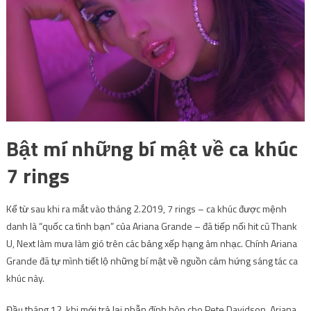
Bật mí những bí mật về ca khúc
7 rings
Kể từ sau khi ra mắt vào tháng 2.2019, 7 rings – ca khúc được mệnh
danh là “quốc ca tình bạn” của Ariana Grande – đã tiếp nối hit cũ Thank
U, Next làm mưa làm gió trên các bảng xếp hạng âm nhạc. Chính Ariana
Grande đã tự mình tiết lộ những bí mật về nguồn cảm hứng sáng tác ca
khúc này.
Đầu tháng 12, khi mới trả lại nhẫn đính hôn cho Pete Davidson, Ariana