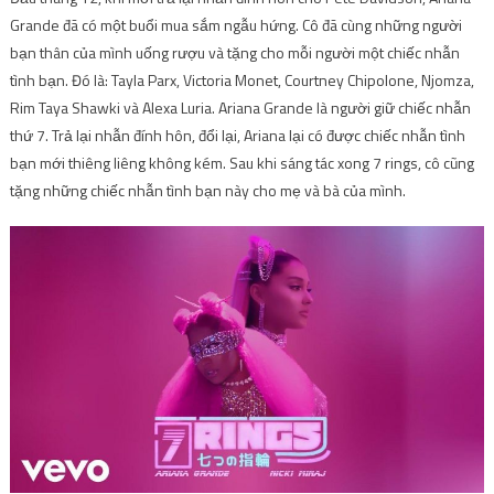
Grande đã có một buổi mua sắm ngẫu hứng. Cô đã cùng những người
bạn thân của mình uống rượu và tặng cho mỗi người một chiếc nhẫn
tình bạn. Đó là: Tayla Parx, Victoria Monet, Courtney Chipolone, Njomza,
Rim Taya Shawki và Alexa Luria. Ariana Grande là người giữ chiếc nhẫn
thứ 7. Trả lại nhẫn đính hôn, đổi lại, Ariana lại có được chiếc nhẫn tình
bạn mới thiêng liêng không kém. Sau khi sáng tác xong 7 rings, cô cũng
tặng những chiếc nhẫn tình bạn này cho mẹ và bà của mình.