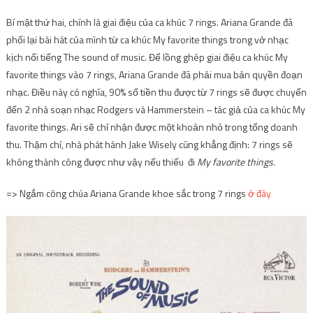
Bí mật thứ hai, chính là giai điệu của ca khúc 7 rings. Ariana Grande đã
phối lại bài hát của mình từ ca khúc My favorite things trong vở nhạc
kịch nổi tiếng The sound of music. Để lồng ghép giai điệu ca khúc My
favorite things vào 7 rings, Ariana Grande đã phải mua bản quyền đoạn
nhạc. Điều này có nghĩa, 90% số tiền thu được từ 7 rings sẽ được chuyển
đến 2 nhà soạn nhạc Rodgers và Hammerstein – tác giả của ca khúc My
favorite things. Ari sẽ chỉ nhận được một khoản nhỏ trong tổng doanh
thu. Thậm chí, nhà phát hành Jake Wisely cũng khẳng định: 7 rings sẽ
không thành công được như vậy nếu thiếu đi
My favorite things.
=> Ngắm công chúa Ariana Grande khoe sắc trong 7 rings
ở đây