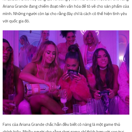
Ariana Grande đang chiếm đoạt nền văn hóa để tô vẽ cho sản phẩm của
mình. Những người còn lại cho rằng đây chỉ là cách cô thể hiện tình yêu
với quốc gia đó.
Fans của Ariana Grande chắc hẳn đều biết cô nàng là một game thủ
chính hiệu. Nhiều người cho rằng chơi game chỉ thích hợp với con trai