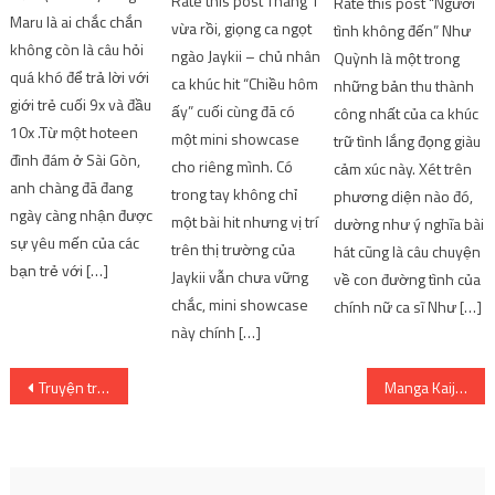
Rate this post Tháng 1
Rate this post “Người
Maru là ai chắc chắn
vừa rồi, giọng ca ngọt
tình không đến” Như
không còn là câu hỏi
ngào Jaykii – chủ nhân
Quỳnh là một trong
quá khó để trả lời với
ca khúc hit “Chiều hôm
những bản thu thành
giới trẻ cuối 9x và đầu
ấy” cuối cùng đã có
công nhất của ca khúc
10x .Từ một hoteen
một mini showcase
trữ tình lắng đọng giàu
đình đám ở Sài Gòn,
cho riêng mình. Có
cảm xúc này. Xét trên
anh chàng đã đang
trong tay không chỉ
phương diện nào đó,
ngày càng nhận được
một bài hit nhưng vị trí
dường như ý nghĩa bài
sự yêu mến của các
trên thị trường của
hát cũng là câu chuyện
bạn trẻ với […]
Jaykii vẫn chưa vững
về con đường tình của
chắc, mini showcase
chính nữ ca sĩ Như […]
này chính […]
Post
Truyện tranh – Truyện tranh Nhật Bản và Truyện tranh Mỹ
Manga Kaiju No.8 – Chuyển thể anime Monster No.8
navigation