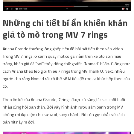
Những chi tiết bí ẩn khiến khán
giả tò mò trong MV 7 rings
Ariana Grande thường lồng ghép tiêu đề bài hát tiếp theo vào video.
Trong MV 7 rings, ở cảnh quay một cô gái nằm trên xe oto sơn màu
trắng, khán giả đã “soi” thấy dòng chữ graffiti “Nomad” bí ẩn. Giống như
cách Ariana khéo léo giới thiệu 7 rings trong MV Thank U, Next, nhiều
người cho rằng Nomad rất có thể sẽ là tiêu đề cho ca khúc tiếp theo của
cô.
Theo lời kể của Ariana Grande, 7 rings được cô sáng tác sau một buổi
nhậu cùng hội bạn thân. Bởi vậy hình ảnh rượu sâm panh trong MV
không chỉ đại diện cho sự xa xỉ, sang chảnh. Nó còn gợi nhắc về cách
bản hit này ra đời.