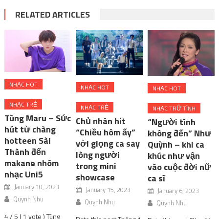
RELATED ARTICLES
NHẠC HOT
NHẠC HOT
NHẠC HOT
NHẠC TRẺ
NHẠC TRẺ
NHẠC TRỮ TÌNH
Tùng Maru – Sức
Chủ nhân hit
“Người tình
hút từ chàng
“Chiều hôm ấy”
không đến” Như
hotteen Sài
với giọng ca say
Quỳnh – khi ca
Thành đến
lòng người
khúc như vận
makane nhóm
trong mini
vào cuộc đời nữ
nhạc Uni5
showcase
ca sĩ
January 10, 2023
January 15, 2023
January 6, 2023
Quynh Nhu
Quynh Nhu
Quynh Nhu
4 / 5 ( 1 vote ) Tùng