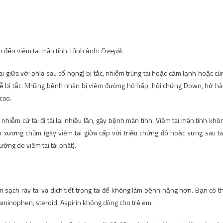
 đến viêm tai mãn tính. Hình ảnh:
Freepik.
tai giữa với phía sau cổ họng) bị tắc, nhiễm trùng tai hoặc cảm lạnh hoặc cú
 dễ bị tắc. Những bệnh nhân bị viêm đường hô hấp, hội chứng Down, hở h
cao.
nhiễm cứ tái đi tái lại nhiều lần, gây bệnh mãn tính. Viêm tai mãn tính khô
 xương chũm (gây viêm tai giữa cấp với triệu chứng đỏ hoặc sưng sau tai
ường do viêm tai tái phát).
 sạch ráy tai và dịch tiết trong tai để không làm bệnh nặng hơn. Bạn có t
aminophen, steroid. Aspirin không dùng cho trẻ em.