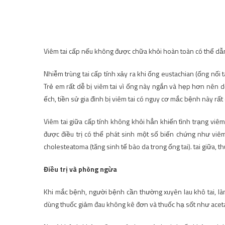
Viêm tai cấp nếu không được chữa khỏi hoàn toàn có thể dẫn
Nhiễm trùng tai cấp tính xảy ra khi ống eustachian (ống nối 
Trẻ em rất dễ bị viêm tai vì ống này ngắn và hẹp hơn nên
ếch, tiền sử gia đình bị viêm tai có nguy cơ mắc bệnh này rất 
Viêm tai giữa cấp tính không khỏi hẳn khiến tình trạng viêm 
được điều trị có thể phát sinh một số biến chứng như viêm
cholesteatoma (tăng sinh tế bào da trong ống tai). tai giữa, th
Điều trị và phòng ngừa
Khi mắc bệnh, người bệnh cần thường xuyên lau khô tai, làm
dùng thuốc giảm đau không kê đơn và thuốc hạ sốt như acet