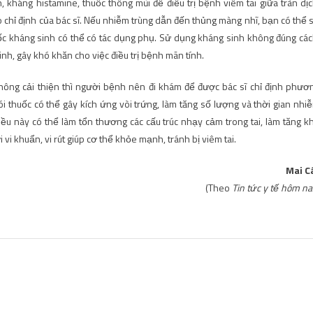
kháng histamine, thuốc thông mũi để điều trị bệnh viêm tai giữa tràn dịc
o chỉ định của bác sĩ. Nếu nhiễm trùng dẫn đến thủng màng nhĩ, bạn có thể 
uốc kháng sinh có thể có tác dụng phụ. Sử dụng kháng sinh không đúng các
sinh, gây khó khăn cho việc điều trị bệnh mãn tính.
hông cải thiện thì người bệnh nên đi khám để được bác sĩ chỉ định phươ
i thuốc có thể gây kích ứng vòi trứng, làm tăng số lượng và thời gian nhi
iều này có thể làm tổn thương các cấu trúc nhạy cảm trong tai, làm tăng k
 vi khuẩn, vi rút giúp cơ thể khỏe mạnh, tránh bị viêm tai.
Mai C
(Theo
Tin tức y tế hôm na