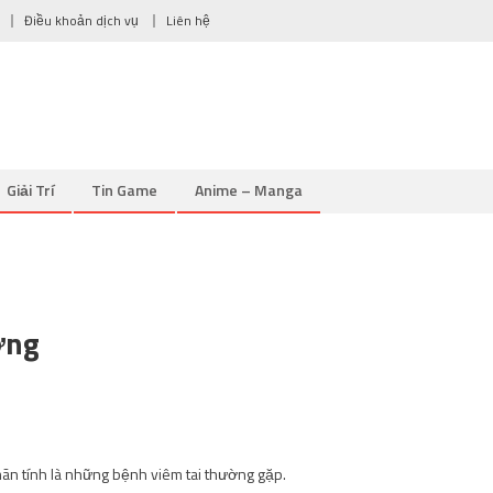
Điều khoản dịch vụ
Liên hệ
Giải Trí
Tin Game
Anime – Manga
ờng
a mãn tính là những bệnh viêm tai thường gặp.