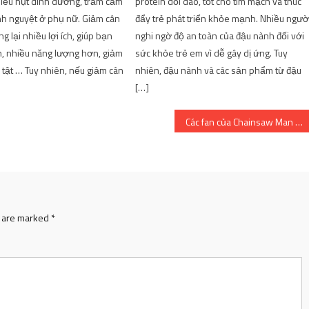
hiếu hụt dinh dưỡng, trầm cảm
protein dồi dào, tốt cho tim mạch và thúc
inh nguyệt ở phụ nữ. Giảm cân
đẩy trẻ phát triển khỏe mạnh. Nhiều ngườ
 lại nhiều lợi ích, giúp bạn
nghi ngờ độ an toàn của đậu nành đối với
, nhiều năng lượng hơn, giảm
sức khỏe trẻ em vì dễ gây dị ứng. Tuy
tật … Tuy nhiên, nếu giảm cân
nhiên, đậu nành và các sản phẩm từ đậu
[…]
Các fan của Chainsaw Man phàn nàn vì thiết kế anime Makima quá ‘phẳng’ so với nguyên tác manga!
s are marked
*