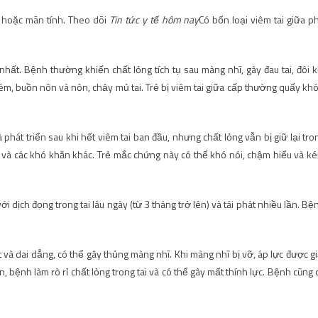
h hoặc mãn tính. Theo dõi
Tin tức y tế hôm nay
Có bốn loại viêm tai giữa p
nhất. Bệnh thường khiến chất lỏng tích tụ sau màng nhĩ, gây đau tai, đôi k
m, buồn nôn và nôn, chảy mủ tai. Trẻ bị viêm tai giữa cấp thường quấy khó
hát triển sau khi hết viêm tai ban đầu, nhưng chất lỏng vẫn bị giữ lại tro
ác và các khó khăn khác. Trẻ mắc chứng này có thể khó nói, chậm hiểu và k
i dịch đọng trong tai lâu ngày (từ 3 tháng trở lên) và tái phát nhiều lần. Bệ
 và dai dẳng, có thể gây thủng màng nhĩ. Khi màng nhĩ bị vỡ, áp lực được gi
bệnh làm rò rỉ chất lỏng trong tai và có thể gây mất thính lực. Bệnh cũng 