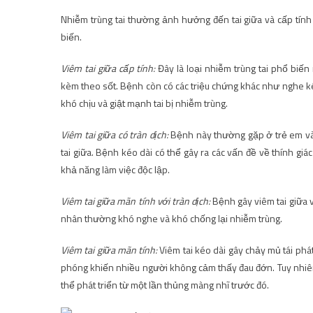
Nhiễm trùng tai thường ảnh hưởng đến tai giữa và cấp tín
biến.
Viêm tai giữa cấp tính:
Đây là loại nhiễm trùng tai phổ biến 
kèm theo sốt. Bệnh còn có các triệu chứng khác như nghe ké
khó chịu và giật mạnh tai bị nhiễm trùng.
Viêm tai giữa có tràn dịch:
Bệnh này thường gặp ở trẻ em và p
tai giữa. Bệnh kéo dài có thể gây ra các vấn đề về thính gi
khả năng làm việc độc lập.
Viêm tai giữa mãn tính với tràn dịch:
Bệnh gây viêm tai giữa vớ
nhân thường khó nghe và khó chống lại nhiễm trùng.
Viêm tai giữa mãn tính:
Viêm tai kéo dài gây chảy mủ tái phát
phóng khiến nhiều người không cảm thấy đau đớn. Tuy nhiên, 
thể phát triển từ một lần thủng màng nhĩ trước đó.