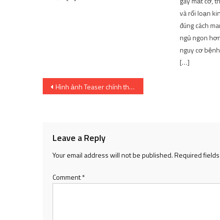
gây mất cơ, t
và rối loạn k
đúng cách mang
ngủ ngon hơn
nguy cơ bệnh 
[…]
Post
Hình ảnh Teaser chính thức của Anime Ragna Crimson đã được tiết lộ! Anime được lên kế hoạch vào năm 2023 với Animation Studio SILVER LINK
navigation
Leave a Reply
Your email address will not be published.
Required field
Comment
*