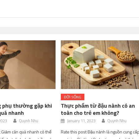
ĐỜI SỐNG
g phụ thường gặp khi
Thực phẩm từ đậu nành có an
quá nhanh
toàn cho trẻ em không?
 2023
Quynh Nhu
January 11, 2023
Quynh Nhu
t Giảm cân quá nhanh có thể
Rate this post Đậu nành là nguồn cung cấ