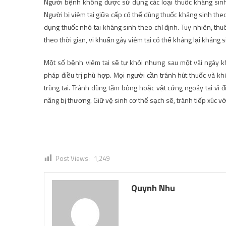
Người bệnh không được sử dụng các loại thuốc kháng sinh, 
Người bị viêm tai giữa cấp có thể dùng thuốc kháng sinh the
dụng thuốc nhỏ tai kháng sinh theo chỉ định. Tuy nhiên, th
theo thời gian, vi khuẩn gây viêm tai có thể kháng lại kháng 
Một số bệnh viêm tai sẽ tự khỏi nhưng sau một vài ngày k
pháp điều trị phù hợp. Mọi người cần tránh hút thuốc và khó
trùng tai. Tránh dùng tăm bông hoặc vật cứng ngoáy tai vì đ
năng bị thương. Giữ vệ sinh cơ thể sạch sẽ, tránh tiếp xúc với
Post Views:
1,249
Quynh Nhu