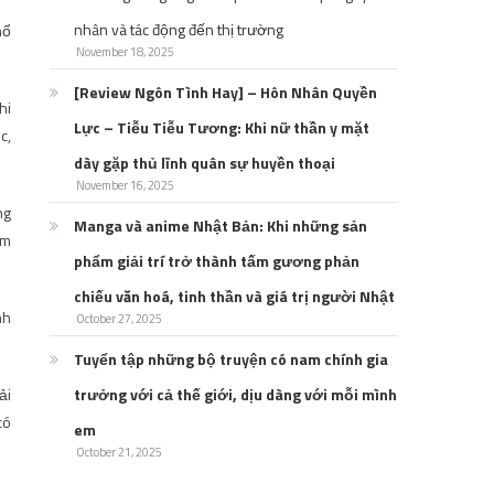
nhân và tác động đến thị trường
hổ
November 18, 2025
[Review Ngôn Tình Hay] – Hôn Nhân Quyền
hi
Lực – Tiễu Tiễu Tương: Khi nữ thần y mặt
c,
dày gặp thủ lĩnh quân sự huyền thoại
November 16, 2025
ng
Manga và anime Nhật Bản: Khi những sản
ém
phẩm giải trí trở thành tấm gương phản
chiếu văn hoá, tinh thần và giá trị người Nhật
nh
October 27, 2025
Tuyển tập những bộ truyện có nam chính gia
ải
trưởng với cả thế giới, dịu dàng với mỗi mình
có
em
October 21, 2025