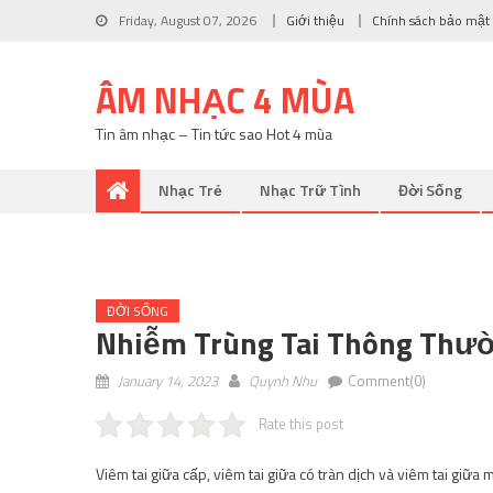
Friday, August 07, 2026
Giới thiệu
Chính sách bảo mật
ÂM NHẠC 4 MÙA
Tin âm nhạc – Tin tức sao Hot 4 mùa
Nhạc Trẻ
Nhạc Trữ Tình
Đời Sống
ĐỜI SỐNG
Nhiễm Trùng Tai Thông Thư
January 14, 2023
Quynh Nhu
Comment(0)
Rate this post
Viêm tai giữa cấp, viêm tai giữa có tràn dịch và viêm tai giữ