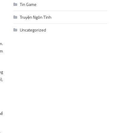
Tin Game
Truyện Ngôn Tình
Uncategorized
m.
àm
ng
),
hể