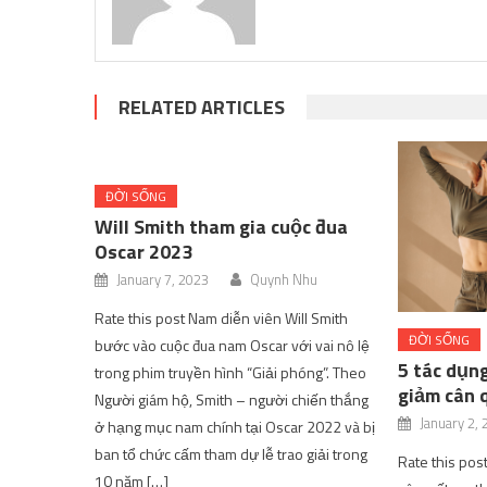
RELATED ARTICLES
ĐỜI SỐNG
Will Smith tham gia cuộc đua
Oscar 2023
January 7, 2023
Quynh Nhu
Rate this post Nam diễn viên Will Smith
ĐỜI SỐNG
bước vào cuộc đua nam Oscar với vai nô lệ
5 tác dụn
trong phim truyền hình “Giải phóng”. Theo
giảm cân 
Người giám hộ, Smith – người chiến thắng
January 2,
ở hạng mục nam chính tại Oscar 2022 và bị
ban tổ chức cấm tham dự lễ trao giải trong
Rate this pos
10 năm […]