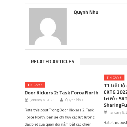
Quynh Nhu
RELATED ARTICLES
TIN GAME
T1 tiết lộ
TIN GAME
CKTG 2022
Door Kickers 2: Task Force North
trước SKT
January 6, 2023
Quynh Nhu
SharingF
Rate this post Trong Door Kickers 2: Task
January 6,
Force North, bạn sẽ chỉ huy các lực lượng
Rate this pos
đặc biệt của quân đội nắm bắt các chiến