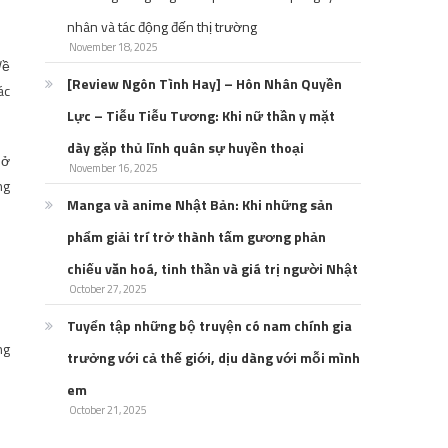
nhân và tác động đến thị trường
November 18, 2025
Về
[Review Ngôn Tình Hay] – Hôn Nhân Quyền
ác
Lực – Tiễu Tiễu Tương: Khi nữ thần y mặt
dày gặp thủ lĩnh quân sự huyền thoại
 ở
November 16, 2025
ng
Manga và anime Nhật Bản: Khi những sản
phẩm giải trí trở thành tấm gương phản
chiếu văn hoá, tinh thần và giá trị người Nhật
October 27, 2025
Tuyển tập những bộ truyện có nam chính gia
ng
trưởng với cả thế giới, dịu dàng với mỗi mình
em
October 21, 2025