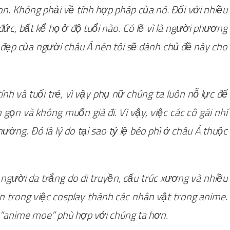
on. Không phải về tính hợp pháp của nó. Đối với nhiều
đức, bất kể họ ở độ tuổi nào. Có lẽ vì là người phương
 đẹp của người châu Á nên tôi sẽ dành chủ đề này cho
h và tuổi trẻ, vì vậy phụ nữ chúng ta luôn nỗ lực để
gọn và không muốn già đi. Vì vậy, việc các cô gái nhí
ường. Đó là lý do tại sao tỷ lệ béo phì ở châu Á thuộc
người da trắng do di truyền, cấu trúc xương và nhiều
ơn trong việc cosplay thành các nhân vật trong anime.
 “anime moe” phù hợp với chúng ta hơn.