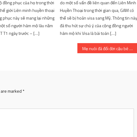
 lộ đồng phục của họ trong thời
do một số vấn đề liên quan đến Liên Minh
thế giới Liên minh huyền thoại
Huyền Thoại trong thời gian qua, GAM có
g phục này sẽ mang lại những
thể sẽ bị hoãn visa sang Mỹ. Thông tin nà
một số người hâm mộ lâu năm
đã thu hút sự chú ý của cộng đồng người
T T1 ngày trước – […]
hâm mộ khi Visa là bài toán […]
Mẹ nuôi đã đổi đời cậu bé bị liệt cả hai chân
s are marked
*