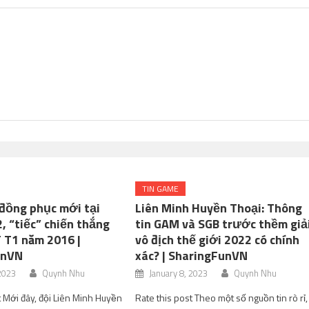
TIN GAME
 đồng phục mới tại
Liên Minh Huyền Thoại: Thông
, “tiếc” chiến thắng
tin GAM và SGB trước thềm giả
 T1 năm 2016 |
vô địch thế giới 2022 có chính
unVN
xác? | SharingFunVN
 2023
Quynh Nhu
January 8, 2023
Quynh Nhu
t Mới đây, đội Liên Minh Huyền
Rate this post Theo một số nguồn tin rò rỉ,