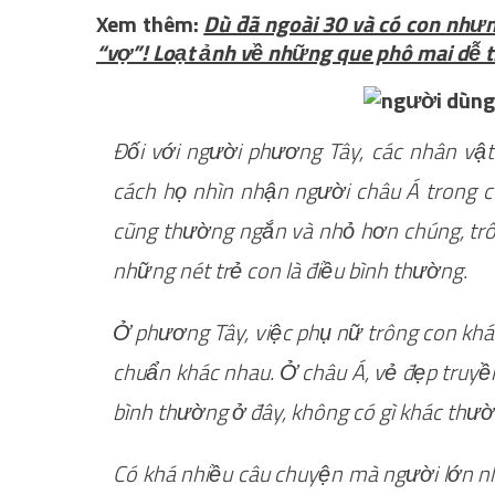
Xem thêm:
Dù đã ngoài 30 và có con nh
“vợ”! Loạt ảnh về những que phô mai dễ t
Đối với người phương Tây, các nhân vật 
cách họ nhìn nhận người châu Á trong 
cũng thường ngắn và nhỏ hơn chúng, trô
những nét trẻ con là điều bình thường.
Ở phương Tây, việc phụ nữ trông con khá k
chuẩn khác nhau. Ở châu Á, vẻ đẹp truyền
bình thường ở đây, không có gì khác thườ
Có khá nhiều câu chuyện mà người lớn nh