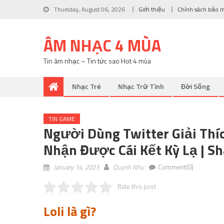
Thursday, August 06, 2026
Giới thiệu
Chính sách bảo 
ÂM NHẠC 4 MÙA
Tin âm nhạc – Tin tức sao Hot 4 mùa
Nhạc Trẻ
Nhạc Trữ Tình
Đời Sống
TIN GAME
Người Dùng Twitter Giải Thí
Nhận Được Cái Kết Kỳ Lạ | S
January 14, 2023
Quynh Nhu
Comment(0)
Rate this post
Loli là gì?