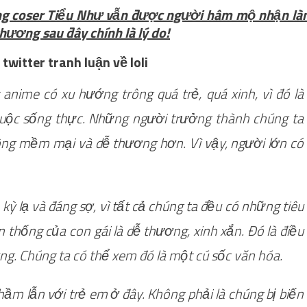
ưng coser Tiểu Như vẫn được người hâm mộ nhận l
hương sau đây chính là lý do!
anime có xu hướng trông quá trẻ, quá xinh, vì đó là
cuộc sống thực. Những người trưởng thành chúng ta
ng mềm mại và dễ thương hơn. Vì vậy, người lớn có
ỳ lạ và đáng sợ, vì tất cả chúng ta đều có những tiêu
 thống của con gái là dễ thương, xinh xắn. Đó là điều
ng. Chúng ta có thể xem đó là một cú sốc văn hóa.
ầm lẫn với trẻ em ở đây. Không phải là chúng bị biến