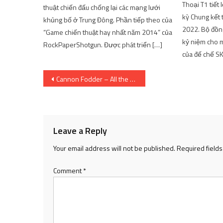
Thoại T1 tiết
thuật chiến đấu chống lại các mạng lưới
kỳ Chung kết 
khủng bố ở Trung Đông. Phần tiếp theo của
2022. Bộ đồn
“Game chiến thuật hay nhất năm 2014” của
kỷ niệm cho 
RockPaperShotgun. Được phát triển […]
của đế chế SK
Post
Cannon Fodder – All the Anime
navigation
Leave a Reply
Your email address will not be published.
Required field
Comment
*