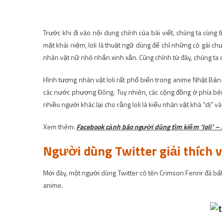
Trước khi đi vào nội dung chính của bài viết, chúng ta cùng
mặt khái niệm, loli là thuật ngữ dùng để chỉ những cô gái ch
nhân vật nữ nhỏ nhắn xinh xắn. Cũng chính từ đây, chúng ta có
Hình tượng nhân vật loli rất phổ biến trong anime Nhật Bả
các nước phương Đông. Tuy nhiên, các cộng đồng ở phía bên 
nhiều người khác lại cho rằng loli là kiểu nhân vật khá “dị” v
Xem thêm:
Facebook cảnh báo người dùng tìm kiếm ‘loli’ – n
Người dùng Twitter giải thích về
Mới đây, một người dùng Twitter có tên Crimson Fenrir đã bất
anime.