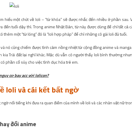
 tìm hiểu một chút về loli – “từ khóa” sẽ được nhắc đến nhiều ở phần sau. 
ưa đến tuổi dậy thì. Trong anime Nhật Bản, từ này được dùng để chỉ tất cả c
 thêm một “từ lóng” đó là “loli hợp pháp” để chỉ những cô gái loli đủ tuổi.
n và nó cũng chiếm được tình cảm nồng nhiệt từ cộng đồng anime và manga
kia Trái đất lại nghĩ khác. Mặc dù vẫn có người thấy loli bình thường như
à có phần cổ súy cho việc tình dục hóa trẻ em.
guy cơ bay acc với lolicon?
 loli và cái kết bất ngờ
 ngờ nổi tiếng khi đưa ra quan điểm của mình về loli và các nhân vật nữ tro