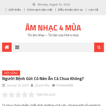
Monday, August 10, 2026
Giới thiệu
Chính sách bảo mật
Điều khoản dịch vụ
Liên hệ
ÂM NHẠC 4 MÙA
Tin âm nhạc – Tin tức sao Hot 4 mùa
ĐỜI SỐNG
Người Bệnh Gút Có Nên Ăn Cà Chua Không?
January 10, 2023
Quynh Nhu
Comment(0)
Rate this post
Cà chua chứa nhiều chất dinh dưỡng và ít calo, nhưng một số người bị