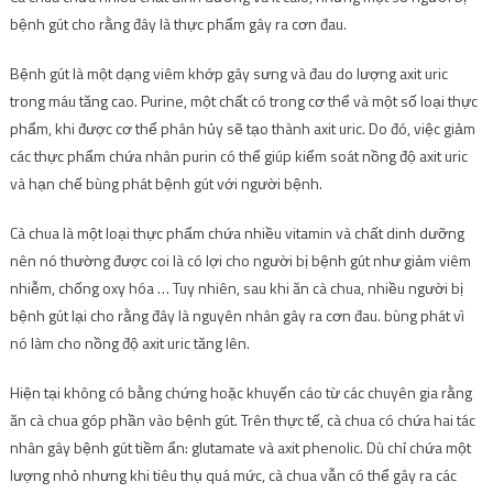
bệnh gút cho rằng đây là thực phẩm gây ra cơn đau.
Bệnh gút là một dạng viêm khớp gây sưng và đau do lượng axit uric
trong máu tăng cao. Purine, một chất có trong cơ thể và một số loại thực
phẩm, khi được cơ thể phân hủy sẽ tạo thành axit uric. Do đó, việc giảm
các thực phẩm chứa nhân purin có thể giúp kiểm soát nồng độ axit uric
và hạn chế bùng phát bệnh gút với người bệnh.
Cà chua là một loại thực phẩm chứa nhiều vitamin và chất dinh dưỡng
nên nó thường được coi là có lợi cho người bị bệnh gút như giảm viêm
nhiễm, chống oxy hóa … Tuy nhiên, sau khi ăn cà chua, nhiều người bị
bệnh gút lại cho rằng đây là nguyên nhân gây ra cơn đau. bùng phát vì
nó làm cho nồng độ axit uric tăng lên.
Hiện tại không có bằng chứng hoặc khuyến cáo từ các chuyên gia rằng
ăn cà chua góp phần vào bệnh gút. Trên thực tế, cà chua có chứa hai tác
nhân gây bệnh gút tiềm ẩn: glutamate và axit phenolic. Dù chỉ chứa một
lượng nhỏ nhưng khi tiêu thụ quá mức, cà chua vẫn có thể gây ra các