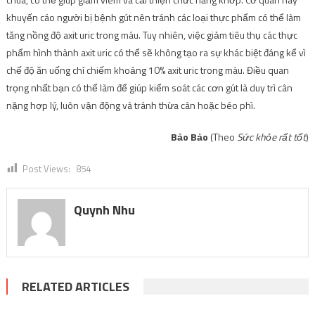
khuyến cáo người bị bệnh gút nên tránh các loại thực phẩm có thể làm
tăng nồng độ axit uric trong máu. Tuy nhiên, việc giảm tiêu thụ các thực
phẩm hình thành axit uric có thể sẽ không tạo ra sự khác biệt đáng kể vì
chế độ ăn uống chỉ chiếm khoảng 10% axit uric trong máu. Điều quan
trọng nhất bạn có thể làm để giúp kiểm soát các cơn gút là duy trì cân
nặng hợp lý, luôn vận động và tránh thừa cân hoặc béo phì.
Bảo Bảo
(Theo
Sức khỏe rất tốt
)
Post Views:
854
Quynh Nhu
RELATED ARTICLES