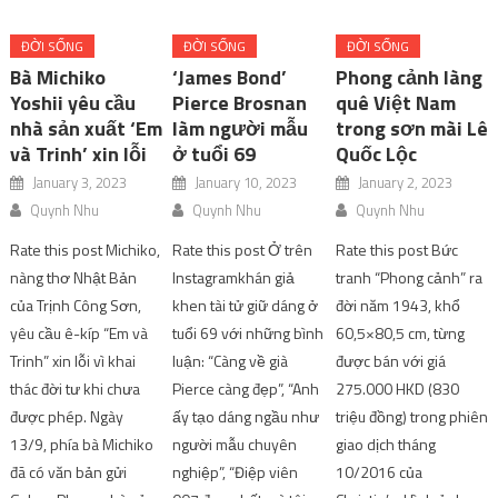
ĐỜI SỐNG
ĐỜI SỐNG
ĐỜI SỐNG
Bà Michiko
‘James Bond’
Phong cảnh làng
Yoshii yêu cầu
Pierce Brosnan
quê Việt Nam
nhà sản xuất ‘Em
làm người mẫu
trong sơn mài Lê
và Trinh’ xin lỗi
ở tuổi 69
Quốc Lộc
January 3, 2023
January 10, 2023
January 2, 2023
Quynh Nhu
Quynh Nhu
Quynh Nhu
Rate this post Michiko,
Rate this post Ở trên
Rate this post Bức
nàng thơ Nhật Bản
Instagramkhán giả
tranh “Phong cảnh” ra
của Trịnh Công Sơn,
khen tài tử giữ dáng ở
đời năm 1943, khổ
yêu cầu ê-kíp “Em và
tuổi 69 với những bình
60,5×80,5 cm, từng
Trinh” xin lỗi vì khai
luận: “Càng về già
được bán với giá
thác đời tư khi chưa
Pierce càng đẹp”, “Anh
275.000 HKD (830
được phép. Ngày
ấy tạo dáng ngầu như
triệu đồng) trong phiên
13/9, phía bà Michiko
người mẫu chuyên
giao dịch tháng
đã có văn bản gửi
nghiệp”, “Điệp viên
10/2016 của