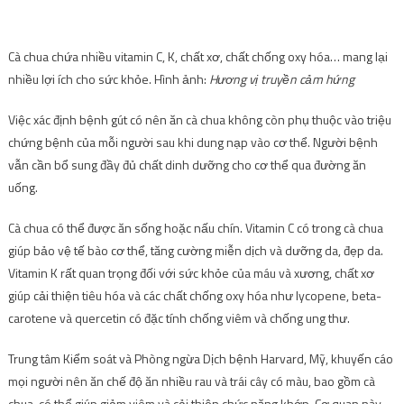
Cà chua chứa nhiều vitamin C, K, chất xơ, chất chống oxy hóa… mang lại
nhiều lợi ích cho sức khỏe. Hình ảnh:
Hương vị truyền cảm hứng
Việc xác định bệnh gút có nên ăn cà chua không còn phụ thuộc vào triệu
chứng bệnh của mỗi người sau khi dung nạp vào cơ thể. Người bệnh
vẫn cần bổ sung đầy đủ chất dinh dưỡng cho cơ thể qua đường ăn
uống.
Cà chua có thể được ăn sống hoặc nấu chín. Vitamin C có trong cà chua
giúp bảo vệ tế bào cơ thể, tăng cường miễn dịch và dưỡng da, đẹp da.
Vitamin K rất quan trọng đối với sức khỏe của máu và xương, chất xơ
giúp cải thiện tiêu hóa và các chất chống oxy hóa như lycopene, beta-
carotene và quercetin có đặc tính chống viêm và chống ung thư.
Trung tâm Kiểm soát và Phòng ngừa Dịch bệnh Harvard, Mỹ, khuyến cáo
mọi người nên ăn chế độ ăn nhiều rau và trái cây có màu, bao gồm cà
chua, có thể giúp giảm viêm và cải thiện chức năng khớp. Cơ quan này