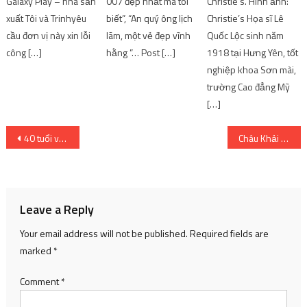
Galaxy Play – nhà sản
007 đẹp nhất mà tôi
Christie’s. Hình ảnh:
xuất Tôi và Trinhyêu
biết”, “An quý ông lịch
Christie’s Họa sĩ Lê
cầu đơn vị này xin lỗi
lãm, một vẻ đẹp vĩnh
Quốc Lộc sinh năm
công […]
hằng ”… Post […]
1918 tại Hưng Yên, tốt
nghiệp khoa Sơn mài,
trường Cao đẳng Mỹ
[…]
Post
40 tuổi vẫn đeo bám
Châu Khải Phong lái Lamborghini 30 tỷ trong MV mới
navigation
Leave a Reply
Your email address will not be published.
Required fields are
marked
*
Comment
*