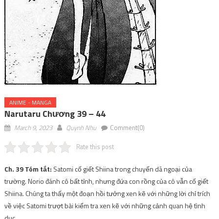
ANIME - MANGA
Narutaru Chương 39 – 44
March 9, 2023
Quynh Nhu
Comment(0)
Rate this post
Ch. 39 Tóm tắt:
Satomi cố giết Shiina trong chuyến dã ngoại của
trường. Norio đánh cô bất tỉnh, nhưng đứa con rồng của cô vẫn cố giết
Shiina. Chúng ta thấy một đoạn hồi tưởng xen kẽ với những lời chỉ trích
về việc Satomi trượt bài kiểm tra xen kẽ với những cảnh quan hệ tình
dục.