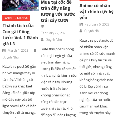
Mua tại cốc để
Anime có nhân
tràn đầy năng
vật chính cực kỳ
lượng với nước
yếu
ANIME - MANGA
trái cây tươi
February 6, 2023
Thành tích của
Con gái Công
Quynh Nhu
February 22, 2023
tước Vol. 1 Đánh
Quynh Nhu
Rate this post mặc dù
giá LN
có nhiều nhân vật
Rate this post Không
March 1, 2023
anime có đủ sức mạnh
còn nghi ngờ gì nữa,
Quynh Nhu
để phá hủy Vũ trụ và
việc tràn đầy năng
Rate this post Sẽ gắn
thế giới, nhưng cũng
lượng là điều cần thiết
bó với manga thay vì
có một số nhân vật
khi bạn phải làm nhiều
cái này. Vì không có
không bằng cách nào
việc cả ngày. Nhưng
bất kỳ sự khác biệt
đó bị lép vế khi so
nước trái cây tươi
đáng kể nào giữa tập
sánh với các đồng
không phải lúc nào
mở đầu này của bộ
nghiệp của họ hoặc
cũng có sẵn trực
light novel gốc và bản
các nhân vật khác
tuyến, vì vậy rất khó
chuyển thể từ manga,
trong bộ truyện này.
để nạp đủ năng lượng