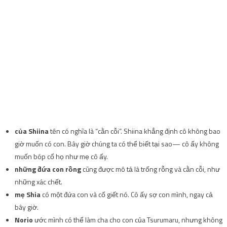
của Shiina
tên có nghĩa là “cằn cỗi”. Shiina khẳng định cô không bao
giờ muốn có con. Bây giờ chúng ta có thể biết tại sao— cô ấy không
muốn bóp cổ họ như mẹ cô ấy.
những đứa con rồng
cũng được mô tả là trống rỗng và cằn cỗi, như
những xác chết.
mẹ Shia
có một đứa con và cố giết nó. Cô ấy sợ con mình, ngay cả
bây giờ.
Norio
ước mình có thể làm cha cho con của Tsurumaru, nhưng không