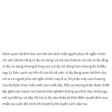
Cảnh quan hệ tình dục xen kẽ với cảnh một người phụ nữ ngẫu nhiên
nói với Satomi rằng cô ấy vô dụng, và mẹ của Satomi nói với cô ấy rằng
cô ấy vô dụng nhưng không sao (cô ấy nói đúng hơn nhưng đó là điều
ngụ ý). Bên cạnh sự bối rối của tôi về việc cô ấy đang quan hệ tình dục
với ai và người phụ nữ ngẫu nhiên này là ai, thì phần này của chương
này đã được thực hiện một cách xuất sắc. Một sự tương phản được thiết
lập giữa sức mạnh mà Satomi trải nghiệm thông qua tình dục và Bungo,
với sự bất lực và xấu hổ mà cô ấy cảm thấy từ thời điểm quyết định duy
nhất của cuộc đời mình khi trượt kỳ thi tuyển sinh cấp hai.