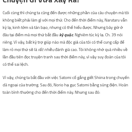
Cuối cùng thì chúng ta cũng đến được những phần của câu chuyện mà tôi
không biết phải làm gì với mọi thứ. Cho đến thời điểm này, Narutaru vẫn
kỳ lạ, kinh tởm và tàn bạo, nhưng có thể hiểu được. Nhưng bây giờ ở
đâu tại điểm mà mọi thứ bắt đầu
kỳ quặc
.
Nghiêm túc kỳ lạ. Ch. 39 nói
riêng. Vì vậy, bất kỳ trợ giúp nào mà độc giả của tôi có thể cung cấp để
làm rõ mọi thứ sẽ là
rất nhiều
đánh giá cao. Tôi không nhớ quá nhiều về
lần đầu tiên đọc truyện tranh sau thời điểm này, vì vậy suy đoán của tôi
có thể sai lệch.
Vì vậy, chúng ta bắt đầu với việc Satomi cố gắng giết Shiina trong chuyến
dã ngoại của trường. Sau đó, Norio hạ gục Satomi bằng súng điện. Hoàn
toàn bình thường cho đến thời điểm này. Nhưng sau đó: