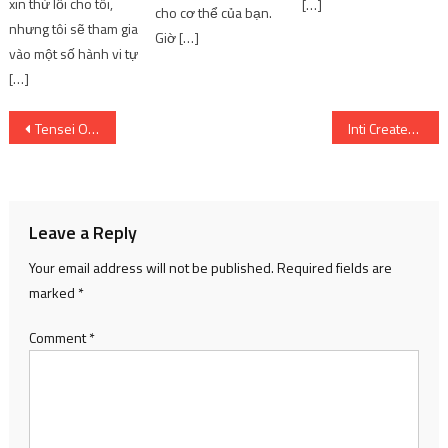
xin thứ lỗi cho tôi,
[…]
cho cơ thể của bạn.
nhưng tôi sẽ tham gia
Giờ […]
vào một số hành vi tự
[…]
Post
Tensei Oujo to Tensai Reijou no Mahou Kakumei – Tập 10 – Thế tiến thoái lưỡng nan của Euphie về tương lai của Anis
Inti Creates đổi tên Grim Guardians: Demon Purge thành Gal Guardians: Demon Purge
navigation
Leave a Reply
Your email address will not be published.
Required fields are
marked
*
Comment
*