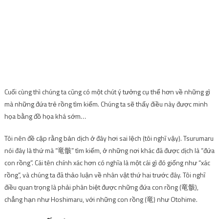
Cuối cùng thì chúng ta cũng có một chút ý tưởng cụ thể hơn về những gì
mà những đứa trẻ rồng tìm kiếm. Chúng ta sẽ thấy điều này được minh
họa bằng đồ họa khá sớm…
Tôi nên đề cập rằng bản dịch ở đây hơi sai lệch (tôi nghĩ vậy). Tsurumaru
nói đây là thứ mà “竜骸” tìm kiếm, ở những nơi khác đã được dịch là “đứa
con rồng”. Cái tên chính xác hơn có nghĩa là một cái gì đó giống như “xác
rồng”, và chúng ta đã thảo luận về nhân vật thứ hai trước đây. Tôi nghĩ
điều quan trọng là phải phân biệt được những đứa con rồng (竜骸),
chẳng hạn như Hoshimaru, với những con rồng (竜) như Otohime.