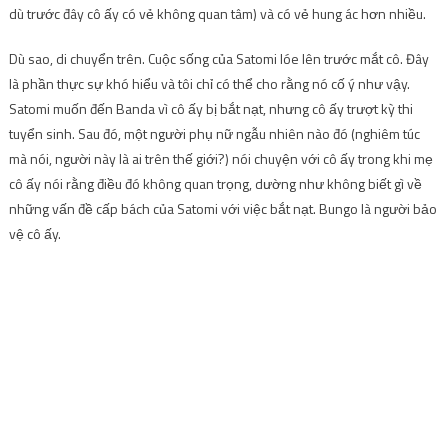
dù trước đây cô ấy có vẻ không quan tâm) và có vẻ hung ác hơn nhiều.
Dù sao, di chuyển trên. Cuộc sống của Satomi lóe lên trước mắt cô. Đây
là phần thực sự khó hiểu và tôi chỉ có thể cho rằng nó cố ý như vậy.
Satomi muốn đến Banda vì cô ấy bị bắt nạt, nhưng cô ấy trượt kỳ thi
tuyển sinh. Sau đó, một người phụ nữ ngẫu nhiên nào đó (nghiêm túc
mà nói, người này là ai trên thế giới?) nói chuyện với cô ấy trong khi mẹ
cô ấy nói rằng điều đó không quan trọng, dường như không biết gì về
những vấn đề cấp bách của Satomi với việc bắt nạt. Bungo là người bảo
vệ cô ấy.