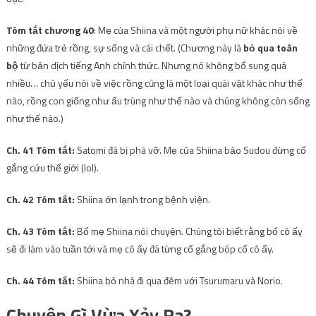
Tóm tắt chương 40
: Mẹ của Shiina và một người phụ nữ khác nói về
những đứa trẻ rồng, sự sống và cái chết. (Chương này là
bỏ qua
toàn
bộ
từ bản dịch tiếng Anh chính thức. Nhưng nó không bổ sung quá
nhiều… chủ yếu nói về việc rồng cũng là một loại quái vật khác như thế
nào, rồng con giống như ấu trùng như thế nào và chúng không còn sống
như thế nào.)
Ch. 41 Tóm tắt:
Satomi đã bị phá vỡ. Mẹ của Shiina bảo Sudou đừng cố
gắng cứu thế giới (lol).
Ch. 42 Tóm tắt:
Shiina ớn lạnh trong bệnh viện.
Ch. 43 Tóm tắt:
Bố mẹ Shiina nói chuyện. Chúng tôi biết rằng bố cô ấy
sẽ đi làm vào tuần tới và mẹ cô ấy đã từng cố gắng bóp cổ cô ấy.
Ch. 44 Tóm tắt:
Shiina bỏ nhà đi qua đêm với Tsurumaru và Norio.
Chuyện Gì Vừa Xảy Ra?