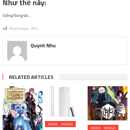
Như thế này:
Giống
Đang tải…
Post Views:
814
Quynh Nhu
RELATED ARTICLES
ANIME - MANGA
ANIME - MANGA