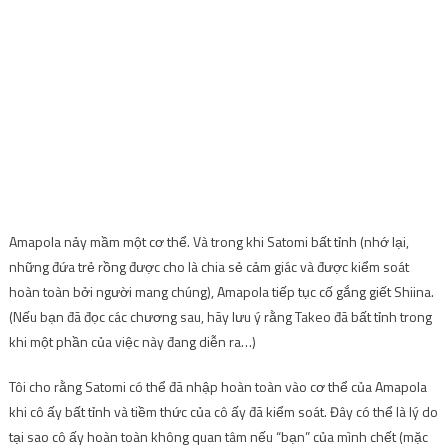
Amapola nảy mầm một cơ thể. Và trong khi Satomi bất tỉnh (nhớ lại,
những đứa trẻ rồng được cho là chia sẻ cảm giác và được kiểm soát
hoàn toàn bởi người mang chúng), Amapola tiếp tục cố gắng giết Shiina.
(Nếu bạn đã đọc các chương sau, hãy lưu ý rằng Takeo đã bất tỉnh trong
khi một phần của việc này đang diễn ra…)
Tôi cho rằng Satomi có thể đã nhập hoàn toàn vào cơ thể của Amapola
khi cô ấy bất tỉnh và tiềm thức của cô ấy đã kiểm soát. Đây có thể là lý do
tại sao cô ấy hoàn toàn không quan tâm nếu “bạn” của mình chết (mặc