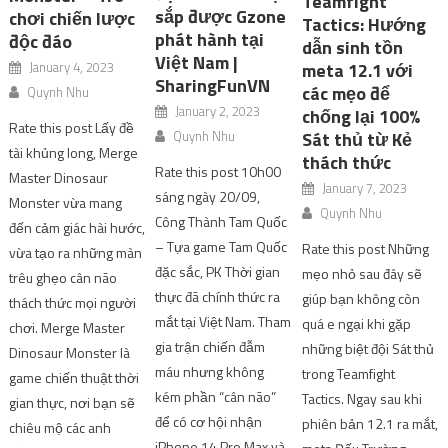
Teamfight
sắp được Gzone
chơi chiến lược
Tactics: Hướng
phát hành tại
độc đáo
dẫn sinh tồn
Việt Nam |
January 4, 2023
meta 12.1 với
SharingFunVN
các mẹo để
Quynh Nhu
January 2, 2023
chống lại 100%
Rate this post Lấy đề
Quynh Nhu
Sát thủ từ Kẻ
tài khủng long, Merge
thách thức
Rate this post 10h00
Master Dinosaur
January 7, 2023
sáng ngày 20/09,
Monster vừa mang
Quynh Nhu
Công Thành Tam Quốc
đến cảm giác hài hước,
– Tựa game Tam Quốc
Rate this post Những
vừa tạo ra những màn
đặc sắc, PK Thời gian
mẹo nhỏ sau đây sẽ
trêu ghẹo cân não
thực đã chính thức ra
giúp bạn không còn
thách thức mọi người
mắt tại Việt Nam. Tham
quá e ngại khi gặp
chơi. Merge Master
gia trận chiến đẫm
những biệt đội Sát thủ
Dinosaur Monster là
máu nhưng không
trong Teamfight
game chiến thuật thời
kém phần “cân não”
Tactics. Ngay sau khi
gian thực, nơi bạn sẽ
để có cơ hội nhận
phiên bản 12.1 ra mắt,
chiêu mộ các anh
iPhone 14 Pro Max và