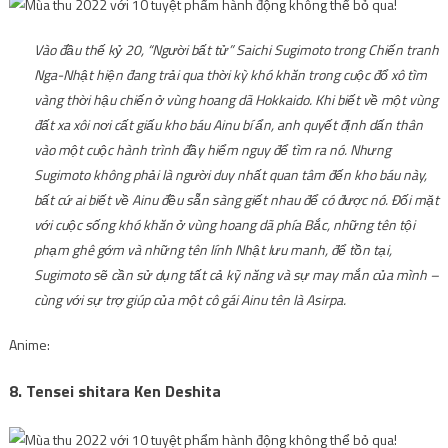
Vào đầu thế kỷ 20, “Người bất tử” Saichi Sugimoto trong Chiến tranh
Nga-Nhật hiện đang trải qua thời kỳ khó khăn trong cuộc đổ xô tìm
vàng thời hậu chiến ở vùng hoang dã Hokkaido. Khi biết về một vùng
đất xa xôi nơi cất giấu kho báu Ainu bí ẩn, anh quyết định dấn thân
vào một cuộc hành trình đầy hiểm nguy để tìm ra nó. Nhưng
Sugimoto không phải là người duy nhất quan tâm đến kho báu này,
bất cứ ai biết về Ainu đều sẵn sàng giết nhau để có được nó. Đối mặt
với cuộc sống khó khăn ở vùng hoang dã phía Bắc, những tên tội
phạm ghê gớm và những tên lính Nhật lưu manh, để tồn tại,
Sugimoto sẽ cần sử dụng tất cả kỹ năng và sự may mắn của mình –
cùng với sự trợ giúp của một cô gái Ainu tên là Asirpa.
Anime:
8. Tensei shitara Ken Deshita