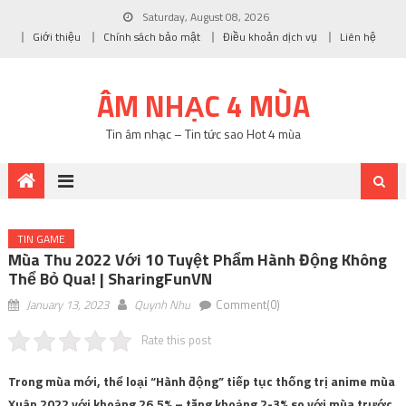
Saturday, August 08, 2026
Giới thiệu
Chính sách bảo mật
Điều khoản dịch vụ
Liên hệ
ÂM NHẠC 4 MÙA
Tin âm nhạc – Tin tức sao Hot 4 mùa
TIN GAME
Mùa Thu 2022 Với 10 Tuyệt Phẩm Hành Động Không
Thể Bỏ Qua! | SharingFunVN
January 13, 2023
Quynh Nhu
Comment(0)
Rate this post
Trong mùa mới, thể loại “Hành động” tiếp tục thống trị anime mùa
Xuân 2022 với khoảng 26,5% – tăng khoảng 2-3% so với mùa trước.