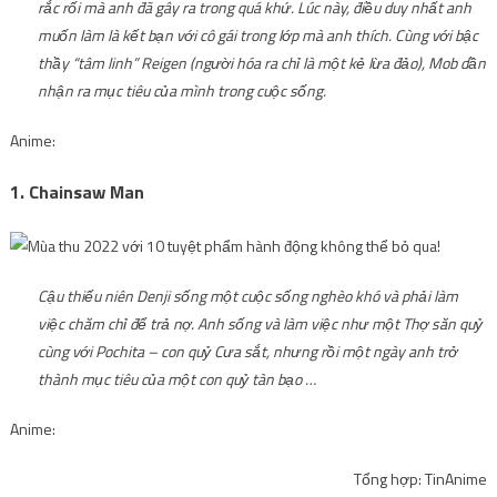
rắc rối mà anh đã gây ra trong quá khứ. Lúc này, điều duy nhất anh
muốn làm là kết bạn với cô gái trong lớp mà anh thích. Cùng với bậc
thầy “tâm linh” Reigen (người hóa ra chỉ là một kẻ lừa đảo), Mob dần
nhận ra mục tiêu của mình trong cuộc sống.
Anime:
1. Chainsaw Man
Cậu thiếu niên Denji sống một cuộc sống nghèo khó và phải làm
việc chăm chỉ để trả nợ. Anh sống và làm việc như một Thợ săn quỷ
cùng với Pochita – con quỷ Cưa sắt, nhưng rồi một ngày anh trở
thành mục tiêu của một con quỷ tàn bạo …
Anime:
Tổng hợp: TinAnime