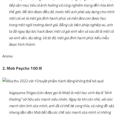
tiếp cận mục tiêu có ảnh hưởng vô cùng nghiêm trọng đến hòa bình
thế giới. Để làm được điều đó, trước hết anh phải xây dựng cho mình
một cái vỏ là một gia đình hạnh phúc và một đứa con được học
trong một ngôi trường danh giá. Bằng các biện pháp nghiệp vụ, anh
ta đã ngay lập tức hack được một cô gái xinh xắn và sau đó là một cô
vợ xinh xắn, dịu dàng. Và từ đó, một gia đình hạnh phúc kiểu mẫu
được hình thành.
Anime:
2. Mob Psycho 100 III
Kageyama Shigeo (còn được gọi là Mob) là một học sinh lớp 8 “bình
thường” sở hữu sức mạnh siêu nhiên. Ngay từ khi còn nhỏ, với sức
mạnh tâm linh của mình, anh đã có thể bẻ cong thìa, và nâng đồ vật,
nhưng dần dần Mob bắt đầu ức chế sức mạnh của mình vì những