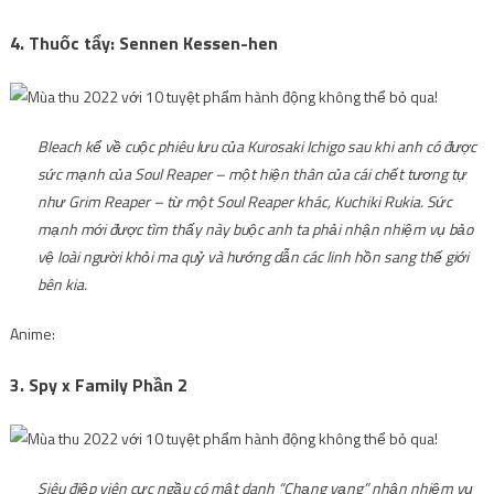
4. Thuốc tẩy: Sennen Kessen-hen
Bleach kể về cuộc phiêu lưu của Kurosaki Ichigo sau khi anh có được
sức mạnh của Soul Reaper – một hiện thân của cái chết tương tự
như Grim Reaper – từ một Soul Reaper khác, Kuchiki Rukia. Sức
mạnh mới được tìm thấy này buộc anh ta phải nhận nhiệm vụ bảo
vệ loài người khỏi ma quỷ và hướng dẫn các linh hồn sang thế giới
bên kia.
Anime:
3. Spy x Family Phần 2
Siêu điệp viên cực ngầu có mật danh “Chạng vạng” nhận nhiệm vụ