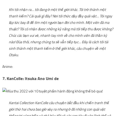
Khi tôi nhận ra… tôi đang ở một thế giới khác. Tôi trở thành một
thanh kiếm? Cái quái gì đây? Nơi tôi thức dậy đầy quái vật… Tôi ngay
lập tức bay đi để tìm một người bạn đời cho mình. Một viên đá ma
thuật? Tôi có nhận được những kỹ năng mà tôi tiếp thu được không?
Chúc các bạn vui vẻ, nhanh tay rinh về cho mình viên đá thần kỳ
nào! Đùa thôi, nhưng chúng ta sẽ vẫn tiếp tục… Đây là cách tôi tái
sinh thành một thanh kiếm ở thế giới khác, câu chuyện về một
Otaku.
Anime:
7. KanColle: Itsuka Ano Umi de
Kantai Collection KanColle câu chuyện bắt đầu khi chiến tranh thế
giới thứ hai chưa bao giờ xảy ra nhưng ở đó những con quái vật
thống trị vùng biển và phá hủy tất cả các con tàu đi vào lãnh thổ và