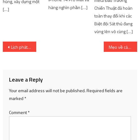
meta Đấu Trường
hùng, xây dựng một
hàng nghìn phần […]
Chiến Thuật đã hoàn
[…]
toàn thay đổi khi các
Biệt đội Sát thủ đang
vùng lên vô cùng […]
Post
Lịch phát hành manga mới tại Việt Nam vào tháng 10 năm 2022: One Piece tập 101, Kimetsu No Yaiba đã trở lại! | SharingFunVN
Mẹo về cách trở thành họa sĩ truyện tranh
navigation
Leave a Reply
Your email address will not be published.
Required fields are
marked
*
Comment
*