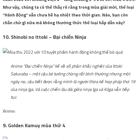
Như vậy, chúng ta có thể thấy rõ rằng trong mùa giải mới, thể loại
“Hành động” vẫn chưa hề hạ nhiệt theo thời gian. Nào, bạn còn
chần chừ gì nữa mà không thưởng thức thể loại hấp dẫn này?
10. Shinobi no Ittoki – Đại chiến Ninja
Anime “Đại chiến Ninja” kể về số phận khắc nghiệt của Ittoki
Sakuraba – một cậu bé tưởng chừng rất bình thường nhưng một
ngày nọ, cậu biết được rằng mình là người thừa kế hợp pháp thứ 19
của ninja Iga. Và cuộc chiến lâu dài giữa ninja Iga và Kōga vẫn tiếp
tục.
Anime:
9. Golden Kamuy mùa thứ 4