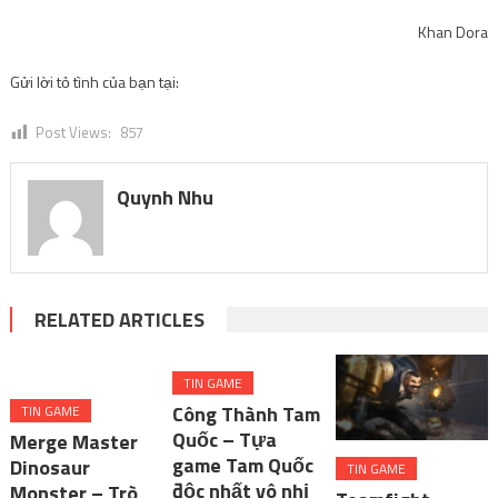
Khan Dora
Gửi lời tỏ tình của bạn tại:
Post Views:
857
Quynh Nhu
RELATED ARTICLES
TIN GAME
Công Thành Tam
TIN GAME
Quốc – Tựa
Merge Master
game Tam Quốc
Dinosaur
TIN GAME
độc nhất vô nhị
Monster – Trò