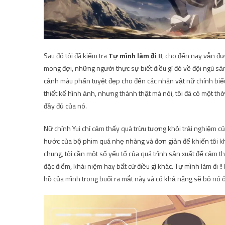
Sau đó tôi đã kiểm tra
Tự mình làm đi !!
, cho đến nay vẫn đư
mong đợi, những người thực sự biết điều gì đó về đội ngũ sả
cảnh màu phấn tuyệt đẹp cho đến các nhân vật nữ chính biể
thiết kế hình ảnh, nhưng thành thật mà nói, tôi đã có một th
đầy đủ của nó.
Nữ chính Yui chỉ cảm thấy quá trừu tượng khỏi trải nghiệm của
hước của bộ phim quá nhẹ nhàng và đơn giản để khiến tôi khô
chung, tôi cần một số yếu tố của quá trình sản xuất để cảm th
đặc điểm, khái niệm hay bất cứ điều gì khác. Tự mình làm đi !!
hồ của mình trong buổi ra mắt này và có khả năng sẽ bỏ nó ở