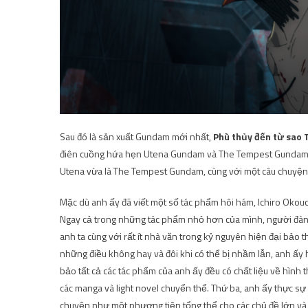
Sau đó là sản xuất Gundam mới nhất,
Phù thủy đến từ sao 
điên cuồng hứa hẹn Utena Gundam và The Tempest Gundam đã 
Utena vừa là The Tempest Gundam, cùng với một câu chuyện 
Mặc dù anh ấy đã viết một số tác phẩm hôi hám, Ichiro Okouc
Ngay cả trong những tác phẩm nhỏ hơn của mình, người đàn
anh ta cùng với rất ít nhà văn trong kỷ nguyên hiện đại bảo
những điều không hay và đôi khi có thể bị nhầm lẫn, anh ấy 
bảo tất cả các tác phẩm của anh ấy đều có chất liệu về hình
các manga và light novel chuyển thể. Thứ ba, anh ấy thực s
chuyện như một phương tiện tổng thể cho các chủ đề lớn và sa