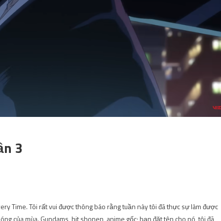
ần 3
ry Time. Tôi rất vui được thông báo rằng tuần này tôi đã thực sự làm được
sóng của mùa. Gundams, hit shonen, anime gốc; bạn đặt tên cho nó, tôi đã