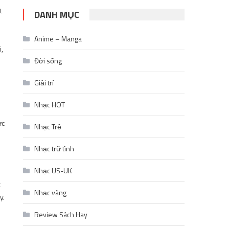
t
DANH MỤC
Anime – Manga
i,
Đời sống
Giải trí
Nhạc HOT
ức
Nhạc Trẻ
Nhạc trữ tình
Nhạc US-UK
c
Nhạc vàng
y.
Review Sách Hay