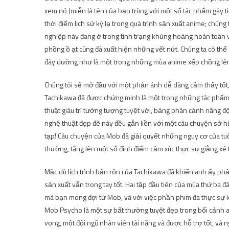
xem nó (miễn là tên của bạn trùng với một số tác phẩm gây t
thời điểm lịch sử kỳ lạ trong quá trình sản xuất anime; chú
nghiệp này đang ở trong tình trạng khủng hoảng hoàn toàn về
phồng ồ ạt cũng đã xuất hiện những vết nứt. Chúng ta có thể 
đây dường như là một trong những mùa anime xếp chồng lên
Chúng tôi sẽ mở đầu với một phản ánh dễ dàng cảm thấy tốt
Tachikawa đã được chứng minh là một trong những tác phẩm a
thuật giàu trí tưởng tượng tuyệt vời, bảng phân cảnh năng đ
nghệ thuật đẹp đẽ này đều gắn liền với một câu chuyện sở 
tạp! Câu chuyện của Mob đã giải quyết những nguy cơ của tuổ
thường, tăng lên một số đỉnh điểm cảm xúc thực sự giằng xé t
Mặc dù lịch trình bận rộn của Tachikawa đã khiến anh ấy phải 
sản xuất vẫn trong tay tốt. Hai tập đầu tiên của mùa thứ ba
mà bạn mong đợi từ Mob, và với việc phần phim đã thực sự kế
Mob Psycho là một sự bất thường tuyệt đẹp trong bối cảnh a
vọng, một đội ngũ nhân viên tài năng và được hỗ trợ tốt, và ng