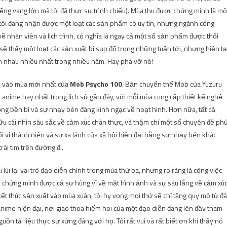
iếng vang lớn mà tôi đã thực sự trình chiếu). Mùa thu được chứng minh là mộ
ng tôi đang nhận được một loạt các sản phẩm có uy tín, nhưng ngành công
 nhân viên và lịch trình, có nghĩa là ngay cả một số sản phẩm được thổi
sẽ thấy một loạt các sản xuất bị sụp đổ trong những tuần tới, nhưng hiện tạ
 nhau nhiều nhất trong nhiều năm. Hãy phá vỡ nó!
, vào mùa mới nhất của
Mob Psycho 100
. Bản chuyển thể Mob của Yuzuru
nime hay nhất trong lịch sử gần đây, với mỗi mùa cung cấp thiết kế nghệ
ộng bền bỉ và sự nhạy bén đáng kinh ngạc về hoạt hình. Hơn nữa, tất cả
hữu
cái nhìn sâu sắc về cảm xúc chân thực
, và thậm chí một số chuyên đề ph
i vị thành niên và sự xa lánh của xã hội hiện đại bằng sự nhạy bén khác
rái tim trên đường đi.
lùi lại vai trò đạo diễn chính trong mùa thứ ba, nhưng rõ ràng là công việc
 đã chứng minh được cả sự hùng vĩ về mặt hình ảnh và sự sâu lắng về cảm xú
t thúc sản xuất vào mùa xuân, tôi hy vọng mọi thứ sẽ chỉ tăng quy mô từ đâ
nime hiện đại, nơi giao thoa hiếm hoi của một đạo diễn đang lên đầy tham
uồn tài liệu thực sự xứng đáng với họ. Tôi rất vui và rất biết ơn khi thấy nó