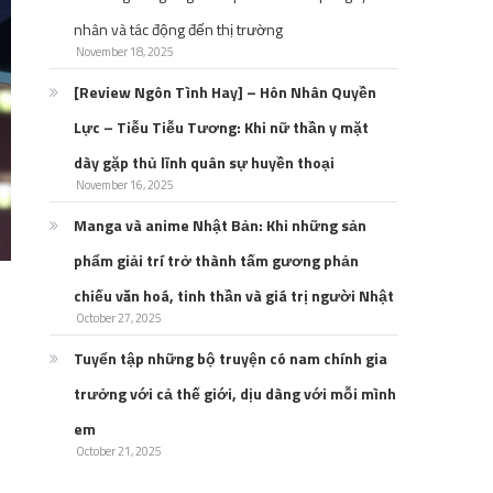
nhân và tác động đến thị trường
November 18, 2025
[Review Ngôn Tình Hay] – Hôn Nhân Quyền
Lực – Tiễu Tiễu Tương: Khi nữ thần y mặt
dày gặp thủ lĩnh quân sự huyền thoại
November 16, 2025
Manga và anime Nhật Bản: Khi những sản
phẩm giải trí trở thành tấm gương phản
chiếu văn hoá, tinh thần và giá trị người Nhật
October 27, 2025
Tuyển tập những bộ truyện có nam chính gia
trưởng với cả thế giới, dịu dàng với mỗi mình
em
October 21, 2025