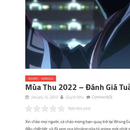
ANIME - MANGA
Mùa Thu 2022 – Đánh Giá Tu
January 14, 2023
Quynh Nhu
Comment(0)
Rate this post
Xin chào mọi người, và chào mừng bạn quay trở lại Wrong Eve
điều chết tiệt, và đã xem qua khoảng nửa tá anime mới phát 