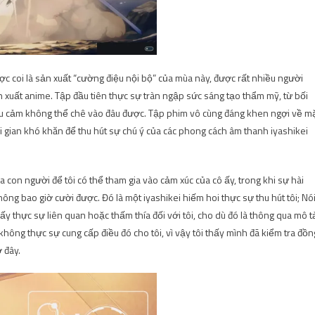
ợc coi là sản xuất “cường điệu nội bộ” của mùa này, được rất nhiều người
n xuất anime. Tập đầu tiên thực sự tràn ngập sức sáng tạo thẩm mỹ, từ bối
u cảm không thể chê vào đâu được. Tập phim vô cùng đáng khen ngợi về m
ời gian khó khăn để thu hút sự chú ý của các phong cách âm thanh iyashikei
 con người để tôi có thể tham gia vào cảm xúc của cô ấy, trong khi sự hài
ng bao giờ cười được. Đó là một iyashikei hiếm hoi thực sự thu hút tôi; Nó
ấy thực sự liên quan hoặc thấm thía đối với tôi, cho dù đó là thông qua mô t
 không thực sự cung cấp điều đó cho tôi, vì vậy tôi thấy mình đã kiểm tra đồn
 đây.