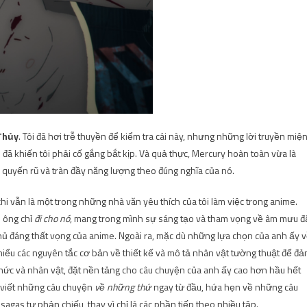
Thủy
. Tôi đã hơi trễ thuyền để kiểm tra cái này, nhưng những lời truyền miệ
khiến tôi phải cố gắng bắt kịp. Và quả thực, Mercury hoàn toàn vừa là
quyến rũ và tràn đầy năng lượng theo đúng nghĩa của nó.
hi vẫn là một trong những nhà văn yêu thích của tôi làm việc trong anime.
 ông chỉ
đi cho nó
, mang trong mình sự sáng tạo và tham vọng về âm mưu đ
 thủ đáng thất vọng của anime. Ngoài ra, mặc dù những lựa chọn của anh ấy 
hiểu các nguyên tắc cơ bản về thiết kế và mô tả nhân vật tường thuật để đ
 thức và nhân vật, đặt nền tảng cho câu chuyện của anh ấy cao hơn hầu hết
ự viết những câu chuyện
về những thứ
ngay từ đầu, hứa hẹn về những câu
gas tự phản chiếu, thay vì chỉ là các phần tiếp theo nhiều tập.