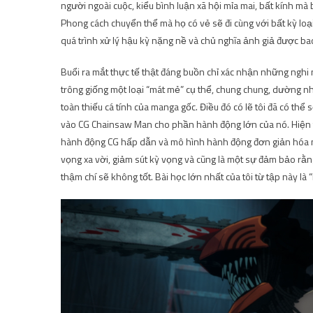
người ngoài cuộc, kiểu bình luận xã hội mỉa mai, bất kính mà
Phong cách chuyển thể mà họ có vẻ sẽ đi cùng với bất kỳ loạ
quá trình xử lý hậu kỳ nặng nề và chủ nghĩa ảnh giả được bao
Buổi ra mắt thực tế thật đáng buồn chỉ xác nhận những nghi n
trông giống một loại “mát mẻ” cụ thể, chung chung, dường nh
toàn thiếu cá tính của manga gốc. Điều đó có lẽ tôi đã có t
vào CG Chainsaw Man cho phần hành động lớn của nó. Hiện tạ
hành động CG hấp dẫn và mô hình hành động đơn giản hóa này
vọng xa vời, giảm sút kỳ vọng và cũng là một sự đảm bảo rằn
thậm chí sẽ không tốt. Bài học lớn nhất của tôi từ tập này l