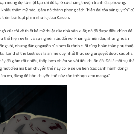
 bạn mong đợi từ một tạp chí để lại ở cửa hàng truyện tranh địa phương.
i khiếu thẩm mỹ nào, giảm nó thành phong cách “hiện đại tỏa sáng uy tín” c
 trùm bởi loạt phim như Jujutsu Kaisen.
gờ của tôi về thiết kế mỹ thuật của nhà sản xuất; nó đã được điều chỉnh để
ư thể hiện uy tín và sự nghiêm túc đối với khán giả hiện đại, nhưng hoàn
hể sống với, nhưng đáng nguyền rủa hơn là cảnh cuối cùng hoàn toàn phụ thuộ
i, Land of the Lustrous là anime duy nhất thực sự giải quyết được các pha
 đã giảm rất nhiều, thấp hơn nhiều so với tiêu chuẩn đó. Đó là một sự th
g một điều mà bản chuyển thể này có lẽ sẽ ưu tiên (các cảnh hành động)
à “làm ơn, đừng để bản chuyển thể này cản trở bạn xem manga.”