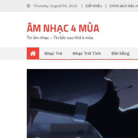
Thursday, August 06, 2026
Giới thiệu
Chính sách bảo 
ÂM NHẠC 4 MÙA
Tin âm nhạc – Tin tức sao Hot 4 mùa
Nhạc Trẻ
Nhạc Trữ Tình
Đời Sống