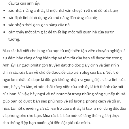
đầu tư của anh ấy;
xác nhận rằng anh ấy là một nhà văn chuyên về chủ đề của bạn;
xác định tính khả dụng và khả năng đáp ứng của nó;
xác nhận thời gian giao hàng của nó;
cảm thấy một cảm giác để thiết lập một mối quan hệ của sự tin
tưởng.
Mua các bài viết cho blog của bạn từ một biên tập viên chuyên nghiệp là
sự đảm bảo rằng dòng biên tập và tóm tắt của bạn sẽ được tôn trọng.
Anh ấy là người phát ngôn truyền đạt cho độc giả ý định và tầm nhìn
chính xác của bạn về chủ đề được đề cập trên blog của bạn. Nếu trở
ngại lớn nhất của bạn là độc giả không nhận ra giọng điệu và cá tính của
bạn, hãy yên tâm, vì bản chất công việc của anh ấy là trở thành cây bút
của bạn. Vì vậy, hãy nghĩ về nó như một trong những công cụ tiếp thị sẽ
giúp bạn có được bản sao phù hợp về số lượng, phong cách và tối ưu
hóa. Là một chuyên gia SEO, vai trò của anh ấy là tạo ra nội dung độc đáo
và phong phú cho bạn. Mua các bài báo mới sẽ tăng thêm giá trị thực
cho thông điệp bạn muốn gửi đến độc giả của mình.