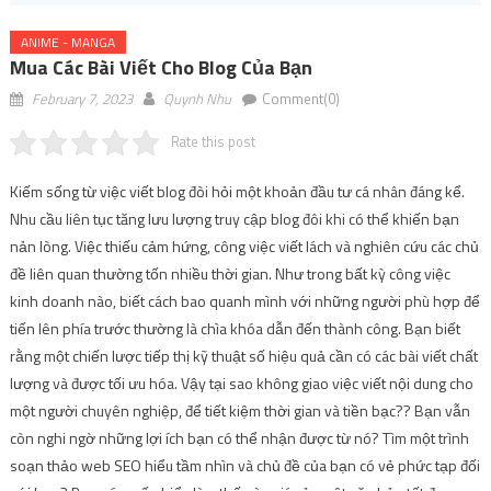
ANIME - MANGA
Mua Các Bài Viết Cho Blog Của Bạn
February 7, 2023
Quynh Nhu
Comment(0)
Rate this post
Kiếm sống từ việc viết blog đòi hỏi một khoản đầu tư cá nhân đáng kể.
Nhu cầu liên tục tăng lưu lượng truy cập blog đôi khi có thể khiến bạn
nản lòng. Việc thiếu cảm hứng, công việc viết lách và nghiên cứu các chủ
đề liên quan thường tốn nhiều thời gian. Như trong bất kỳ công việc
kinh doanh nào, biết cách bao quanh mình với những người phù hợp để
tiến lên phía trước thường là chìa khóa dẫn đến thành công. Bạn biết
rằng một chiến lược tiếp thị kỹ thuật số hiệu quả cần có các bài viết chất
lượng và được tối ưu hóa. Vậy tại sao không giao việc viết nội dung cho
một người chuyên nghiệp, để tiết kiệm thời gian và tiền bạc?? Bạn vẫn
còn nghi ngờ những lợi ích bạn có thể nhận được từ nó? Tìm một trình
soạn thảo web SEO hiểu tầm nhìn và chủ đề của bạn có vẻ phức tạp đối