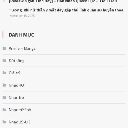
[Review Ngôn Tình Hay] – Hôn Nhân Quyền Lực – Tiễu Tiễu
Tương: Khi nữ thần y mặt dày gặp thủ lĩnh quân sự huyền thoại
November 16, 2025
DANH MỤC
Anime – Manga
Đời sống
Giải trí
Nhạc HOT
Nhạc Trẻ
Nhạc trữ tình
Nhạc US-UK