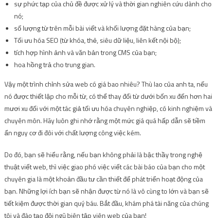
sự phức tạp của chủ đề được xử lý và thời gian nghiên cứu dành cho
nó;
số lượng từ trên mỗi bài viết và khối lượng đặt hàng của bạn;
Tối ưu hóa SEO (từ khóa, thẻ, siêu dữ liệu, liên kết nội bộ);
tích hợp hình ảnh và văn bản trong CMS của bạn;
hoa hồng trả cho trung gian.
Vậy một trình chỉnh sửa web có giá bao nhiêu? Thù lao của anh ta, nếu
nó được thiết lập cho mỗi từ, có thể thay đổi từ dưới bốn xu đến hơn hai
mươi xu đối với một tác giả tối ưu hóa chuyên nghiệp, có kinh nghiệm và
chuyên môn. Hãy luôn ghi nhớ rằng một mức giá quá hấp dẫn sẽ tiềm
ẩn nguy cơ đi đôi với chất lượng công việc kém.
Do đó, bạn sẽ hiểu rằng, nếu bạn không phải là bậc thầy trong nghệ
thuật viết web, thì việc giao phó việc viết các bài báo của bạn cho một
chuyên gia là một khoản đầu tư cần thiết để phát triển hoạt động của
bạn. Những lợi ích bạn sẽ nhận được từ nó là vô cùng to lớn và bạn sẽ
tiết kiệm được thời gian quý báu. Bắt đầu, khám phá tài năng của chúng
tôi và đào tạo đội ngũ biên tập viên web của bạn!