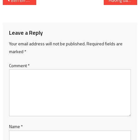
Post
Bên Em Mãi Mãi – Tập 15
Hướng dẫn cơ bản về Phương pháp phân tích giao dịch ngoại hối?
navigation
Leave a Reply
Your email address will not be published.
Required fields are
marked
*
Comment
*
Name
*