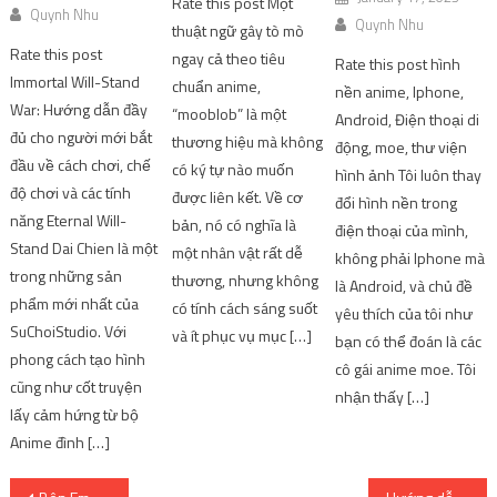
Rate this post Một
Quynh Nhu
Quynh Nhu
thuật ngữ gây tò mò
Rate this post
ngay cả theo tiêu
Rate this post hình
Immortal Will-Stand
chuẩn anime,
nền anime, Iphone,
War: Hướng dẫn đầy
“mooblob” là một
Android, Điện thoại di
đủ cho người mới bắt
thương hiệu mà không
động, moe, thư viện
đầu về cách chơi, chế
có ký tự nào muốn
hình ảnh Tôi luôn thay
độ chơi và các tính
được liên kết. Về cơ
đổi hình nền trong
năng Eternal Will-
bản, nó có nghĩa là
điện thoại của mình,
Stand Dai Chien là một
một nhân vật rất dễ
không phải Iphone mà
trong những sản
thương, nhưng không
là Android, và chủ đề
phẩm mới nhất của
có tính cách sáng suốt
yêu thích của tôi như
SuChoiStudio. Với
và ít phục vụ mục […]
bạn có thể đoán là các
phong cách tạo hình
cô gái anime moe. Tôi
cũng như cốt truyện
nhận thấy […]
lấy cảm hứng từ bộ
Anime đình […]