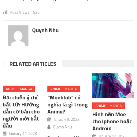
Post Views:
826
Quynh Nhu
RELATED ARTICLES
ANIME - MANGA
ANIME - MANGA
Đại chiến ý chí
“Moeblob” có
bất tử: Hướng
nghĩa là gì trong
ANIME - MANGA
dẫn cơ bản cho
Anime?
Hình nền Moe
người mới bắt
January 9, 2023
cho Iphone hoặc
đầu
Quynh Nhu
Android
January 14, 2023
January 17, 2023