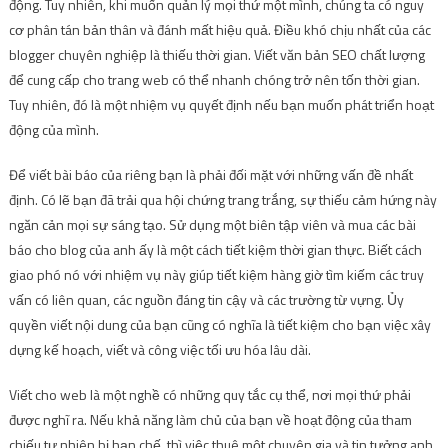
động. Tuy nhiên, khi muốn quản lý mọi thứ một mình, chúng ta có nguy
cơ phân tán bản thân và đánh mất hiệu quả. Điều khó chịu nhất của các
blogger chuyên nghiệp là thiếu thời gian. Viết văn bản SEO chất lượng
để cung cấp cho trang web có thể nhanh chóng trở nên tốn thời gian.
Tuy nhiên, đó là một nhiệm vụ quyết định nếu bạn muốn phát triển hoạt
động của mình.
Để viết bài báo của riêng bạn là phải đối mặt với những vấn đề nhất
định. Có lẽ bạn đã trải qua hội chứng trang trắng, sự thiếu cảm hứng này
ngăn cản mọi sự sáng tạo. Sử dụng một biên tập viên và mua các bài
báo cho blog của anh ấy là một cách tiết kiệm thời gian thực. Biết cách
giao phó nó với nhiệm vụ này giúp tiết kiệm hàng giờ tìm kiếm các truy
vấn có liên quan, các nguồn đáng tin cậy và các trường từ vựng. Ủy
quyền viết nội dung của bạn cũng có nghĩa là tiết kiệm cho bạn việc xây
dựng kế hoạch, viết và công việc tối ưu hóa lâu dài.
Viết cho web là một nghề có những quy tắc cụ thể, nơi mọi thứ phải
được nghĩ ra. Nếu khả năng làm chủ của bạn về hoạt động của tham
chiếu tự nhiên bị hạn chế, thì việc thuê một chuyên gia và tin tưởng anh