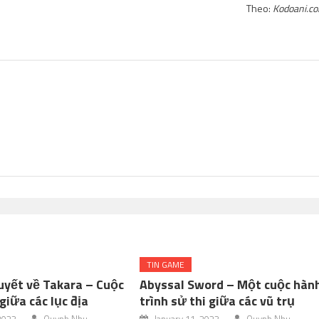
Theo:
Kodoani.c
TIN GAME
uyết về Takara – Cuộc
Abyssal Sword – Một cuộc hàn
giữa các lục địa
trình sử thi giữa các vũ trụ