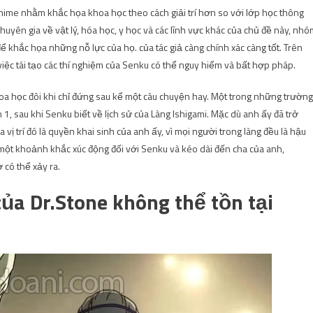
ime nhằm khắc họa khoa học theo cách giải trí hơn so với lớp học thông
uyên gia về vật lý, hóa học, y học và các lĩnh vực khác của chủ đề này, nh
 để khắc họa những nỗ lực của họ. của tác giả càng chính xác càng tốt. Trên
ệc tái tạo các thí nghiệm của Senku có thể nguy hiểm và bất hợp pháp.
 khoa học đôi khi chỉ đứng sau kể một câu chuyện hay. Một trong những trường
 1, sau khi Senku biết về lịch sử của Làng Ishigami. Mặc dù anh ấy đã trở
ị trí đó là quyền khai sinh của anh ấy, vì mọi người trong làng đều là hậu
một khoảnh khắc xúc động đối với Senku và kéo dài đến cha của anh,
 có thể xảy ra.
của Dr.Stone không thể tồn tại