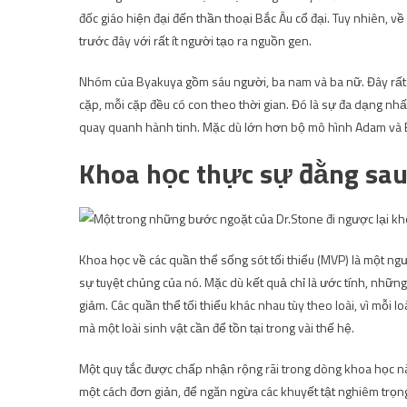
đốc giáo hiện đại đến thần thoại Bắc Âu cổ đại. Tuy nhiên, v
trước đây với rất ít người tạo ra nguồn gen.
Nhóm của Byakuya gồm sáu người, ba nam và ba nữ. Đây rất có
cặp, mỗi cặp đều có con theo thời gian. Đó là sự đa dạng nhấ
quay quanh hành tinh. Mặc dù lớn hơn bộ mô hình Adam và E
Khoa học thực sự đằng sau 
Khoa học về các quần thể sống sót tối thiểu (MVP) là một ng
sự tuyệt chủng của nó. Mặc dù kết quả chỉ là ước tính, nhữn
giảm. Các quần thể tối thiểu khác nhau tùy theo loài, vì mỗi lo
mà một loài sinh vật cần để tồn tại trong vài thế hệ.
Một quy tắc được chấp nhận rộng rãi trong dòng khoa học nà
một cách đơn giản, để ngăn ngừa các khuyết tật nghiêm trọng d