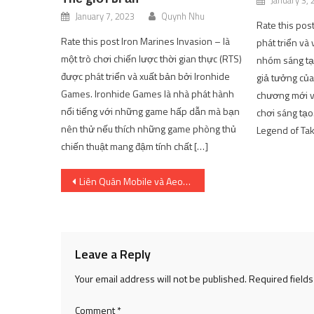
January 3,
January 7, 2023
Quynh Nhu
Rate this pos
Rate this post Iron Marines Invasion – là
phát triển và
một trò chơi chiến lược thời gian thực (RTS)
nhóm sáng tạo
được phát triển và xuất bản bởi Ironhide
giả tưởng của 
Games. Ironhide Games là nhà phát hành
chương mới v
nổi tiếng với những game hấp dẫn mà bạn
chơi sáng tạo
nên thử nếu thích những game phòng thủ
Legend of Tak
chiến thuật mang đậm tính chất […]
Post
Liên Quân Mobile và Aeon Mall Bình Tân hợp tác tổ chức giải đấu sinh viên | SharingFunVN
navigation
Leave a Reply
Your email address will not be published.
Required field
Comment
*