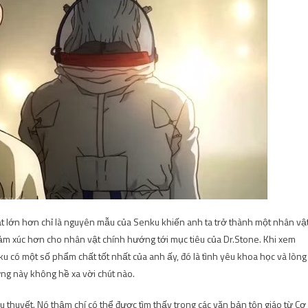
t lớn hơn chỉ là nguyên mẫu của Senku khiến anh ta trở thành một nhân vậ
ảm xúc hơn cho nhân vật chính hướng tới mục tiêu của Dr.Stone. Khi xem
 có một số phẩm chất tốt nhất của anh ấy, đó là tình yêu khoa học và lòng
ởng này không hề xa vời chút nào.
tiểu thuyết. Nó thậm chí có thể được tìm thấy trong các văn bản tôn giáo từ Cơ