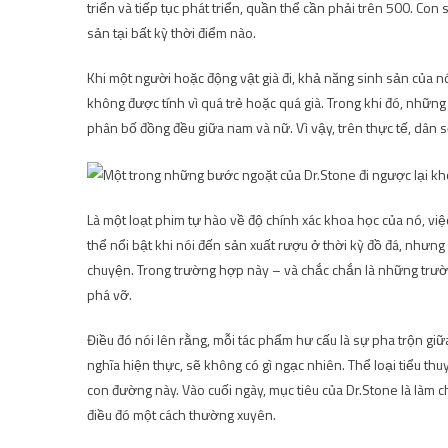
triển và tiếp tục phát triển, quần thể cần phải trên 500. Con
sản tại bất kỳ thời điểm nào.
Khi một người hoặc động vật già đi, khả năng sinh sản của nó
không được tính vì quá trẻ hoặc quá già. Trong khi đó, nhữn
phân bố đồng đều giữa nam và nữ. Vì vậy, trên thực tế, dân s
Là một loạt phim tự hào về độ chính xác khoa học của nó, việc
thể nổi bật khi nói đến sản xuất rượu ở thời kỳ đồ đá, nhưng 
chuyện. Trong trường hợp này – và chắc chắn là những trường
phá vỡ.
Điều đó nói lên rằng, mỗi tác phẩm hư cấu là sự pha trộn gi
nghĩa hiện thực, sẽ không có gì ngạc nhiên. Thể loại tiểu th
con đường này. Vào cuối ngày, mục tiêu của Dr.Stone là làm c
điều đó một cách thường xuyên.