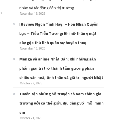
nhân và tác động đến thị trường
óm
November 18, 2025
[Review Ngôn Tình Hay] – Hôn Nhân Quyền
Lực – Tiễu Tiễu Tương: Khi nữ thần y mặt
dày gặp thủ lĩnh quân sự huyền thoại
November 16, 2025
Manga và anime Nhật Bản: Khi những sản
phẩm giải trí trở thành tấm gương phản
chiếu văn hoá, tinh thần và giá trị người Nhật
October 27, 2025
Tuyển tập những bộ truyện có nam chính gia
trưởng với cả thế giới, dịu dàng với mỗi mình
em
October 21, 2025