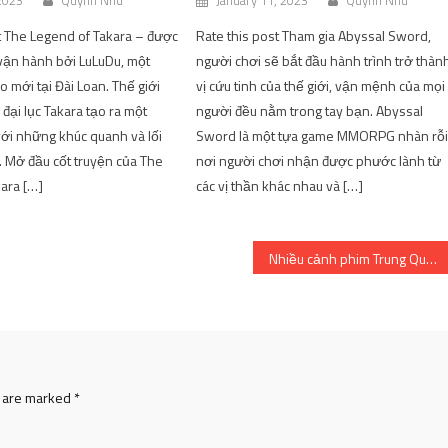
 2023
Quynh Nhu
January 11, 2023
Quynh Nhu
t The Legend of Takara – được
Rate this post Tham gia Abyssal Sword,
 vận hành bởi LuLuDu, một
người chơi sẽ bắt đầu hành trình trở thàn
 mới tại Đài Loan. Thế giới
vị cứu tinh của thế giới, vận mệnh của mọi
đại lục Takara tạo ra một
người đều nằm trong tay bạn. Abyssal
ới những khúc quanh và lối
Sword là một tựa game MMORPG nhàn rỗi
. Mở đầu cốt truyện của The
nơi người chơi nhận được phước lành từ
ara […]
các vị thần khác nhau và […]
Nhiều cảnh phim Trung Quốc bị chê vô lý, khôi hài
s are marked
*