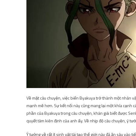
Về mặt câu chuyện, việc biến Byakuya trở thành một nhân vậ
mạnh mẽ hơn. Sự kết nối này cũng mang lại một khía cạnh c
phần của Byakuya trong câu chuyện, khán giả biết được Senku
quyết tâm kiên định của anh ấy. Về nhịp độ câu chuyện, ý tư
Ý tưởng về rất ít sinh vật tái tạo thế giới này đã ăn sâu vào 