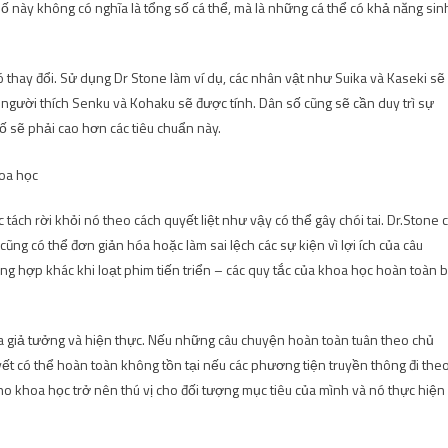
 số này không có nghĩa là tổng số cá thể, mà là những cá thể có khả năng sin
 thay đổi. Sử dụng Dr Stone làm ví dụ, các nhân vật như Suika và Kaseki sẽ
g người thích Senku và Kohaku sẽ được tính. Dân số cũng sẽ cần duy trì sự
ố sẽ phải cao hơn các tiêu chuẩn này.
 tách rời khỏi nó theo cách quyết liệt như vậy có thể gây chói tai. Dr.Stone 
cũng có thể đơn giản hóa hoặc làm sai lệch các sự kiện vì lợi ích của câu
 hợp khác khi loạt phim tiến triển – các quy tắc của khoa học hoàn toàn b
ữa giả tưởng và hiện thực. Nếu những câu chuyện hoàn toàn tuân theo chủ
uyết có thể hoàn toàn không tồn tại nếu các phương tiện truyền thông đi the
ho khoa học trở nên thú vị cho đối tượng mục tiêu của mình và nó thực hiện