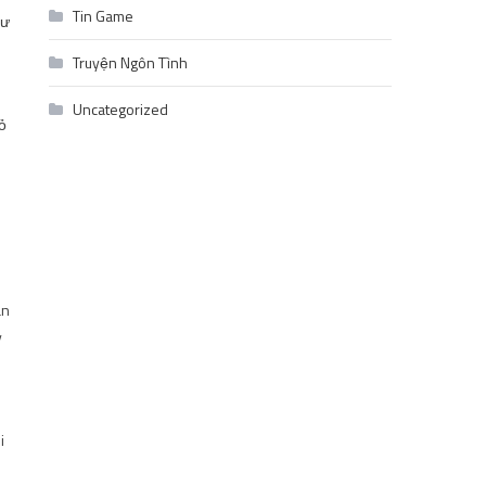
Tin Game
hư
Truyện Ngôn Tình
Uncategorized
hỏ
ặn
y
i