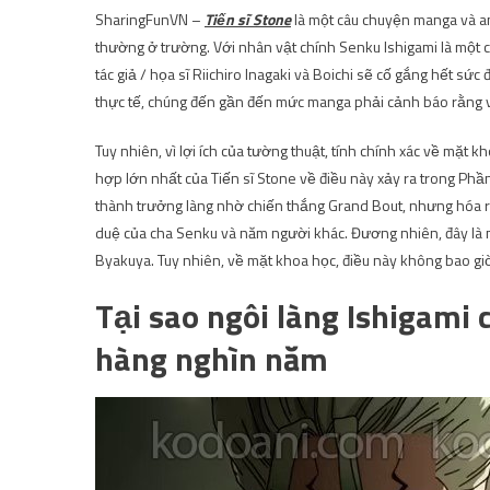
SharingFunVN –
Tiến sĩ Stone
là một câu chuyện manga và an
thường ở trường. Với nhân vật chính Senku Ishigami là một ch
tác giả / họa sĩ Riichiro Inagaki và Boichi sẽ cố gắng hết sức
thực tế, chúng đến gần đến mức manga phải cảnh báo rằng vi
Tuy nhiên, vì lợi ích của tường thuật, tính chính xác về mặt
hợp lớn nhất của Tiến sĩ Stone về điều này xảy ra trong Phần
thành trưởng làng nhờ chiến thắng Grand Bout, nhưng hóa ra v
duệ của cha Senku và năm người khác. Đương nhiên, đây là 
Byakuya. Tuy nhiên, về mặt khoa học, điều này không bao giờ
Tại sao ngôi làng Ishigami 
hàng nghìn năm