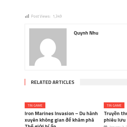
Post Views:
1,349
Quynh Nhu
RELATED ARTICLES
TIN GAME
TIN GAME
Iron Marines Invasion – Du hành
Truyền th
xuyên không gian để khám phá
phiêu lưu 
Thế giới bí ẩn