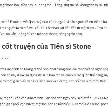
ề mặt khoa học, điều này là không thể – Làng Ishigami sẽ không tồn tại lâu n
 thể là một quyết định có ý thức của Inagaki, vì sáu người đã trở thành ba
t mà người ta có thể yêu cầu khi các nhân vật đều đến từ một trạm vũ trụ n
ve, nó vẫn không đủ cho một nơi tồn tại hàng nghìn năm.
cốt truyện của Tiến sĩ Stone
ưỡng ước tính số lượng cá thể nhỏ nhất trong một loài cần thiết để ngăn ch
g con số này được sử dụng để giúp bảo tồn và quản lý các quần thể đang su
ài có thời gian biểu riêng về sinh sản và tuổi thọ. Con số này là mức tối thiểu
y, mặc dù vẫn còn được tranh luận cho đến ngày nay, là quy tắc 50/500. Nó
o giao phối cận huyết, một loài cần có tối thiểu 50 cá thể. Để các loài phát