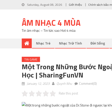
Saturday, August 08, 2026
Giới thiệu
Chính sách bảo 
ÂM NHẠC 4 MÙA
Tin âm nhạc – Tin tức sao Hot 4 mùa
Nhạc Trẻ
Nhạc Trữ Tình
Đời Sống
TIN GAME
Một Trong Những Bước Ngoặt
Học | SharingFunVN
January 12, 2023
Quynh Nhu
Comment(0)
Rate this post