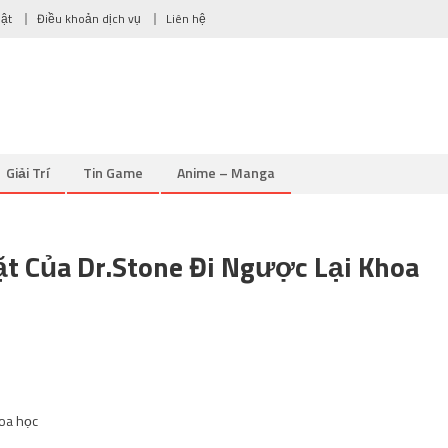
mật
Điều khoản dịch vụ
Liên hệ
Giải Trí
Tin Game
Anime – Manga
 Của Dr.Stone Đi Ngược Lại Khoa