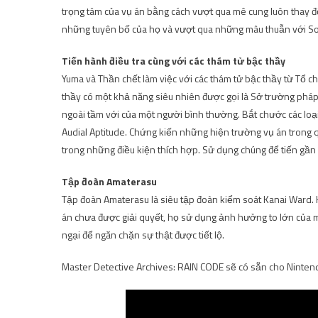
trọng tâm của vụ án bằng cách vượt qua mê cung luôn thay đ
những tuyên bố của họ và vượt qua những mâu thuẫn với Sol
Tiến hành điều tra cùng với các thám tử bậc thầy
Yuma và Thần chết làm việc với các thám tử bậc thầy từ Tổ c
thầy có một khả năng siêu nhiên được gọi là Sở trường pháp
ngoài tầm với của một người bình thường. Bắt chước các loại c
Audial Aptitude. Chứng kiến ​​những hiện trường vụ án trong
trong những điều kiện thích hợp. Sử dụng chúng để tiến gần
Tập đoàn Amaterasu
Tập đoàn Amaterasu là siêu tập đoàn kiểm soát Kanai Ward. Họ
án chưa được giải quyết, họ sử dụng ảnh hưởng to lớn của mì
ngại để ngăn chặn sự thật được tiết lộ.
Master Detective Archives: RAIN CODE sẽ có sẵn cho Ninten