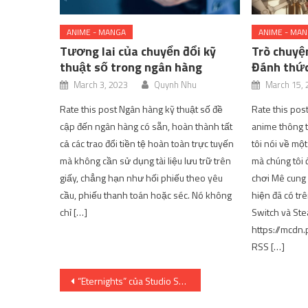
ANIME - MANGA
ANIME - MA
Tương lai của chuyển đổi kỹ
Trò chuyệ
thuật số trong ngân hàng
Đánh thức
March 3, 2023
Quynh Nhu
March 15, 
Rate this post Ngân hàng kỹ thuật số đề
Rate this pos
cập đến ngân hàng có sẵn, hoàn thành tất
anime thông t
cả các trao đổi tiền tệ hoàn toàn trực tuyến
tôi nói về một
mà không cần sử dụng tài liệu lưu trữ trên
mà chúng tôi đ
giấy, chẳng hạn như hối phiếu theo yêu
chơi Mê cung G
cầu, phiếu thanh toán hoặc séc. Nó không
hiện đã có tr
chỉ […]
Switch và Ste
https://mcdn
RSS […]
Post
“Eternights” của Studio Sai nhận được Đoạn giới thiệu trò chơi ngắn mới