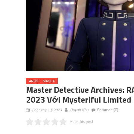
ANIME - MANGA
Master Detective Archives: 
2023 Với Mysteriful Limited 
February 10, 2023
Quynh Nhu
Comment(0)
Rate this post