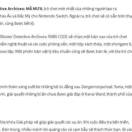
tive Archives: MÃ MƯA
, trò chơi mới nhất của những người tạo ra
âu Âu và Bắc Mỹ cho Nintendo Switch. Ngoài ra, trò chơi sẽ có sẵn trên th
n, cũng được tiết lộ.
ủa Master Detective Archives: RAIN CODE sẽ chứa một bản sao của trò chơi
hẩm nghệ thuật và các cuộc phỏng vấn, một hộp sách thép, một shinigami 6
ưu tập. Một phiên bản vật lý tiêu chuẩn cũng sẽ được bán lẻ, với bìa trò ch
 trinh thám sáng suốt từ những bộ óc đằng sau
Danganronpa
loạt. Yuma, một
 anh, giải quyết những bí ẩn chưa được giải đáp ở Kanai Ward, thành phố của
 khóa Giải pháp sẽ giúp giải quyết các vụ án. Khi cuộc điều tra tiến triển,
. Bên trong, nhiều mánh lới quảng cáo và cạm bẫy sẽ thách thức bạn. Đi và