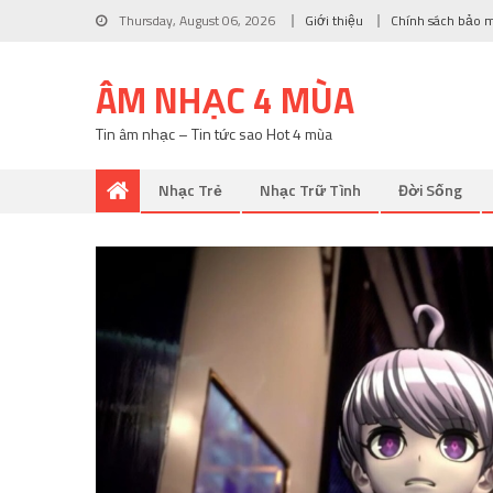
Thursday, August 06, 2026
Giới thiệu
Chính sách bảo 
ÂM NHẠC 4 MÙA
Tin âm nhạc – Tin tức sao Hot 4 mùa
Nhạc Trẻ
Nhạc Trữ Tình
Đời Sống