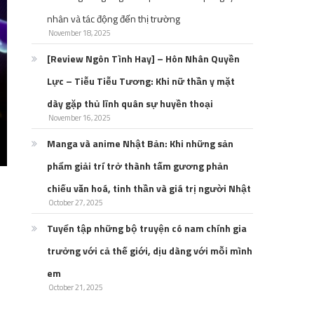
nhân và tác động đến thị trường
November 18, 2025
[Review Ngôn Tình Hay] – Hôn Nhân Quyền
Lực – Tiễu Tiễu Tương: Khi nữ thần y mặt
dày gặp thủ lĩnh quân sự huyền thoại
November 16, 2025
Manga và anime Nhật Bản: Khi những sản
phẩm giải trí trở thành tấm gương phản
chiếu văn hoá, tinh thần và giá trị người Nhật
October 27, 2025
Tuyển tập những bộ truyện có nam chính gia
trưởng với cả thế giới, dịu dàng với mỗi mình
em
October 21, 2025