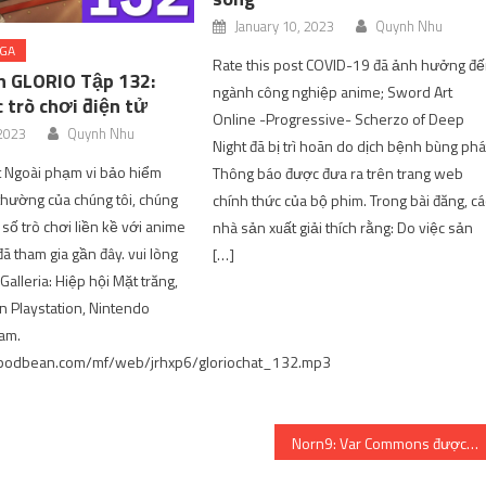
January 10, 2023
Quynh Nhu
NGA
Rate this post COVID-19 đã ảnh hưởng đ
n GLORIO Tập 132:
ngành công nghiệp anime; Sword Art
 trò chơi điện tử
Online -Progressive- Scherzo of Deep
2023
Quynh Nhu
Night đã bị trì hoãn do dịch bệnh bùng phá
t Ngoài phạm vi bảo hiểm
Thông báo được đưa ra trên trang web
hường của chúng tôi, chúng
chính thức của bộ phim. Trong bài đăng, cá
 số trò chơi liền kề với anime
nhà sản xuất giải thích rằng: Do việc sản
ã tham gia gần đây. vui lòng
[…]
alleria: Hiệp hội Mặt trăng,
ên Playstation, Nintendo
am.
.podbean.com/mf/web/jrhxp6/gloriochat_132.mp3
Norn9: Var Commons được thiết lập vào tháng 3 năm 2023 & Norn9: Kỷ nguyên cuối cùng được lên lịch cho mùa hè năm 2023 trên Nintendo Switch