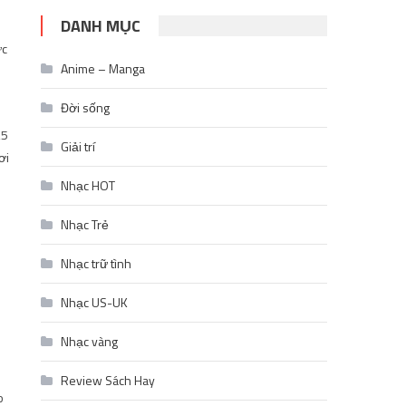
DANH MỤC
ực
Anime – Manga
Đời sống
,5
Giải trí
ơi
Nhạc HOT
Nhạc Trẻ
Nhạc trữ tình
Nhạc US-UK
Nhạc vàng
Review Sách Hay
o