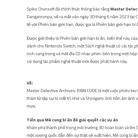
Spike Chunsoft đã chính thức thông báo rằng
Master Detec
Danganronpa, sẽ ra mắt vào ngày 30 tháng 6 năm 2023 tại Ch
tế với Phiên bản giới hạn, được gọi là Phiên bản giới hạn bí ẩ
Được giới thiệu là Phiên bản giới hạn bí ẩn, biến thể này c
dành cho Nintendo Switch, một Sách nghệ thuật có các tác p
inch sang trọng và một đĩa CD nhạc phim. bên trong một hộp s
sử dụng tác phẩm nghệ thuật mới được phát hành này.
Về:
Master Detective Archives: RAIN CODE là một cuộc phiêu lưu
thám tử tập sự bị mất trí nhớ và Shinigami, linh hồn ám ảnh
mưa.
Tiến qua Mê cung bí ẩn để giải quyết các vụ án
Khám phá thành phố trong môi trường 3D hoàn toàn và tìm Chìa
một vương quốc dẫn đến sự thật sẽ xuất hiện, Mê cung bí ẩn