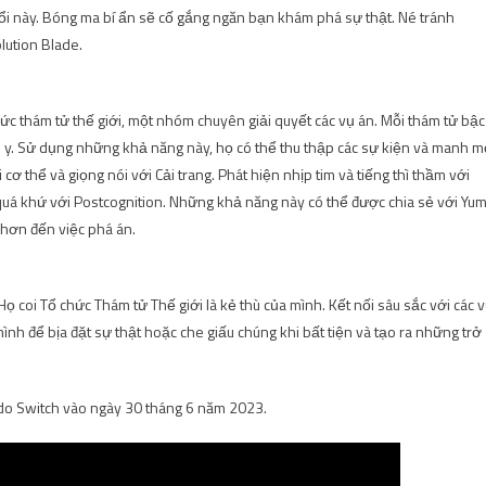
ổi này. Bóng ma bí ẩn sẽ cố gắng ngăn bạn khám phá sự thật. Né tránh
ution Blade.
hức thám tử thế giới, một nhóm chuyên giải quyết các vụ án. Mỗi thám tử bậc
 y. Sử dụng những khả năng này, họ có thể thu thập các sự kiện và manh m
ơ thể và giọng nói với Cải trang. Phát hiện nhịp tim và tiếng thì thầm với
 quá khứ với Postcognition. Những khả năng này có thể được chia sẻ với Yu
 hơn đến việc phá án.
 coi Tổ chức Thám tử Thế giới là kẻ thù của mình. Kết nối sâu sắc với các 
nh để bịa đặt sự thật hoặc che giấu chúng khi bất tiện và tạo ra những trở
do Switch vào ngày 30 tháng 6 năm 2023.