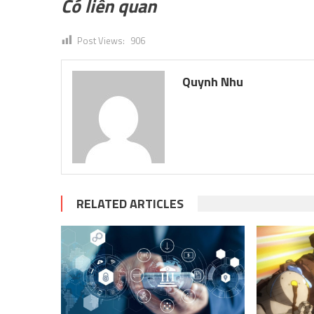
Có liên quan
Post Views:
906
Quynh Nhu
RELATED ARTICLES