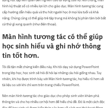
hình kỹ thuật số có nhiều lợi ích cho giáo dục. Màn hình tương tác cung
cấp hướng dẫn hiệu quả và thu hút người học ở mọi lứa tuổi và khả
năng. Chúng cũng có thể giúp trẻ tập trung mà không bị phân tâm bởi bất
cứ thứ gì xung quanh (như điện thoại).
Màn hình tương tác có thể giúp
học sinh hiểu và ghi nhớ thông
tin tốt hơn.
Tôi đã tận mắt chứng kiến ​​điều này. Khi tôi dạy sử dụng PowerPoint
trong lớp học, học sinh sẽ hỏi đi hỏi lại những câu hỏi giống nhau. Tuy
nhiên, khi họ được trình bày với Màn hình tương tác, họ hiểu rõ hơn về
tài liệu so với khi chỉ xem trên trang chiếu PowerPoint.
Nên
màn hình tương tác cho giáo dục
cho phép sinh viên khám phá
thông tin và cho họ nhiều cơ hội hơn để hiểu chủ đề. Đó là một cách độc
đáo để học sinh có được kiến ​​thức sâu hơn về cách mọi thứ hoạt động