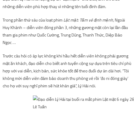
những diễn viên phù hợp thay vì những tên tuổi đình đám.
Trong phần thứ sáu của loạt phim
Lật mặt:
Tấm vé định mệnh,
Ngoài
Huy Khánh – diễn viên đóng phần 3, những gương mặt còn lại lần đầu
tham gia phim như Quốc Cường, Trung Dũng, Thanh Thức, Diệp Bảo
Ngọc …
Trước câu hỏi có áp lực không khi hầu hết diễn viên không phải gương
mặt ăn khách, đạo diễn cho biết anh tuyển cộng sự dựa trên tiêu chí phù
hợp với vai diễn, kịch bản, sức khỏe tốt để theo đuổi dự án dài hơi. “Tôi
không mời diễn viên đảm bảo doanh thu phòng vé rồi ‘đo ni đóng giày’
cho họ với suy nghĩ phim sẽ hút khán giả”, Lý Hải nói.