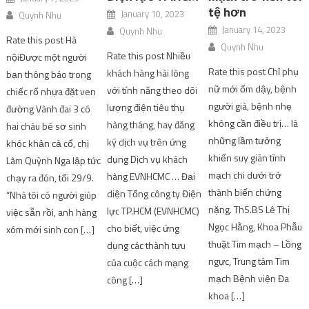
tệ hơn
January 10, 2023
Quynh Nhu
January 14, 2023
Quynh Nhu
Rate this post Hà
Quynh Nhu
Rate this post Nhiều
nộiĐược một người
Rate this post Chỉ phụ
khách hàng hài lòng
bạn thông báo trong
nữ mới ốm dậy, bệnh
với tính năng theo dõi
chiếc rổ nhựa đặt ven
người già, bệnh nhẹ
lượng điện tiêu thụ
đường Vành đai 3 có
không cần điều trị… là
hàng tháng, hay đăng
hai cháu bé sơ sinh
những lầm tưởng
ký dịch vụ trên ứng
khóc khản cả cổ, chị
khiến suy giãn tĩnh
dụng Dịch vụ khách
Lâm Quỳnh Nga lập tức
mạch chi dưới trở
hàng EVNHCMC … Đại
chạy ra đón, tối 29/9.
thành biến chứng
diện Tổng công ty Điện
“Nhà tôi có người giúp
nặng. ThS.BS Lê Thị
lực TP.HCM (EVNHCMC)
việc sẵn rồi, anh hàng
Ngọc Hằng, Khoa Phẫu
cho biết, việc ứng
xóm mới sinh con […]
thuật Tim mạch – Lồng
dụng các thành tựu
ngực, Trung tâm Tim
của cuộc cách mạng
mạch Bệnh viện Đa
công […]
khoa […]