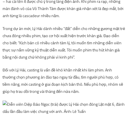
– hai cái tên ít được chú ý trong làng điện ảnh. Khi phim ra rạp, những
màn đánh võ của Võ Thành Tâm được khán giả nhận xét là đẹp mắt, bởi
anh từng là cascadeur nhiều năm.
Trong dự án mới, Lý Hải dành nhiều “đất” diễn cho những gương mặt trẻ
chưa đóng nhiều phim, tạo cơ hội xuất hiện trước khán giả. Đạo diễn
cho biết: “Kịch bản có nhiều cảnh tâm lý, tôi muốn tìm những diễn viên
thực sự nắm vững kỹ thuật diễn xuất. Tôi muốn phim thu hút khán giả
bằng nội dung chứ không phải vì kinh phí”.
Đối với Lý Hải, casting là vấn đề khó khăn nhất khi làm phim. Anh
thường chọn phương án đào tạo ngay từ đầu, tìm người phù hợp, có
tiềm năng, mời casting ở giai đoạn kịch bản thô. Nếu phù hợp, nhóm sẽ
giúp họ trau dồi trong vài tháng đến nửa năm.