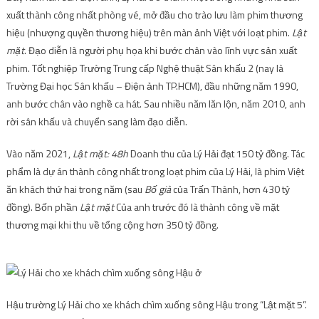
xuất thành công nhất phòng vé, mở đầu cho trào lưu làm phim thương
hiệu (nhượng quyền thương hiệu) trên màn ảnh Việt với loạt phim.
Lật
mặt
. Đạo diễn là người phụ họa khi bước chân vào lĩnh vực sản xuất
phim. Tốt nghiệp Trường Trung cấp Nghệ thuật Sân khấu 2 (nay là
Trường Đại học Sân khấu – Điện ảnh TP.HCM), đầu những năm 1990,
anh bước chân vào nghề ca hát. Sau nhiều năm lăn lộn, năm 2010, anh
rời sân khấu và chuyển sang làm đạo diễn.
Vào năm 2021,
Lật mặt: 48h
Doanh thu của Lý Hải đạt 150 tỷ đồng. Tác
phẩm là dự án thành công nhất trong loạt phim của Lý Hải, là phim Việt
ăn khách thứ hai trong năm (sau
Bố già
của Trấn Thành, hơn 430 tỷ
đồng). Bốn phần
Lật mặt
Của anh trước đó là thành công về mặt
thương mại khi thu về tổng cộng hơn 350 tỷ đồng.
Hậu trường Lý Hải cho xe khách chìm xuống sông Hậu trong “Lật mặt 5”.