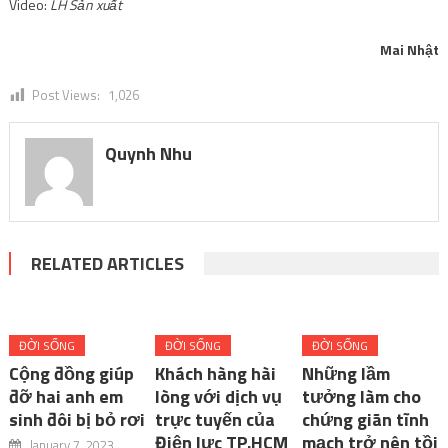
Video:
LH Sản xuất
Mai Nhật
Post Views:
1,026
Quynh Nhu
RELATED ARTICLES
ĐỜI SỐNG
ĐỜI SỐNG
ĐỜI SỐNG
Cộng đồng giúp
Khách hàng hài
Những lầm
đỡ hai anh em
lòng với dịch vụ
tưởng làm cho
sinh đôi bị bỏ rơi
trực tuyến của
chứng giãn tĩnh
Điện lực TP.HCM
mạch trở nên tồi
January 7, 2023