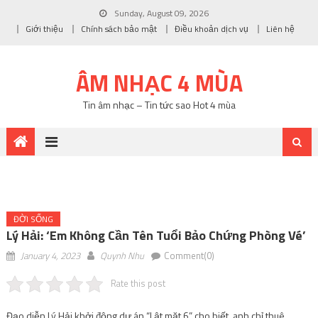
Sunday, August 09, 2026
Giới thiệu
Chính sách bảo mật
Điều khoản dịch vụ
Liên hệ
ÂM NHẠC 4 MÙA
Tin âm nhạc – Tin tức sao Hot 4 mùa
ĐỜI SỐNG
Lý Hải: ‘Em Không Cần Tên Tuổi Bảo Chứng Phòng Vé’
January 4, 2023
Quynh Nhu
Comment(0)
Rate this post
Đạo diễn Lý Hải khởi động dự án “Lật mặt 6” cho biết, anh chỉ thuê