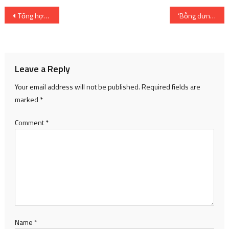
Post
Tổng hợp 5 màn hài ‘bá đạo’ nhất của Gia đình nhà rèn phần 1
‘Bỗng dưng trúng số’ lập kỷ lục phim Hàn chiếu tại Việt Nam
navigation
Leave a Reply
Your email address will not be published.
Required fields are
marked
*
Comment
*
Name
*