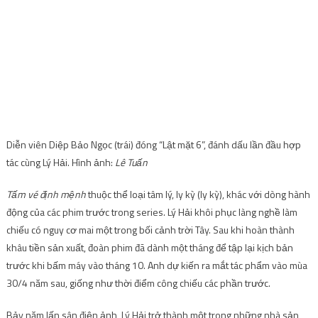
Diễn viên Diệp Bảo Ngọc (trái) đóng “Lật mặt 6”, đánh dấu lần đầu hợp
tác cùng Lý Hải. Hình ảnh:
Lê Tuấn
Tấm vé định mệnh
thuộc thể loại tâm lý, ly kỳ (ly kỳ), khác với dòng hành
động của các phim trước trong series. Lý Hải khôi phục làng nghề làm
chiếu có nguy cơ mai một trong bối cảnh trời Tây. Sau khi hoàn thành
khâu tiền sản xuất, đoàn phim đã dành một tháng để tập lại kịch bản
trước khi bấm máy vào tháng 10. Anh dự kiến ​​ra mắt tác phẩm vào mùa
30/4 năm sau, giống như thời điểm công chiếu các phần trước.
Bảy năm lấn sân điện ảnh, Lý Hải trở thành một trong những nhà sản