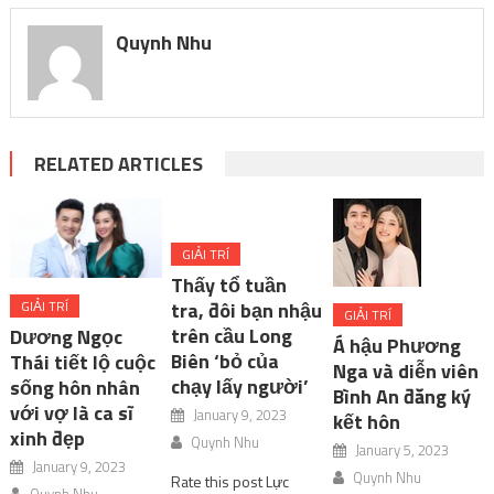
Quynh Nhu
RELATED ARTICLES
GIẢI TRÍ
Thấy tổ tuần
tra, đôi bạn nhậu
GIẢI TRÍ
GIẢI TRÍ
trên cầu Long
Dương Ngọc
Á hậu Phương
Biên ‘bỏ của
Thái tiết lộ cuộc
Nga và diễn viên
chạy lấy người’
sống hôn nhân
Bình An đăng ký
với vợ là ca sĩ
January 9, 2023
kết hôn
xinh đẹp
Quynh Nhu
January 5, 2023
January 9, 2023
Quynh Nhu
Rate this post Lực
Quynh Nhu