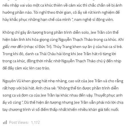
nếu nhập vai vào một ca khúc thiên về cảm xúc thì chắc chắn sẽ bị ảnh
hưởng phần nào. Tôi nghĩ theo thời gian, cô ấy sẽ rút kinh nghiệm để
hãy khắc phục những hạn chế của mình “, nam nghệ sĩ động viên.
Không chỉ gây ấn tượng trong phần trình diễn solo, Jee Trần còn thể
hiện bản lĩnh khi hòa giọng cùng Nguyễn Thạch Thảo trong ca khúc.
Khi
giấc mơ đến
(nhạc sĩ Đức Trí). Thùy Trang khen sự ăn ý của hai ca sĩ trẻ.
Trong khi đó, danh ca Thái Châu hài lòng khi Jee Trần hát rõ từng lời
trong ca khúc, đồng thời nhắc nhở Nguyễn Thạch Thảo chú ý đến nhịp
để đẩy cảm xúc lên cao trào.
Nguyên Vũ khen giọng hát nhẹ nhàng, cao vút của Jee Trần và cho rằng
rất hợp với bài hát. Anh chia sẻ: “Không thể tin được phần trình diễn
song ca và đơn ca của Jee Trần lại khác nhau đến vậy. Thuyết phục anh
ấy vô cùng ”. Dù thể hiện ấn tượng nhưng Jee Trần vẫn phải nói lời chia
tay chương trình vì số điểm thấp nhất khiến nhiều khán giả tiếc nuối.
Post Views:
1,172