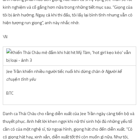
kinh nghiệm và cố gắng hơn nữa trong những tiết mục sau. “Giọng của
tôi bị ảnh hưởng. Ngay cả khi thi đấu, tôi lấy lại bình tĩnh nhưng vẫn có
hiện tượng run giọng”, anh này nhắc nhở.
\N
Jee Trần khiến nhiều người tiếc nuối khi dừng chân ở
Người kể
chuyện tình yêu
BTC
Danh ca Thái Châu cho rằng diễn xuất của Jee Trần ngày càng tiến bộ và
thuyết phục. Anh hết lời khen ngợi khi nữ thí sinh hội đủ những yếu tố
cần có của một nghệ sĩ, từ ngoại hình, giọng hát cho đến diễn xuất. “Cô
có giọng hát hay, xinh xắn, diễn xuất tốt thì còn muốn gì nữa. Như tôi,