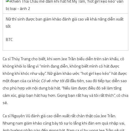
Nữ thí sinh được ban giám khảo đánh giá cao về khả năng diễn xuất
tốt
BTC
Ca sĩ Thùy Trang cho biết, khi xem Jee Trần biểu diễn trên sân khấu, cô
không khỏi lo lắng vì “mình đang diễn, không biết mình có hát được
không khi khóc như vậy”. Nữ giám khảo ước “hot girl kẹo kéo” hát được
một đoạn của ca khúc
Có vẻ như tôi đã
đầu tiên, sau đó tiếp tục diễn sao
cho phù hợp với nội dung bài hát. “Nếu làm được điều đó sẽ làm tăng
cảm xúc, giúp bạn hát hay hơn. Giọng bạn rất hay và tôi rất thích”, cô chia
sẻ.
Ca sĩ Nguyên Vũ đánh giá cao diễn xuất rất chân thật của Jee Trần.
Nhưng nam giám khảo cũng bày tỏ sự lo lắng khi đàn em quá nhập vai,
ảnh hưởng phần nào đến giọng hát. Nam ca sĩ hy vọng Jee Trần sẽ rút