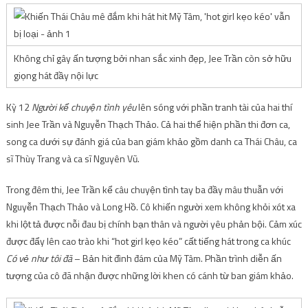
Không chỉ gây ấn tượng bởi nhan sắc xinh đẹp, Jee Trần còn sở hữu
giọng hát đầy nội lực
Kỳ 12
Người kể chuyện tình yêu
lên sóng với phần tranh tài của hai thí
sinh Jee Trần và Nguyễn Thạch Thảo. Cả hai thể hiện phần thi đơn ca,
song ca dưới sự đánh giá của ban giám khảo gồm danh ca Thái Châu, ca
sĩ Thùy Trang và ca sĩ Nguyên Vũ.
Trong đêm thi, Jee Trần kể câu chuyện tình tay ba đầy mâu thuẫn với
Nguyễn Thạch Thảo và Long Hồ. Cô khiến người xem không khỏi xót xa
khi lột tả được nỗi đau bị chính bạn thân và người yêu phản bội. Cảm xúc
được đẩy lên cao trào khi “hot girl kẹo kéo” cất tiếng hát trong ca khúc
Có vẻ như tôi đã
– Bản hit đình đám của Mỹ Tâm. Phần trình diễn ấn
tượng của cô đã nhận được những lời khen có cánh từ ban giám khảo.