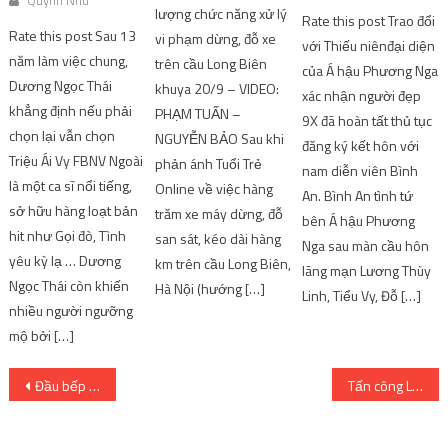
lượng chức năng xử lý
Rate this post Trao đổi
Rate this post Sau 13
vi phạm dừng, đỗ xe
với Thiếu niênđại diện
năm làm việc chung,
trên cầu Long Biên
của Á hậu Phương Nga
Dương Ngọc Thái
khuya 20/9 – VIDEO:
xác nhận người đẹp
khẳng định nếu phải
PHẠM TUẤN –
9X đã hoàn tất thủ tục
chọn lại vẫn chọn
NGUYỄN BẢO Sau khi
đăng ký kết hôn với
Triệu Ái Vy FBNV Ngoài
phản ánh Tuổi Trẻ
nam diễn viên Bình
là một ca sĩ nổi tiếng,
Online về việc hàng
An. Bình An tình tứ
sở hữu hàng loạt bản
trăm xe máy dừng, đỗ
bên Á hậu Phương
hit như Gọi đò, Tình
san sát, kéo dài hàng
Nga sau màn cầu hôn
yêu kỳ lạ … Dương
km trên cầu Long Biên,
lãng mạn Lương Thùy
Ngọc Thái còn khiến
Hà Nội (hướng […]
Linh, Tiểu Vy, Đỗ […]
nhiều người ngưỡng
mộ bởi […]
Post
Đầu bếp bị nhiễm liên cầu lợn
Tấn công Lâu đài Gian? Ngày phát hành
navigation