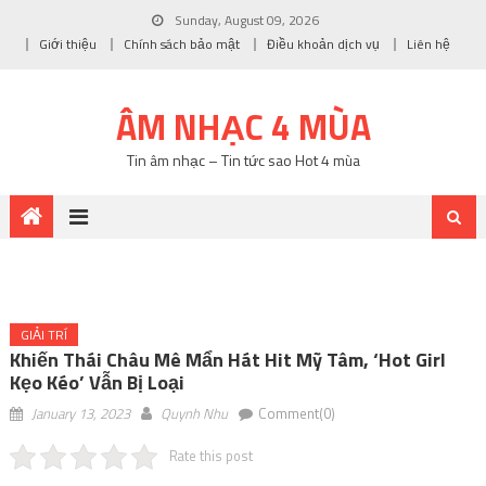
Sunday, August 09, 2026
Giới thiệu
Chính sách bảo mật
Điều khoản dịch vụ
Liên hệ
ÂM NHẠC 4 MÙA
Tin âm nhạc – Tin tức sao Hot 4 mùa
GIẢI TRÍ
Khiến Thái Châu Mê Mẩn Hát Hit Mỹ Tâm, ‘hot Girl
Kẹo Kéo’ Vẫn Bị Loại
January 13, 2023
Quynh Nhu
Comment(0)
Rate this post