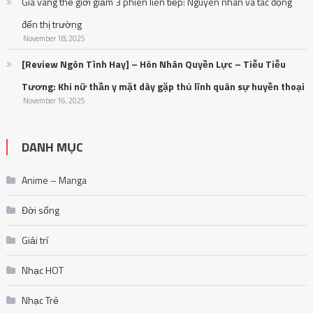
Giá vàng thế giới giảm 3 phiên liên tiếp: Nguyên nhân và tác động
đến thị trường
November 18, 2025
[Review Ngôn Tình Hay] – Hôn Nhân Quyền Lực – Tiễu Tiễu
Tương: Khi nữ thần y mặt dày gặp thủ lĩnh quân sự huyền thoại
November 16, 2025
DANH MỤC
Anime – Manga
Đời sống
Giải trí
Nhạc HOT
Nhạc Trẻ