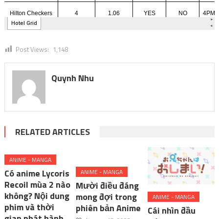
Post Views:
1,148
Quynh Nhu
RELATED ARTICLES
ANIME - MANGA
Có anime Lycoris
ANIME - MANGA
Recoil mùa 2 nào
Mười điều đáng
không? Nội dung
mong đợi trong
ANIME - MANGA
phim và thời
phiên bản Anime
Cái nhìn đầu
gian phát hành