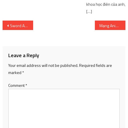
khoa học điên của anh,
[…]
Post
Sword Art Online the Movie -Progressive- Scherzo of Deep Night Vé xem phim hiện có sẵn để mua tại Vương quốc Anh
Mạng Anime Vương quốc Anh – Cửa sổ thứ ba 2023 Sogo Ishii phát hành kép
navigation
Leave a Reply
Your email address will not be published.
Required fields are
marked
*
Comment
*