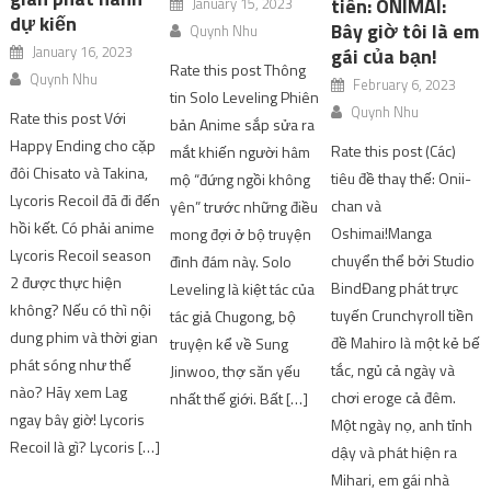
tiên: ONIMAI:
January 15, 2023
dự kiến
Bây giờ tôi là em
Quynh Nhu
January 16, 2023
gái của bạn!
Rate this post Thông
Quynh Nhu
February 6, 2023
tin Solo Leveling Phiên
Quynh Nhu
Rate this post Với
bản Anime sắp sửa ra
Happy Ending cho cặp
Rate this post (Các)
mắt khiến người hâm
đôi Chisato và Takina,
tiêu đề thay thế: Onii-
mộ “đứng ngồi không
Lycoris Recoil đã đi đến
chan và
yên” trước những điều
hồi kết. Có phải anime
Oshimai!Manga
mong đợi ở bộ truyện
Lycoris Recoil season
chuyển thể bởi Studio
đình đám này. Solo
2 được thực hiện
BindĐang phát trực
Leveling là kiệt tác của
không? Nếu có thì nội
tuyến Crunchyroll tiền
tác giả Chugong, bộ
dung phim và thời gian
đề Mahiro là một kẻ bế
truyện kể về Sung
phát sóng như thế
tắc, ngủ cả ngày và
Jinwoo, thợ săn yếu
nào? Hãy xem Lag
chơi eroge cả đêm.
nhất thế giới. Bất […]
ngay bây giờ! Lycoris
Một ngày nọ, anh tỉnh
Recoil là gì? Lycoris […]
dậy và phát hiện ra
Mihari, em gái nhà