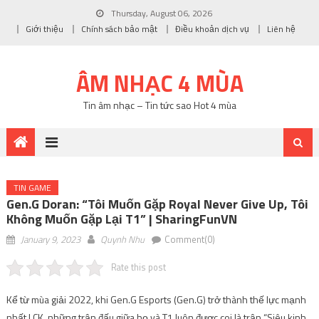
Thursday, August 06, 2026
Giới thiệu
Chính sách bảo mật
Điều khoản dịch vụ
Liên hệ
ÂM NHẠC 4 MÙA
Tin âm nhạc – Tin tức sao Hot 4 mùa
TIN GAME
Gen.G Doran: “Tôi Muốn Gặp Royal Never Give Up, Tôi
Không Muốn Gặp Lại T1” | SharingFunVN
January 9, 2023
Quynh Nhu
Comment(0)
Rate this post
Kể từ mùa giải 2022, khi
Gen.G Esports
(Gen.G) trở thành thế lực mạnh
nhất LCK, những trận đấu giữa họ và T1 luôn được coi là trận “Siêu kinh