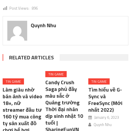
Post Views:
896
Quynh Nhu
RELATED ARTICLES
TIN GAME
Candy Crush
TIN GAME
TIN GAME
Saga phủ đầy
Làm giàu nhờ
Tìm hiểu về G-
màu sắc ở
bán ảnh và video
Sync và
Quảng trường
18+, nữ
FreeSync (Mới
Thời đại nhân
streamer đầu tư
nhất 2022)
dịp sinh nhật 10
160 tỷ mua công
January 6, 2023
tuổi |
ty sản xuất đồ
Quynh Nhu
SharingFunVN
chơi bể bơi