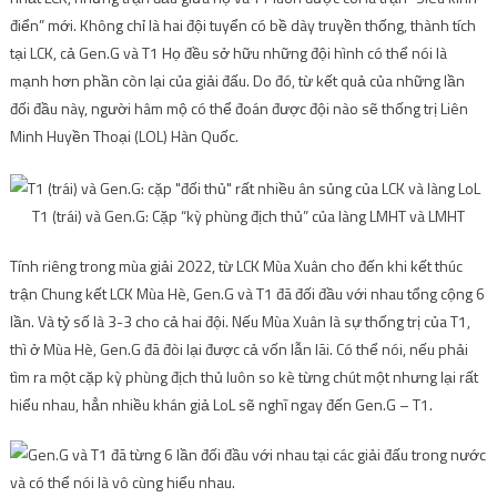
điển” mới. Không chỉ là hai đội tuyển có bề dày truyền thống, thành tích
tại LCK, cả Gen.G và
T1
Họ đều sở hữu những đội hình có thể nói là
mạnh hơn phần còn lại của giải đấu. Do đó, từ kết quả của những lần
đối đầu này, người hâm mộ có thể đoán được đội nào sẽ thống trị Liên
Minh Huyền Thoại (LOL) Hàn Quốc.
T1 (trái) và Gen.G: Cặp “kỳ phùng địch thủ” của làng LMHT và LMHT
Tính riêng trong mùa giải 2022, từ LCK Mùa Xuân cho đến khi kết thúc
trận Chung kết LCK Mùa Hè, Gen.G và T1 đã đối đầu với nhau tổng cộng 6
lần. Và tỷ số là 3-3 cho cả hai đội. Nếu Mùa Xuân là sự thống trị của T1,
thì ở Mùa Hè, Gen.G đã đòi lại được cả vốn lẫn lãi. Có thể nói, nếu phải
tìm ra một cặp kỳ phùng địch thủ luôn so kè từng chút một nhưng lại rất
hiểu nhau, hẳn nhiều khán giả LoL sẽ nghĩ ngay đến Gen.G – T1.