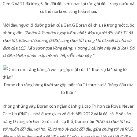
Gen.G và T1 đã từng 6 lần đối đầu với nhau tại các giải đấu trong nước và
có thể nói là vô cùng hiểu nhau.
Mới đây, người đi đường trên của Gen.G Doran đã chia sẻ trong một cuộc
phỏng vấn:
“Nhóm A là nhóm nguy hiểm nhất. Mọi người đều biết T1 đã
chơi tốt. EDward Gaming (EDG) cũng chơi tốt trong khi Cloud9 là nhà vô
địch của LCS. Nếu vượt qua Vòng bảng, 1 trong 3 cái tên này sẽ bị loại. Đó
là điều khiến nhóm này trở nên hấp dẫn như vậy ”.
Doran cho rằng bảng A với sự góp mặt của T1 thực sự là “bảng đấu của
tử thần”
Không những vậy, Doran còn ngầm đánh giá cao T1 hơn cả Royal Never
Give Up (RNG) – nhà đương kim vô địch MSI 2022 và là đội có lẽ sẽ vào
bảng D cùng với Gen.G của anh. Cụ thể, Doran nói:
“RNG đã chơi tốt và
tôi muốn đối đầu với họ. Tôi tò mò về cuộc đối đầu giữa chúng tôi và RNG.
Nhưng tôi không muốn đối đầu với T1 nữa, ngay cả khi tôi có thể đi đến