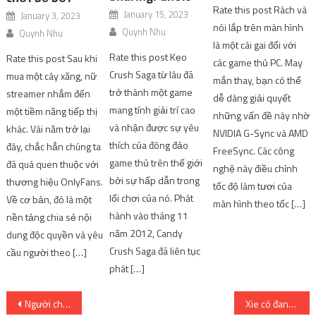
Rate this post Rách và
January 15, 2023
January 3, 2023
nói lắp trên màn hình
Quynh Nhu
Quynh Nhu
là một cái gai đối với
Rate this post Kẹo
Rate this post Sau khi
các game thủ PC. May
Crush Saga từ lâu đã
mua một cây xăng, nữ
mắn thay, bạn có thể
trở thành một game
streamer nhắm đến
dễ dàng giải quyết
mang tính giải trí cao
một tiềm năng tiếp thị
những vấn đề này nhờ
và nhận được sự yêu
khác. Vài năm trở lại
NVIDIA G-Sync và AMD
thích của đông đảo
đây, chắc hẳn chúng ta
FreeSync. Các công
game thủ trên thế giới
đã quá quen thuộc với
nghệ này điều chỉnh
bởi sự hấp dẫn trong
thương hiệu OnlyFans.
tốc độ làm tươi của
lối chơi của nó. Phát
Về cơ bản, đó là một
màn hình theo tốc […]
hành vào tháng 11
nền tảng chia sẻ nội
năm 2012, Candy
dung độc quyền và yêu
Crush Saga đã liên tục
cầu người theo […]
phát […]
Post
Người chơi máy chủ Việt Nam chưa kịp trải nghiệm, Miss Fortune đã bị Riot nerf mạnh tay | SharingFunVN
Xie có đang gặp nguy hiểm không? Cốt truyện & Ngày phát hành