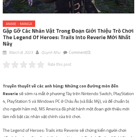
ANIME - MANGA
Gặp Gỡ Các Nhân Vật Trong Đoạn Giới Thiệu Trò Chơi
The Legend Of Heroes: Trails Into Reverie Mới Nhất
Này
March 8, 2023
Quynh Nhu
Comment(0)
Rate this post
Truyền thuyết về các anh hùng: Những con đường mòn đến
Reverie
sẽ sớm ra mắt ở phương Tây trên Nintendo Switch, PlayStation
4, PlayStation 5 và Windows PC ở Châu Âu (và Bắc Mỹ), và để chuẩn bị
cho người hâm mộ, NIS America đã phát hành một đoạn giới thiệu mới
làm nổi bật các nhân vật chính của trò chơi.
The Legend of Heroes: Trails into Reverie sẽ chứng kiến ​​người chơi