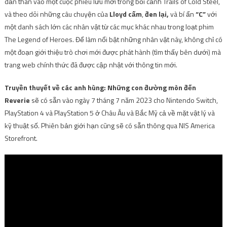
dấn thân vào một cuộc phiêu lưu mới trong bối cảnh Trails of Cold Steel,
và theo dõi những câu chuyện của
Lloyd cấm
,
đen lại,
và bí ẩn
“C”
với
một danh sách lớn các nhân vật từ các mục khác nhau trong loạt phim
The Legend of Heroes. Để làm nổi bật những nhân vật này, không chỉ có
một đoạn giới thiệu trò chơi mới được phát hành (tìm thấy bên dưới) mà
trang web chính thức đã được cập nhật với thông tin mới.
Truyền thuyết về các anh hùng: Những con đường mòn đến
Reverie
sẽ có sẵn vào ngày 7 tháng 7 năm 2023 cho Nintendo Switch,
PlayStation 4 và PlayStation 5 ở Châu Âu và Bắc Mỹ cả về mặt vật lý và
kỹ thuật số. Phiên bản giới hạn cũng sẽ có sẵn thông qua NIS America
Storefront.