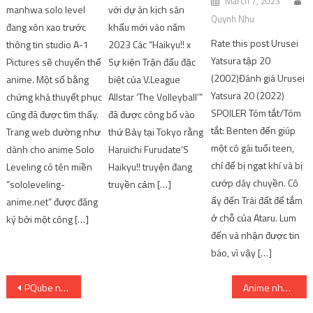
March 7, 2023
manhwa solo level
với dự án kịch sân
Quynh Nhu
đang xôn xao trước
khấu mới vào năm
Rate this post Urusei
thông tin studio A-1
2023 Các “Haikyu!! x
Yatsura tập 20
Pictures sẽ chuyển thể
Sự kiện Trận đấu đặc
(2002)Đánh giá Urusei
anime. Một số bằng
biệt của V.League
Yatsura 20 (2022)
chứng khá thuyết phục
Allstar ‘The Volleyball’”
SPOILER Tóm tắt/Tóm
cũng đã được tìm thấy.
đã được công bố vào
tắt: Benten đến giúp
Trang web dường như
thứ Bảy tại Tokyo rằng
một cô gái tuổi teen,
dành cho anime Solo
Haruichi Furudate‘S
chỉ để bị ngạt khí và bị
Leveling có tên miền
Haikyu!! truyện đang
cướp dây chuyền. Cô
“sololeveling-
truyền cảm […]
ấy đến Trái đất để tắm
anime.net” được đăng
ở chỗ của Ataru. Lum
ký bởi một công […]
đến và nhận được tin
báo, vì vậy […]
Post
PQube nêu bật những thay đổi được thực hiện đối với Alice Gear Aegis: Concerto of Simulatrix trên Nền tảng PlayStation
Anime như Endo và Kobayashi Live! Tin tức mới nhất về Nữ phản diện Tsundere Lieselotte