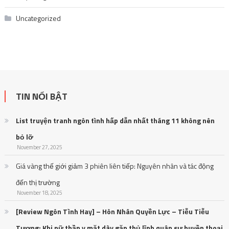
Uncategorized
TIN NỔI BẬT
List truyện tranh ngôn tình hấp dẫn nhất tháng 11 không nên
bỏ lỡ
November 27, 2025
Giá vàng thế giới giảm 3 phiên liên tiếp: Nguyên nhân và tác động
đến thị trường
November 18, 2025
[Review Ngôn Tình Hay] – Hôn Nhân Quyền Lực – Tiễu Tiễu
Tương: Khi nữ thần y mặt dày gặp thủ lĩnh quân sự huyền thoại