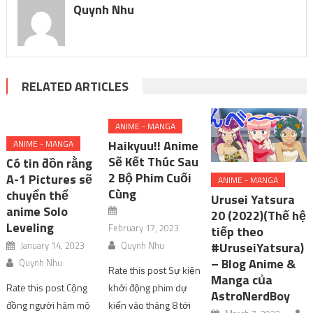
Quynh Nhu
RELATED ARTICLES
ANIME - MANGA
Haikyuu!! Anime
ANIME - MANGA
Sẽ Kết Thúc Sau
Có tin đồn rằng
2 Bộ Phim Cuối
A-1 Pictures sẽ
ANIME - MANGA
Cùng
chuyển thể
Urusei Yatsura
anime Solo
20 (2022)(Thế hệ
Leveling
February 17, 2023
tiếp theo
January 14, 2023
Quynh Nhu
#UruseiYatsura)
– Blog Anime &
Quynh Nhu
Rate this post Sự kiện
Manga của
Rate this post Cộng
khởi động phim dự
AstroNerdBoy
đồng người hâm mộ
kiến ​​vào tháng 8 tới