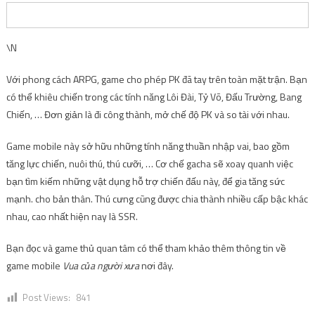
\N
Với phong cách ARPG, game cho phép PK đã tay trên toàn mặt trận. Bạn
có thể khiêu chiến trong các tính năng Lôi Đài, Tỷ Võ, Đấu Trường, Bang
Chiến, … Đơn giản là đi công thành, mở chế độ PK và so tài với nhau.
Game mobile này sở hữu những tính năng thuần nhập vai, bao gồm
tăng lực chiến, nuôi thú, thú cưỡi, … Cơ chế gacha sẽ xoay quanh việc
bạn tìm kiếm những vật dụng hỗ trợ chiến đấu này, để gia tăng sức
mạnh. cho bản thân. Thú cưng cũng được chia thành nhiều cấp bậc khác
nhau, cao nhất hiện nay là SSR.
Bạn đọc và game thủ quan tâm có thể tham khảo thêm thông tin về
game mobile
Vua của người xưa
nơi đây.
Post Views:
841