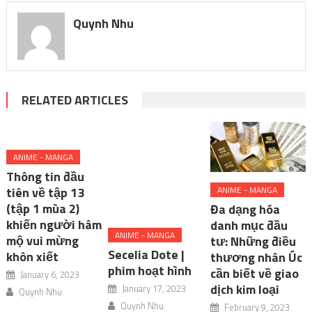
Quynh Nhu
RELATED ARTICLES
ANIME - MANGA
Thông tin đầu
tiên về tập 13
ANIME - MANGA
(tập 1 mùa 2)
Đa dạng hóa
khiến người hâm
danh mục đầu
ANIME - MANGA
mộ vui mừng
tư: Những điều
Secelia Dote |
khôn xiết
thương nhân Úc
phim hoạt hình
cần biết về giao
January 6, 2023
dịch kim loại
January 17, 2023
Quynh Nhu
Quynh Nhu
February 9, 2023