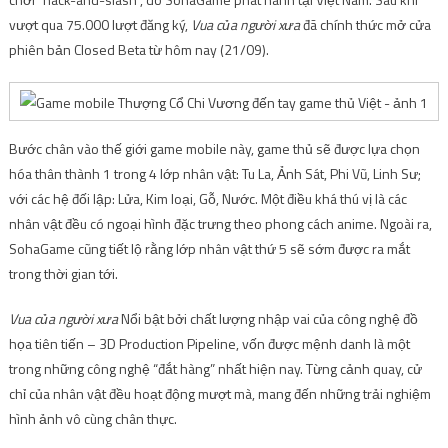
vượt qua 75.000 lượt đăng ký,
Vua của người xưa
đã chính thức mở cửa
phiên bản Closed Beta từ hôm nay (21/09).
Bước chân vào thế giới game mobile này, game thủ sẽ được lựa chọn
hóa thân thành 1 trong 4 lớp nhân vật: Tu La, Ảnh Sát, Phi Vũ, Linh Sư;
với các hệ đối lập: Lửa, Kim loại, Gỗ, Nước. Một điều khá thú vị là các
nhân vật đều có ngoại hình đặc trưng theo phong cách anime. Ngoài ra,
SohaGame cũng tiết lộ rằng lớp nhân vật thứ 5 sẽ sớm được ra mắt
trong thời gian tới.
Vua của người xưa
Nổi bật bởi chất lượng nhập vai của công nghệ đồ
họa tiên tiến – 3D Production Pipeline, vốn được mệnh danh là một
trong những công nghệ “đắt hàng” nhất hiện nay. Từng cảnh quay, cử
chỉ của nhân vật đều hoạt động mượt mà, mang đến những trải nghiệm
hình ảnh vô cùng chân thực.