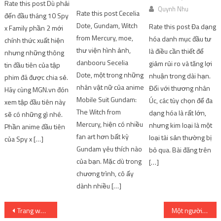
Rate this post Dù phải
Quynh Nhu
Rate this post Cecelia
đến đầu tháng 10 Spy
Dote, Gundam, Witch
Rate this post Đa dạng
x Family phần 2 mới
from Mercury, moe,
hóa danh mục đầu tư
chính thức xuất hiện
thư viện hình ảnh,
là điều cần thiết để
nhưng những thông
danbooru Secelia
giảm rủi ro và tăng lợi
tin đầu tiên của tập
Dote, một trong những
nhuận trong dài hạn.
phim đã được chia sẻ.
nhân vật nữ của anime
Đối với thương nhân
Hãy cùng MGN.vn đón
Mobile Suit Gundam:
Úc, các tùy chọn để đa
xem tập đầu tiên này
The Witch from
dạng hóa là rất lớn,
sẽ có những gì nhé.
Mercury, hiện có nhiều
nhưng kim loại là một
Phần anime đầu tiên
fan art hơn bất kỳ
loại tài sản thường bị
của Spy x […]
Gundam yêu thích nào
bỏ qua. Bài đăng trên
của bạn. Mặc dù trong
[…]
chương trình, cô ấy
dành nhiều […]
Post
Trang web tải phim và trang web xem trực tuyến mới nhất hàng đầu
Một người dùng Twitter gây sốt khi chia sẻ ‘thủ thuật’ lồng ghép thiết kế của Among Us vào đôi mắt của một nhân vật Anime