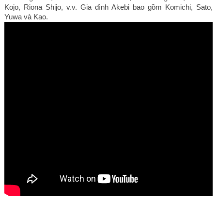
Kojo, Riona Shijo, v.v. Gia đình Akebi bao gồm Komichi, Sato, 
Yuwa và Kao.