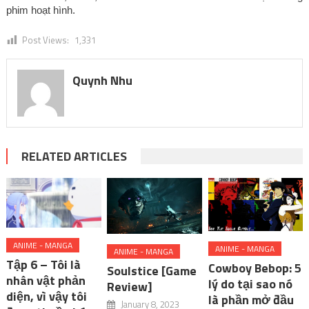
phim hoạt hình.
Post Views:
1,331
Quynh Nhu
RELATED ARTICLES
ANIME - MANGA
ANIME - MANGA
ANIME - MANGA
Tập 6 – Tôi là
Cowboy Bebop: 5
Soulstice [Game
nhân vật phản
lý do tại sao nó
Review]
diện, vì vậy tôi
là phần mở đầu
January 8, 2023