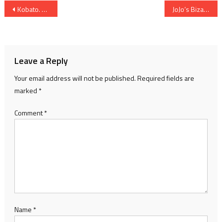
Post
Kobato. – Một chiếc kẹp cổ điển ít được biết đến
JoJo’s Bizarre Adventure All-Star Battle R hiện đã có trên Xbox Game Pass
navigation
Leave a Reply
Your email address will not be published.
Required fields are
marked
*
Comment
*
Name
*