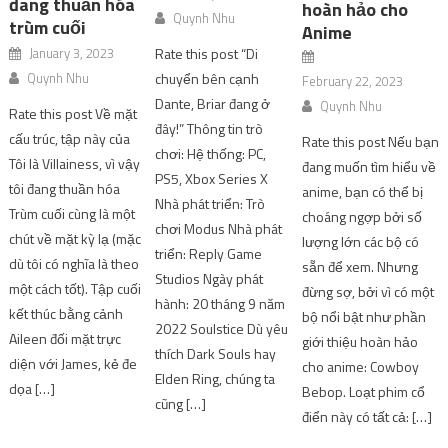
đang thuần hóa
hoàn hảo cho
Quynh Nhu
trùm cuối
Anime
January 3, 2023
Rate this post “Di
Quynh Nhu
chuyển bên cạnh
February 22, 2023
Dante, Briar đang ở
Quynh Nhu
Rate this post Về mặt
đây!” Thông tin trò
cấu trúc, tập này của
Rate this post Nếu bạn
chơi: Hệ thống: PC,
Tôi là Villainess, vì vậy
đang muốn tìm hiểu về
PS5, Xbox Series X
tôi đang thuần hóa
anime, bạn có thể bị
Nhà phát triển: Trò
Trùm cuối cùng là một
choáng ngợp bởi số
chơi Modus Nhà phát
chút về mặt kỳ lạ (mặc
lượng lớn các bộ có
triển: Reply Game
dù tôi có nghĩa là theo
sẵn để xem. Nhưng
Studios Ngày phát
một cách tốt). Tập cuối
đừng sợ, bởi vì có một
hành: 20 tháng 9 năm
kết thúc bằng cảnh
bộ nổi bật như phần
2022 Soulstice Dù yêu
Aileen đối mặt trực
giới thiệu hoàn hảo
thích Dark Souls hay
diện với James, kẻ đe
cho anime: Cowboy
Elden Ring, chúng ta
dọa […]
Bebop. Loạt phim cổ
cũng […]
điển này có tất cả: […]