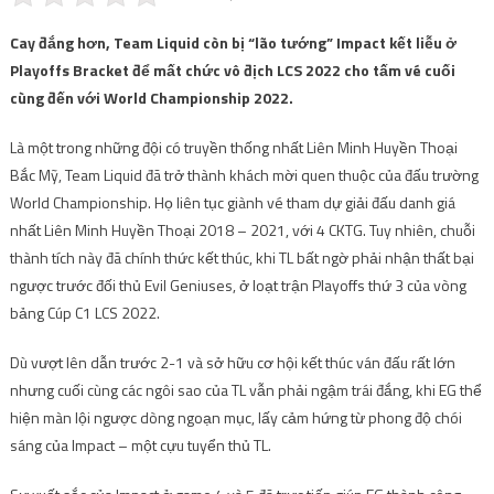
Cay đắng hơn, Team Liquid còn bị “lão tướng” Impact kết liễu ở
Playoffs Bracket để mất chức vô địch LCS 2022 cho tấm vé cuối
cùng đến với World Championship 2022.
Là một trong những đội có truyền thống nhất Liên Minh Huyền Thoại
Bắc Mỹ, Team Liquid đã trở thành khách mời quen thuộc của đấu trường
World Championship. Họ liên tục giành vé tham dự giải đấu danh giá
nhất Liên Minh Huyền Thoại 2018 – 2021, với 4 CKTG. Tuy nhiên, chuỗi
thành tích này đã chính thức kết thúc, khi TL bất ngờ phải nhận thất bại
ngược trước đối thủ Evil Geniuses, ở loạt trận Playoffs thứ 3 của vòng
bảng Cúp C1 LCS 2022.
Dù vượt lên dẫn trước 2-1 và sở hữu cơ hội kết thúc ván đấu rất lớn
nhưng cuối cùng các ngôi sao của TL vẫn phải ngậm trái đắng, khi EG thể
hiện màn lội ngược dòng ngoạn mục, lấy cảm hứng từ phong độ chói
sáng của Impact – một cựu tuyển thủ TL.