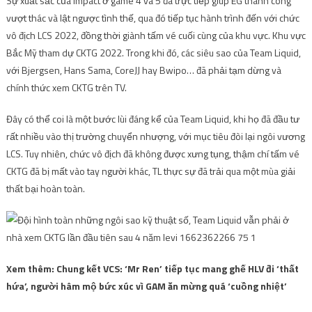
Sự xuất sắc của Impact ở game 4 và 5 đã trực tiếp giúp EG thành công
vượt thác và lật ngược tình thế, qua đó tiếp tục hành trình đến với chức
vô địch LCS 2022, đồng thời giành tấm vé cuối cùng của khu vực. Khu vực
Bắc Mỹ tham dự CKTG 2022. Trong khi đó, các siêu sao của Team Liquid,
với Bjergsen, Hans Sama, CoreJJ hay Bwipo… đã phải tạm dừng và
chính thức xem CKTG trên TV.
Đây có thể coi là một bước lùi đáng kể của Team Liquid, khi họ đã đầu tư
rất nhiều vào thị trường chuyển nhượng, với mục tiêu đòi lại ngôi vương
LCS. Tuy nhiên, chức vô địch đã không được xưng tụng, thậm chí tấm vé
CKTG đã bị mất vào tay người khác, TL thực sự đã trải qua một mùa giải
thất bại hoàn toàn.
Xem thêm: Chung kết VCS: ‘Mr Ren’ tiếp tục mang ghế HLV đi ‘thất
hứa’, người hâm mộ bức xúc vì GAM ăn mừng quá ‘cuồng nhiệt’