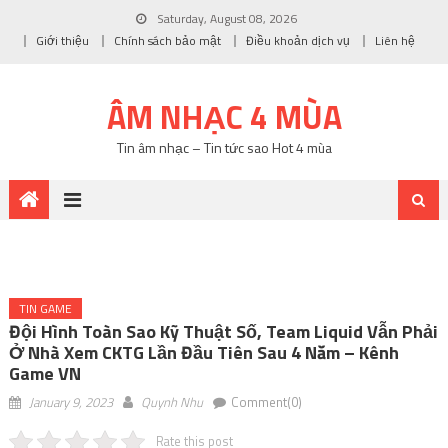
Saturday, August 08, 2026
Giới thiệu
Chính sách bảo mật
Điều khoản dịch vụ
Liên hệ
ÂM NHẠC 4 MÙA
Tin âm nhạc – Tin tức sao Hot 4 mùa
TIN GAME
Đội Hình Toàn Sao Kỹ Thuật Số, Team Liquid Vẫn Phải
Ở Nhà Xem CKTG Lần Đầu Tiên Sau 4 Năm – Kênh
Game VN
January 9, 2023
Quynh Nhu
Comment(0)
Rate this post