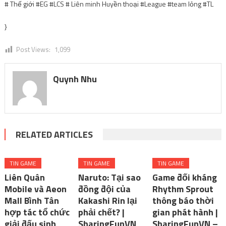
# Thế giới #EG #LCS # Liên minh Huyền thoại #League #team lỏng #TL
}
Post Views:
1,099
Quynh Nhu
RELATED ARTICLES
TIN GAME
TIN GAME
TIN GAME
Liên Quân
Naruto: Tại sao
Game đối kháng
Mobile và Aeon
đồng đội của
Rhythm Sprout
Mall Bình Tân
Kakashi Rin lại
thông báo thời
hợp tác tổ chức
phải chết? |
gian phát hành |
giải đấu sinh
SharingFunVN
SharingFunVN –