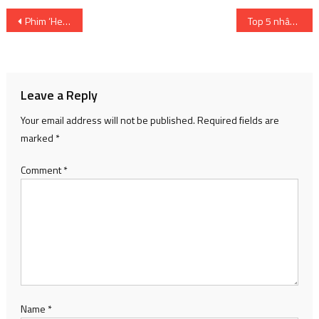
Post
Phim ‘Hellbound’ xác nhận có mùa 2
Top 5 nhân vật Genshin Impact DPS gây sát thương vật lý tốt nhất | SharingFunVN
navigation
Leave a Reply
Your email address will not be published.
Required fields are
marked
*
Comment
*
Name
*