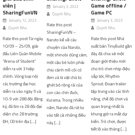
viên |
Game offline /
January 3, 2023
SharingFunVN
Game PC
Quynh Nhu
January 12, 2023
January 3, 2023
Rate this post
Quynh Nhu
Quynh Nhu
SharingFunVN –
Rate this post Từ ngày
Rate this post Nhà
Naruto kể về câu
10/09 – 25/09, giải
xuất bản TinyBuild gần
chuyện của Naruto,
đấu Liên Quân Mobile
đây đã chia sẻ một
một shinobi dũng cảm,
“Arena of Student”
đoạn giới thiệu mới
một cậu bé luôn phải
diễn ra với 3 hiệp
cho trò chơi nhịp điệu
chịu cảnh mồ côi cô
chính. Vòng loại nội
sắp tới, Rhythm
đơn và là vật chủ bị
các trường đại học
Sprout. Đoạn trailer
ghét bỏ rộng rãi của
diễn ra vào ngày 9 và
tập trung vào các tính
con cáo chín đuôi,
10-9 với 288 đội đăng
năng, chế độ chơi và
Kurama. Trong nhiều
ký, đã tìm ra 28 đội đại
quan trọng nhất là
năm, Naruto đã rút lui
diện cho 28 trường
khung giờ ra mắt dự
vào tất cả những điều
ĐH, CĐ trên địa […]
kiến. Trò chơi, được
này […]
tiết lộ vào tháng […]