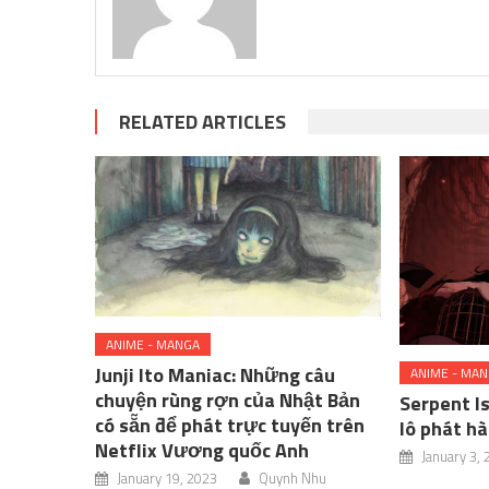
RELATED ARTICLES
ANIME - MANGA
Junji Ito Maniac: Những câu
ANIME - MA
chuyện rùng rợn của Nhật Bản
Serpent I
có sẵn để phát trực tuyến trên
lô phát h
Netflix Vương quốc Anh
January 3,
January 19, 2023
Quynh Nhu