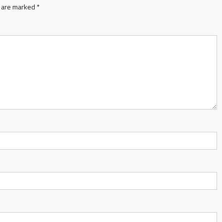
s are marked
*