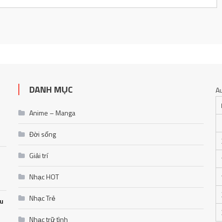
DANH MỤC
A
Anime – Manga
Đời sống
Giải trí
Nhạc HOT
Nhạc Trẻ
ễu
Nhạc trữ tình