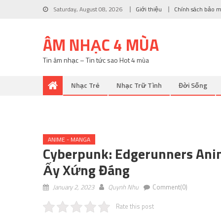
Saturday, August 08, 2026
Giới thiệu
Chính sách bảo 
ÂM NHẠC 4 MÙA
Tin âm nhạc – Tin tức sao Hot 4 mùa
Nhạc Trẻ
Nhạc Trữ Tình
Đời Sống
ANIME - MANGA
Cyberpunk: Edgerunners Anim
Ấy Xứng Đáng
January 2, 2023
Quynh Nhu
Comment(0)
Rate this post