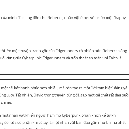
g của mình đã mang đến cho Rebecca, nhân vật được yêu mến một “happy
 tải lên một truyện tranh gốc của Edgerunners có phiên bản Rebecca sống
ối cùng của Cyberpunk: Edgerunners và trốn thoát an toàn với Falco là
một cái kết hạnh phúc hơn nhiều, mà còn tạo ra một “lời tạm biệt” đáng yê
ng Lucy. Tất nhiên, David trong truyện cũng đã gặp một cái chết rất đau bu
 anime.
nh một nhân vật khiến người hâm mộ Cyberpunk phấn khích kể từ khi
hay đổi của số phận khi cô ấy là một nhân vật ban đầu gần như bị nhà phát