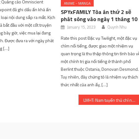
t Quảng cáo Omniscient
ANIME - MANGA
point đã ghi dấu ấn khá ấn
SPYxFAMILY Tòa án thứ 2 sẽ
 loại nội dung sắp ra mắt. Kịch
phát sóng vào ngày 1 tháng 10
ã bắt đầu với một cốt truyện
January 15, 2023
Quynh Nhu
g bây giờ, việc mua lại đang
Rate this post Đặc vụ Twilight, một đặc vụ
h. Được đưa ra với ngày phát
chìm nổi tiếng, được giao một nhiệm vụ
g […]
quan trọng là thu thập thông tin tình báo v
một chính trị gia nổi tiếng ở thành phố
Berlint thuộc Ostania, Donovan Desmond.
Tuy nhiên, đây chứng tỏ là nhiệm vụ thách
thức nhất của anh ấy, […]
LMHT: Nam tuyển thủ chỉ nghe fan chửi vẫn kiếm hơn 400 triệu đồng mỗi ngày | SharingFunVN