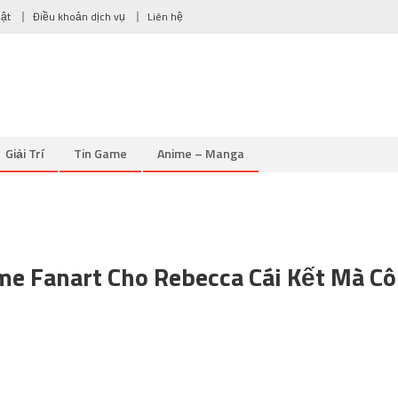
mật
Điều khoản dịch vụ
Liên hệ
Giải Trí
Tin Game
Anime – Manga
e Fanart Cho Rebecca Cái Kết Mà Cô