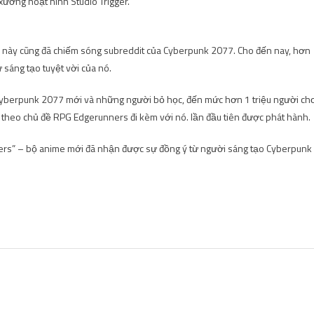
xưởng hoạt hình Studio Trigger.
c này cũng đã chiếm sóng subreddit của Cyberpunk 2077. Cho đến nay, hơn
sáng tạo tuyệt vời của nó.
yberpunk 2077 mới và những người bỏ học, đến mức hơn 1 triệu người ch
t theo chủ đề RPG Edgerunners đi kèm với nó. lần đầu tiên được phát hành.
ers” – bộ anime mới đã nhận được sự đồng ý từ người sáng tạo Cyberpunk