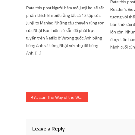
Rate this pos
Rate this post Người hâm mộ Junji Ito sẽ rất
Reader’s View
phấn khích khi biết rằng tất cả 12 tập của
tượng với thể
Junji Ito Maniac: Những câu chuyện rùng rợn
bản thứ sáu đ
của Nhật Bản hiện có sẵn để phát trực
lộn xộn. Nhưn
tuyến trên Netflix ở Vương quốc Anh bằng
được tiến hàn
tiếng Anh và tiếng Nhật với phụ đề tiếng
hành cuối cùn
Anh. […]
Post
Avatar: The Way of the Water sẽ có cốt truyện khó đoán | SharingFunVN
navigation
Leave a Reply