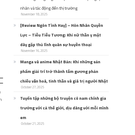
nhân và tác động đến thị trường
November 18, 2025
[Review Ngôn Tình Hay] – Hôn Nhân Quyền
Lực – Tiễu Tiễu Tương: Khi nữ thần y mặt
dày gặp thủ lĩnh quân sự huyền thoại
November 16, 2025
Manga và anime Nhật Bản: Khi những sản
phẩm giải trí trở thành tấm gương phản
chiếu văn hoá, tinh thần và giá trị người Nhật
October 27, 2025
u
Tuyển tập những bộ truyện có nam chính gia
ồn
trưởng với cả thế giới, dịu dàng với mỗi mình
em
October 21, 2025