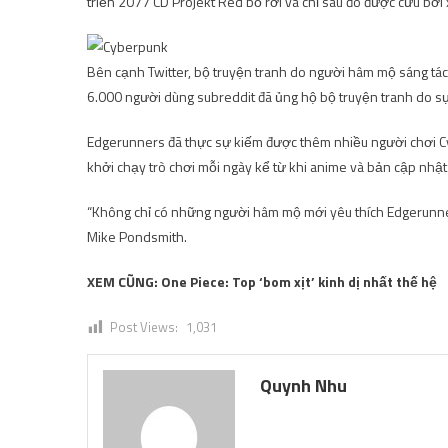
triển 2077 CD Projekt Red bỏ rơi và chỉ sau đó được cứu bởi 
Bên cạnh Twitter, bộ truyện tranh do người hâm mộ sáng tá
6.000 người dùng subreddit đã ủng hộ bộ truyện tranh do sự 
Edgerunners đã thực sự kiếm được thêm nhiều người chơi C
khởi chạy trò chơi mỗi ngày kể từ khi anime và bản cập nhậ
“Không chỉ có những người hâm mộ mới yêu thích Edgerunn
Mike Pondsmith.
XEM CŨNG: One Piece: Top ‘bom xịt’ kinh dị nhất thế hệ
Post Views:
1,031
Quynh Nhu