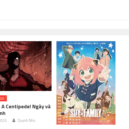
NGA
s A Centipede! Ngày và
ành
 2023
Quynh Nhu