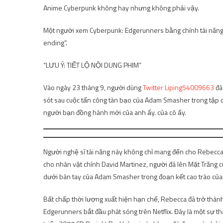
Anime Cyberpunk không hay nhưng không phải vậy.
Một người xem Cyberpunk: Edgerunners bằng chính tài năn
ending”.
“LƯU Ý: TIẾT LỘ NỘI DUNG PHIM”
Vào ngày 23 tháng 9, người dùng
Twitter Liping54009663
đã
sót sau cuộc tấn công tàn bạo của Adam Smasher trong tập cu
người bạn đồng hành mới của anh ấy. của cô ấy.
Người nghệ sĩ tài năng này không chỉ mang đến cho Rebecca 
cho nhân vật chính David Martinez, người đã lên Mặt Trăng cù
dưới bàn tay của Adam Smasher trong đoạn kết cao trào của
Bất chấp thời lượng xuất hiện hạn chế, Rebecca đã trở thà
Edgerunners bắt đầu phát sóng trên Netflix. Đây là một sự t