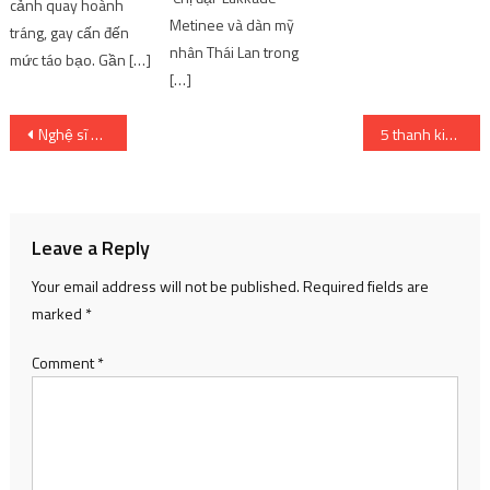
cảnh quay hoành
Metinee và dàn mỹ
tráng, gay cấn đến
nhân Thái Lan trong
mức táo bạo. Gần […]
[…]
Post
Nghệ sĩ Công Hậu: Làm văn hóa không giỏi thì làm sao giáo dục được con người?
5 thanh kiếm có nhiều quyền năng trong anime [Best List]
navigation
Leave a Reply
Your email address will not be published.
Required fields are
marked
*
Comment
*