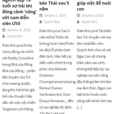
bản Thái sau 5
giúp việc để nuôi
tuổi sợ hãi khi
năm
con
đóng cảnh ‘nóng’
January 2, 2023
January 6, 2023
với nam diễn
Quynh Nhu
Quynh Nhu
viên U50
January 10, 2023
Rate this post Sau 5
Rate this post Tại triển
Quynh Nhu
năm kể từ Thiên tài
lãm Trò chuyện với mẹ
không hoàn hảo(Thiên
bỉm sữaDiễn viên
Rate this post Emily
tài xấu) Ở phiên bản
Quỳnh Anh chia sẻ với
Carey đóng vai chính
điện ảnh, hầu hết các
Ngọc Lan về chứng
với Paddy Considine
diễn viên chính trong
trầm cảm sau sinh,
trong Nhà của Rồng
phim như Aokbab
không thể tiếp tục sự
Nhà của Rồng – phần
Chutimon
nghiệp và cuộc sống
tiền truyện của Trò
Chuengcharoensukying,
đầy thăng trầm khi làm
chơi vương quyền,
Nonkul Chanon
mẹ đơn thân. Ngọc Lan
đang thu hút khán giả
Santinatornkul, Oom
bật khóc trước cuộc
bởi câu chuyện hấp
Eisaya Hosuwan… đều
sống vất vả khi làm mẹ
dẫn về cuộc nội chiến
có sự nghiệp ổn định.
[…]
Targaryen và những
‘Chị đại’ Lukkade