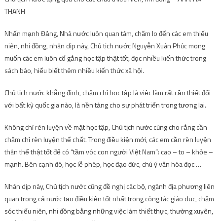
THANH
Nhấn mạnh Đảng, Nhà nước luôn quan tâm, chăm lo đến các em thiếu
niên, nhi đồng, nhân dịp này, Chủ tịch nước Nguyễn Xuân Phúc mong
muốn các em luôn cố gắng học tập thật tốt, đọc nhiều kiến ​​thức trong
sách báo, hiểu biết thêm nhiều kiến ​​thức xã hội.
Chủ tịch nước khẳng định, chăm chỉ học tập là việc làm rất cần thiết đối
với bất kỳ quốc gia nào, là nền tảng cho sự phát triển trong tương lai.
Không chỉ rèn luyện về mặt học tập, Chủ tịch nước cũng cho rằng cần
chăm chỉ rèn luyện thể chất. Trong điều kiện mới, các em cần rèn luyện
thân thể thật tốt để có “tầm vóc con người Việt Nam”: cao – to – khỏe –
mạnh. Bên cạnh đó, học lễ phép, học đạo đức, chú ý văn hóa đọc …
Nhân dịp này, Chủ tịch nước cũng đề nghị các bộ, ngành địa phương liên
quan trong cả nước tạo điều kiện tốt nhất trong công tác giáo dục, chăm
sóc thiếu niên, nhi đồng bằng những việc làm thiết thực, thường xuyên,