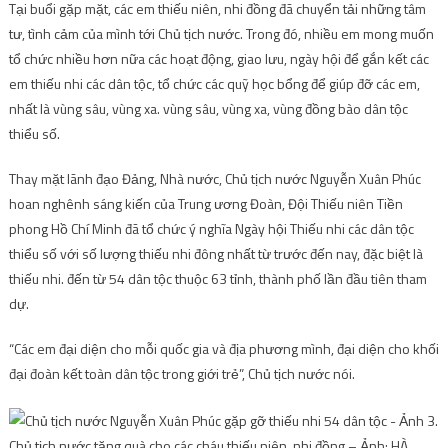
Tại buổi gặp mặt, các em thiếu niên, nhi đồng đã chuyển tải những tâm
tư, tình cảm của mình tới Chủ tịch nước. Trong đó, nhiều em mong muốn
tổ chức nhiều hơn nữa các hoạt động, giao lưu, ngày hội để gắn kết các
em thiếu nhi các dân tộc, tổ chức các quỹ học bổng để giúp đỡ các em,
nhất là vùng sâu, vùng xa. vùng sâu, vùng xa, vùng đồng bào dân tộc
thiểu số.
Thay mặt lãnh đạo Đảng, Nhà nước, Chủ tịch nước Nguyễn Xuân Phúc
hoan nghênh sáng kiến ​​của Trung ương Đoàn, Đội Thiếu niên Tiền
phong Hồ Chí Minh đã tổ chức ý nghĩa Ngày hội Thiếu nhi các dân tộc
thiểu số với số lượng thiếu nhi đông nhất từ ​​trước đến nay, đặc biệt là
thiếu nhi. đến từ 54 dân tộc thuộc 63 tỉnh, thành phố lần đầu tiên tham
dự.
“Các em đại diện cho mỗi quốc gia và địa phương mình, đại diện cho khối
đại đoàn kết toàn dân tộc trong giới trẻ”, Chủ tịch nước nói.
Chủ tịch nước tặng quà cho các cháu thiếu niên, nhi đồng – Ảnh: HÀ