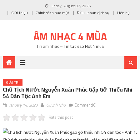
Friday, August 07, 2026
Giới thiệu
Chính sách bảo mật
Điều khoản dịch vụ
Liên hệ
ÂM NHẠC 4 MÙA
Tin âm nhạc – Tin tức sao Hot 4 mùa
GIẢI TRÍ
Chủ Tịch Nước Nguyễn Xuân Phúc Gặp Gỡ Thiếu Nhi
54 Dân Tộc Anh Em
January 14, 2023
Quynh Nhu
Comment(0)
Rate this post
Chủ tịch nước Nguyễn Xuân Phúc gặp mặt thiếu niên, nhi đồng các dân