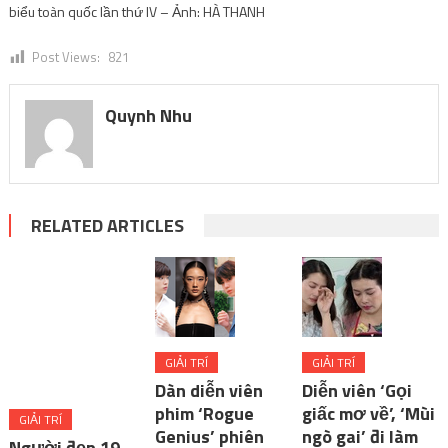
biểu toàn quốc lần thứ IV – Ảnh: HÀ THANH
Post Views:
821
Quynh Nhu
RELATED ARTICLES
GIẢI TRÍ
GIẢI TRÍ
Dàn diễn viên
Diễn viên ‘Gọi
phim ‘Rogue
giấc mơ về’, ‘Mùi
GIẢI TRÍ
Genius’ phiên
ngò gai’ đi làm
Người đẹp 19