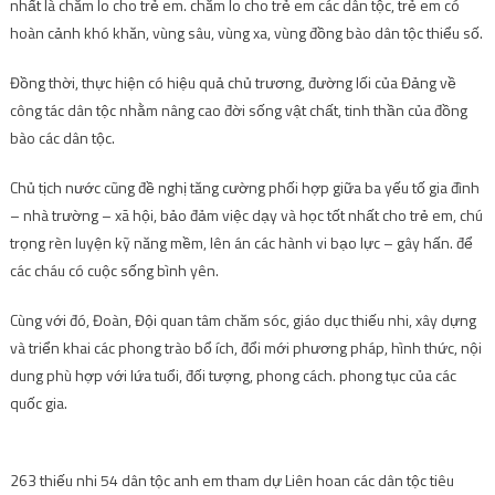
nhất là chăm lo cho trẻ em. chăm lo cho trẻ em các dân tộc, trẻ em có
hoàn cảnh khó khăn, vùng sâu, vùng xa, vùng đồng bào dân tộc thiểu số.
Đồng thời, thực hiện có hiệu quả chủ trương, đường lối của Đảng về
công tác dân tộc nhằm nâng cao đời sống vật chất, tinh thần của đồng
bào các dân tộc.
Chủ tịch nước cũng đề nghị tăng cường phối hợp giữa ba yếu tố gia đình
– nhà trường – xã hội, bảo đảm việc dạy và học tốt nhất cho trẻ em, chú
trọng rèn luyện kỹ năng mềm, lên án các hành vi bạo lực – gây hấn. để
các cháu có cuộc sống bình yên.
Cùng với đó, Đoàn, Đội quan tâm chăm sóc, giáo dục thiếu nhi, xây dựng
và triển khai các phong trào bổ ích, đổi mới phương pháp, hình thức, nội
dung phù hợp với lứa tuổi, đối tượng, phong cách. phong tục của các
quốc gia.
263 thiếu nhi 54 dân tộc anh em tham dự Liên hoan các dân tộc tiêu