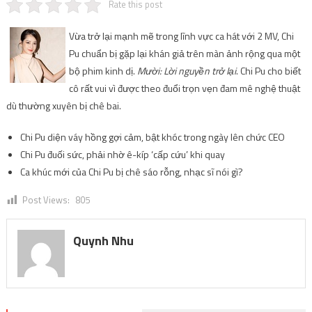
Rate this post
Vừa trở lại mạnh mẽ trong lĩnh vực ca hát với 2 MV, Chi
Pu chuẩn bị gặp lại khán giả trên màn ảnh rộng qua một
bộ phim kinh dị.
Mười: Lời nguyền trở lại
. Chi Pu cho biết
cô rất vui vì được theo đuổi trọn vẹn đam mê nghệ thuật
dù thường xuyên bị chê bai.
Chi Pu diện váy hồng gợi cảm, bật khóc trong ngày lên chức CEO
Chi Pu đuối sức, phải nhờ ê-kíp ‘cấp cứu’ khi quay
Ca khúc mới của Chi Pu bị chê sáo rỗng, nhạc sĩ nói gì?
Post Views:
805
Quynh Nhu