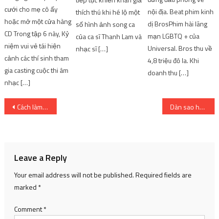
cưới cho mẹ cô ấy
nội địa. Beat phim kinh
thích thú khi hé lộ một
hoặc mở một cửa hàng
dị BrosPhim hài lãng
số hình ảnh song ca
CD Trong tập 6 này, Kỷ
mạn LGBTQ + của
của ca sĩ Thanh Lam và
niệm vui vẻ tái hiện
Universal. Bros thu về
nhạc sĩ […]
cảnh các thí sinh tham
4,8 triệu đô la. Khi
gia casting cuộc thi âm
doanh thu […]
nhạc […]
Post
Cách làm ốc xào khế chua lá gừng
Dàn sao hội ngộ trên thảm đỏ lễ trao giải ‘Cánh diều’
navigation
Leave a Reply
Your email address will not be published.
Required fields are
marked
*
Comment
*