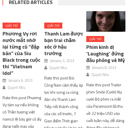
RELATED ARTICLES
GIẢI TRÍ
GIẢI TRÍ
Phương Vy rơi
Thanh Lam được
nước mắt nhớ
bạn trai chăm
GIẢI TRÍ
lại từng cú “đập
sóc ở hậu
Phim kinh dị
bàn” của Siu
trường
‘Laughing’ đứng
Black trong cuộc
đầu phòng vé Mỹ
January 3, 2023
thi “Vietnam
January 8, 2023
Quynh Nhu
Idol”
Quynh Nhu
Rate this post Bùi
January 6, 2023
Rate this post Trailer
Công Nam cảm thấy áp
Quynh Nhu
phim Smile (Cười) Nụ
lực khi song ca cùng
Rate this post Phương
cười Bộ phim ra mắt
đàn chị Thanh Lam
Vy tâm sự nếu không
của Paramount đã thu
Tiếp nối thành công
có Thần tượng việt
về 22 triệu USD vào
của các số trước, 7
namcó lẽ bây giờ cô ấy
cuối tuần này, dễ dàng
Giao điểm Thời gian
đang ngồi may váy
đứng đầu phòng vé
tiếp tục khiến khán giả