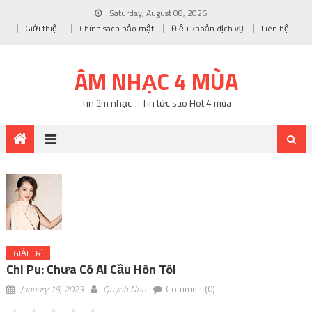
Saturday, August 08, 2026
Giới thiệu
Chính sách bảo mật
Điều khoản dịch vụ
Liên hệ
ÂM NHẠC 4 MÙA
Tin âm nhạc – Tin tức sao Hot 4 mùa
GIẢI TRÍ
Chi Pu: Chưa Có Ai Cầu Hôn Tôi
January 15, 2023
Quynh Nhu
Comment(0)