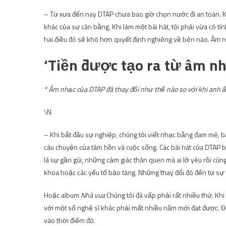
– Từ xưa đến nay DTAP chưa bao giờ chọn nước đi an toàn. Kh
khác của sự cân bằng. Khi làm một bài hát, tôi phải vừa có tín
hai điều đó sẽ khó hơn quyết định nghiêng về bên nào. Âm n
‘Tiền được tạo ra từ âm nhạ
* Âm nhạc của DTAP đã thay đổi như thế nào so với khi anh 
\N
– Khi bắt đầu sự nghiệp, chúng tôi viết nhạc bằng đam mê, 
câu chuyện của tâm hồn và cuộc sống. Các bài hát của DTAP b
là sự gần gũi, những cảm giác thân quen mà ai lỡ yêu rồi cũn
khoa hoặc các yếu tố bảo tàng. Những thay đổi đó đến từ sự 
Hoặc album
Nhà vua
Chúng tôi đã vấp phải rất nhiều thứ. Khi
với một số nghệ sĩ khác phải mất nhiều năm mới đạt được. Đối
vào thời điểm đó.