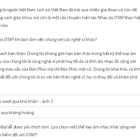
 là người Việt Nam. Lịch sử Việt Nam đã trải qua nhiều giai đoạn và còn rất
g sách giáo khoa, mà còn là một câu chuyện hiện tại. Nhạc do DTAP thực hi
 nào.
ho DTAP khi bạn làm việc chung với các nghệ sĩ khác?
hách bản thân. Chúng tôi không giới hạn bản thân trong bất kỳ thể loại âm
 của chúng tôi là cùng nghệ sĩ phát huy tối đa cá tính âm nhạc đó cộng với
g màu sắc của Đức Phúc mà chỉ Đức Phúc mới có. Chúng tôi khai thác cá tín
t đối với chúng tôi là so với bản thân nghệ sĩ, họ có thay đổi và khám phá
t qua khủng hoảng
ballad dễ được yêu thích hơn. Lựa chọn một thể loại âm nhạc khác cộng với
o hiểm đối với DTAP?