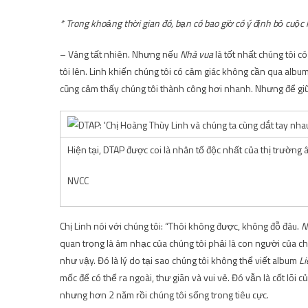
* Trong khoảng thời gian đó, bạn có bao giờ có ý định bỏ cuộc
– Vâng tất nhiên. Nhưng nếu
Nhà vua
là tốt nhất chúng tôi c
tôi lên. Linh khiến chúng tôi có cảm giác không cần qua albu
cũng cảm thấy chúng tôi thành công hơi nhanh. Nhưng để giữ 
Hiện tại, DTAP được coi là nhân tố độc nhất của thị trường
NVCC
Chị Linh nói với chúng tôi: “Thôi không được, không đỗ đâu.
N
quan trọng là âm nhạc của chúng tôi phải là con người của c
như vậy. Đó là lý do tại sao chúng tôi không thể viết album
Li
mốc để có thể ra ngoài, thư giãn và vui vẻ. Đó vẫn là cốt lõi
nhưng hơn 2 năm rồi chúng tôi sống trong tiêu cực.