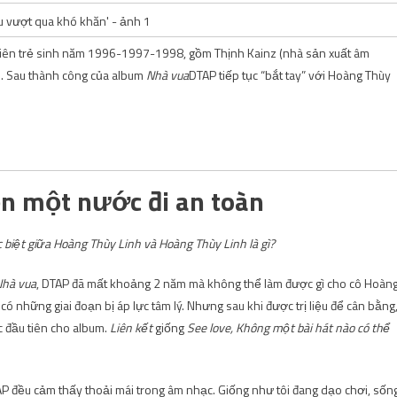
viên trẻ sinh năm 1996-1997-1998, gồm Thịnh Kainz (nhà sản xuất âm
). Sau thành công của album
Nhà vua
DTAP tiếp tục “bắt tay” với Hoàng Thùy
ọn một nước đi an toàn
biệt giữa Hoàng Thùy Linh và Hoàng Thùy Linh là gì?
hà vua
, DTAP đã mất khoảng 2 năm mà không thể làm được gì cho cô Hoàn
 có những giai đoạn bị áp lực tâm lý. Nhưng sau khi được trị liệu để cân bằng
 đầu tiên cho album.
Liên kết
giống
See love, Không một bài hát nào có thể
TAP đều cảm thấy thoải mái trong âm nhạc. Giống như tôi đang dạo chơi, sốn