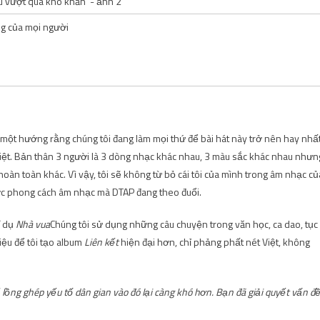
g của mọi người
một hướng rằng chúng tôi đang làm mọi thứ để bài hát này trở nên hay nhất
hiệt. Bản thân 3 người là 3 dòng nhạc khác nhau, 3 màu sắc khác nhau nhưn
oàn toàn khác. Vì vậy, tôi sẽ không từ bỏ cái tôi của mình trong âm nhạc củ
ược phong cách âm nhạc mà DTAP đang theo đuổi.
í dụ
Nhà vua
Chúng tôi sử dụng những câu chuyện trong văn học, ca dao, tục
iệu để tôi tạo album
Liên kết
hiện đại hơn, chỉ phảng phất nét Việt, không
 lồng ghép yếu tố dân gian vào đó lại càng khó hơn. Bạn đã giải quyết vấn đ