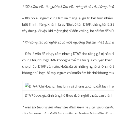
* Giữa làm việc 3 người và làm việc riêng lẻ sẽ có những thuậ
– Khi nhiều người cùng làm sẽ mang lại giá trị lớn hơn nhiều
biết Thịnh, Tùng, Khánh là ai. Nếu bỏ tên DTAP, chúng tôi là 
xây dựng. Vì vậy, khi một nghệ sĩ đến với họ, họ sẽ tìm đến
* Khi cộng tác với nghệ sĩ, có một ngưỡng thù lao nhất định
– Đây là vấn đề nhạy cảm nhưng DTAP cho rằng giá trị nào c
chúng tôi, nhưng DTAP không vì thế mà bỏ qua chuyện khác. 
cho phép, DTAP vẫn còn. Hoặc đã có những nghệ sĩ lớn, nổi t
không phù hợp. Vì mọi người chỉ muốn tìm hit chứ không mu
DTAP được gia đình ủng hộ theo đuổi nghệ thuật sau thàn
* Trên thị trường âm nhạc Việt Nam hiện nay, có người đánh 
của âm nhạc nằm ở độ lan truyền, xu hướng hàng đầu. Bạn n