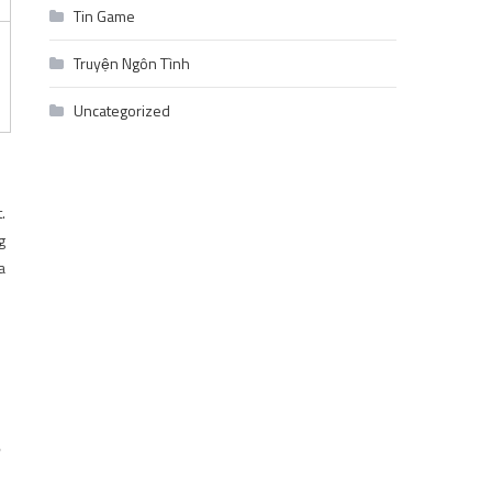
Tin Game
Truyện Ngôn Tình
Uncategorized
.
g
a
ề