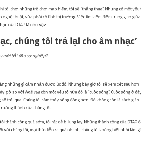
i tôi chơi những trò chơi mạo hiểm, tôi sẽ “thắng thua”. Nhưng có một yếu 
h nghệ thuật, vừa phải có tính thị trường. Việc tìm kiếm điểm trung gian giữa
hạc của DTAP là như vậy.
c, chúng tôi trả lại cho âm nhạc’
ấy mới bắt đầu sự nghiệp?
bằng những gì cảm nhận được lúc đó. Nhưng bây giờ tôi sẽ xem xét sâu hơn
ây giờ so với
Nhà vua
còn một yếu tố nữa đó là “cuộc sống”. Cuộc sống ở đâ
g sẽ trải qua. Chúng tôi cảm thấy sống động hơn. Đó không còn là sách giáo
trưởng thành của chúng tôi.
 tôi thành công quá sớm, tôi rất dễ bị lung lay. Những thành công của DTAP đ
 với chúng tôi, mọi thứ diễn ra quá nhanh, chúng tôi không biết phải làm gì