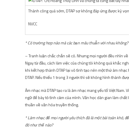
Thành công quá sớm, DTAP sợ không đáp ứng được kỳ vọn
NVCC
* Có trường hợp nào mà các bạn mâu thuẫn với nhau không?
– Tranh luận chắc chắn sẽ có. Nhưng mọi người đều nhìn về 
Ngay từ đầu, cách làm việc của chúng tôi không quá khắc ng
khi kết hợp thành DTAP lại vô tình tạo nên một thứ âm nhạc h
DTAP. Nếu thiếu 1 trong 3 người thì sẽ không hình thành đ
Âm nhạc mà DTAP tạo ra là âm nhạc mang yếu tố Việt Nam. V
ngữ để bày tỏ tình cảm của mình. Văn học dân gian làm chất l
thuần về văn hóa truyền thống.
* Làm nhạc để mọi người yêu thích đã là một bài toán khó, để
đó như thế nào?