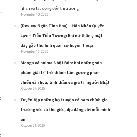
nhân và tác động đến thị trường
November 18, 2025
[Review Ngôn Tình Hay] – Hôn Nhân Quyền
Lực – Tiễu Tiễu Tương: Khi nữ thần y mặt
dày gặp thủ lĩnh quân sự huyền thoại
November 16, 2025
Manga và anime Nhật Bản: Khi những sản
phẩm giải trí trở thành tấm gương phản
chiếu văn hoá, tinh thần và giá trị người Nhật
October 27, 2025
g
Tuyển tập những bộ truyện có nam chính gia
,
trưởng với cả thế giới, dịu dàng với mỗi mình
em
October 21, 2025
g