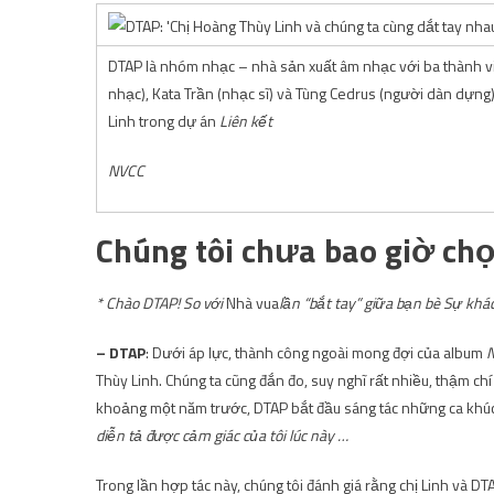
DTAP là nhóm nhạc – nhà sản xuất âm nhạc với ba thành 
nhạc), Kata Trần (nhạc sĩ) và Tùng Cedrus (người dàn dựng
Linh trong dự án
Liên kết
NVCC
Chúng tôi chưa bao giờ ch
* Chào
DTAP!
So với
Nhà vua
lần “bắt tay” giữa
bạn bè
Sự khác 
– DTAP
: Dưới áp lực, thành công ngoài mong đợi của album
N
Thùy Linh. Chúng ta cũng đắn đo, suy nghĩ rất nhiều, thậm chí
khoảng một năm trước, DTAP bắt đầu sáng tác những ca khúc
diễn tả được cảm giác của tôi lúc này …
Trong lần hợp tác này, chúng tôi đánh giá rằng chị Linh và D