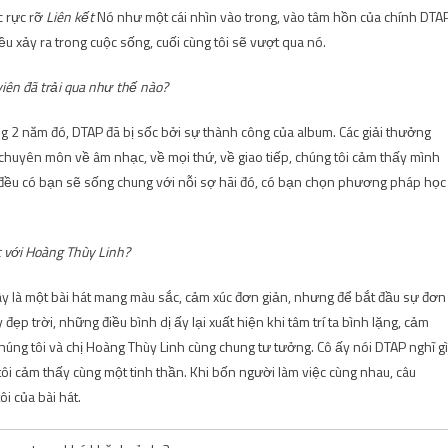
c rực rỡ
Liên kết
Nó như một cái nhìn vào trong, vào tâm hồn của chính DTA
u xảy ra trong cuộc sống, cuối cùng tôi sẽ vượt qua nó.
iên đã trải qua như thế nào?
ng 2 năm đó, DTAP đã bị sốc bởi sự thành công của album. Các giải thưởng
 chuyên môn về âm nhạc, về mọi thứ, về giao tiếp, chúng tôi cảm thấy mình
iên đều có bạn sẽ sống chung với nỗi sợ hãi đó, có bạn chọn phương pháp học
c với Hoàng Thùy Linh?
ây là một bài hát mang màu sắc, cảm xúc đơn giản, nhưng để bắt đầu sự đơn
ẹp trời, những điều bình dị ấy lại xuất hiện khi tâm trí ta bình lặng, cảm
húng tôi và chị Hoàng Thùy Linh cùng chung tư tưởng. Cô ấy nói DTAP nghĩ gì
 tôi cảm thấy cùng một tinh thần. Khi bốn người làm việc cùng nhau, câu
i của bài hát.