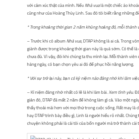
với cảm xúc thật của mình. Nếu
Nhà vua
là một chiếc áo khoá
cũng như của Hoàng Thùy Linh. Sau đó tôi biết rằng những điề
* Trong khoảng thời gian 2 năm khủng hoảng đó, mỗi thành v
– Trước khi có album
Nhà vua
, DTAP không là ai cả. Trong vò
giành được trong khoảng thời gian này là quá sớm. Có thể là
chưa đủ. Vì vậy, đôi khi chúng ta thu mình lại. Mỗi thành v
hàng ngày, có bạn chọn yêu ai đó để phục hồi năng lượng.
* Với sự trở lại này, bạn có kỷ niệm nào đáng nhớ khi làm việ
– Kỉ niệm đáng nhớ nhất có lẽ là khi làm bài.
Xem tình yêu
. Đ
giản đó, DTAP đã mất 2 năm để không làm gì cả. Vào một ngày đ
thấy thoải mái hơn với mọi thứ trong cuộc sống. Rất may là c
hay DTAP trình bày điều gì, Linh là người hiểu rõ nhất. Chúng
chuyện không phải là cái tôi của bốn người mà trở thành cái tô