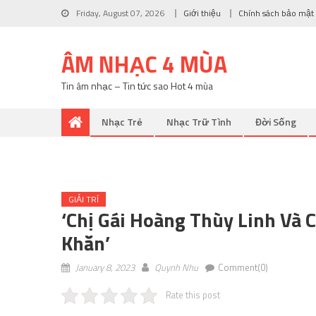
Friday, August 07, 2026
Giới thiệu
Chính sách bảo mật
ÂM NHẠC 4 MÙA
Tin âm nhạc – Tin tức sao Hot 4 mùa
Nhạc Trẻ
Nhạc Trữ Tình
Đời Sống
GIẢI TRÍ
‘Chị Gái Hoàng Thùy Linh Và
Khăn’
January 8, 2023
Quynh Nhu
Comment(0)
Rate this post