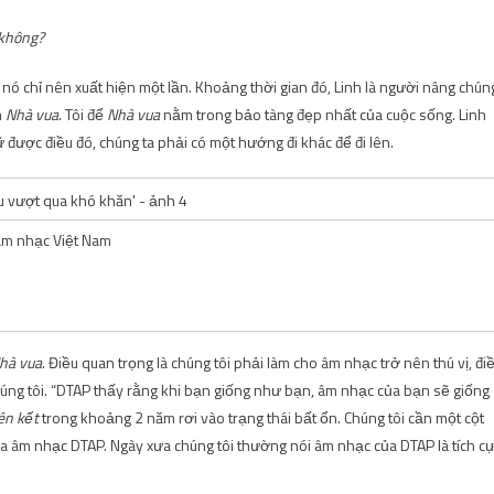
 không?
ó nó chỉ nên xuất hiện một lần. Khoảng thời gian đó, Linh là người nâng chún
m
Nhà vua
. Tôi để
Nhà vua
nằm trong bảo tàng đẹp nhất của cuộc sống. Linh
được điều đó, chúng ta phải có một hướng đi khác để đi lên.
 âm nhạc Việt Nam
hà vua
. Điều quan trọng là chúng tôi phải làm cho âm nhạc trở nên thú vị, đi
húng tôi. “DTAP thấy rằng khi bạn giống như bạn, âm nhạc của bạn sẽ giống
ên kết
trong khoảng 2 năm rơi vào trạng thái bất ổn. Chúng tôi cần một cột
 của âm nhạc DTAP. Ngày xưa chúng tôi thường nói âm nhạc của DTAP là tích cự