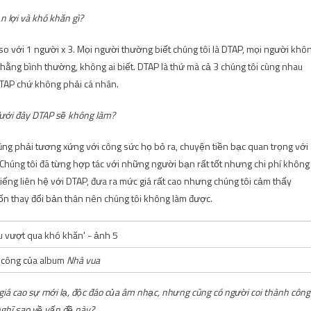
n lợi và khó khăn gì?
 so với 1 người x 3. Mọi người thường biết chúng tôi là DTAP, mọi người khô
3 thằng bình thường, không ai biết. DTAP là thứ mà cả 3 chúng tôi cùng nhau
 DTAP chứ không phải cá nhân.
 dưới đây DTAP sẽ không làm?
ũng phải tương xứng với công sức họ bỏ ra, chuyện tiền bạc quan trọng với
Chúng tôi đã từng hợp tác với những người bạn rất tốt nhưng chi phí không
iếng liên hệ với DTAP, đưa ra mức giá rất cao nhưng chúng tôi cảm thấy
ốn thay đổi bản thân nên chúng tôi không làm được.
h công của album
Nhà vua
giá cao sự mới lạ, độc đáo của âm nhạc, nhưng cũng có người coi thành công
ghĩ sao về vấn đề này?