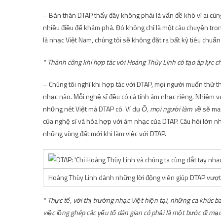
– Bản thân DTAP thấy đây không phải là vấn đề khó vì ai cũng
nhiều điều để khám phá. Đó không chỉ là một câu chuyện tron
là nhạc Việt Nam, chúng tôi sẽ không đặt ra bất kỳ tiêu chuẩn
* Thành công khi hợp tác với Hoàng Thùy Linh có tạo áp lực c
– Chúng tôi nghĩ khi hợp tác với DTAP, mọi người muốn thử t
nhạc nào. Mỗi nghệ sĩ đều có cá tính âm nhạc riêng. Nhiệm vụ
những nét Việt mà DTAP có. Ví dụ
Ồ, mọi người làm về
sẽ man
của nghệ sĩ và hòa hợp với âm nhạc của DTAP. Câu hỏi lớn nhấ
những vùng đất mới khi làm việc với DTAP.
Hoàng Thùy Linh dành những lời động viên giúp DTAP vượ
* Thực tế, với thị trường nhạc Việt hiện tại, những ca khúc 
việc lồng ghép các yếu tố dân gian có phải là một bước đi mạ