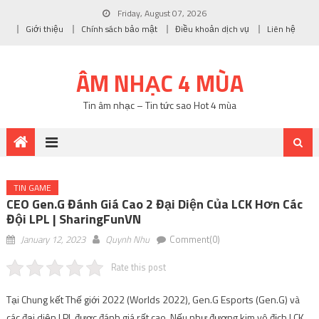
Friday, August 07, 2026
Giới thiệu
Chính sách bảo mật
Điều khoản dịch vụ
Liên hệ
ÂM NHẠC 4 MÙA
Tin âm nhạc – Tin tức sao Hot 4 mùa
TIN GAME
CEO Gen.G Đánh Giá Cao 2 Đại Diện Của LCK Hơn Các
Đội LPL | SharingFunVN
January 12, 2023
Quynh Nhu
Comment(0)
Rate this post
Tại Chung kết Thế giới 2022 (Worlds 2022), Gen.G Esports (Gen.G) và
các đại diện LPL được đánh giá rất cao. Nếu như đương kim vô địch LCK