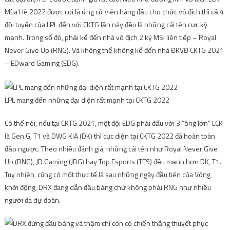
Mùa Hè 2022 được coi là ứng cử viên hàng đầu cho chức vô địch thì cả 4
đội tuyển của LPL đến với CKTG lần này đều là những cái tên cực kỳ
mạnh. Trong số đó, phải kể đến nhà vô địch 2 kỳ MSI liên tiếp – Royal
Never Give Up (RNG). Và không thể không kể đến nhà ĐKVĐ CKTG 2021
– EDward Gaming (EDG).
LPL mang đến những đại diện rất mạnh tại CKTG 2022
Có thể nói, nếu tại CKTG 2021, một đội EDG phải đấu với 3 “ông lớn” LCK
là Gen.G, T1 và DWG KIA (DK) thì cục diện tại CKTG 2022 đã hoàn toàn
đảo ngược. Theo nhiều đánh giá, những cái tên như Royal Never Give
Up (RNG), JD Gaming (JDG) hay Top Esports (TES) đều mạnh hơn DK, T1.
Tuy nhiên, cũng có một thực tế là sau những ngày đầu tiên của Vòng
khởi động, DRX đang dẫn đầu bảng chứ không phải RNG như nhiều
người đã dự đoán.