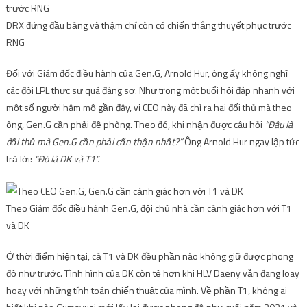
DRX đứng đầu bảng và thậm chí còn có chiến thắng thuyết phục trước
RNG
Đối với Giám đốc điều hành của Gen.G, Arnold Hur, ông ấy không nghĩ
các đội LPL thực sự quá đáng sợ. Như trong một buổi hỏi đáp nhanh với
một số người hâm mộ gần đây, vị CEO này đã chỉ ra hai đối thủ mà theo
ông, Gen.G cần phải đề phòng. Theo đó, khi nhận được câu hỏi
“Đâu là
đối thủ mà Gen.G cần phải cẩn thận nhất?”
Ông Arnold Hur ngay lập tức
trả lời:
“Đó là DK và T1”.
Theo Giám đốc điều hành Gen.G, đội chủ nhà cần cảnh giác hơn với T1
và DK
Ở thời điểm hiện tại, cả T1 và DK đều phần nào không giữ được phong
độ như trước. Tình hình của DK còn tệ hơn khi HLV Daeny vẫn đang loay
hoay với những tính toán chiến thuật của mình. Về phần T1, không ai