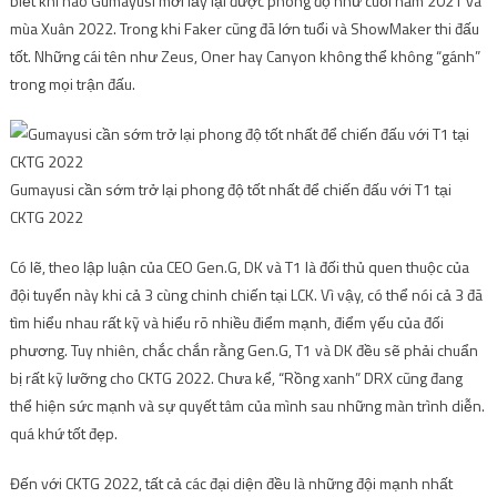
biết khi nào Gumayusi mới lấy lại được phong độ như cuối năm 2021 và
mùa Xuân 2022. Trong khi Faker cũng đã lớn tuổi và ShowMaker thi đấu
tốt. Những cái tên như Zeus, Oner hay Canyon không thể không “gánh”
trong mọi trận đấu.
Gumayusi cần sớm trở lại phong độ tốt nhất để chiến đấu với T1 tại
CKTG 2022
Có lẽ, theo lập luận của CEO Gen.G, DK và T1 là đối thủ quen thuộc của
đội tuyển này khi cả 3 cùng chinh chiến tại LCK. Vì vậy, có thể nói cả 3 đã
tìm hiểu nhau rất kỹ và hiểu rõ nhiều điểm mạnh, điểm yếu của đối
phương. Tuy nhiên, chắc chắn rằng Gen.G, T1 và DK đều sẽ phải chuẩn
bị rất kỹ lưỡng cho CKTG 2022. Chưa kể, “Rồng xanh” DRX cũng đang
thể hiện sức mạnh và sự quyết tâm của mình sau những màn trình diễn.
quá khứ tốt đẹp.
Đến với CKTG 2022, tất cả các đại diện đều là những đội mạnh nhất