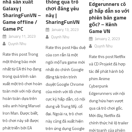
nhà sản xuất
thông qua trò
Edgerunners có
Galaxy |
chơi đáng yêu
gì hấp dẫn so với
SharingFunVN –
này |
phiên bản game
Game offline /
SharingFunVN
gốc? – Kênh
Game PC
January 13, 2023
Game VN
January 11, 2023
Quynh Nhu
January 2, 2023
Quynh Nhu
Quynh Nhu
Rate this post Hậu duệ
Rate this post Trong
của con rắn là một
Rate this post Netflix
một thông báo mới
ngôi mộTựa game mới
và CD Projekt đã hợp
nhất từ EA thì họ đang
nhất do chính Google
tác để phát hành bộ
trong quá trình sản
đăng tải trên trình
phim Anime
xuất một trò chơi hoàn
duyệt Google Chrome
Cyberpunk
toàn mới với nội dung
của mình với lối chơi
Edgerunners với nội
hoàn toàn dựa trên
cực kỳ hấp dẫn, có nội
dung hứa hẹn vượt
siêu anh hùng Marvel
dung về Trung Mỹ. cổ
qua cả trò chơi gốc.
Iron Man. Được biết,
đại. Ngoài ra, trò chơi
Mới đây, Netflix đã
trò chơi này sẽ được
này cũng đã xuất hiện
chính thức hé lộ trailer
phát triển bởi EA
trên ứng dụng Google
mới toanh của phiên