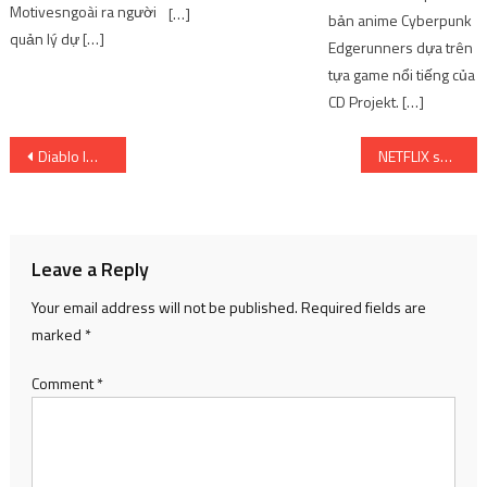
Motivesngoài ra người
[…]
bản anime Cyberpunk
quản lý dự […]
Edgerunners dựa trên
tựa game nổi tiếng của
CD Projekt. […]
Post
Diablo Immortal lọt top 10 game di động có doanh thu cao nhất | SharingFunVN
NETFLIX sẽ chuyển sang anime hàng tuần
navigation
Leave a Reply
Your email address will not be published.
Required fields are
marked
*
Comment
*