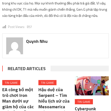
trong khu vực của họ. Mọi sự khinh thường đều phải trả giá đắt. Vì vậy,
không chỉ DK, T1 mà nếu muốn giành chiến thắng, Gen.G phải tập trung
vào từng trận đấu của mình, dù đối thủ có là đội nào đi chăng nữa.
Post Views:
857
Quynh Nhu
RELATED ARTICLES
TIN GAME
TIN GAME
EA công bố một
Hậu duệ của
trò chơi Iron
Serpent – Tìm
Man dưới sự
hiểu lịch sử của
TIN GAME
giám hộ của các
Mesoamerica
Cyberpunk