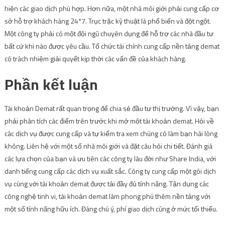
hiện các giao dịch phù hợp. Hơn nữa, một nhà môi giới phải cung cấp cơ
sở hỗ trợ khách hàng 24*7. Trục trặc kỹ thuật là phổ biến và đột ngột.
Một công ty phải có một đội ngũ chuyên dụng để hỗ trợ các nhà đầu tư
bất cứ khi nào được yêu cầu. Tổ chức tài chính cung cấp nền tảng demat
có trách nhiệm giải quyết kịp thời các vấn đề của khách hàng.
Phần kết luận
Tài khoản Demat rất quan trọng để chia sẻ đầu tư thị trường. Vì vậy, bạn
phải phân tích các điểm trên trước khi mở một tài khoản demat. Hỏi về
các dịch vụ được cung cấp và tự kiểm tra xem chúng có làm bạn hài lòng
không. Liên hệ với một số nhà môi giới và đặt câu hỏi chi tiết. Đánh giá
các lựa chọn của bạn và ưu tiên các công ty lâu đời như Share India, với
danh tiếng cung cấp các dịch vụ xuất sắc. Công ty cung cấp một gói dịch
vụ cùng với tài khoản demat được tải đầy đủ tính năng. Tận dụng các
công nghệ tinh vi, tài khoản demat làm phong phú thêm nền tảng với
một số tính năng hữu ích. Đáng chú ý, phí giao dịch cũng ở mức tối thiểu.