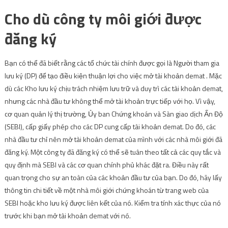
Cho dù công ty môi giới được
đăng ký
Bạn có thể đã biết rằng các tổ chức tài chính được gọi là Người tham gia
lưu ký (DP) để tạo điều kiện thuận lợi cho việc mở tài khoản demat . Mặc
dù các Kho lưu ký chịu trách nhiệm lưu trữ và duy trì các tài khoản demat,
nhưng các nhà đầu tư không thể mở tài khoản trực tiếp với họ. Vì vậy,
cơ quan quản lý thị trường, Ủy ban Chứng khoán và Sàn giao dịch Ấn Độ
(SEBI), cấp giấy phép cho các DP cung cấp tài khoản demat. Do đó, các
nhà đầu tư chỉ nên mở tài khoản demat của mình với các nhà môi giới đã
đăng ký. Một công ty đã đăng ký có thể sẽ tuân theo tất cả các quy tắc và
quy định mà SEBI và các cơ quan chính phủ khác đặt ra. Điều này rất
quan trọng cho sự an toàn của các khoản đầu tư của bạn. Do đó, hãy lấy
thông tin chi tiết về một nhà môi giới chứng khoán từ trang web của
SEBI hoặc kho lưu ký được liên kết của nó. Kiểm tra tính xác thực của nó
trước khi bạn
mở tài khoản demat
với nó.