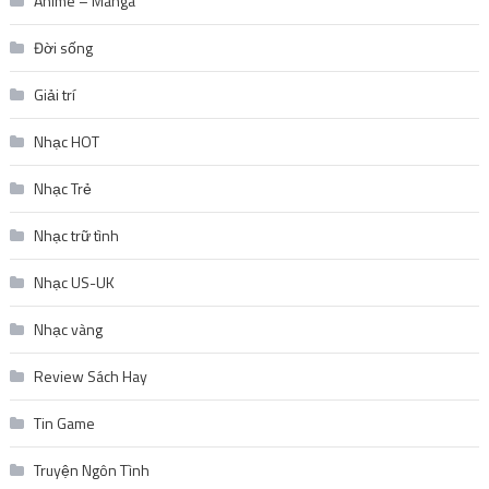
Anime – Manga
Đời sống
Giải trí
Nhạc HOT
Nhạc Trẻ
Nhạc trữ tình
Nhạc US-UK
Nhạc vàng
Review Sách Hay
Tin Game
Truyện Ngôn Tình