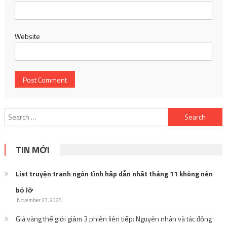
Website
Search
for:
TIN MỚI
List truyện tranh ngôn tình hấp dẫn nhất tháng 11 không nên
bỏ lỡ
November 27, 2025
Giá vàng thế giới giảm 3 phiên liên tiếp: Nguyên nhân và tác động