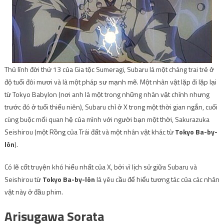
Thủ lĩnh đời thứ 13 của Gia tộc Sumeragi, Subaru là một chàng trai trẻ ở
độ tuổi đôi mươi và là một pháp sư mạnh mẽ. Một nhân vật lặp đi lặp lại
từ Tokyo Babylon (nơi anh là một trong những nhân vật chính nhưng
trước đó ở tuổi thiếu niên), Subaru chỉ ở X trong một thời gian ngắn, cuối
cùng buộc mối quan hệ của mình với người bạn một thời, Sakurazuka
Seishirou (một Rồng của Trái đất và một nhân vật khác từ
Tokyo Ba-by-
lôn
).
Có lẽ cốt truyện khó hiểu nhất của X, bởi vì lịch sử giữa Subaru và
Seishirou từ
Tokyo Ba-by-lôn
là yêu cầu để hiểu tương tác của các nhân
vật này ở đầu phim.
Arisugawa Sorata