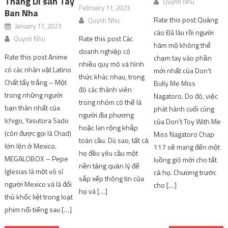
Tháng Di sản Tây
Quynh Nhu
February 11, 2023
Ban Nha
Rate this post Quảng
Quynh Nhu
January 17, 2023
cáo Đã lâu rồi người
Rate this post Các
Quynh Nhu
hâm mộ không thể
doanh nghiệp có
Rate this post Anime
chạm tay vào phần
nhiều quy mô và hình
có các nhân vật Latino
mới nhất của Don’t
thức khác nhau, trong
Chất tẩy trắng – Một
Bully Me Miss
đó các thành viên
trong những người
Nagatoro. Do đó, việc
trong nhóm có thể là
bạn thân nhất của
phát hành cuối cùng
người địa phương
Ichigo, Yasutora Sado
của Don’t Toy With Me
hoặc lan rộng khắp
(còn được gọi là Chad)
Miss Nagatoro Chap
toàn cầu. Dù sao, tất cả
lớn lên ở Mexico.
117 sẽ mang đến một
họ đều yêu cầu một
MEGALOBOX – Pepe
luồng gió mới cho tất
nền tảng quản lý để
Iglesias là một võ sĩ
cả họ. Chương trước
sắp xếp thông tin của
người Mexico và là đối
cho […]
họ và […]
thủ khốc liệt trong loạt
phim nổi tiếng sau […]