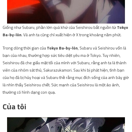
Giống như Subaru, phần lớn quá khứ của Seishirou bắt nguồn từ
Tokyo
Ba-by-lôn
. Và anh ta cũng chỉ xuất hiện ở X trong khoảng năm phút.
Trong dòng thời gian của
Tokyo Ba-by-lôn
, Subaru và Seishirou vốn là
bạn của nhau, thường hợp sức tiêu diệt yêu ma ở Tokyo. Tuy nhiên,
Seishirou đã che giấu mặt tối của mình với Subaru, rằng anh ta là thành
viên của nhóm sát thủ, Sakurazukamori. Sau khi bị phát hiện, tình bạn
của họ đã bị hủy hoại và Subaru thề rằng mục đích sống của anh bây giờ
là nhìn thấy Seishirou chết. Sức mạnh của Seishirou là một ảo ảnh,
thường có hình dạng con quạ.
Của tôi