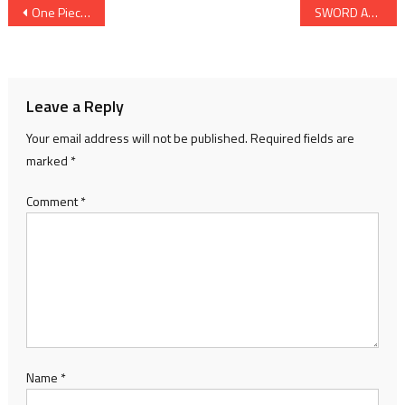
Post
One Piece – Collection 27 (Blu-Ray/DVD Combo Pack) – KHÓA KHU VỰC
SWORD ART ONLINE CUỐI CÙNG CUỐI CÙNG Bài hát mở đầu “VITA” của ReoNa Lyric Video hiện đã có để phát trực tuyến trên YouTube
navigation
Leave a Reply
Your email address will not be published.
Required fields are
marked
*
Comment
*
Name
*