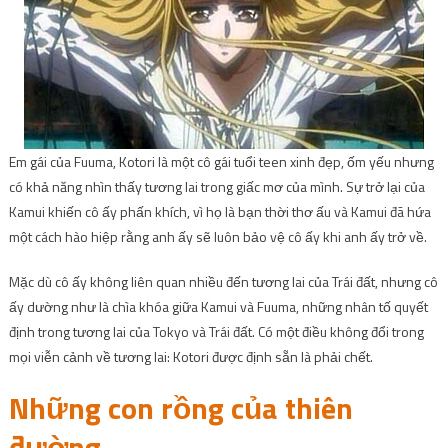
Em gái của Fuuma, Kotori là một cô gái tuổi teen xinh đẹp, ốm yếu nhưng
có khả năng nhìn thấy tương lai trong giấc mơ của mình. Sự trở lại của
Kamui khiến cô ấy phấn khích, vì họ là bạn thời thơ ấu và Kamui đã hứa
một cách hào hiệp rằng anh ấy sẽ luôn bảo vệ cô ấy khi anh ấy trở về.
Mặc dù cô ấy không liên quan nhiều đến tương lai của Trái đất, nhưng cô
ấy dường như là chìa khóa giữa Kamui và Fuuma, những nhân tố quyết
định trong tương lai của Tokyo và Trái đất. Có một điều không đổi trong
mọi viễn cảnh về tương lai: Kotori được định sẵn là phải chết.
Những con rồng của thiên
đường