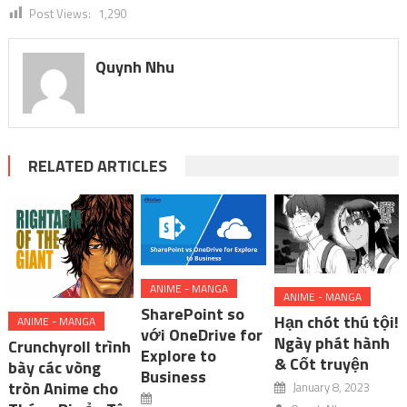
Post Views:
1,290
Quynh Nhu
RELATED ARTICLES
ANIME - MANGA
ANIME - MANGA
SharePoint so
Hạn chót thú tội!
ANIME - MANGA
với OneDrive for
Ngày phát hành
Crunchyroll trình
Explore to
& Cốt truyện
bày các vòng
Business
tròn Anime cho
January 8, 2023