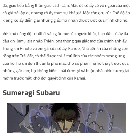
đó, giao tiếp bằng thần giao cách cảm. Mặc dù cô ấy có vẻ ngoài của một
cô gái trẻ lập dị, nhưng cô ấy thực sự khá già. Một công cụ của Chế độ ăn
kiêng, cô ấy diễn giải những giấc mơ nhận thức trước của mình cho họ.
Với khả năng độc nhất đi vào giấc mơ của người khác, ban đầu cô ấy đã
cầu xin Kamui gia nhập Thiên long thông qua giấc mơ của chính anh ấy.
Trong khi Hinoto và em gái của cô ấy, Kanoe, Nhà tiên tri của những con
rồng trên Trái đất, có thể được coi là thủ lĩnh của các nhóm tương ứng
của họ, họ chỉ đơn thuần là phó mặc cho số phận mà họ thấy trước qua
những giấc mơ; họ không kiểm soát được gì và buộc phải nhìn tương lai
mở ra trước mắt, chờ đợi quyết định của Kamui.
Sumeragi Subaru