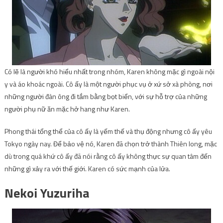
Có lẽ là người khó hiểu nhất trong nhóm, Karen không mặc gì ngoài nội
y và áo khoác ngoài. Cô ấy là một người phục vụ ở xứ sở xà phòng, nơi
những người đàn ông đi tắm bằng bọt biển, với sự hỗ trợ của những
người phụ nữ ăn mặc hở hang như Karen.
Phong thái tổng thể của cô ấy là yếm thế và thụ động nhưng cô ấy yêu
Tokyo ngày nay. Để bảo vệ nó, Karen đã chọn trở thành Thiên long, mặc
dù trong quá khứ cô ấy đã nói rằng cô ấy không thực sự quan tâm đến
những gì xảy ra với thế giới. Karen có sức mạnh của lửa.
Nekoi Yuzuriha