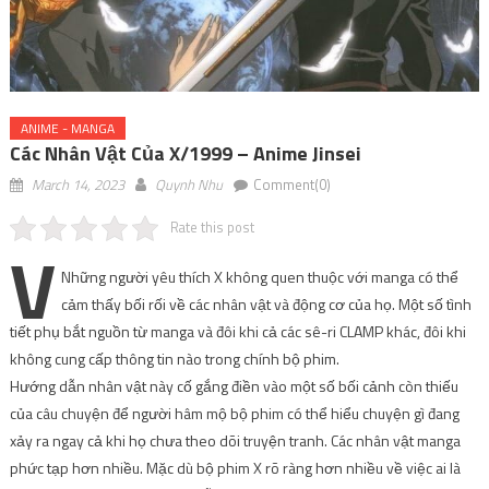
ANIME - MANGA
Các Nhân Vật Của X/1999 – Anime Jinsei
March 14, 2023
Quynh Nhu
Comment(0)
Rate this post
V
Những người yêu thích X không quen thuộc với manga có thể
cảm thấy bối rối về các nhân vật và động cơ của họ. Một số tình
tiết phụ bắt nguồn từ manga và đôi khi cả các sê-ri CLAMP khác, đôi khi
không cung cấp thông tin nào trong chính bộ phim.
Hướng dẫn nhân vật này cố gắng điền vào một số bối cảnh còn thiếu
của câu chuyện để người hâm mộ bộ phim có thể hiểu chuyện gì đang
xảy ra ngay cả khi họ chưa theo dõi truyện tranh. Các nhân vật manga
phức tạp hơn nhiều. Mặc dù bộ phim X rõ ràng hơn nhiều về việc ai là