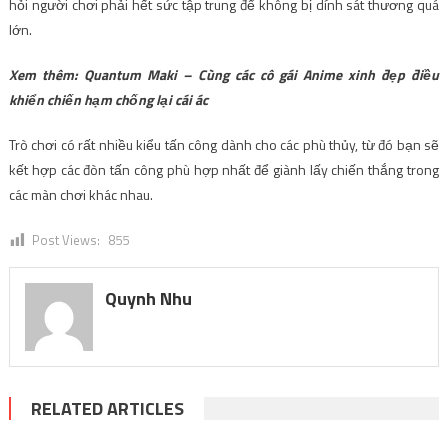
hỏi người chơi phải hết sức tập trung để không bị dính sát thương quá
lớn.
Xem thêm: Quantum Maki – Cùng các cô gái Anime xinh đẹp điều
khiển chiến hạm chống lại cái ác
Trò chơi có rất nhiều kiểu tấn công dành cho các phù thủy, từ đó bạn sẽ
kết hợp các đòn tấn công phù hợp nhất để giành lấy chiến thắng trong
các màn chơi khác nhau.
Post Views:
855
Quynh Nhu
RELATED ARTICLES