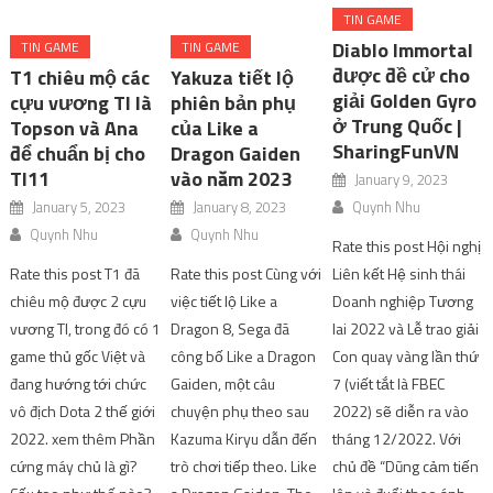
TIN GAME
Diablo Immortal
TIN GAME
TIN GAME
được đề cử cho
T1 chiêu mộ các
Yakuza tiết lộ
giải Golden Gyro
cựu vương TI là
phiên bản phụ
ở Trung Quốc |
Topson và Ana
của Like a
SharingFunVN
để chuẩn bị cho
Dragon Gaiden
TI11
vào năm 2023
January 9, 2023
January 5, 2023
January 8, 2023
Quynh Nhu
Quynh Nhu
Quynh Nhu
Rate this post Hội nghị
Rate this post T1 đã
Rate this post Cùng với
Liên kết Hệ sinh thái
chiêu mộ được 2 cựu
việc tiết lộ Like a
Doanh nghiệp Tương
vương TI, trong đó có 1
Dragon 8, Sega đã
lai 2022 và Lễ trao giải
game thủ gốc Việt và
công bố Like a Dragon
Con quay vàng lần thứ
đang hướng tới chức
Gaiden, một câu
7 (viết tắt là FBEC
vô địch Dota 2 thế giới
chuyện phụ theo sau
2022) sẽ diễn ra vào
2022. xem thêm Phần
Kazuma Kiryu dẫn đến
tháng 12/2022. Với
cứng máy chủ là gì?
trò chơi tiếp theo. Like
chủ đề “Dũng cảm tiến