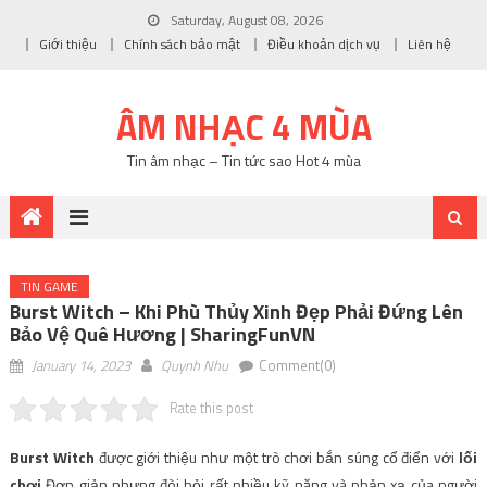
Saturday, August 08, 2026
Giới thiệu
Chính sách bảo mật
Điều khoản dịch vụ
Liên hệ
ÂM NHẠC 4 MÙA
Tin âm nhạc – Tin tức sao Hot 4 mùa
TIN GAME
Burst Witch – Khi Phù Thủy Xinh Đẹp Phải Đứng Lên
Bảo Vệ Quê Hương | SharingFunVN
January 14, 2023
Quynh Nhu
Comment(0)
Rate this post
Burst Witch
được giới thiệu như một trò chơi bắn súng cổ điển với
lối
chơi
Đơn giản nhưng đòi hỏi rất nhiều kỹ năng và phản xạ của người