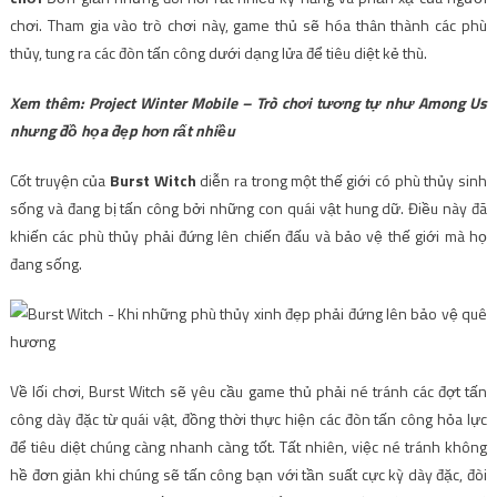
chơi. Tham gia vào trò chơi này, game thủ sẽ hóa thân thành các phù
thủy, tung ra các đòn tấn công dưới dạng lửa để tiêu diệt kẻ thù.
Xem thêm: Project Winter Mobile – Trò chơi tương tự như Among Us
nhưng đồ họa đẹp hơn rất nhiều
Cốt truyện của
Burst Witch
diễn ra trong một thế giới có phù thủy sinh
sống và đang bị tấn công bởi những con quái vật hung dữ. Điều này đã
khiến các phù thủy phải đứng lên chiến đấu và bảo vệ thế giới mà họ
đang sống.
Về lối chơi, Burst Witch sẽ yêu cầu game thủ phải né tránh các đợt tấn
công dày đặc từ quái vật, đồng thời thực hiện các đòn tấn công hỏa lực
để tiêu diệt chúng càng nhanh càng tốt. Tất nhiên, việc né tránh không
hề đơn giản khi chúng sẽ tấn công bạn với tần suất cực kỳ dày đặc, đòi