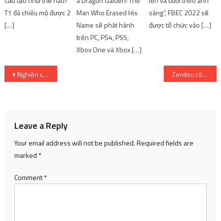
Cấu tạo như thế nào?
a Dragon Gaiden: The
lên và đuổi theo ánh
T1 đã chiêu mộ được 2
Man Who Erased His
sáng”, FBEC 2022 sẽ
[…]
Name sẽ phát hành
được tổ chức vào […]
trên PC, PS4, PS5,
Xbox One và Xbox […]
Post
Nghiên cứu tiết lộ 10 tựa game sắp ra mắt ‘thú vị nhất’ | SharingFunVN – Game offline / Game PC
Zenitsu có trở thành Hashira không?
navigation
Leave a Reply
Your email address will not be published.
Required fields are
marked
*
Comment
*