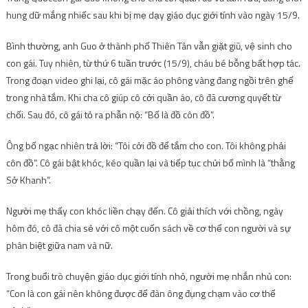
hung dữ mắng nhiếc sau khi bị mẹ dạy giáo dục giới tính vào ngày 15/9.
Bình thường, anh Guo ở thành phố Thiên Tân vẫn giặt giũ, vệ sinh cho
con gái. Tuy nhiên, từ thứ 6 tuần trước (15/9), cháu bé bỗng bất hợp tác.
Trong đoạn video ghi lại, cô gái mặc áo phông vàng đang ngồi trên ghế
trong nhà tắm. Khi cha cô giúp cô cởi quần áo, cô đã cương quyết từ
chối. Sau đó, cô gái tỏ ra phẫn nộ: “Bố là đồ côn đồ”.
Ông bố ngạc nhiên trả lời: “Tôi cởi đồ để tắm cho con. Tôi không phải
côn đồ”. Cô gái bật khóc, kéo quần lại và tiếp tục chửi bố mình là “thằng
Sở Khanh”.
Người mẹ thấy con khóc liền chạy đến. Cô giải thích với chồng, ngày
hôm đó, cô đã chia sẻ với cô một cuốn sách về cơ thể con người và sự
phân biệt giữa nam và nữ.
Trong buổi trò chuyện giáo dục giới tính nhỏ, người mẹ nhắn nhủ con:
“Con là con gái nên không được để đàn ông đụng chạm vào cơ thể