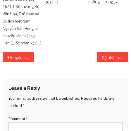
quốc gia trong […]
của […]
16/10. Bộ trưởng Bộ
Văn hóa, Thể thao và
Du lịch Việt Nam
Nguyễn Văn Hùng có
chuyến làm việc tại
Hàn Quốc nhân kỷ […]
Post
Kingdom công bố sự hợp tác trong trò chơi với các siêu sao toàn cầu BTS
Đệ nhất phu nhân Mỹ bị chỉ trích vì trang phục
navigation
Leave a Reply
Your email address will not be published.
Required fields are
marked
*
Comment
*