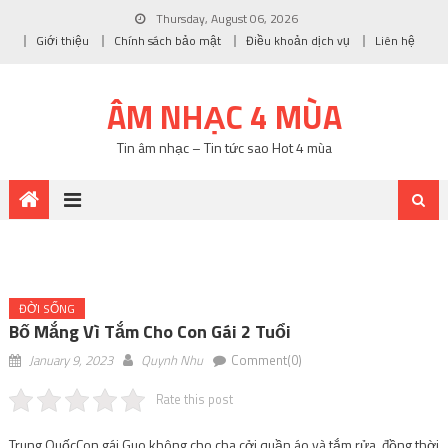
Thursday, August 06, 2026
Giới thiệu
Chính sách bảo mật
Điều khoản dịch vụ
Liên hệ
ÂM NHẠC 4 MÙA
Tin âm nhạc – Tin tức sao Hot 4 mùa
ĐỜI SỐNG
Bố Mắng Vì Tắm Cho Con Gái 2 Tuổi
January 9, 2023
Quynh Nhu
Comment(0)
Rate this post
Trung Quốc
Con gái Guo không cho cha cởi quần áo và tắm rửa, đồng thời