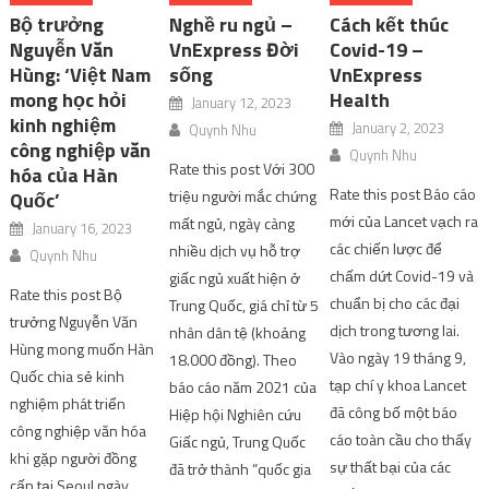
Bộ trưởng
Nghề ru ngủ –
Cách kết thúc
Nguyễn Văn
VnExpress Đời
Covid-19 –
Hùng: ‘Việt Nam
sống
VnExpress
mong học hỏi
Health
January 12, 2023
kinh nghiệm
January 2, 2023
Quynh Nhu
công nghiệp văn
Quynh Nhu
Rate this post Với 300
hóa của Hàn
Rate this post Báo cáo
triệu người mắc chứng
Quốc’
mới của Lancet vạch ra
mất ngủ, ngày càng
January 16, 2023
các chiến lược để
nhiều dịch vụ hỗ trợ
Quynh Nhu
chấm dứt Covid-19 và
giấc ngủ xuất hiện ở
Rate this post Bộ
chuẩn bị cho các đại
Trung Quốc, giá chỉ từ 5
trưởng Nguyễn Văn
dịch trong tương lai.
nhân dân tệ (khoảng
Hùng mong muốn Hàn
Vào ngày 19 tháng 9,
18.000 đồng). Theo
Quốc chia sẻ kinh
tạp chí y khoa Lancet
báo cáo năm 2021 của
nghiệm phát triển
đã công bố một báo
Hiệp hội Nghiên cứu
công nghiệp văn hóa
cáo toàn cầu cho thấy
Giấc ngủ, Trung Quốc
khi gặp người đồng
sự thất bại của các
đã trở thành “quốc gia
cấp tại Seoul ngày