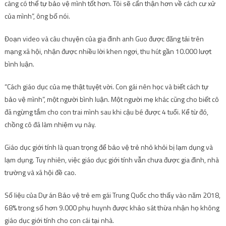
càng có thể tự bảo vệ mình tốt hơn. Tôi sẽ cẩn thận hơn về cách cư xử
của mình”, ông bố nói.
Đoạn video và câu chuyện của gia đình anh Guo được đăng tải trên
mạng xã hội, nhận được nhiều lời khen ngợi, thu hút gần 10.000 lượt
bình luận.
“Cách giáo dục của mẹ thật tuyệt vời. Con gái nên học và biết cách tự
bảo vệ mình”, một người bình luận. Một người mẹ khác cũng cho biết cô
đã ngừng tắm cho con trai mình sau khi cậu bé được 4 tuổi. Kể từ đó,
chồng cô đã làm nhiệm vụ này.
Giáo dục giới tính là quan trọng để bảo vệ trẻ nhỏ khỏi bị lạm dụng và
lạm dụng. Tuy nhiên, việc giáo dục giới tính vẫn chưa được gia đình, nhà
trường và xã hội đề cao.
Số liệu của Dự án Bảo vệ trẻ em gái Trung Quốc cho thấy vào năm 2018,
68% trong số hơn 9.000 phụ huynh được khảo sát thừa nhận họ không
giáo dục giới tính cho con cái tại nhà.