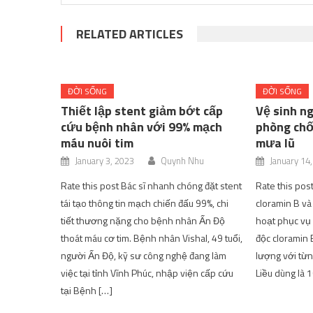
RELATED ARTICLES
ĐỜI SỐNG
ĐỜI SỐNG
Thiết lập stent giảm bớt cấp
Vệ sinh n
cứu bệnh nhân với 99% mạch
phòng chố
máu nuôi tim
mưa lũ
January 3, 2023
Quynh Nhu
January 14
Rate this post Bác sĩ nhanh chóng đặt stent
Rate this pos
tái tạo thông tin mạch chiến đấu 99%, chi
cloramin B và
tiết thương nặng cho bệnh nhân Ấn Độ
hoạt phục vụ 
thoát máu cơ tim. Bệnh nhân Vishal, 49 tuổi,
độc cloramin 
người Ấn Độ, kỹ sư công nghệ đang làm
lượng với từn
việc tại tỉnh Vĩnh Phúc, nhập viện cấp cứu
Liều dùng là 1
tại Bệnh […]