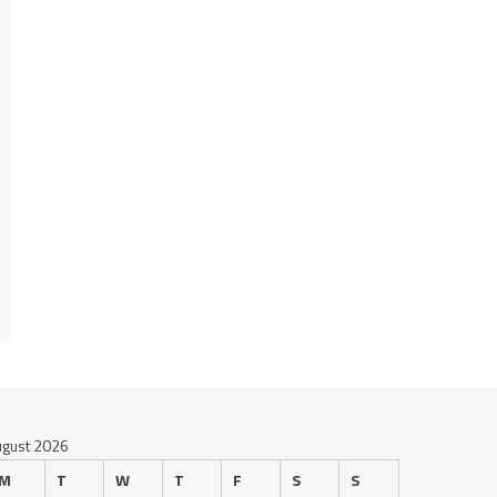
ugust 2026
M
T
W
T
F
S
S