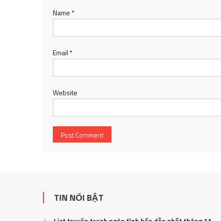
Name
*
Email
*
Website
TIN NỔI BẬT
List truyện tranh ngôn tình hấp dẫn nhất tháng 11