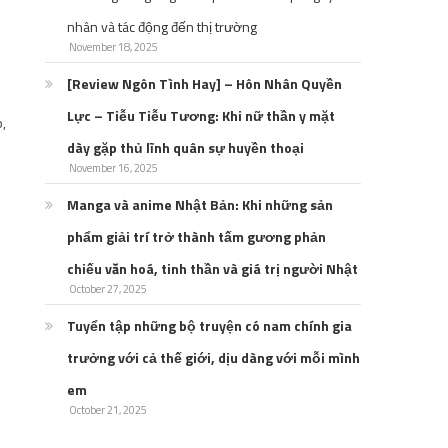
nhân và tác động đến thị trường
November 18, 2025
[Review Ngôn Tình Hay] – Hôn Nhân Quyền
Lực – Tiễu Tiễu Tương: Khi nữ thần y mặt
,
dày gặp thủ lĩnh quân sự huyền thoại
November 16, 2025
Manga và anime Nhật Bản: Khi những sản
phẩm giải trí trở thành tấm gương phản
chiếu văn hoá, tinh thần và giá trị người Nhật
October 27, 2025
Tuyển tập những bộ truyện có nam chính gia
trưởng với cả thế giới, dịu dàng với mỗi mình
em
October 21, 2025