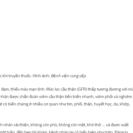
 khi truyền thuốc. Hình ảnh:
Bệnh viện cung cấp.
u đạm, thiếu máu mạn tính. Mức lọc cầu thận (GFR) thấp tương đương với m
 nhân được chẩn đoán viêm cầu thận tiến triển nhanh, viêm phổi và nghiêm
át có biến chứng ở nhiều cơ quan như tim, phổi, thận, huyết học, da, khớp,
h nhân cải thiện, không còn phù, không còn mệt, khó thở … và được xuất
ột tuần, đến hẹn tái khám, bệnh nhân lại có biểu hiện như trên. Đáng lo