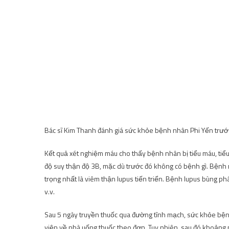
Bác sĩ Kim Thanh đánh giá sức khỏe bệnh nhân Phi Yến trước
Kết quả xét nghiệm máu cho thấy bệnh nhân bị tiểu máu, tiể
độ suy thận độ 3B, mặc dù trước đó không có bệnh gì. Bệnh
trọng nhất là viêm thận lupus tiến triển. Bệnh lupus bùng ph
v.v.
Sau 5 ngày truyền thuốc qua đường tĩnh mạch, sức khỏe bện
viện về nhà uống thuốc theo đơn. Tuy nhiên, sau đó khoảng m