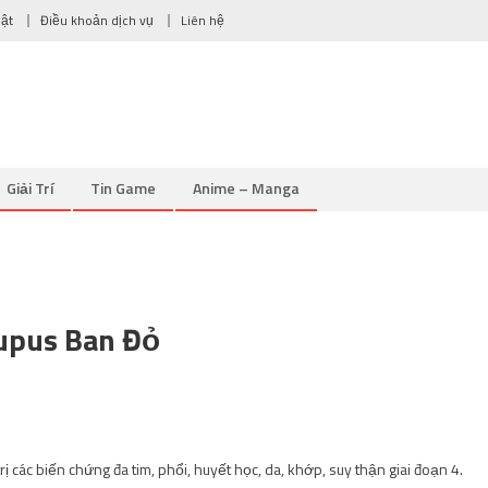
mật
Điều khoản dịch vụ
Liên hệ
Giải Trí
Tin Game
Anime – Manga
upus Ban Đỏ
 các biến chứng đa tim, phổi, huyết học, da, khớp, suy thận giai đoạn 4.