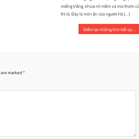
miếng trắng, khoai mì mềm và mùi thơm c
thì là. Đây là món ăn của người Hà […]
Điểm lại những tình tiết quan trọng đã xảy ra trong thế giới anime / manga tuần trước (26 tháng 9
s are marked
*