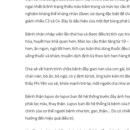
ngại nhất là tình trạng thiếu máu trầm trọng và mức lọc cầu
nghiệm kháng thể kháng nhân (được sử dụng đặc biệt để ch
giảm nhiều C3 và C4. Đây là dấu hiệu của một đợt bùng phát
Bệnh nhân nhập viện lần thứ hai và được điều trị tích cực tr
hóa, huyết học khả quan hơn. Mức lọc cầu thận tăng từ 18 –
hơn, ăn ngon, ngủ tốt hơn, tích cực tuân thủ dùng thuốc đều đặ
uống thuốc và khám, truyền dịch định kỳ theo lịch hẹn hàng 
Chia sẻ về hành trình chữa bệnh đầy gian nan của con gái, bố
chán nản, bỏ ăn, bỏ ngủ, có ý định từ bỏ, ông luôn kiên trì đ
thấy Phi Yến vui vẻ, khỏe mạnh trở lại, một người cha như an
Bệnh thận lupus do lupus ban đỏ hệ thống trước đây ảnh h
phải lọc máu, thay thận. Lupus ban đỏ hệ thống là bệnh của h
chính của cơ thể người bệnh như tim, gan, thận… Do có nhi
hưởng đến hiệu quả điều trị.