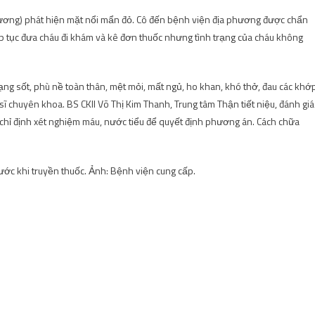
Dương) phát hiện mặt nổi mẩn đỏ. Cô đến bệnh viện địa phương được chẩn
 tiếp tục đưa cháu đi khám và kê đơn thuốc nhưng tình trạng của cháu không
ng sốt, phù nề toàn thân, mệt mỏi, mất ngủ, ho khan, khó thở, đau các khớp
sĩ chuyên khoa. BS CKII Võ Thị Kim Thanh, Trung tâm Thận tiết niệu, đánh giá
 chỉ định xét nghiệm máu, nước tiểu để quyết định phương án. Cách chữa