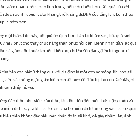
 thận giảm nhanh kèm theo tình trạng mệt mỏi nhiều hơn. Kết quả của xét
ẩn đoán bệnh lupus) và tự kháng thể kháng dsDNA đều tăng lên, kèm theo
 Lupus sớm hơn.
ong một tuần. Lần này, kết quả ổn định hơn. Lần tái khám sau, kết quả sinh
 67 ml / phút cho thấy chức năng thận phục hồi dần. Bệnh nhân dần lạc qu
n và giảm dần thuốc lợi tiểu. Hiện tại, chị Phi Yến đang điều trị ngoại trú,
tháng.
 của Yến cho biết 3 tháng qua với gia đình là một cơn ác mộng. Khi con gái
ộng viên và không ngừng tìm kiếm nơi tốt hơn để điều trị cho con. Giờ đây, nh
h cảm thấy rất vui.
ưởng đến thận như viêm cầu thận, lâu dần dẫn đến mất chức năng thận và
ệ miễn dịch, xảy ra khi các tế bào của hệ miễn dịch tấn công vào các cơ qu
ều biểu hiện không đặc hiệu nên chẩn đoán sẽ khó, dễ gây nhầm lẫn, ảnh