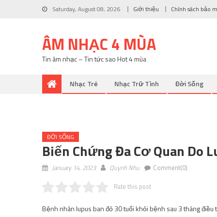
Saturday, August 08, 2026
Giới thiệu
Chính sách bảo 
ÂM NHẠC 4 MÙA
Tin âm nhạc – Tin tức sao Hot 4 mùa
Nhạc Trẻ
Nhạc Trữ Tình
Đời Sống
ĐỜI SỐNG
Biến Chứng Đa Cơ Quan Do L
January 14, 2023
Quynh Nhu
Comment(0)
Rate this post
Bệnh nhân lupus ban đỏ 30 tuổi khỏi bệnh sau 3 tháng điều trị