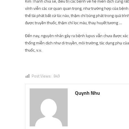
Kim Thanh chia sẻ, điều trị các bệnh về hệ miễn dịch cũng rấ
vĩnh viễn các cơ quan quan trọng, như trường hợp của bệnh 
thể tái phát bất cứ lúc nào, thậm chí bùng phát trong quá trì
được truyền thuốc, thậm chí lọc máu, thay huyết tương …
Đến nay, nguyên nhân gây ra bệnh lupus vẫn chưa được xác đị
thống miễn dịch như di truyền, môi trường, tác dụng phụ của 
thuốc, v.v.
Post Views:
849
Quynh Nhu