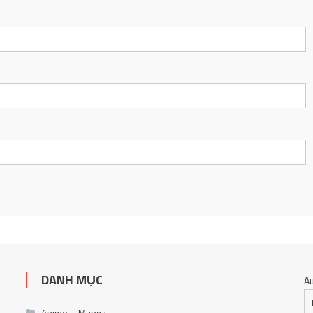
DANH MỤC
A
Anime – Manga