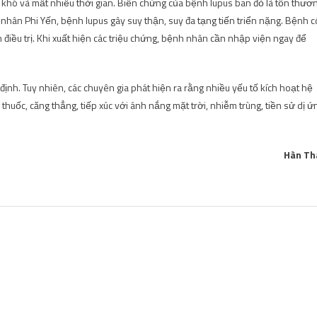
t khó và mất nhiều thời gian. Biến chứng của bệnh lupus ban đỏ là tổn thươ
nhân Phi Yến, bệnh lupus gây suy thận, suy đa tạng tiến triển nặng. Bệnh c
nh điều trị. Khi xuất hiện các triệu chứng, bệnh nhân cần nhập viện ngay để
nh. Tuy nhiên, các chuyên gia phát hiện ra rằng nhiều yếu tố kích hoạt hệ
thuốc, căng thẳng, tiếp xúc với ánh nắng mặt trời, nhiễm trùng, tiền sử dị ứ
Hàn Th