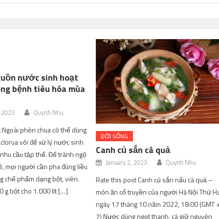
guồn nước sinh hoạt
ng bệnh tiêu hóa mùa
, 2023
Quynh Nhu
t Ngoài phèn chua có thể dùng
ĐỜI SỐNG
 clorua vôi để xử lý nước sinh
Canh củ sắn cá quả
nhu cầu tập thể. Để tránh ngộ
January 2, 2023
Quynh Nhu
B, mọi người cần pha đúng liều
g chế phẩm dạng bột, viên.
Rate this post Canh củ sắn nấu cá quả –
0 g bột cho 1.000 lít […]
món ăn cổ truyền của người Hà Nội Thứ Ha
ngày 17 tháng 10 năm 2022, 18:00 (GMT 
7) Nước dùng ngọt thanh, cá giữ nguyên