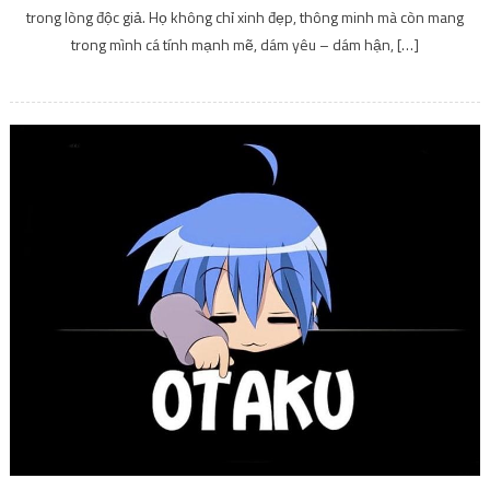
trong lòng độc giả. Họ không chỉ xinh đẹp, thông minh mà còn mang
trong mình cá tính mạnh mẽ, dám yêu – dám hận, […]