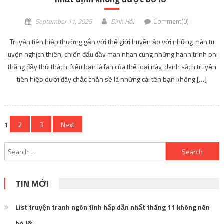
September 11, 2025
Đình Hải
Comment(0)
Truyện tiên hiệp thường gắn với thế giới huyền ảo với những màn tu
luyện nghịch thiên, chiến đấu đầy mãn nhãn cùng những hành trình phi
thăng đầy thử thách. Nếu bạn là fan của thể loại này, danh sách truyện
tiên hiệp dưới đây chắc chắn sẽ là những cái tên bạn không […]
Posts
1
2
3
Next
navigation
Search
for:
TIN MỚI
List truyện tranh ngôn tình hấp dẫn nhất tháng 11 không nên
bỏ lỡ