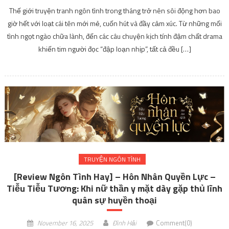
Thế giới truyện tranh ngôn tình trong tháng trở nên sôi động hơn bao
giờ hết với loạt cái tên mới mẻ, cuốn hút và đầy cảm xúc. Từ những mối
tình ngọt ngào chữa lành, đến các câu chuyện kịch tính đậm chất drama
khiến tim người đọc “đập loạn nhịp”, tất cả đều […]
TRUYỆN NGÔN TÌNH
[Review Ngôn Tình Hay] – Hôn Nhân Quyền Lực –
Tiễu Tiễu Tương: Khi nữ thần y mặt dày gặp thủ lĩnh
quân sự huyền thoại
November 16, 2025
Đình Hải
Comment(0)