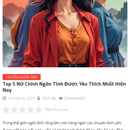
TRUYỆN NGÔN TÌNH
Top 5 Nữ Chính Ngôn Tình Được Yêu Thích Nhất Hiện
Nay
October 6, 2025
Đình Hải
Comment(0)
Rate this post
Trong thế giới ngôn tình rộng lớn, nơi hàng ngàn câu chuyện tình yêu
được viết nên mỗi ngày, vẫn có những nữ chính để lại dấu ấn sâu đậm