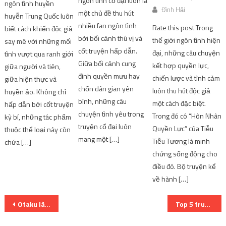
ngôn tình cổ đại luôn là
ngôn tình huyền
Đình Hải
một chủ đề thu hút
huyễn Trung Quốc luôn
nhiều fan ngôn tình
Rate this post Trong
biết cách khiến độc giả
bởi bối cảnh thú vị và
thế giới ngôn tình hiện
say mê với những mối
cốt truyện hấp dẫn.
đại, những câu chuyện
tình vượt qua ranh giới
Giữa bối cảnh cung
kết hợp quyền lực,
giữa người và tiên,
đình quyền mưu hay
chiến lược và tình cảm
giữa hiện thực và
chốn dân gian yên
luôn thu hút độc giả
huyền ảo. Không chỉ
bình, những câu
một cách đặc biệt.
hấp dẫn bởi cốt truyện
chuyện tình yêu trong
Trong đó có “Hôn Nhân
kỳ bí, những tác phẩm
truyện cổ đại luôn
Quyền Lực” của Tiễu
thuộc thể loại này còn
mang một […]
Tiễu Tương là minh
chứa […]
chứng sống động cho
điều đó. Bộ truyện kể
về hành […]
Post
Otaku là gì? Những hiểu lầm phổ biến về cộng đồng Otaku thường thấy
Top 5 truyện ngôn tình huyền huyễn Trung Quốc hot nhất hiện nay
navigation