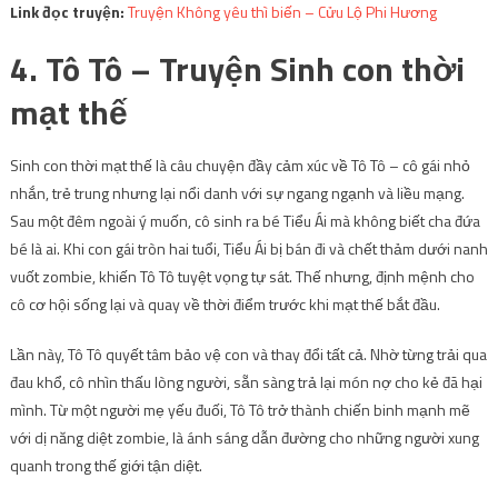
Link đọc truyện:
Truyện Không yêu thì biến – Cửu Lộ Phi Hương
4. Tô Tô – Truyện Sinh con thời
mạt thế
Sinh con thời mạt thế là câu chuyện đầy cảm xúc về Tô Tô – cô gái nhỏ
nhắn, trẻ trung nhưng lại nổi danh với sự ngang ngạnh và liều mạng.
Sau một đêm ngoài ý muốn, cô sinh ra bé Tiểu Ái mà không biết cha đứa
bé là ai. Khi con gái tròn hai tuổi, Tiểu Ái bị bán đi và chết thảm dưới nanh
vuốt zombie, khiến Tô Tô tuyệt vọng tự sát. Thế nhưng, định mệnh cho
cô cơ hội sống lại và quay về thời điểm trước khi mạt thế bắt đầu.
Lần này, Tô Tô quyết tâm bảo vệ con và thay đổi tất cả. Nhờ từng trải qua
đau khổ, cô nhìn thấu lòng người, sẵn sàng trả lại món nợ cho kẻ đã hại
mình. Từ một người mẹ yếu đuối, Tô Tô trở thành chiến binh mạnh mẽ
với dị năng diệt zombie, là ánh sáng dẫn đường cho những người xung
quanh trong thế giới tận diệt.