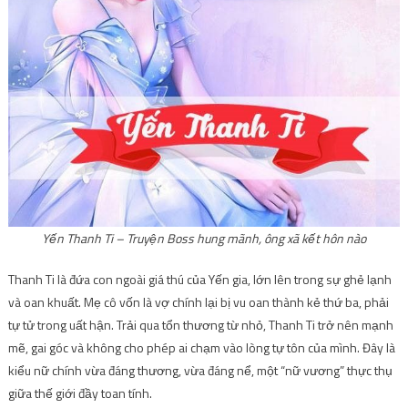
Yến Thanh Ti – Truyện Boss hung mãnh, ông xã kết hôn nào
Thanh Ti là đứa con ngoài giá thú của Yến gia, lớn lên trong sự ghẻ lạnh
và oan khuất. Mẹ cô vốn là vợ chính lại bị vu oan thành kẻ thứ ba, phải
tự tử trong uất hận. Trải qua tổn thương từ nhỏ, Thanh Ti trở nên mạnh
mẽ, gai góc và không cho phép ai chạm vào lòng tự tôn của mình. Đây là
kiểu nữ chính vừa đáng thương, vừa đáng nể, một “nữ vương” thực thụ
giữa thế giới đầy toan tính.