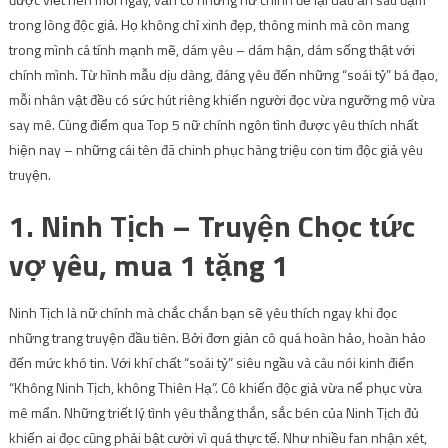
trong lòng độc giả. Họ không chỉ xinh đẹp, thông minh mà còn mang
trong mình cá tính mạnh mẽ, dám yêu – dám hận, dám sống thật với
chính mình. Từ hình mẫu dịu dàng, đáng yêu đến những “soái tỷ” bá đạo,
mỗi nhân vật đều có sức hút riêng khiến người đọc vừa ngưỡng mộ vừa
say mê. Cùng điểm qua Top 5 nữ chính ngôn tình được yêu thích nhất
hiện nay – những cái tên đã chinh phục hàng triệu con tim độc giả yêu
truyện.
1. Ninh Tịch – Truyện Chọc tức
vợ yêu, mua 1 tặng 1
Ninh Tịch là nữ chính mà chắc chắn bạn sẽ yêu thích ngay khi đọc
những trang truyện đầu tiên. Bởi đơn giản cô quá hoàn hảo, hoàn hảo
đến mức khó tin. Với khí chất “soái tỷ” siêu ngầu và câu nói kinh điển
“Không Ninh Tịch, không Thiên Hạ”. Cô khiến độc giả vừa nể phục vừa
mê mẩn. Những triết lý tình yêu thẳng thắn, sắc bén của Ninh Tịch đủ
khiến ai đọc cũng phải bật cười vì quá thực tế. Như nhiều fan nhận xét,