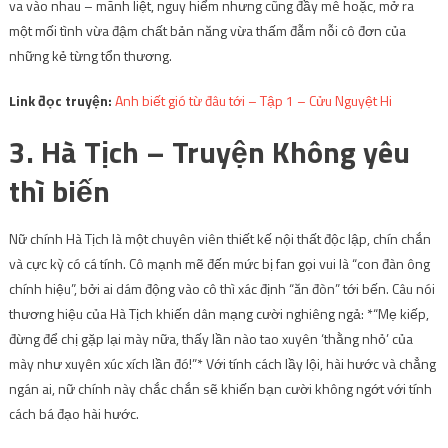
va vào nhau – mãnh liệt, nguy hiểm nhưng cũng đầy mê hoặc, mở ra
một mối tình vừa đậm chất bản năng vừa thấm đẫm nỗi cô đơn của
những kẻ từng tổn thương.
Link đọc truyện:
Anh biết gió từ đâu tới – Tập 1 – Cửu Nguyệt Hi
3. Hà Tịch – Truyện Không yêu
thì biến
Nữ chính Hà Tịch là một chuyên viên thiết kế nội thất độc lập, chín chắn
và cực kỳ có cá tính. Cô mạnh mẽ đến mức bị fan gọi vui là “con đàn ông
chính hiệu”, bởi ai dám động vào cô thì xác định “ăn đòn” tới bến. Câu nói
thương hiệu của Hà Tịch khiến dân mạng cười nghiêng ngả: *“Mẹ kiếp,
đừng để chị gặp lại mày nữa, thấy lần nào tao xuyên ‘thằng nhỏ’ của
mày như xuyên xúc xích lần đó!”* Với tính cách lầy lội, hài hước và chẳng
ngán ai, nữ chính này chắc chắn sẽ khiến bạn cười không ngớt với tính
cách bá đạo hài hước.