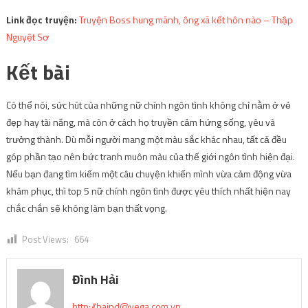
Link đọc truyện:
Truyện Boss hung mãnh, ông xã kết hôn nào – Thập
Nguyệt Sơ
Kết bài
Có thể nói, sức hút của những nữ chính ngôn tình không chỉ nằm ở vẻ
đẹp hay tài năng, mà còn ở cách họ truyền cảm hứng sống, yêu và
trưởng thành. Dù mỗi người mang một màu sắc khác nhau, tất cả đều
góp phần tạo nên bức tranh muôn màu của thế giới ngôn tình hiện đại.
Nếu bạn đang tìm kiếm một câu chuyện khiến mình vừa cảm động vừa
khâm phục, thì top 5 nữ chính ngôn tình được yêu thích nhất hiện nay
chắc chắn sẽ không làm bạn thất vọng.
Post Views:
664
Đình Hải
http://
haind@vega.com.vn