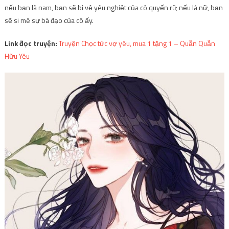
nếu bạn là nam, bạn sẽ bị vẻ yêu nghiệt của cô quyến rũ; nếu là nữ, bạn
sẽ si mê sự bá đạo của cô ấy.
Link đọc truyện:
Truyện Chọc tức vợ yêu, mua 1 tặng 1 – Quẫn Quẫn
Hữu Yêu