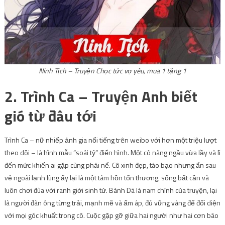
Ninh Tịch – Truyện Chọc tức vợ yêu, mua 1 tặng 1
2. Trình Ca – Truyện Anh biết
gió từ đâu tới
Trình Ca – nữ nhiếp ảnh gia nổi tiếng trên weibo với hơn một triệu lượt
theo dõi – là hình mẫu “soái tỷ” điển hình. Một cô nàng ngầu vừa lầy và lì
đến mức khiến ai gặp cũng phải nể. Cô xinh đẹp, táo bạo nhưng ẩn sau
vẻ ngoài lạnh lùng ấy lại là một tâm hồn tổn thương, sống bất cần và
luôn chơi đùa với ranh giới sinh tử. Bành Dã là nam chính của truyện, lại
là người đàn ông từng trải, mạnh mẽ và ấm áp, đủ vững vàng để đối diện
với mọi góc khuất trong cô. Cuộc gặp gỡ giữa hai người như hai cơn bão