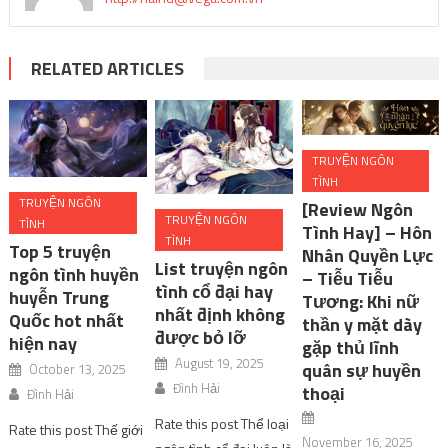
RELATED ARTICLES
TRUYỆN NGÔN
TÌNH
TRUYỆN NGÔN
[Review Ngôn
TRUYỆN NGÔN
TÌNH
Tình Hay] – Hôn
TÌNH
Top 5 truyện
Nhân Quyền Lực
List truyện ngôn
ngôn tình huyền
– Tiễu Tiễu
tình cổ đại hay
huyễn Trung
Tương: Khi nữ
nhất định không
Quốc hot nhất
thần y mặt dày
được bỏ lỡ
hiện nay
gặp thủ lĩnh
August 19, 2025
quân sự huyền
October 13, 2025
Đình Hải
thoại
Đình Hải
Rate this post Thể loại
Rate this post Thế giới
November 16, 2025