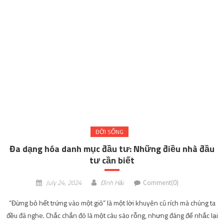
ĐỜI SỐNG
Đa dạng hóa danh mục đầu tư: Những điều nhà đầu
tư cần biết
July 24, 2024
Đình Hải
Comment(0)
“Đừng bỏ hết trứng vào một giỏ” là một lời khuyên cũ rích mà chúng ta
đều đã nghe. Chắc chắn đó là một câu sáo rỗng, nhưng đáng để nhắc lại
vì đó là cách tốt nhất để tóm tắt một trong những khái niệm cốt lõi của
đầu tư: đa dạng hóa danh […]