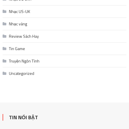
Truyện Ngôn Tình
Uncategorized
TIN NỔI BẬT
List truyện tranh ngôn tình hấp dẫn nhất tháng 11 không nên
bỏ lỡ
November 27, 2025
Giá vàng thế giới giảm 3 phiên liên tiếp: Nguyên nhân và tác động
đến thị trường
November 18, 2025