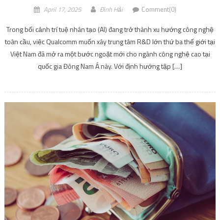
ĐỜI SỐNG
Tiền mặt trong đầu tư: Giữ bao nhiêu là hợp lý để cân
bằng rủi ro và cơ hội?
April 9, 2025
Đình Hải
Comment(0)