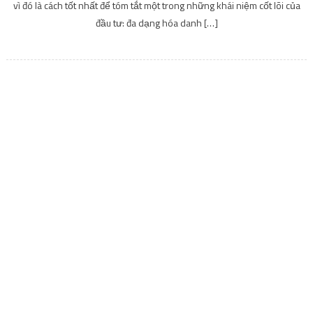
ĐỜI SỐNG
Thuế VAT là gì? Thuế VAT được tính thế nào?