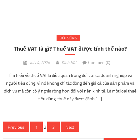
July 4, 2024
Đình Hải
Comment(0)
Tìm hiểu về thuế VAT là điều quan trọng đối với cả doanh nghiệp và
người tiêu dùng, vì nó không chỉ tác động đến giá cả của sản phẩm và
dịch vụ mà còn có ý nghĩa rộng hơn đối với nền kinh tế. Là một loại thuế
tiêu dùng, thuế này được đánh […]
Posts
Previous
1
2
3
Next
navigation
Search
for:
TIN MỚI
List truyện tranh ngôn tình hấp dẫn nhất tháng 11 không nên
bỏ lỡ