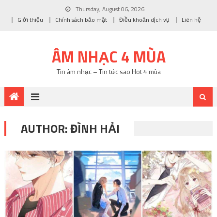
Thursday, August 06, 2026
Giới thiệu
Chính sách bảo mật
Điều khoản dịch vụ
Liên hệ
ÂM NHẠC 4 MÙA
Tin âm nhạc – Tin tức sao Hot 4 mùa
AUTHOR:
ĐÌNH HẢI