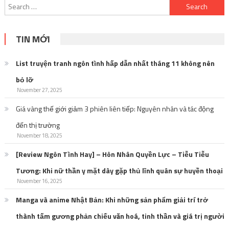
November 27, 2025
Giá vàng thế giới giảm 3 phiên liên tiếp: Nguyên nhân và tác động
đến thị trường
November 18, 2025
[Review Ngôn Tình Hay] – Hôn Nhân Quyền Lực – Tiễu Tiễu
Tương: Khi nữ thần y mặt dày gặp thủ lĩnh quân sự huyền thoại
November 16, 2025
Manga và anime Nhật Bản: Khi những sản phẩm giải trí trở
thành tấm gương phản chiếu văn hoá, tinh thần và giá trị người
Nhật
October 27, 2025
Tuyển tập những bộ truyện có nam chính gia trưởng với cả thế
giới, dịu dàng với mỗi mình em
October 21, 2025