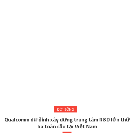
ĐỜI SỐNG
Qualcomm dự định xây dựng trung tâm R&D lớn thứ
ba toàn cầu tại Việt Nam
April 17, 2025
Đình Hải
Comment(0)
Trong bối cảnh trí tuệ nhân tạo (AI) đang trở thành xu hướng công nghệ
toàn cầu, việc Qualcomm muốn xây trung tâm R&D lớn thứ ba thế giới tại
Việt Nam đã mở ra một bước ngoặt mới cho ngành công nghệ cao tại
quốc gia Đông Nam Á này. Với định hướng tập […]