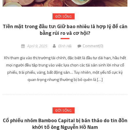
Khi tham gia vào thị trường tài chính, đặc biệt là đầu tư dài hạn, hầu hết
mọi người đều tập trung vào việc lựa chọn các tài sản sinh lời như cổ
phiếu, trái phiếu, vàng, bất động sản… Tuy nhiên, một yếu tố cực kỳ
quan trọng nhưng thường bị bỏ quên là […]
ĐỜI SỐNG
Cổ phiếu nhóm Bamboo Capital bị bán tháo do tin đồn
khởi tố ông Nguyễn Hồ Nam
March 20, 2025
Đình Hải
Comment(0)
Gần đây, thị trường chứng khoán Việt Nam chứng kiến đợt bán tháo
mạnh mẽ trên loạt cổ phiếu liên quan đến ông Nguyễn Hồ Nam, cựu
lãnh đạo Tập đoàn Bamboo Capital (BCG). Các mã cổ phiếu BCG, BCR,
BGE và TCD đồng loạt giảm sàn, đánh dấu tâm lý hoang mang trong giới