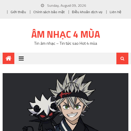
Sunday, August 09, 2026
Giới thiệu
Chính sách bảo mật
Điều khoản dịch vụ
Liên hệ
ÂM NHẠC 4 MÙA
Tin âm nhạc – Tin tức sao Hot 4 mùa