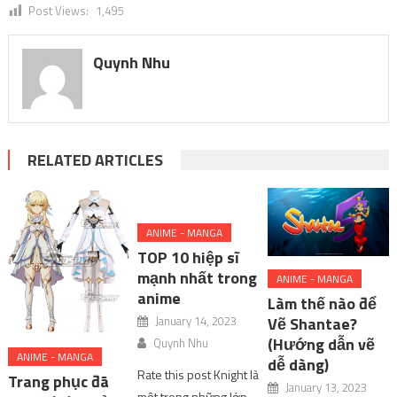
Post Views:
1,495
Quynh Nhu
RELATED ARTICLES
ANIME - MANGA
TOP 10 hiệp sĩ
mạnh nhất trong
ANIME - MANGA
anime
Làm thế nào để
January 14, 2023
Vẽ Shantae?
(Hướng dẫn vẽ
Quynh Nhu
ANIME - MANGA
dễ dàng)
Rate this post Knight là
Trang phục đã
January 13, 2023
một trong những lớp