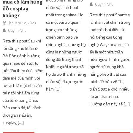
mua có làm hỏng
Quynh Nhu
nhân vật linh hoạt
đồ cosplay
không?
nhất trong anime. Họ
Rate this post Shantae
có một vai trò quan
là nhân vật chính trong
January 12, 2023
trọng như những
loạt trò chơi điện tử
Quynh Nhu
chiến binh bảo vệ
nổi tiếng của Công
Rate this post Sau khi
chính nghĩa, nhưng họ
nghệ WayForward. Cô
lối sống khó khăn ở
cũng là những người
ấy là một nửa thần
Bờ Đông ảnh hưởng
đồng đội trung thành.
nửa người hình người,
quá nhiều đến tôi, tôi
Nhiều người trong số
người sử dụng khả
bắt đầu theo đuổi niềm
họ đã trở thành những
năng phép thuật của
đam mê của mình với
nhân vật được người
mình để bảo vệ Thị
tư cách là một nhà văn
hâm […]
trấn Scuttle khỏi nhiều
tại ngôi nhà ấm cúng
kẻ ác khác nhau.
của tôi ở bang Ohio.
Hướng dẫn này sẽ […]
Bên cạnh đó, tôi dành
thời gian nấu ăn,
cosplay, […]