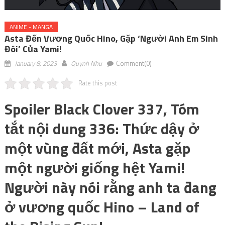
ANIME - MANGA
Asta Đến Vương Quốc Hino, Gặp ‘người Anh Em Sinh
Đôi’ Của Yami!
January 8, 2023
Quynh Nhu
Comment(0)
Rate this post
Spoiler Black Clover 337, Tóm
tắt nội dung 336: Thức dậy ở
một vùng đất mới, Asta gặp
một người giống hệt Yami!
Người này nói rằng anh ta đang
ở vương quốc Hino – Land of