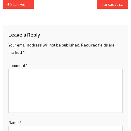
Post
Sách Hiếm Taikoo – Siêu phẩm lấy cảm hứng từ Sơn Hải Kinh
Tại sao Anime Kiznaiver của Studio Trigger không gây được tiếng vang như Kill la Kill?
navigation
Leave a Reply
Your email address will not be published.
Required fields are
marked
*
Comment
*
Name
*