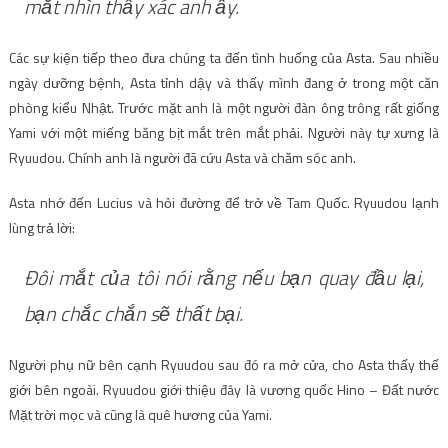
mắt nhìn thấy xác anh ấy.
Các sự kiện tiếp theo đưa chúng ta đến tình huống của Asta. Sau nhiều
ngày dưỡng bệnh, Asta tỉnh dậy và thấy mình đang ở trong một căn
phòng kiểu Nhật. Trước mặt anh là một người đàn ông trông rất giống
Yami với một miếng băng bịt mắt trên mắt phải. Người này tự xưng là
Ryuudou. Chính anh là người đã cứu Asta và chăm sóc anh.
Asta nhớ đến Lucius và hỏi đường để trở về Tam Quốc. Ryuudou lạnh
lùng trả lời:
Đôi mắt của tôi nói rằng nếu bạn quay đầu lại,
bạn chắc chắn sẽ thất bại.
Người phụ nữ bên cạnh Ryuudou sau đó ra mở cửa, cho Asta thấy thế
giới bên ngoài. Ryuudou giới thiệu đây là vương quốc Hino – Đất nước
Mặt trời mọc và cũng là quê hương của Yami.