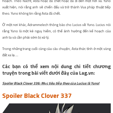
hoạch. Theo Nacht, Asta hoặc đã chết hoặc đã đi đến một nơi xa. Yuno
xuất hiện, nói rằng anh sẽ chiến đấu và trở thành Vua pháp thuật tiếp
theo. Yuno không tin rằng Asta đã chết.
Ở một nơi khác, Adrammelech thông báo cho Lucius về Yuno. Lucius nói
rằng Yuno là một kẻ nguy hiểm, có thể ảnh hưởng đến kế hoạch của
anh ta và cần phải sớm bị xử lý.
Trong những trang cuối cùng của câu chuyện, Asta thức tỉnh ở một vùng
đất xa lạ …
Các bạn có thể xem nội dung chi tiết chương
truyện trong bài viết dưới đây của Lag.vn:
Spoiler Black Clover 336: Mục tiêu tiếp theo của Lucius là Yuno!
Spoiler Black Clover 337