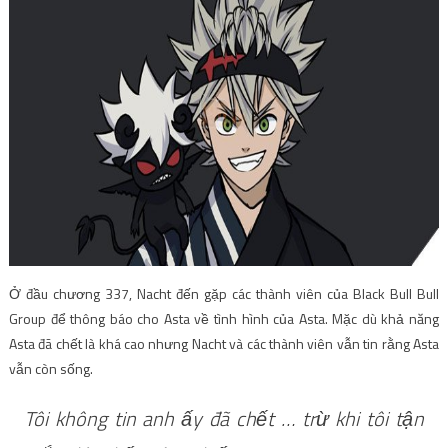
Ở đầu chương 337, Nacht đến gặp các thành viên của Black Bull Bull
Group để thông báo cho Asta về tình hình của Asta. Mặc dù khả năng
Asta đã chết là khá cao nhưng Nacht và các thành viên vẫn tin rằng Asta
vẫn còn sống.
Tôi không tin anh ấy đã chết … trừ khi tôi tận