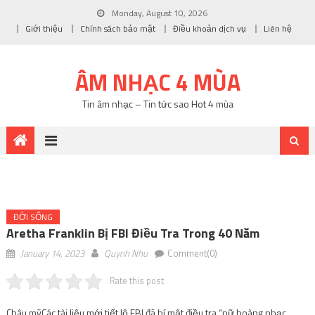
Monday, August 10, 2026
Giới thiệu
Chính sách bảo mật
Điều khoản dịch vụ
Liên hệ
ÂM NHẠC 4 MÙA
Tin âm nhạc – Tin tức sao Hot 4 mùa
ĐỜI SỐNG
Aretha Franklin Bị FBI Điều Tra Trong 40 Năm
January 14, 2023
Quynh Nhu
Comment(0)
Rate this post
Châu mỹ
Các tài liệu mới tiết lộ FBI đã bí mật điều tra “nữ hoàng nhạc