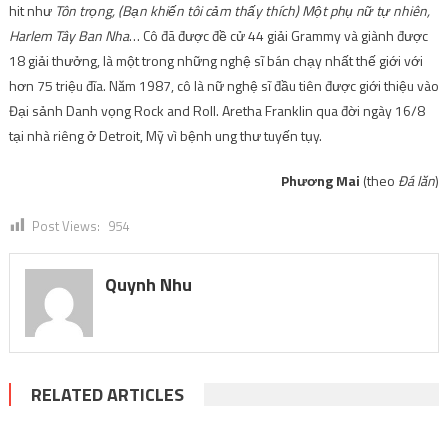
hit như
Tôn trọng, (Bạn khiến tôi cảm thấy thích) Một phụ nữ tự nhiên,
Harlem Tây Ban Nha
… Cô đã được đề cử 44 giải Grammy và giành được
18 giải thưởng, là một trong những nghệ sĩ bán chạy nhất thế giới với
hơn 75 triệu đĩa. Năm 1987, cô là nữ nghệ sĩ đầu tiên được giới thiệu vào
Đại sảnh Danh vọng Rock and Roll. Aretha Franklin qua đời ngày 16/8
tại nhà riêng ở Detroit, Mỹ vì bệnh ung thư tuyến tụy.
Phương Mai
(theo
Đá lăn
)
Post Views:
954
Quynh Nhu
RELATED ARTICLES