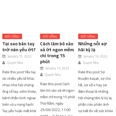
ĐỜI SỐNG
ĐỜI SỐNG
ĐỜI SỐNG
Tại sao bàn tay
Cách làm bò xào
Những nỗi sợ
trở nên yếu ớt?
sả ớt ngon mềm
hãi kỳ lạ
chỉ trong 15
January 15, 2023
January 16, 2023
phút
Quynh Nhu
Quynh Nhu
January 13, 2023
Rate this post Yếu tay
Rate this post Sợ
Quynh Nhu
do nhiều yếu tố khác
thuyền kayak, sợ chú
Rate this post Cách
nhau như hội chứng
hề, sợ số 4 hay sợ
làm bò xào sả ớt ngon
ống cổ tay, viêm khớp,
điện thoại là những
mềm chỉ trong 15 phút
bệnh thần kinh ngoại
hội chứng tâm lý kỳ lạ,
Thứ Năm, ngày
biên và u nang hạch.
phần nào phản ánh
29/09/2022, 17:00
Tay yếu hoặc mất khả
sự bất ổn về sức khỏe