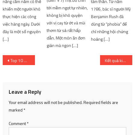
(GMT + 7) Thịt bò chín
năng cầm nắm có thể
tâm thần. Từ năm
tới mềm ngọt tự nhiên,
khiến một người khó
1786, bác sĩ người Mỹ
không bị khô quyện
thực hiện các công
Benjamin Rush đã
với vị cay từ ớt và mùi
việc hàng ngày. Dưới
dùng từ “phobia” để
thơm từ sả rất hấp
đây là một số nguyên
chỉ những hội chứng
dẫn. Một món ăn đơn
[…]
hoảng […]
giản mà ngon […]
Post
Top 10 mỹ nhân dễ thương nhất thế giới Anime dựa trên đánh giá của người Nhật
Kết quả kiểm tra! Ngày và lô phát hành
navigation
Leave a Reply
Your email address will not be published.
Required fields are
marked
*
Comment
*