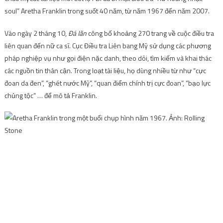
soul” Aretha Franklin trong suốt 40 năm, từ năm 1967 đến năm 2007.
Vào ngày 2 tháng 10,
Đá lăn
công bố khoảng 270 trang về cuộc điều tra
liên quan đến nữ ca sĩ. Cục Điều tra Liên bang Mỹ sử dụng các phương
pháp nghiệp vụ như gọi điện nặc danh, theo dõi, tìm kiếm và khai thác
các nguồn tin thân cận. Trong loạt tài liệu, họ dùng nhiều từ như “cực
đoan da đen”, “ghét nước Mỹ”, “quan điểm chính trị cực đoan”, “bạo lực
chủng tộc” … để mô tả Franklin.