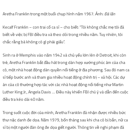
Aretha Franklin trong một buổi chụp hình năm 1967. Ảnh:
Đá lăn
Kecalf Franklin – con trai cố ca sĩ – cho biết: “Tôi không chắc mẹ tôi đã
biết về việc bị FBI điều tra và theo dõi trong nhiều năm. Tuy nhiên, tôi
chắc rằng bà không có gì phải giấu”.
Sinh ra ở Memphis vào năm 1942 và chủ yếu lớn lên ở Detroit, khi còn
trẻ, Aretha Franklin bắt đầu hát trong dàn hợp xướng phúc âm của cha
cô, một nhà hoạt động dân quyền nổi tiếng ở địa phương. Sau đó nam ca
sĩ tiếp bước anh và tham gia nhiều hoạt động chính trị – xã hội. Các dự
án của cô thường hợp tác với các nhà hoạt động nổi tiếng như Martin
Luther King Jr., Angela Davis … Điều này khiến FBI chú ý và dẫn đến cuộc
điều tra kéo dài 40 năm.
Trong suốt cuộc đời của mình, Aretha Franklin đã nhận được nhiều bức
thư nặc danh đe dọa. Năm 1979, bốn tháng sau khi cha cô bị bắn, nữ ca
sĩ bị một người đàn ông đe dọa giết người. Thông tin về nghi phạm đã