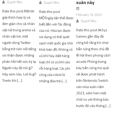
xuân này
Quynh Nhu
Quynh Nhu
Rate this post Một lời
Rate this post
February 16, 2023
giải thích hợp lý và
MỘTngày tận thế được
Quynh Nhu
đơn giản cho cả nhân
biết đến với Tác động
vật nữ trong anime và
Rate this post AkSys
của nó. Hỏa lực được
nhân vật loli, một
Games gần đây đã
sử dụng có thể quét
người dùng Twitter
công bố rằng trò chơi
sạch một quốc gia nhỏ
bỗng trở nên nổi tiếng
bắn súng theo chủ đề
khỏi bản đồ. Không có
và nhận được những
lễ hội theo phong cách
vũ khí hủy diệt hàng
phản hồi hết sức kỳ lạ.
arcade Phòng trưng
loạt chỉ có vũ khí cứu
Người này đã nói gì?
bày bắn súng ma quái
rỗi hàng loạt. Các phi
Hãy xem nào. Loli là gì?
sẽ được phát hành
công của robot là
Trước khi […]
trên Nintendo Switch
những đứa trẻ […]
vào mùa xuân năm
2023, sớm hơn một
chút so với thông báo
trước đó vào tháng […]