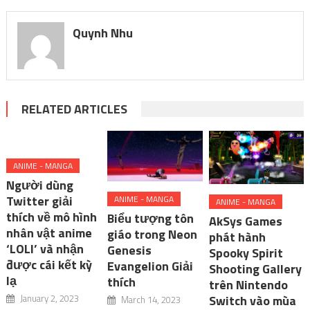
Quynh Nhu
RELATED ARTICLES
ANIME - MANGA
Người dùng
Twitter giải
ANIME - MANGA
ANIME - MANGA
thích về mô hình
Biểu tượng tôn
AkSys Games
nhân vật anime
giáo trong Neon
phát hành
‘LOLI’ và nhận
Genesis
Spooky Spirit
được cái kết kỳ
Evangelion Giải
Shooting Gallery
lạ
thích
trên Nintendo
January 2, 2023
Switch vào mùa
March 14, 2023