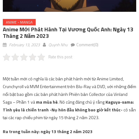
ANIME - MANGA
Anime Mới Phát Hành Tại Vương Quốc Anh: Ngày 13
Tháng 2 Năm 2023
February 13, 2023
Quynh Nhu
Comment(0)
Rate this post
Một tuần mới có nghĩa là các bản phát hành mới từ Anime Limited,
Crunchyroll và MVM Entertainment trên Blu-Ray và DVD, với những điểm
nổi bật bao gồm các bản phát hành Phiên bản Collector của Vinland
Saga – Phần 1 và
ma mùa hè
. Nó cũng đáng chú ý rằng
Kaguya-sama:
Tình yêu là chiến tranh -Nụ hôn đầu không bao giờ kết thúc-
có sẵn
tại các rạp chiếu phim từ ngày 15 tháng 2 năm 2023.
Ra trong tuần này: ngày 13 tháng 2 năm 2023