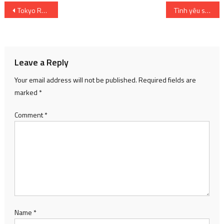
Post
Tokyo Revengers: Trận chiến Giáng sinh – Tập 6
Tình yêu sống! Câu lạc bộ thần tượng trường trung học Nijigasaki – Phần 1 Ngày phát hành Blu-Ray được đẩy sang tháng 3 năm 2023
navigation
Leave a Reply
Your email address will not be published.
Required fields are
marked
*
Comment
*
Name
*