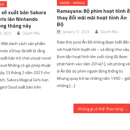
ANIME - MANGA
NGA
Ramayana: Bộ phim hoạt hình 
sẽ xuất bản Sakura
thay đổi mãi mãi hoạt hình Ấn
rls lên Nintendo
Độ
ong tháng này
January 17, 2023
Quynh Nhu
3, 2023
Quynh Nhu
Rate this post Ấn Độ không được biết đến
st Một danh sách sản phẩm
với hoạt hình tuyệt vời – và đúng như vậy.
endo eShop đã tiết lộ rằng
Bom tấn hoạt hình lớn cuối cùng đã được
uất bản trò chơi visual novel
phát hành vào năm 2014[1], với phòng v
loud Những cô gái phép thuật
ở Ấn Độ do phim người đóng thống trị.
gày 23 tháng 2 năm 2023 cho
Nhưng quay trở lại những năm 1990 – gi
ch. Sakura Magical Girls ban
những […]
ged Cloud xuất bản trên
Không gì có thể ‘thao túng’ game thủ Tân Thiên Long 3D vì mải mê đắm mình trong phiên bản mới Cuồng Đao Đỉnh Thế – Kênh Game VN