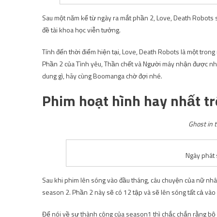
Sau một năm kể từ ngày ra mắt phần 2, Love, Death Robots 
đề tài khoa học viễn tưởng.
Tính đến thời điểm hiện tại, Love, Death Robots là một tron
Phần 2 của Tình yêu, Thần chết và Người máy nhận được nhiề
dung gì, hãy cùng Boomanga chờ đợi nhé.
Phim hoạt hình hay nhất trê
Ghost in 
Ngày phát 
Sau khi phim lên sóng vào đầu tháng, câu chuyện của nữ nhâ
season 2. Phần 2 này sẽ có 12 tập và sẽ lên sóng tất cả vào
Để nói về sự thành công của season1 thì chắc chắn rằng bộ 