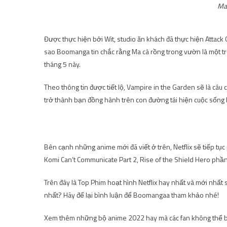
Ma 
Được thực hiện bởi Wit, studio ăn khách đã thực hiện Attack O
sao Boomanga tin chắc rằng Ma cà rồng trong vườn là một 
tháng 5 này.
Theo thông tin được tiết lộ, Vampire in the Garden sẽ là câu
trở thành bạn đồng hành trên con đường tái hiện cuộc sống h
Anime hay nhất trên Netflix ch
Bên cạnh những anime mới đã viết ở trên, Netflix sẽ tiếp tụ
Komi Can’t Communicate Part 2, Rise of the Shield Hero phần
Trên đây là Top Phim hoạt hình Netflix hay nhất và mới nhấ
nhất? Hãy để lại bình luận để Boomangaa tham khảo nhé!
Xem thêm những bộ anime 2022 hay mà các fan không thể b