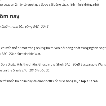
me season 2 này có vượt qua được cái bóng của chính mình không nhé.
hôm nay
ll: Chiến tranh bền vững SAC_2045
 chuyển thể từ một trong những bộ truyện nổi tiếng nhất trong ngành hoạt
ll: SAC_2045 Sustainable War.
ola Digital Arts thực hiện, Ghost in the Shell: SAC_2045 Sustainable War 
st in the Shell: SAC_2045 trước đó. .
h tốt nhất, bộ phim này đã được netflix đề cử ở hạng mục
top 10 trên