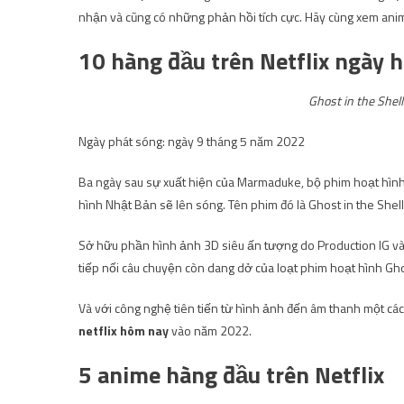
nhận và cũng có những phản hồi tích cực. Hãy cùng xem ani
10 hàng đầu trên Netflix ngày 
Ghost in the She
Ngày phát sóng: ngày 9 tháng 5 năm 2022
Ba ngày sau sự xuất hiện của Marmaduke, bộ phim hoạt hình
hình Nhật Bản sẽ lên sóng. Tên phim đó là Ghost in the She
Sở hữu phần hình ảnh 3D siêu ấn tượng do Production IG và S
tiếp nối câu chuyện còn dang dở của loạt phim hoạt hình Gho
Và với công nghệ tiên tiến từ hình ảnh đến âm thanh một các
netflix hôm nay
vào năm 2022.
5 anime hàng đầu trên Netflix