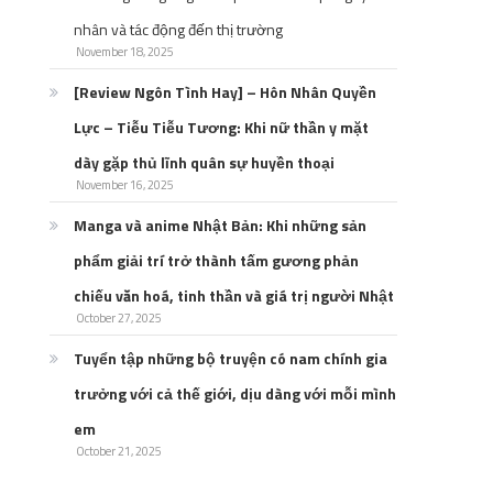
nhân và tác động đến thị trường
November 18, 2025
[Review Ngôn Tình Hay] – Hôn Nhân Quyền
Lực – Tiễu Tiễu Tương: Khi nữ thần y mặt
dày gặp thủ lĩnh quân sự huyền thoại
November 16, 2025
Manga và anime Nhật Bản: Khi những sản
phẩm giải trí trở thành tấm gương phản
chiếu văn hoá, tinh thần và giá trị người Nhật
October 27, 2025
Tuyển tập những bộ truyện có nam chính gia
trưởng với cả thế giới, dịu dàng với mỗi mình
em
October 21, 2025