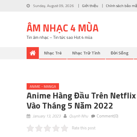
Sunday, August 09, 2026
Giới thiệu
Chính sách bảo mậ
ÂM NHẠC 4 MÙA
Tin âm nhạc – Tin tức sao Hot 4 mùa
Nhạc Trẻ
Nhạc Trữ Tình
Đời Sống
ANIME - MANGA
Anime Hàng Đầu Trên Netflix
Vào Tháng 5 Năm 2022
January 13, 2023
Quynh Nhu
Comment(0)
Rate this post