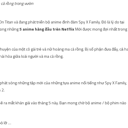
cà rồng trong vườn
n Titan và đang phát triển bộ anime đình đám Spy X Family. Đó là lý do tại
trong những
5 anime hàng đầu trên Netflix
Mới được mong đợi nhất trong
 chuyện của một cô gái trẻ và nữ hoàng ma cà rồng. Bị số phận đưa đẩy, cả ha
ài hòa giữa loài người và ma cà rồng.
o người mới bắt đầu
c phát sóng những tập mới của những tựa anime nổi tiếng như Spy X Family,
 2.
t sẽ ra mắt khán giả vào tháng 5 này. Bạn mong chờ bộ anime / bộ phim nào
ỏ lỡ …