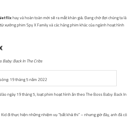
etflix
hay và hoàn toàn mới sẽ ra mắt khán giả. Đang chờ đợi chúng ta là
e từ xưởng phim Spy X Family và các hãng phim khác của ngành hoạt hình
x
 Baby: Back In The Cribs
sóng: 19 tháng 5 năm 2022
. Vào ngày 19 tháng 5, loạt phim hoạt hình ăn theo The Boss Baby: Back In
 Kid đi thực hiện những nhiệm vụ “bất khả thi” – nhưng giờ đây, anh đã có