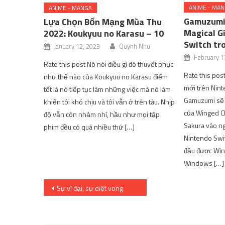
ANIME - MA
ANIME - MANGA
Gamuzumi 
Lựa Chọn Bổn Mạng Mùa Thu
Magical Gi
2022: Koukyuu no Karasu – 10
Switch tr
January 12, 2023
Quynh Nhu
February 1
Rate this post Nó nói điều gì đó thuyết phục
Rate this po
như thế nào của Koukyuu no Karasu điểm
mới trên Nint
tốt là nó tiếp tục làm những việc mà nó làm
Gamuzumi sẽ x
khiến tôi khó chịu và tôi vẫn ở trên tàu. Nhịp
của Winged C
độ vẫn còn nhảm nhí, hầu như mọi tập
Sakura vào n
phim đều có quá nhiều thứ […]
Nintendo Swit
đầu được Win
Windows […]
Post
Sự vĩ đại, sự diệt vong
navigation