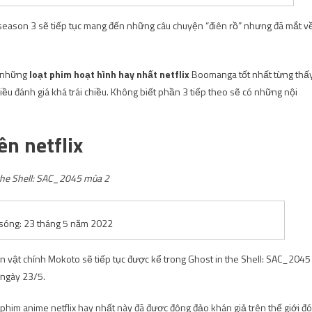
season 3 sẽ tiếp tục mang đến những câu chuyện “điên rồ” nhưng đã mắt v
g những
loạt phim hoạt hình hay nhất netflix
Boomanga tốt nhất từng thấy
u đánh giá khá trái chiều. Không biết phần 3 tiếp theo sẽ có những nội
n netflix
the Shell: SAC_2045 mùa 2
sóng: 23 tháng 5 năm 2022
n vật chính Mokoto sẽ tiếp tục được kể trong Ghost in the Shell: SAC_2045
 ngày 23/5.
phim anime netflix hay nhất này đã được đông đảo khán giả trên thế giới đ