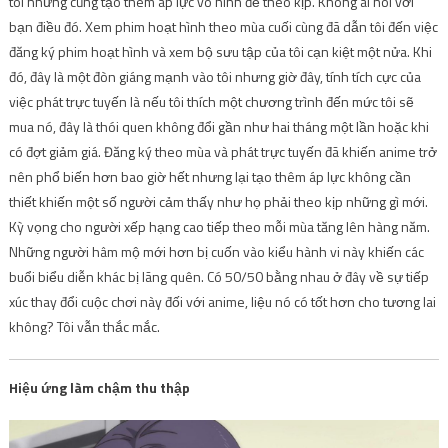
tôi nhưng cũng tạo thêm áp lực vô hình để theo kịp. Không ai nói với
bạn điều đó. Xem phim hoạt hình theo mùa cuối cùng đã dẫn tôi đến việc
đăng ký phim hoạt hình và xem bộ sưu tập của tôi cạn kiệt một nửa. Khi
đó, đây là một đòn giáng mạnh vào tôi nhưng giờ đây, tính tích cực của
việc phát trực tuyến là nếu tôi thích một chương trình đến mức tôi sẽ
mua nó, đây là thói quen không đổi gần như hai tháng một lần hoặc khi
có đợt giảm giá. Đăng ký theo mùa và phát trực tuyến đã khiến anime trở
nên phổ biến hơn bao giờ hết nhưng lại tạo thêm áp lực không cần
thiết khiến một số người cảm thấy như họ phải theo kịp những gì mới.
Kỳ vọng cho người xếp hạng cao tiếp theo mỗi mùa tăng lên hàng năm.
Những người hâm mộ mới hơn bị cuốn vào kiểu hành vi này khiến các
buổi biểu diễn khác bị lãng quên. Có 50/50 bằng nhau ở đây về sự tiếp
xúc thay đổi cuộc chơi này đối với anime, liệu nó có tốt hơn cho tương lai
không? Tôi vẫn thắc mắc.
Hiệu ứng làm chậm thu thập