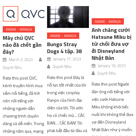
ANIME - MANGA
Anh chàng cưới
ANIME - MANGA
Hatsune Miku bị
ANIME - MANGA
Máy chủ QVC
từ chối đưa vợ
Bungo Stray
nào đã chết gần
đi Disneyland
Dogs 4 tập. 38
đây?
Nhật Bản
January 17, 2023
March 3, 2023
January 16, 2023
Quynh Nhu
Quynh Nhu
Quynh Nhu
Rate this post Đây là
Rate this post QVC,
Rate this post Người
nỗ lực tốt nhất của tôi
kênh truyền hình mua
đàn ông nổi tiếng với
trong việc cosplay
sắm nổi tiếng, đã trở
việc cưới Hatsune
Ranpo của hình đại
nên nổi tiếng với
Miku không khỏi tiếc
diện của tôi. Tôi ước
những người dẫn
nuối khi không thể đưa
họ có chiếc mũ… CÁC
chương trình duyên
vợ đến Disneyland
BẠN… CÁC BẠN! Tôi
dáng và dễ mến. Trong
Nhật Bản như ý muốn.
phải bắt đầu từ đâu và
những năm qua, mạng