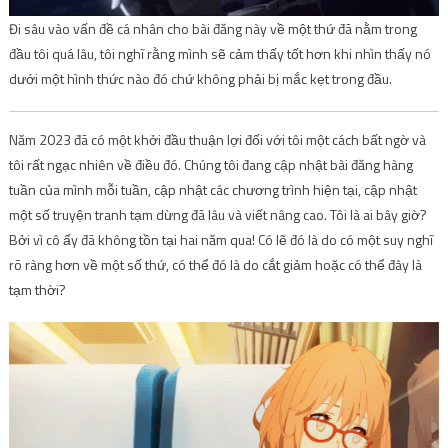
Đi sâu vào vấn đề cá nhân cho bài đăng này về một thứ đã nằm trong
đầu tôi quá lâu, tôi nghĩ rằng mình sẽ cảm thấy tốt hơn khi nhìn thấy nó
dưới một hình thức nào đó chứ không phải bị mắc kẹt trong đầu.
Năm 2023 đã có một khởi đầu thuận lợi đối với tôi một cách bất ngờ và
tôi rất ngạc nhiên về điều đó. Chúng tôi đang cập nhật bài đăng hàng
tuần của mình mỗi tuần, cập nhật các chương trình hiện tại, cập nhật
một số truyện tranh tạm dừng đã lâu và viết nâng cao. Tôi là ai bây giờ?
Bởi vì cô ấy đã không tồn tại hai năm qua! Có lẽ đó là do có một suy nghĩ
rõ ràng hơn về một số thứ, có thể đó là do cắt giảm hoặc có thể đây là
tạm thời?