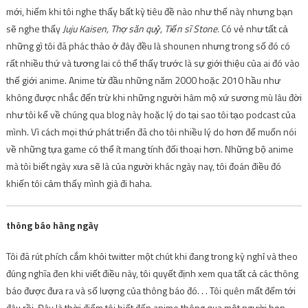
mới, hiếm khi tôi nghe thấy bất kỳ tiêu đề nào như thế này nhưng bạn
sẽ nghe thấy
Juju Kaisen, Thợ săn quỷ, Tiến sĩ Stone.
Có vẻ như tất cả
những gì tôi đã phác thảo ở đây đều là shounen nhưng trong số đó có
rất nhiều thứ và tương lai có thể thấy trước là sự giới thiệu của ai đó vào
thế giới anime. Anime từ đầu những năm 2000 hoặc 2010 hầu như
không được nhắc đến trừ khi những người hâm mộ xứ sương mù lâu đời
như tôi kể về chúng qua blog này hoặc lý do tại sao tôi tạo podcast của
mình. Vì cách mọi thứ phát triển đã cho tôi nhiều lý do hơn để muốn nói
về những tựa game có thể ít mang tính đối thoại hơn. Những bộ anime
mà tôi biết ngày xưa sẽ là của người khác ngày nay, tôi đoán điều đó
khiến tôi cảm thấy mình già đi haha.
thông báo hàng ngày
Tôi đã rút phích cắm khỏi twitter một chút khi đang trong kỳ nghỉ và theo
đúng nghĩa đen khi viết điều này, tôi quyết định xem qua tất cả các thông
báo được đưa ra và số lượng của thông báo đó. . . Tôi quên mất đếm tới
đâu rồi. Đây là thời điểm tôi biết đến anime thông qua một người bạn