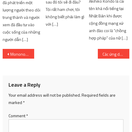
Akihiko Kondo là cái
sau đó tôi sẽ đi đâu?
đã phát triển một
tên khá nổi tiếng tại
Tôi rất ham chơi, tôi
lượng người theo dõi
Nhật Bản khi được
không biết phải làm gì
trung thành và người
cộng đồng mạng xứ
với […]
xem đã đầu tư vào
anh đào coi là “chồng
cuộc sống của những
hợp pháp” của nữ […]
người dẫn […]
Post
Mononogatari Tập 6-9
Các ứng dụng công nghiệp năm 2023 hiện có sẵn!
navigation
Leave a Reply
Your email address will not be published.
Required fields are
marked
*
Comment
*