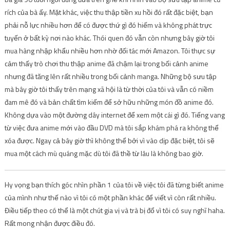
rích của bà ấy. Mặt khác, việc thu thập tiền xu hồi đó rất đặc biệt, bạn
phải nỗ lực nhiều hơn để có được thứ gì đó hiếm và không phát trực
tuyến ở bất kỳ nơi nào khác. Thói quen đó vẫn còn nhưng bây giờ tôi
mua hàng nhập khẩu nhiều hơn nhờ đối tác mới Amazon. Tôi thực sự
cảm thấy trò chơi thu thập anime đã chậm lại trong bối cảnh anime
nhưng đã tăng lên rất nhiều trong bối cảnh manga. Những bộ sưu tập
mà bây giờ tôi thấy trên mạng xã hội là từ thời của tôi và vẫn có niềm
đam mê đó và bản chất tìm kiếm để sở hữu những món đồ anime đó.
Không dựa vào một đường dây internet để xem một cái gì đó. Tiếng vang
từ việc đưa anime mới vào đầu DVD mà tôi sắp khám phá ra không thể
xóa được. Ngay cả bây giờ thì không thể bởi vì vào dịp đặc biệt, tôi sẽ
mua một cách mù quáng mặc dù tôi đã thề từ lâu là không bao giờ.
Hy vọng bạn thích góc nhìn phần 1 của tôi về việc tôi đã từng biết anime
của mình như thế nào vì tôi có một phần khác để viết vì còn rất nhiều.
Điều tiếp theo có thể là một chút gia vị và trà bị đổ vì tôi có suy nghĩ haha.
Rất mong nhận được điều đó.