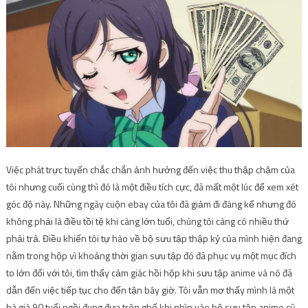
Việc phát trực tuyến chắc chắn ảnh hưởng đến việc thu thập chậm của
tôi nhưng cuối cùng thì đó là một điều tích cực, đã mất một lúc để xem xét
góc độ này. Những ngày cuộn ebay của tôi đã giảm đi đáng kể nhưng đó
không phải là điều tồi tệ khi càng lớn tuổi, chúng tôi càng có nhiều thứ
phải trả. Điều khiến tôi tự hào về bộ sưu tập thập kỷ của mình hiện đang
nằm trong hộp vì khoảng thời gian sưu tập đó đã phục vụ một mục đích
to lớn đối với tôi, tìm thấy cảm giác hồi hộp khi sưu tập anime và nó đã
dẫn đến việc tiếp tục cho đến tận bây giờ. Tôi vẫn mơ thấy mình là một
bà già 90 tuổi ngồi đung đưa trên ghế khi nhìn vào bộ sưu tập anime cũ