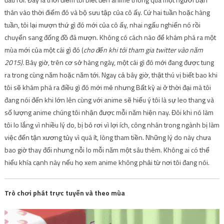
thân vào thời điểm đó và bộ sưu tập của cô ấy. Cứ hai tuần hoặc hàng
tuần, tôi lại mượn thứ gì đó mới của cô ấy, nhai ngấu nghiến nó rồi
chuyển sang đống đồ đã mượn. Không có cách nào để khám phá ra một
mùa mới của một cái gì đó (
cho đến khi tôi tham gia twitter vào năm
2015).
Bây giờ, trên cơ sở hàng ngày, một cái gì đó mới đang được tung
ra trong cùng năm hoặc năm tới. Ngay cả bây giờ, thật thú vị biết bao khi
tôi sẽ khám phá ra điều gì đó mới mẻ nhưng Bất kỳ ai ở thời đại mà tôi
đang nói đến khi lớn lên cùng với anime sẽ hiểu ý tôi là sự leo thang và
số lượng anime chúng tôi nhận được mỗi năm hiện nay. Đôi khi nó làm
tôi lo lắng vì nhiều lý do, bị bỏ rơi vì lợi ích, công nhân trong ngành bị làm
việc đến tận xương tủy vì quá ít, lòng tham tiền. Những lý do này chưa
bao giờ thay đổi nhưng nỗi lo mỗi năm một sâu thêm. Không ai có thể
hiểu khía cạnh này nếu họ xem anime không phải từ nơi tôi đang nói.
Trò chơi phát trực tuyến và theo mùa