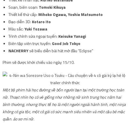
Soạn, biên soạn:
Tomoki Kikuya
Thiết kế thứ cấp:
Mihoko Ogawa, Yoshie Matsumoto
Đạo diễn 3D:
Kotaro Ito
Màu sắc:
Yuki Tozawa
Trình chỉnh sửa ngoại tuyến:
Keisuke Yanagi
Biên tập viên trực tuyến:
Good Job Tokyo
NACHERRY
sẽ biểu diễn bài hát mở đầu “Eclipse”
Phim sẽ được khởi chiếu vào ngày 15/10.
Một bộ phim hài học đường về bốn người bạn tại một trường học toàn
nữ. Thoạt nhìn họ có vẻ giống như những nữ sinh trung học năm hai
bình thường, nhưng thực tế họ là một người ngoài hành tinh, một ninja
không có gia tộc, một cô gái có sức mạnh siêu nhiên và một cậu bé mặc
quần. áo sơ mi nữ.