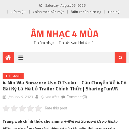
Saturday, August 08, 2026
Giới thiệu
Chính sách bảo mật
Điều khoản dịch vụ
Liên hệ
ÂM NHẠC 4 MÙA
Tin âm nhạc – Tin tức sao Hot 4 mùa
TIN GAME
4-Nin Wa Sorezore Uso O Tsuku – Câu Chuyện Về 4 Cô
Gái Kỳ Lạ Hé Lộ Trailer Chính Thức | SharingFunVN
January 5, 2023
Quynh Nhu
Comment(0)
Rate this post
Trang web chính thức cho anime
4-Nin wa Sorezore Uso o Tsuku
(Bốn người nằm theo cách riêng của họ)
chuyển thể manga của