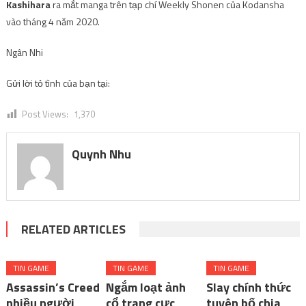
Kashihara
ra mắt manga trên tạp chí Weekly Shonen của Kodansha
vào tháng 4 năm 2020.
Ngân Nhi
Gửi lời tỏ tình của bạn tại:
Post Views:
1,370
Quynh Nhu
RELATED ARTICLES
TIN GAME
TIN GAME
TIN GAME
Assassin’s Creed
Ngắm loạt ảnh
Slay chính thức
nhiều người
cổ trang cực
tuyên bố chia