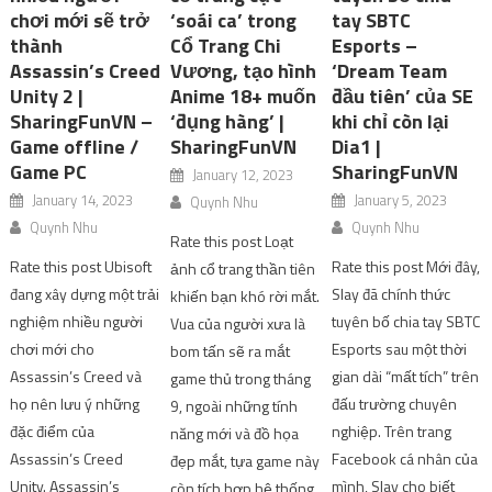
chơi mới sẽ trở
‘soái ca’ trong
tay SBTC
thành
Cổ Trang Chi
Esports –
Assassin’s Creed
Vương, tạo hình
‘Dream Team
Unity 2 |
Anime 18+ muốn
đầu tiên’ của SE
SharingFunVN –
‘đụng hàng’ |
khi chỉ còn lại
Game offline /
SharingFunVN
Dia1 |
Game PC
SharingFunVN
January 12, 2023
January 14, 2023
January 5, 2023
Quynh Nhu
Quynh Nhu
Quynh Nhu
Rate this post Loạt
Rate this post Ubisoft
Rate this post Mới đây,
ảnh cổ trang thần tiên
đang xây dựng một trải
Slay đã chính thức
khiến bạn khó rời mắt.
nghiệm nhiều người
tuyên bố chia tay SBTC
Vua của người xưa là
chơi mới cho
Esports sau một thời
bom tấn sẽ ra mắt
Assassin’s Creed và
gian dài “mất tích” trên
game thủ trong tháng
họ nên lưu ý những
đấu trường chuyên
9, ngoài những tính
đặc điểm của
nghiệp. Trên trang
năng mới và đồ họa
Assassin’s Creed
Facebook cá nhân của
đẹp mắt, tựa game này
Unity. Assassin’s
mình, Slay cho biết
còn tích hợp hệ thống