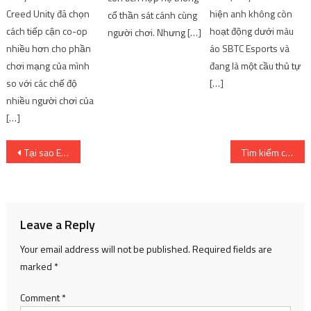
Creed Unity đã chọn
hiện anh không còn
cổ thần sát cánh cùng
cách tiếp cận co-op
hoạt động dưới màu
người chơi. Nhưng […]
nhiều hơn cho phần
áo SBTC Esports và
chơi mạng của mình
đang là một cầu thủ tự
so với các chế độ
[…]
nhiều người chơi của
[…]
Post
Tại sao EA Motive Studio lại là ‘ứng cử viên’ thích hợp để tạo ra một trò chơi Iron Man? | SharingFunVN – Game offline / Game PC
Tìm kiếm cơ hội hợp tác sản xuất phim hoạt hình giữa Việt Nam và Netflix Nhật Bản
navigation
Leave a Reply
Your email address will not be published.
Required fields are
marked
*
Comment
*