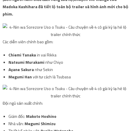
Madoka Kashihara đã tiết lộ toàn bộ trailer và hình ảnh mới cho bộ
phim.
Các diễn viên chính bao gồm:
Chiemi Tanaka
in vai Rikka
Natsumi Murakami
như Chiyo
Ayane Sakura
như Sekin
Megumi Han
với tư cách là Tsubasa
Đội ngũ sản xuất chính:
Giám đốc:
Makoto Hoshino
Nhà văn:
Megumi Shimizu
Thiết kế nhân vật:
Ruriko Watanabe