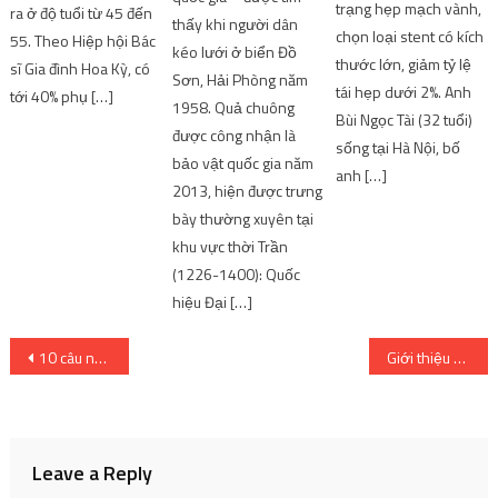
trạng hẹp mạch vành,
được công nhận là
ra ở độ tuổi từ 45 đến
chọn loại stent có kích
bảo vật quốc gia năm
55. Theo Hiệp hội Bác
thước lớn, giảm tỷ lệ
2013, hiện được trưng
sĩ Gia đình Hoa Kỳ, có
tái hẹp dưới 2%. Anh
bày thường xuyên tại
tới 40% phụ […]
Bùi Ngọc Tài (32 tuổi)
khu vực thời Trần
sống tại Hà Nội, bố
(1226-1400): Quốc
anh […]
hiệu Đại […]
Post
10 câu nói hay nhất về Vegeta trong Dragon Ball
Giới thiệu sơ lược về bộ truyện One Piece Vua Hải Tặc
navigation
Leave a Reply
Your email address will not be published.
Required fields are
marked
*
Comment
*