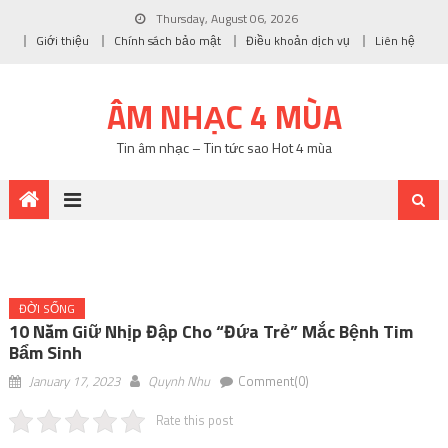
Thursday, August 06, 2026
Giới thiệu
Chính sách bảo mật
Điều khoản dịch vụ
Liên hệ
ÂM NHẠC 4 MÙA
Tin âm nhạc – Tin tức sao Hot 4 mùa
ĐỜI SỐNG
10 Năm Giữ Nhịp Đập Cho “đứa Trẻ” Mắc Bệnh Tim
Bẩm Sinh
January 17, 2023
Quynh Nhu
Comment(0)
Rate this post