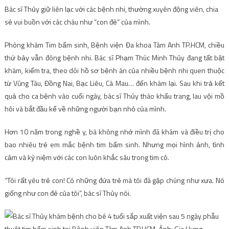
Bác sĩ Thủy giữ liên lạc với các bệnh nhi, thường xuyên động viên, chia
sẻ vui buồn với các cháu như “con đẻ” của mình.
Phòng khám Tim bẩm sinh, Bệnh viện Đa khoa Tâm Anh TP.HCM, chiều
thứ bảy vẫn đông bệnh nhi. Bác sĩ Phạm Thúc Minh Thủy đang tất bật
khám, kiểm tra, theo dõi hồ sơ bệnh án của nhiều bệnh nhi quen thuộc
từ Vũng Tàu, Đồng Nai, Bạc Liêu, Cà Mau… đến khám lại. Sau khi trả kết
quả cho ca bệnh vào cuối ngày, bác sĩ Thủy tháo khẩu trang, lau vội mồ
hôi và bắt đầu kể về những người bạn nhỏ của mình.
Hơn 10 năm trong nghề y, bà không nhớ mình đã khám và điều trị cho
bao nhiêu trẻ em mắc bệnh tim bẩm sinh. Nhưng mọi hình ảnh, tình
cảm và kỷ niệm với các con luôn khắc sâu trong tim cô.
“Tôi rất yêu trẻ con! Có những đứa trẻ mà tôi đã gặp chúng như xưa. Nó
giống như con đẻ của tôi”, bác sĩ Thủy nói.