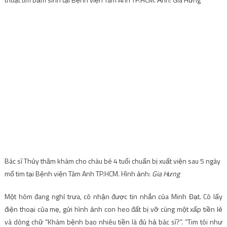
Bác sĩ Thủy thăm khám cho cháu bé 4 tuổi chuẩn bị xuất viện sau 5 ngày
mổ tim tại Bệnh viện Tâm Anh TP.HCM. Hình ảnh:
Gia Hưng
Một hôm đang nghỉ trưa, cô nhận được tin nhắn của Minh Đạt. Cô lấy
điện thoại của mẹ, gửi hình ảnh con heo đất bị vỡ cùng một xấp tiền lẻ
và dòng chữ “Khám bệnh bao nhiêu tiền là đủ hả bác sĩ?”. “Tim tôi như