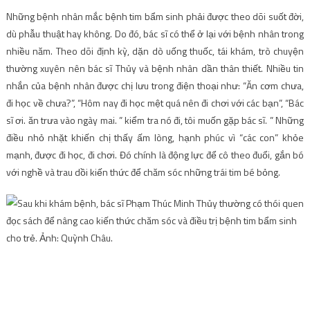
Những bệnh nhân mắc bệnh tim bẩm sinh phải được theo dõi suốt đời,
dù phẫu thuật hay không. Do đó, bác sĩ có thể ở lại với bệnh nhân trong
nhiều năm. Theo dõi định kỳ, dặn dò uống thuốc, tái khám, trò chuyện
thường xuyên nên bác sĩ Thủy và bệnh nhân dần thân thiết. Nhiều tin
nhắn của bệnh nhân được chị lưu trong điện thoại như: “Ăn cơm chưa,
đi học về chưa?”, “Hôm nay đi học mệt quá nên đi chơi với các bạn”, “Bác
sĩ ơi. ăn trưa vào ngày mai. ” kiểm tra nó đi, tôi muốn gặp bác sĩ. ” Những
điều nhỏ nhặt khiến chị thấy ấm lòng, hạnh phúc vì “các con” khỏe
mạnh, được đi học, đi chơi. Đó chính là động lực để cô theo đuổi, gắn bó
với nghề và trau dồi kiến ​​thức để chăm sóc những trái tim bé bỏng.