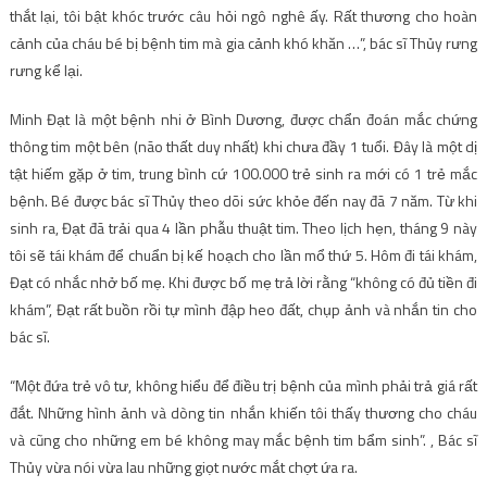
thắt lại, tôi bật khóc trước câu hỏi ngô nghê ấy. Rất thương cho hoàn
cảnh của cháu bé bị bệnh tim mà gia cảnh khó khăn …”, bác sĩ Thủy rưng
rưng kể lại.
Minh Đạt là một bệnh nhi ở Bình Dương, được chẩn đoán mắc chứng
thông tim một bên (não thất duy nhất) khi chưa đầy 1 tuổi. Đây là một dị
tật hiếm gặp ở tim, trung bình cứ 100.000 trẻ sinh ra mới có 1 trẻ mắc
bệnh. Bé được bác sĩ Thủy theo dõi sức khỏe đến nay đã 7 năm. Từ khi
sinh ra, Đạt đã trải qua 4 lần phẫu thuật tim. Theo lịch hẹn, tháng 9 này
tôi sẽ tái khám để chuẩn bị kế hoạch cho lần mổ thứ 5. Hôm đi tái khám,
Đạt có nhắc nhở bố mẹ. Khi được bố mẹ trả lời rằng “không có đủ tiền đi
khám”, Đạt rất buồn rồi tự mình đập heo đất, chụp ảnh và nhắn tin cho
bác sĩ.
“Một đứa trẻ vô tư, không hiểu để điều trị bệnh của mình phải trả giá rất
đắt. Những hình ảnh và dòng tin nhắn khiến tôi thấy thương cho cháu
và cũng cho những em bé không may mắc bệnh tim bẩm sinh”. , Bác sĩ
Thủy vừa nói vừa lau những giọt nước mắt chợt ứa ra.