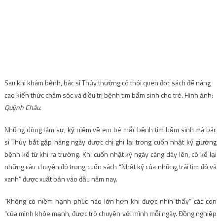
Sau khi khám bệnh, bác sĩ Thủy thường có thói quen đọc sách để nâng
cao kiến ​​thức chăm sóc và điều trị bệnh tim bẩm sinh cho trẻ. Hình ảnh:
Quỳnh Châu.
Những dòng tâm sự, kỷ niệm về em bé mắc bệnh tim bẩm sinh mà bác
sĩ Thủy bắt gặp hàng ngày được chị ghi lại trong cuốn nhật ký giường
bệnh kể từ khi ra trường. Khi cuốn nhật ký ngày càng dày lên, cô kể lại
những câu chuyện đó trong cuốn sách “Nhật ký của những trái tim đỏ và
xanh” được xuất bản vào đầu năm nay.
“Không có niềm hạnh phúc nào lớn hơn khi được nhìn thấy” các con
“của mình khỏe mạnh, được trò chuyện với mình mỗi ngày. Đồng nghiệp