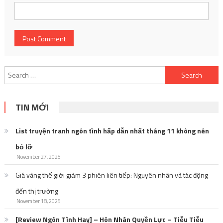
Search
for:
TIN MỚI
List truyện tranh ngôn tình hấp dẫn nhất tháng 11 không nên
bỏ lỡ
November 27, 2025
Giá vàng thế giới giảm 3 phiên liên tiếp: Nguyên nhân và tác động
đến thị trường
November 18, 2025
[Review Ngôn Tình Hay] – Hôn Nhân Quyền Lực – Tiễu Tiễu
Tương: Khi nữ thần y mặt dày gặp thủ lĩnh quân sự huyền thoại
November 16, 2025
Manga và anime Nhật Bản: Khi những sản phẩm giải trí trở