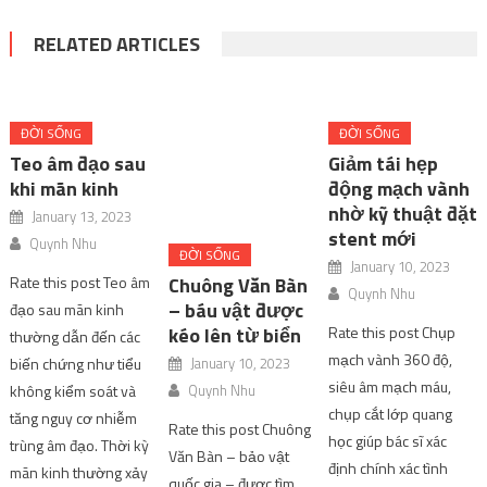
RELATED ARTICLES
ĐỜI SỐNG
ĐỜI SỐNG
ĐỜI SỐNG
Teo âm đạo sau
Chuông Văn Bàn
Giảm tái hẹp
khi mãn kinh
– báu vật được
động mạch vành
kéo lên từ biển
nhờ kỹ thuật đặt
January 13, 2023
stent mới
January 10, 2023
Quynh Nhu
January 10, 2023
Quynh Nhu
Rate this post Teo âm
Quynh Nhu
Rate this post Chuông
đạo sau mãn kinh
Rate this post Chụp
Văn Bàn – bảo vật
thường dẫn đến các
mạch vành 360 độ,
quốc gia – được tìm
biến chứng như tiểu
siêu âm mạch máu,
thấy khi người dân
không kiểm soát và
chụp cắt lớp quang
kéo lưới ở biển Đồ
tăng nguy cơ nhiễm
học giúp bác sĩ xác
Sơn, Hải Phòng năm
trùng âm đạo. Thời kỳ
định chính xác tình
1958. Quả chuông
mãn kinh thường xảy