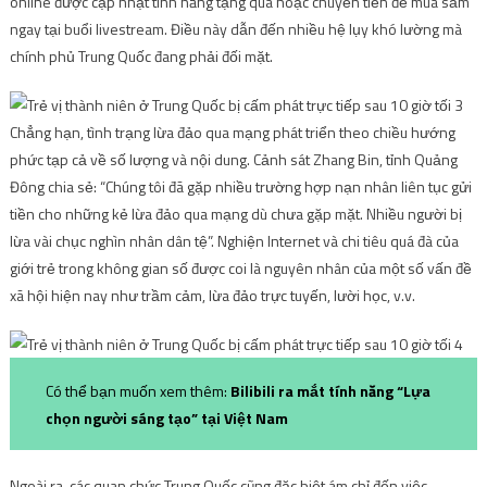
online được cập nhật tính năng tặng quà hoặc chuyển tiền để mua sắm
ngay tại buổi livestream. Điều này dẫn đến nhiều hệ lụy khó lường mà
chính phủ Trung Quốc đang phải đối mặt.
Chẳng hạn, tình trạng lừa đảo qua mạng phát triển theo chiều hướng
phức tạp cả về số lượng và nội dung. Cảnh sát Zhang Bin, tỉnh Quảng
Đông chia sẻ: “Chúng tôi đã gặp nhiều trường hợp nạn nhân liên tục gửi
tiền cho những kẻ lừa đảo qua mạng dù chưa gặp mặt. Nhiều người bị
lừa vài chục nghìn nhân dân tệ”. Nghiện Internet và chi tiêu quá đà của
giới trẻ trong không gian số được coi là nguyên nhân của một số vấn đề
xã hội hiện nay như trầm cảm, lừa đảo trực tuyến, lười học, v.v.
Có thể bạn muốn xem thêm:
Bilibili ra mắt tính năng “Lựa
chọn người sáng tạo” tại Việt Nam
Ngoài ra, các quan chức Trung Quốc cũng đặc biệt ám chỉ đến việc