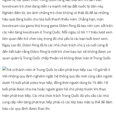
livestream trò chơi đang diễn ra mạnh mẽ tại đất nước tỷ dân này.
Nghiện điện tử, ám ảnh những trò chơi không có thật đã để lại những
hậu quả đáng buồn cho lứa tuổi thanh thiếu niên. Chẳng hạn, màn
livestream của game thủ trong game Elden Ring đã tạo nên cơn sốt trên
các nền tảng livestream ở Trung Quốc. Mỗi ngày có tới 17 triệu lượt xem
liên quan đến trò chơi này, trong đó chủ yếu là các bạn tuổi teen xem.
Ngay sau đó, Elden Ring đã bị các nhà chức trách chú ý và cuối cùng đi
đến kết luận rằng Elden Ring là một trò chơi bạo lực sẽ không được cơ
quan quản lý Trung Quốc chấp thuận và không được bán ở Trung Quốc.
Với những quy định nghiêm ngặt, hệ thống quy tắc mới cũng cấm người
dưới 16 tuổi phát video trực tiếp, đồng thời người dùng từ 16 đến 18
tuổi phải được cha mẹ hoặc người giám hộ cho phép trước khi thực
hiện phát trực tiếp. Các nhà chức trách Trung Quốc đã yêu cầu các nhà
cung cấp nền tảng phát trực tiếp phải có các lớp bảo mật cụ thể để đảm
bảo các quy định được thực thi.