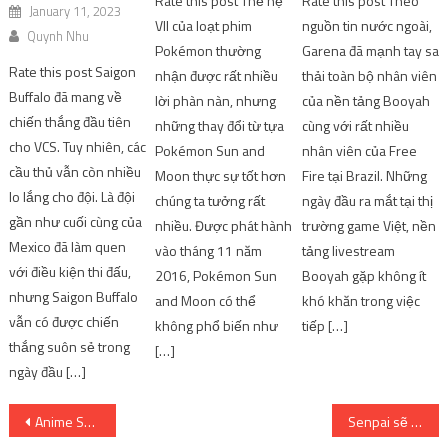
Rate this post Thế hệ
Rate this post Theo
January 11, 2023
VII của loạt phim
nguồn tin nước ngoài,
Quynh Nhu
Pokémon thường
Garena đã mạnh tay sa
Rate this post Saigon
nhận được rất nhiều
thải toàn bộ nhân viên
Buffalo đã mang về
lời phàn nàn, nhưng
của nền tảng Booyah
chiến thắng đầu tiên
những thay đổi từ tựa
cùng với rất nhiều
cho VCS. Tuy nhiên, các
Pokémon Sun and
nhân viên của Free
cầu thủ vẫn còn nhiều
Moon thực sự tốt hơn
Fire tại Brazil. Những
lo lắng cho đội. Là đội
chúng ta tưởng rất
ngày đầu ra mắt tại thị
gần như cuối cùng của
nhiều. Được phát hành
trường game Việt, nền
Mexico đã làm quen
vào tháng 11 năm
tảng livestream
với điều kiện thi đấu,
2016, Pokémon Sun
Booyah gặp không ít
nhưng Saigon Buffalo
and Moon có thể
khó khăn trong việc
vẫn có được chiến
không phổ biến như
tiếp […]
thắng suôn sẻ trong
[…]
ngày đầu […]
Post
Anime Sokyu no Fafner Behind the Line khởi chiếu sớm tại Nhật Bản | SharingFunVN
Senpai sẽ khóc sau khi xem bộ ảnh cosplay Nagatoro của Sally Dorasnow