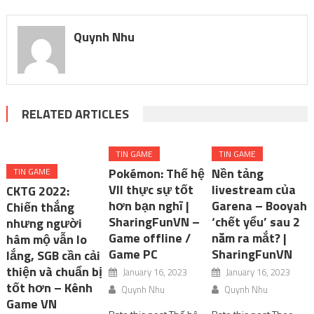
Quynh Nhu
RELATED ARTICLES
TIN GAME
TIN GAME
Pokémon: Thế hệ
Nền tảng
TIN GAME
VII thực sự tốt
livestream của
CKTG 2022:
hơn bạn nghĩ |
Garena – Booyah
Chiến thắng
SharingFunVN –
‘chết yểu’ sau 2
nhưng người
Game offline /
năm ra mắt? |
hâm mộ vẫn lo
Game PC
SharingFunVN
lắng, SGB cần cải
thiện và chuẩn bị
January 16, 2023
January 16, 2023
tốt hơn – Kênh
Quynh Nhu
Quynh Nhu
Game VN