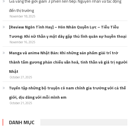
Giá vàng thế giới giảm 3 phiên liên tiếp: Nguyên nhân và tác động
đến thị trường
November 18, 2025
[Review Ngôn Tình Hay] – Hôn Nhân Quyền Lực – Tiễu Tiễu
Tương: Khi nữ thần y mặt dày gặp thủ lĩnh quân sự huyền thoại
November 16, 2025
Manga và anime Nhật Bản: Khi những sản phẩm giải trí trở
thành tấm gương phản chiếu văn hoá, tinh thần và giá trị người
Nhật
October 27, 2025
Tuyển tập những bộ truyện có nam chính gia trưởng với cả thế
giới, dịu dàng với mỗi mình em
October 21, 2025
DANH MỤC