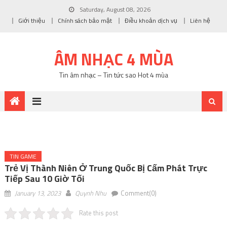
Saturday, August 08, 2026
Giới thiệu
Chính sách bảo mật
Điều khoản dịch vụ
Liên hệ
ÂM NHẠC 4 MÙA
Tin âm nhạc – Tin tức sao Hot 4 mùa
TIN GAME
Trẻ Vị Thành Niên Ở Trung Quốc Bị Cấm Phát Trực
Tiếp Sau 10 Giờ Tối
January 13, 2023
Quynh Nhu
Comment(0)
Rate this post