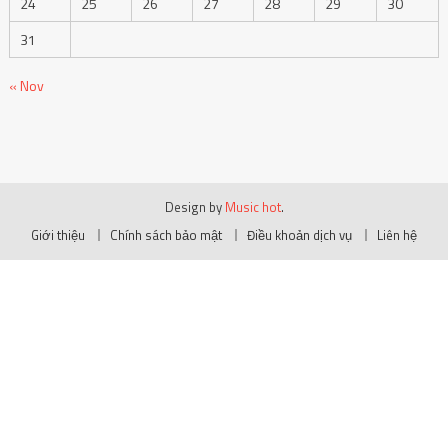
24
25
26
27
28
29
30
31
« Nov
Design by
Music hot
.
Giới thiệu
Chính sách bảo mật
Điều khoản dịch vụ
Liên hệ